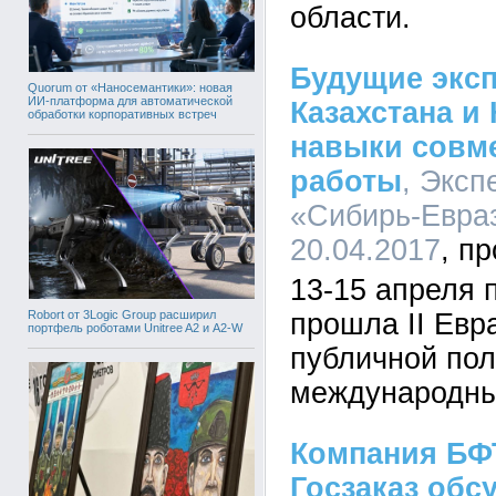
области.
Будущие эксп
Quorum от «Наносемантики»: новая
ИИ-платформа для автоматической
Казахстана и
обработки корпоративных встреч
навыки совм
работы
, Эксп
«Сибирь-Евраз
20.04.2017
13-15 апреля 
Robort от 3Logic Group расширил
прошла II Евр
портфель роботами Unitree A2 и A2-W
публичной пол
международны
Компания БФ
Госзаказ обс