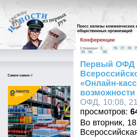
Пресс релизы коммерческих 
Архив пресс-релизов
//
общественных организаций
Конференции
Страницы:
1
……
76
77
78
7
91
92
……
94
Первый ОФД 
Всероссийск
Самое-самое
//
«Онлайн-кас
возможности
ОФД, 10:08, 2
6
Во вторник, 1
Всероссийска