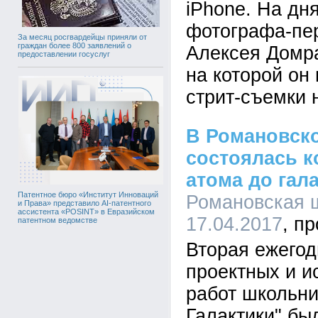
iPhone. На дн
фотографа-пе
За месяц росгвардейцы приняли от
граждан более 800 заявлений о
Алексея Домра
предоставлении госуслуг
на которой он
стрит-съемки 
В Романовск
состоялась 
атома до гал
Патентное бюро «Институт Инноваций
Романовская ш
и Права» представило AI-патентного
ассистента «POSINT» в Евразийском
17.04.2017
патентном ведомстве
Вторая ежего
проектных и и
работ школьни
Галактики" бы