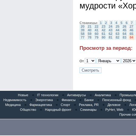
мудрости «Хо
Страницы:
1
2
3
4
5
6
7
20
21
22
23
24
25
26
27
39
40
41
42
43
44
45
46
58
59
60
61
62
63
64
65
77
78
79
80
81
82
83
84
Просмотр за период:
От
Новые
«
IT технологии
«
Антивирусы
«
Аналитика
«
Промышлен
Недвижимость
«
Энергетика
«
Финансы
«
Банки
«
Пенсионный фонд
Медицина
«
Фармацевтика
«
Спорт
«
Реклама, PR
«
Деловое
«
Логи
Общество
«
Народный фронт
«
Семинары
«
РуНет, Web
«
Юб
Прочие со