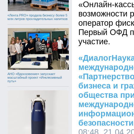
«Онлайн-касс
возможности р
«Лента PRO» продала бизнесу более 5
млн литров прохладительных напитков
оператор фис
Первый ОФД п
участие.
«ДиалогНаука
международн
АНО «Вдохновение» запускает
«Партнерство
масштабный проект «Инклюзивный
путь»
бизнеса и гр
общества пр
международн
информацио
безопасности
08:48, 21.04.2