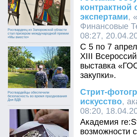
контрактной 
экспертами
, 
Финансовые Те
Росгвардеец из Запорожской области
08:27, 20.04.2
стал призером международной премии
«Мы вместе»
С 5 по 7 апре
XIII Всеросси
выставка «ГО
закупки».
Стрит-фотогр
Росгвардейцы обеспечили
безопасность во время празднования
искусство
, а
Дня ВДВ
08:20, 18.04.2
Академия re:S
возможности 