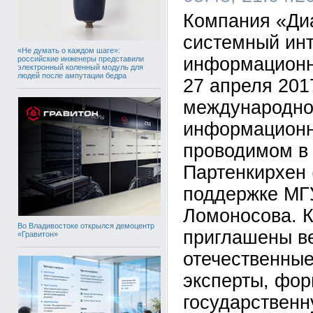
Компания «Ди
системный инт
«Не думать о каждом шаге»:
информационно
российские инженеры представили
электронный коленный модуль для
людей после ампутации бедра
27 апреля 2017
международно
информационн
проводимом в 
Партенкирхен 
поддержке МГ
Ломоносова. К
Во Владивостоке открылся демоцентр
приглашены в
«Гравитон»
отечественные
эксперты, фо
государственн