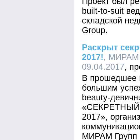
Проект был ре
built-to-suit 
складской нед
Group.
Раскрыт секр
2017!
, МИРАМ 
09.04.2017
В прошедшее 
большим успе
beauty-девичн
«СЕКРЕТНЫЙ
2017», органи
коммуникацио
МИРАМ Групп 