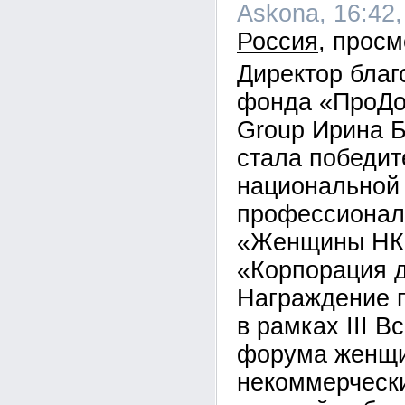
Askona, 16:42,
Россия
Директор благ
фонда «ПроДоб
Group Ирина 
стала победи
национальной
профессионал
«Женщины НК
«Корпорация 
Награждение 
в рамках III В
форума женщи
некоммерчески