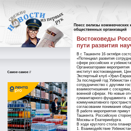
Пресс релизы коммерческих 
Пресс-релизы
//
общественных организаций
Востоковеды Росс
пути развития на
В г. Ташкенте 16 октября сос
«Потенциал развития сотрудн
сфере российских и узбекист
Организаторами мероприятия
институт востоковедения, Це
Самое-самое
//
Экспертный клуб «Урал-Евраз
За последний год Узбекистан
сотрудничество с другими го
взаимоотношения с соседями,
военной сферах. Но новые от
гуманитарного фундамента - 
коммуникативного пространст
согласовании понимания обще
В работе мероприятия примут 
Ташкента. Российскую сторон
Москвы и Екатеринбурга.
В ходе круглого стола плани
1. Взаимодействие Узбекистан