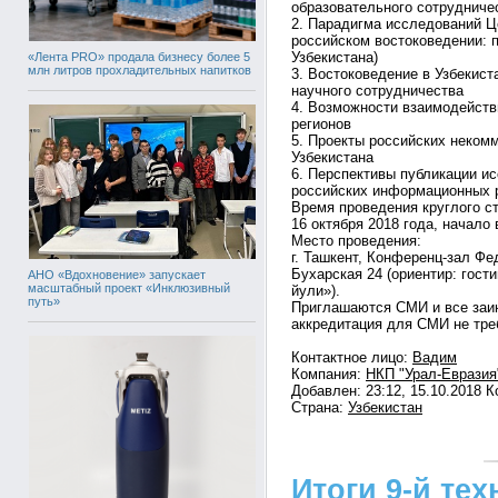
образовательного сотрудниче
2. Парадигма исследований Ц
российском востоковедении: п
Узбекистана)
«Лента PRO» продала бизнесу более 5
млн литров прохладительных напитков
3. Востоковедение в Узбекист
научного сотрудничества
4. Возможности взаимодейств
регионов
5. Проекты российских неком
Узбекистана
6. Перспективы публикации и
российских информационных 
Время проведения круглого с
16 октября 2018 года, начало 
Место проведения:
г. Ташкент, Конференц-зал Фе
Бухарская 24 (ориентир: гост
АНО «Вдохновение» запускает
масштабный проект «Инклюзивный
йули»).
путь»
Приглашаются СМИ и все заи
аккредитация для СМИ не тре
Контактное лицо:
Вадим
Компания:
НКП "Урал-Евразия
Добавлен: 23:12, 15.10.2018 
Страна:
Узбекистан
Итоги 9-й те