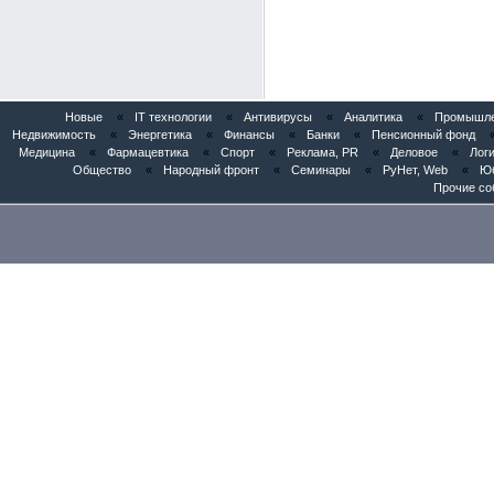
Новые
«
IT технологии
«
Антивирусы
«
Аналитика
«
Промышлен
Недвижимость
«
Энергетика
«
Финансы
«
Банки
«
Пенсионный фонд
Медицина
«
Фармацевтика
«
Спорт
«
Реклама, PR
«
Деловое
«
Логи
Общество
«
Народный фронт
«
Семинары
«
РуНет, Web
«
Юб
Прочие со