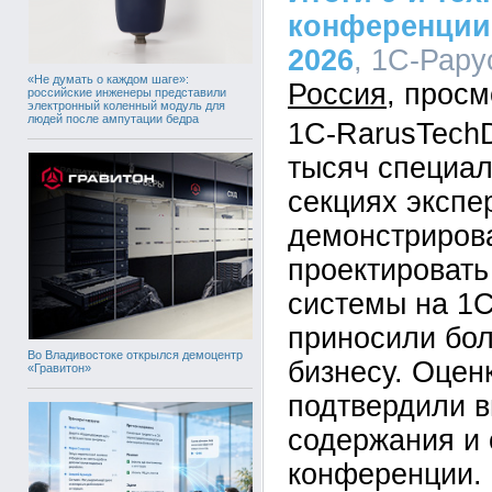
конференции
2026
, 1С-Рару
«Не думать о каждом шаге»:
Россия
российские инженеры представили
электронный коленный модуль для
людей после ампутации бедра
1C-RarusTechD
тысяч специал
секциях экспе
демонстрирова
проектировать
системы на 1С
приносили бо
Во Владивостоке открылся демоцентр
бизнесу. Оцен
«Гравитон»
подтвердили в
содержания и 
конференции.