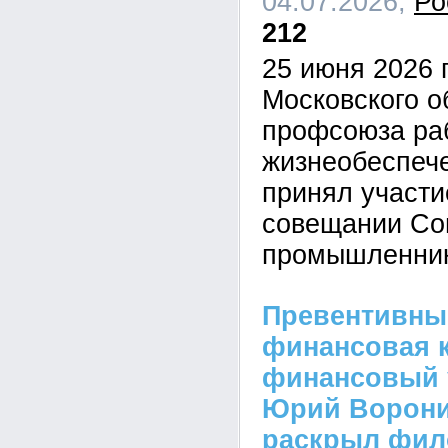
04.07.2026,
Ро
212
25 июня 2026 
Московского о
профсоюза ра
жизнеобеспеч
принял участ
совещании Со
промышленник
Превентивны
финансовая к
финансовый 
Юрий Ворон
раскрыл фи