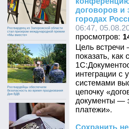
конференцию
договоров и 
городах Росс
06:47, 05.08.2
Росгвардеец из Запорожской области
стал призером международной премии
1
«Мы вместе»
Цель встречи 
показать, как
1С:Документоо
интеграции с 
системами выс
Росгвардейцы обеспечили
цепочку «дог
безопасность во время празднования
Дня ВДВ
документы — 
платежи».
Сохранить не