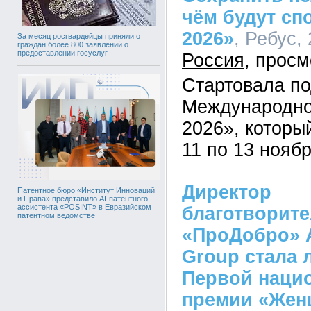
чём будут сп
2026»
, Ребус,
За месяц росгвардейцы приняли от
граждан более 800 заявлений о
предоставлении госуслуг
Россия
Стартовала по
Международн
2026», которы
11 по 13 ноябр
Директор
Патентное бюро «Институт Инноваций
и Права» представило AI-патентного
ассистента «POSINT» в Евразийском
благотворит
патентном ведомстве
«ПроДобро» A
Group стала 
Первой наци
премии «Же