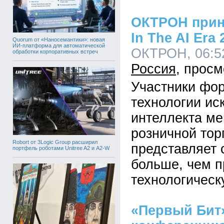
ОКТРОН приня
In The AI Era
Quorum от «Наносемантики»: новая
ИИ-платформа для автоматической
ОКТРОН, 06:52
обработки корпоративных встреч
Россия
Участники фор
технологии ис
интеллекта ме
розничной тор
Robort от 3Logic Group расширил
представляет 
портфель роботами Unitree A2 и A2-W
больше, чем п
технологичес
«Первый Бит