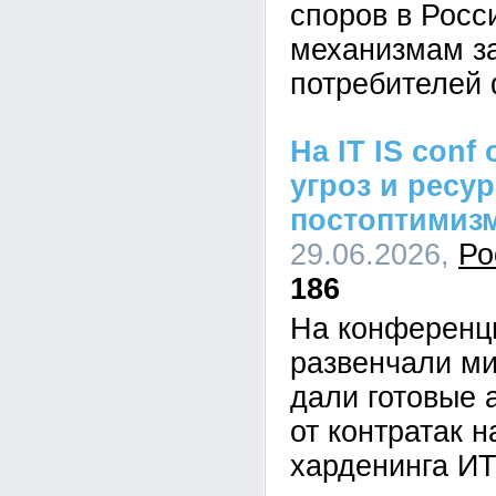
споров в Росс
механизмам з
потребителей 
На IT IS conf
угроз и ресу
постоптимиз
29.06.2026,
Ро
186
На конференци
развенчали ми
дали готовые 
от контратак н
харденинга И