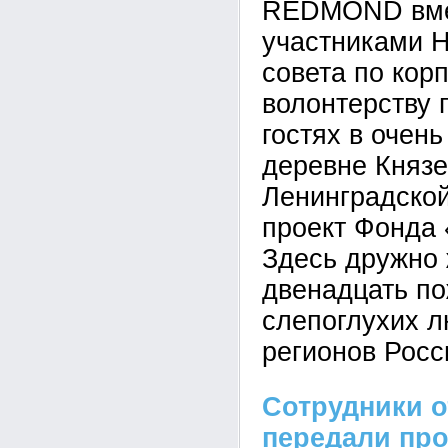
REDMOND вмес
участниками 
совета по кор
волонтерству 
гостях в очен
деревне Княз
Ленинградской
проект Фонда 
Здесь дружно 
двенадцать п
слепоглухих л
регионов Росс
Сотрудники от
передали пр