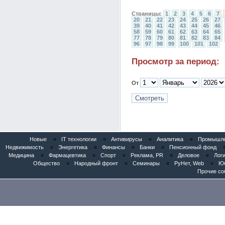
Страницы:
1
2
3
4
5
6
7
20
21
22
23
24
25
26
27
39
40
41
42
43
44
45
46
58
59
60
61
62
63
64
65
77
78
79
80
81
82
83
84
96
97
98
99
100
101
102
Просмотр за период:
От
Новые
«
IT технологии
«
Антивирусы
«
Аналитика
«
Промышлен
Недвижимость
«
Энергетика
«
Финансы
«
Банки
«
Пенсионный фонд
Медицина
«
Фармацевтика
«
Спорт
«
Реклама, PR
«
Деловое
«
Логи
Общество
«
Народный фронт
«
Семинары
«
РуНет, Web
«
Юб
Прочие со