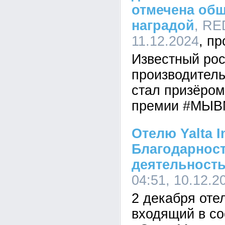
отмечена об
наградой
, RE
11.12.2024
Известный ро
производитель
стал призёро
премии #МЫ
Отелю Yalta I
Благодарнос
деятельност
04:51, 10.12.2
2 декабря отель
входящий в со