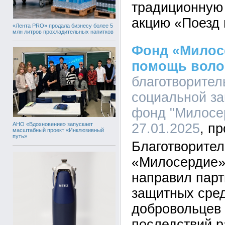
традиционную
акцию «Поезд
«Лента PRO» продала бизнесу более 5
млн литров прохладительных напитков
Фонд «Милос
помощь воло
благотворите
социальной з
фонд "Милосер
АНО «Вдохновение» запускает
27.01.2025
масштабный проект «Инклюзивный
путь»
Благотворите
«Милосердие»
направил пар
защитных сред
добровольцев 
последствий р