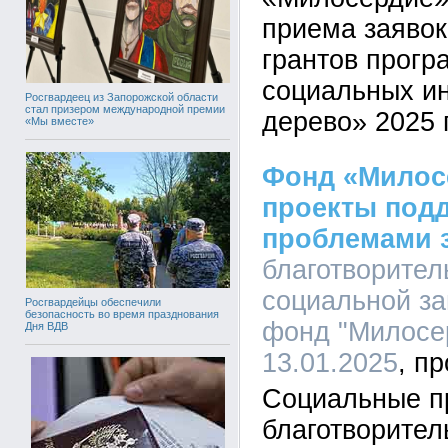
приема заявок
грантов прог
социальных и
Росгвардеец из Запорожской области
стал призером международной премии
дерево» 2025 
«Мы вместе»
Фонд «Милос
проекты под
проблемами 
благотворите
социальной з
Росгвардейцы обеспечили
безопасность во время празднования
фонд "Милосер
Дня ВДВ
13.01.2025
Социальные п
благотворител