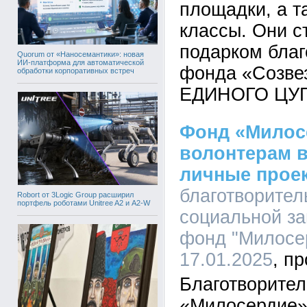
площадки, а 
классы. Они 
подарком благ
Quorum от «Наносемантики»: новая
ИИ-платформа для автоматической
фонда «Созве
обработки корпоративных встреч
ЕДИНОГО ЦУ
Фонд «Милос
волонтерам в
личные прое
благотворите
Robort от 3Logic Group расширил
портфель роботами Unitree A2 и A2-W
социальной з
фонд "Милосер
17.01.2025
Благотворите
«Милосердие»