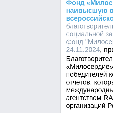
Фонд «Милос
наивысшую о
всероссийско
благотворите
социальной з
фонд "Милосер
24.11.2024
Благотворите
«Милосердие»
победителей к
отчетов, кото
международны
агентством RA
организаций Р