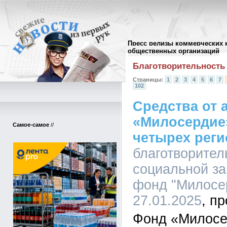
Пресс релизы коммерческих 
Архив пресс-релизов
//
общественных организаций
Благотворительность
Страницы:
1
2
3
4
5
6
7
102
Средства от 
«Милосердие
Самое-самое
//
четырех рег
благотворите
социальной з
фонд "Милосер
27.01.2025
Фонд «Милосе