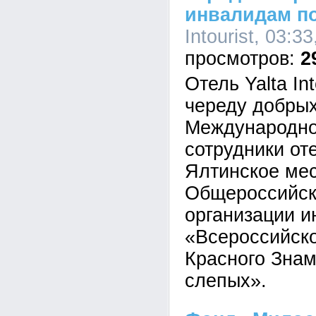
инвалидам п
Intourist, 03:3
2
Отель Yalta In
череду добрых
Международно
сотрудники от
Ялтинское мес
Общероссийск
организации и
«Всероссийско
Красного Зна
слепых».