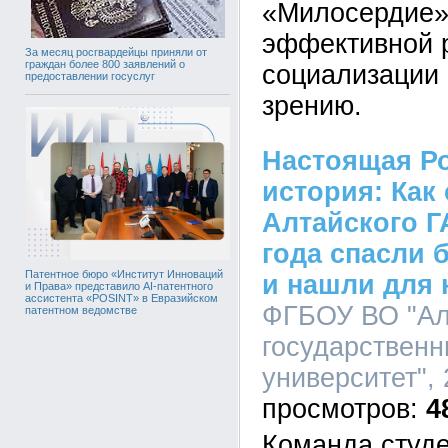
«Милосердие»
эффективной 
За месяц росгвардейцы приняли от
граждан более 800 заявлений о
социализации
предоставлении госуслуг
зрению.
Настоящая Р
история: Как
Алтайского Г
года спасли 
Патентное бюро «Институт Инноваций
и нашли для 
и Права» представило AI-патентного
ассистента «POSINT» в Евразийском
ФГБОУ ВО "Ал
патентном ведомстве
государственн
университет", 
4
Команда студе