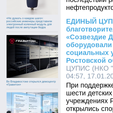
нефтепродукто
«Не думать о каждом шаге»:
ЕДИНЫЙ ЦУП
российские инженеры представили
электронный коленный модуль для
благотворит
людей после ампутации бедра
«Созвездие 
оборудовали 
социальных 
Ростовской о
ЦУПИС (НКО "
04:57, 17.01.2
Во Владивостоке открылся демоцентр
При поддерж
«Гравитон»
шести детских
учреждениях Р
открылись спо