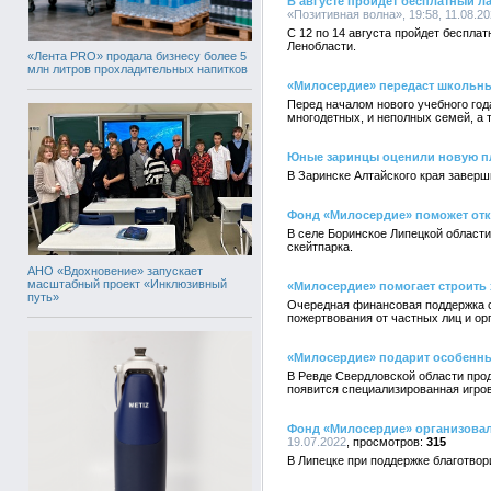
В августе пройдет бесплатный 
«Позитивная волна», 19:58, 11.08.2
С 12 по 14 августа пройдет беспл
Ленобласти.
«Лента PRO» продала бизнесу более 5
млн литров прохладительных напитков
«Милосердие» передаст школьн
Перед началом нового учебного го
многодетных, и неполных семей, а 
Юные заринцы оценили новую п
В Заринске Алтайского края заверш
Фонд «Милосердие» поможет отк
В cеле Боринское Липецкой области
скейтпарка.
АНО «Вдохновение» запускает
масштабный проект «Инклюзивный
«Милосердие» помогает строить 
путь»
Очередная финансовая поддержка о
пожертвования от частных лиц и ор
«Милосердие» подарит особенн
В Ревде Свердловской области прод
появится специализированная игро
Фонд «Милосердие» организовал
19.07.2022
315
В Липецке при поддержке благотво