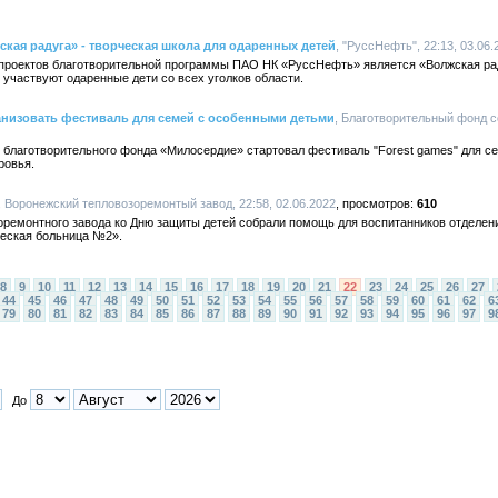
ская радуга» - творческая школа для одаренных детей
, "РуссНефть", 22:13, 03.06.
 проектов благотворительной программы ПАО НК «РуссНефть» является «Волжская рад
 участвуют одаренные дети со всех уголков области.
анизовать фестиваль для семей с особенными детьми
, Благотворительный фонд 
 благотворительного фонда «Милосердие» стартовал фестиваль "Forest games" для се
ровья.
, Воронежский тепловозоремонтый завод, 22:58, 02.06.2022
610
оремонтного завода ко Дню защиты детей собрали помощь для воспитанников отделе
еская больница №2».
8
9
10
11
12
13
14
15
16
17
18
19
20
21
22
23
24
25
26
27
44
45
46
47
48
49
50
51
52
53
54
55
56
57
58
59
60
61
62
6
79
80
81
82
83
84
85
86
87
88
89
90
91
92
93
94
95
96
97
9
До