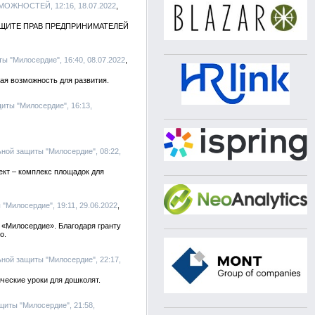
ОЖНОСТЕЙ, 12:16, 18.07.2022
ЩИТЕ ПРАВ ПРЕДПРИНИМАТЕЛЕЙ
ы "Милосердие", 16:40, 08.07.2022
ая возможность для развития.
иты "Милосердие", 16:13,
ной защиты "Милосердие", 08:22,
ект – комплекс площадок для
"Милосердие", 19:11, 29.06.2022
 «Милосердие». Благодаря гранту
о.
ной защиты "Милосердие", 22:17,
ческие уроки для дошколят.
щиты "Милосердие", 21:58,