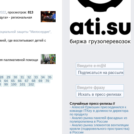
2022
813
уга» - региональная
социальной защиты "Милосердие",
мей, где воспитывают детей с
ния паллиативной помощи
28
29
30
31
32
33
34
35
3
64
65
66
67
68
69
70
8
99
100
101
102
Случайные пресс-релизы //
•
Алексей Ермошин присоединился к
команде ITKey в должности директора
по продукту
•
Анализ рынка панелей фасадных из
полипропилена в России
•
Анализ рынка элементов вентиляции
кровли (подкровельного пространства)
в России