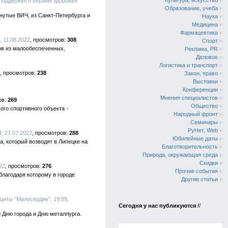
Культура, искусство
«
 поддержки и охраны здоровья
Образование, учеба
«
утые ВИЧ, из Санкт-Петербурга и
Наука
«
Медицина
«
Фармацевтика
«
 11.08.2022
308
Спорт
«
ов из малообеспеченных,
Реклама, PR
«
Деловое
«
Логистика и транспорт
«
238
Закон, право
«
Выставки
«
Конференции
«
Мнения специалистов
«
269
Общество
«
ого спортивного объекта -
Народный фронт
«
Семинары
«
РуНет, Web
«
, 27.07.2022
288
Юбилейные даты
«
, который возводят в Липецке на
Благотворительность
«
Природа, окружающая среда
«
Скидки
«
22
276
Прочие события
«
благодаря которому в городе
Другие статьи
«
щиты "Милосердие", 19:09,
Сегодня у нас публикуются
//
 Дню города и Дню металлурга.