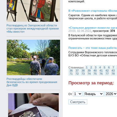
композиций.
В «Ровеснике» стартовала «Волж
Саратов. Одним из наиболее ярких
творческая школа, в работе которой
Росгвардеец из Запорожской области
«Стальное дерево» помогло орг
стал призером международной премии
23:03, 02.06.2022
374
«Мы вместе»
В Калужской области при поддержке
ограниченными возможностями здо
Помогать – это тоже наша работа
Сотрудники Воронежского тепловоз
БУЗ ВО «Областная детская клинич
Страницы:
1
2
3
4
5
6
7
36
37
38
39
40
41
42
43
71
72
73
74
75
76
77
78
Росгвардейцы обеспечили
Просмотр за период:
безопасность во время празднования
Дня ВДВ
От