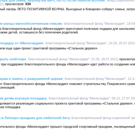
лагерь для семей, затронутых ВИЧ, ЛЕТО ПОЗИТИВНОЙ ВОЛНЫ
, Фонд социальной
022
534
атный лагерь ЛЕТО ПОЗИТИВНОЙ ВОЛНЫ. Выходные в Комарово соберут семьи, затрон
ые ранцы малообеспеченным семьям
, благотворительный фонд "Милосердие", 19:54,
да благотворительный фонд «Милосердие» приготовил полезные подарки для школьник
также детей, оставшихся без попечения родителей.
лощадку от «Милосердия»
, благотворительный фонд "Милосердие", 16:29, 29.07.2022
или еще один проект грантовой программы «Стальное дерево».
рыть скейтпарк
, благотворительный фонд "Милосердие", 21:25, 28.07.2022
 при поддержке благотворительного фонда «Милосердие» идет работа по созданию нов
храм в память о разрушенной церкви
, благотворительный фонд "Милосердие", 12:14
т благотворительного фонда «Милосердие» поможет строительству Покровского храма
ганизаций.
ым детям игровую площадку
, благотворительный фонд "Милосердие", 08:13, 27.07.20
олжается реализация социального проекта грантовой программы «Стальное дерево», 
вая площадка.
 в Липецке праздник для любителей бега
, Благотворительный фонд социальной за
рительного фонда «Милосердие» прошел городской спортивный праздник, посвященный