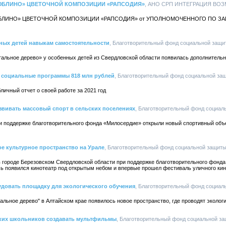
ЮБЛИНО» ЦВЕТОЧНОЙ КОМПОЗИЦИИ «РАПСОДИЯ»
, АНО СРП ИНТЕГРАЦИЯ ВОЗМ
БЛИНО» ЦВЕТОЧНОЙ КОМПОЗИЦИИ «РАПСОДИЯ» от УПОЛНОМОЧЕННОГО ПО ЗА
ных детей навыкам самостоятельности
, Благотворительный фонд социальной защит
альное дерево» у особенных детей из Свердловской области появилась дополнительн
 социальные программы 818 млн рублей
, Благотворительный фонд социальной защ
ичный отчет о своей работе за 2021 год
звивать массовый спорт в сельских поселениях
, Благотворительный фонд социаль
ри поддержке благотворительного фонда «Милосердие» открыли новый спортивный объ
е культурное пространство на Урале
, Благотворительный фонд социальной защиты 
 городе Березовском Свердловской области при поддержке благотворительного фонда
ь появился кинотеатр под открытым небом и впервые прошел фестиваль уличного кин
довать площадку для экологического обучения
, Благотворительный фонд социаль
альное дерево" в Алтайском крае появилось новое пространство, где проводят экологи
ских школьников создавать мультфильмы
, Благотворительный фонд социальной за