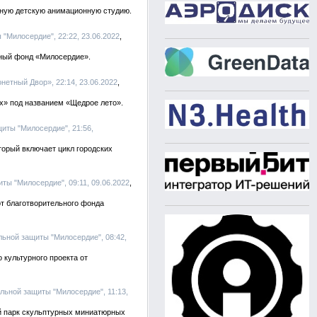
нную детскую анимационную студию.
"Милосердие", 22:22, 23.06.2022
ьный фонд «Милосердие».
нетный Двор», 22:14, 23.06.2022
х» под названием «Щедрое лето».
иты "Милосердие", 21:56,
торый включает цикл городских
ты "Милосердие", 09:11, 09.06.2022
т благотворительного фонда
льной защиты "Милосердие", 08:42,
культурного проекта от
льной защиты "Милосердие", 11:13,
й парк скульптурных миниатюрных