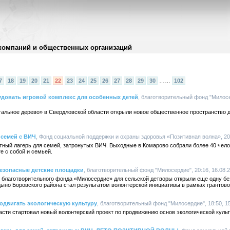
компаний и общественных организаций
7
18
19
20
21
22
23
24
25
26
27
28
29
30
……
102
довать игровой комплекс для особенных детей
, благотворительный фонд "Милосер
тальное дерево» в Свердловской области открыли новое общественное пространство 
 семей с ВИЧ
, Фонд социальной поддержки и охраны здоровья «Позитивная волна», 20:
атный лагерь для семей, затронутых ВИЧ. Выходные в Комарово собрали более 40 чело
е с собой и семьей.
езопасные детские площадки
, благотворительный фонд "Милосердие", 20:16, 16.08.
е благотворительного фонда «Милосердие» для сельской детворы открыли еще одну б
цыно Боровского района стал результатом волонтерской инициативы в рамках грантов
одвигать экологическую культуру
, благотворительный фонд "Милосердие", 18:50, 1
сти стартовал новый волонтерский проект по продвижению основ экологической культ