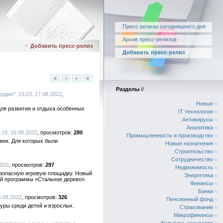
Пресс релизы сегодняшнего дня
Архив пресс-релизов
»
Добавить пресс-релиз
Добавить пресс-релиз
«
‹
›
»
Разделы
//
дие", 13:23, 17.08.2022
Новые
«
для развития и отдыха особенных
IT технологии
«
Антивирусы
«
Аналитика
«
19, 16.08.2022
280
Промышленность и производство
«
век. Для которых были
Новые назначения
«
Строительство
«
Сотрудничество
«
2022
297
Недвижимость
«
езопасную игровую площадку. Новый
Энергетика
«
ой программы «Стальное дерево».
Финансы
«
Банки
«
5.08.2022
326
Пенсионный фонд
«
уры среди детей и взрослых.
Страхование
«
Микрофинансы
«