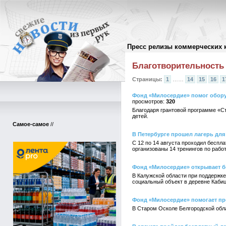
Пресс релизы коммерческих 
Архив пресс-релизов
//
Благотворительность
Страницы:
1
……
14
15
16
1
Фонд «Милосердие» помог обору
320
Благодаря грантовой программе «С
детей.
Самое-самое
//
В Петербурге прошел лагерь для
С 12 по 14 августа проходил беспл
организованы 14 тренингов по работ
Фонд «Милосердие» открывает б
В Калужской области при поддержк
социальный объект в деревне Каби
Фонд «Милосердие» помогает пр
В Старом Осколе Белгородской обла