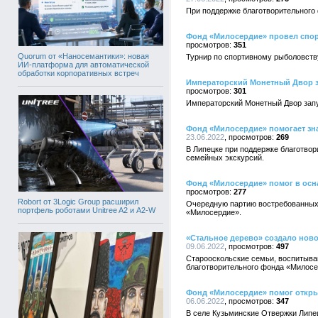
При поддержке благотворительного
Фонд «Милосердие» провел спор
351
Quorum от «Наносемантики»: новая
Турнир по спортивному рыболовств
ИИ-платформа для автоматической
обработки корпоративных встреч
Императорский Монетный Двор з
301
Императорский Монетный Двор запу
Фонд «Милосердие» помогает зна
23.06.2022
269
В Липецке при поддержке благотвор
семейных экскурсий.
Фонд «Милосердие» помог в осн
277
Robort от 3Logic Group расширил
Очередную партию востребованных 
портфель роботами Unitree A2 и A2-W
«Милосердие».
«Стальное дерево» создало ново
09.06.2022
497
Старооскольские семьи, воспитыва
благотворительного фонда «Милосе
Фонд «Милосердие» помог откры
06.06.2022
347
В селе Кузьминские Отвержки Липе