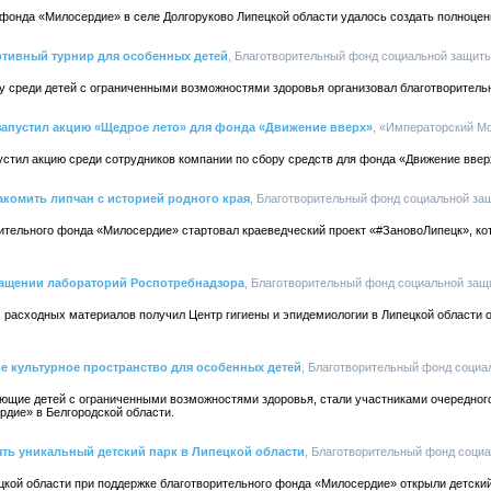
 фонда «Милосердие» в cеле Долгоруково Липецкой области удалось создать полноце
тивный турнир для особенных детей
, Благотворительный фонд социальной защиты 
у среди детей с ограниченными возможностями здоровья организовал благотворител
апустил акцию «Щедрое лето» для фонда «Движение вверх»
, «Императорский Мо
стил акцию среди сотрудников компании по сбору средств для фонда «Движение ввер
комить липчан с историей родного края
, Благотворительный фонд социальной защ
ительного фонда «Милосердие» стартовал краеведческий проект «#ЗановоЛипецк», ко
ащении лабораторий Роспотребнадзора
, Благотворительный фонд социальной защи
расходных материалов получил Центр гигиены и эпидемиологии в Липецкой области о
е культурное пространство для особенных детей
, Благотворительный фонд социа
ющие детей с ограниченными возможностями здоровья, стали участниками очередного 
рдие» в Белгородской области.
ть уникальный детский парк в Липецкой области
, Благотворительный фонд социа
цкой области при поддержке благотворительного фонда «Милосердие» открыли детски