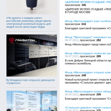
«ДАРЕНИЕ МУЗЕЮ-УСАДЬБЕ «Л
345
«ДАРЕНИЕ МУЗЕЮ-УСАДЬБЕ «ЛЮ
В ГОРОДЕ МОСКВЕ
«Не думать о каждом шаге»:
российские инженеры представили
Фонд «Милосердие» учит особен
электронный коленный модуль для
616
людей после ампутации бедра
Благодаря грантовой программе «Ст
Фонд "Милосердие" направил на
08.07.2022
282
Фонд «Милосердие» представил публ
Фонд «Милосердие» помогает ра
06.07.2022
289
В селе Доброе Липецкой области п
пляжного волейбола.
Фонд «Милосердие» открыл ново
248
Новый культурный проект открыли в
Во Владивостоке открылся демоцентр
программы «Стальное дерево» здес
«Гравитон»
Фонд «Милосердие» помог обору
28.06.2022
299
Благодаря грантовой программе "Ст
«Стальное дерево» научит сель
27.06.2022
275