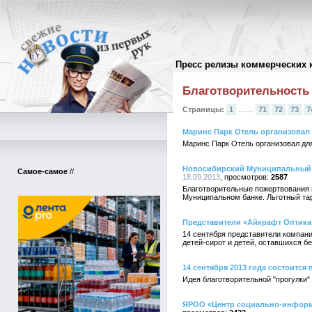
Пресс релизы коммерческих 
Архив пресс-релизов
//
Благотворительность
Страницы:
1
……
71
72
73
7
Маринс Парк Отель организовал 
Маринс Парк Отель организовал для
Новосибирский Муниципальный б
Самое-самое
//
18.09.2013
2587
Благотворительные пожертвования 
Муниципальном банке. Льготный тари
Представители «Айкрафт Оптика
14 сентября представители компан
детей-сирот и детей, оставшихся б
14 сентября 2013 года состоитс
Идея благотворительной "прогулки"
ЯРОО «Центр социально-информа