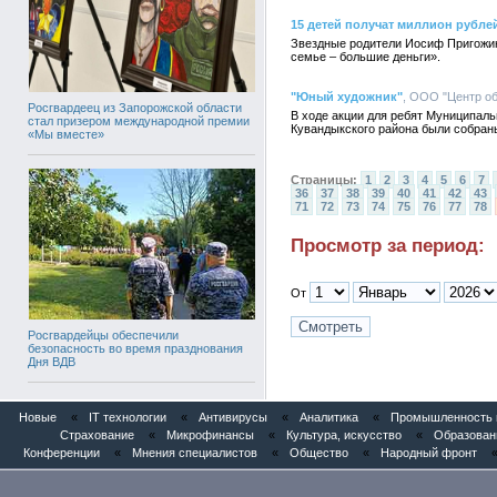
15 детей получат миллион рубле
Звездные родители Иосиф Пригожин
семье – большие деньги».
"Юный художник"
, ООО "Центр об
Росгвардеец из Запорожской области
В ходе акции для ребят Муниципал
стал призером международной премии
Кувандыкского района были собра
«Мы вместе»
Страницы:
1
2
3
4
5
6
7
36
37
38
39
40
41
42
43
71
72
73
74
75
76
77
78
Просмотр за период:
От
Росгвардейцы обеспечили
безопасность во время празднования
Дня ВДВ
Новые
«
IT технологии
«
Антивирусы
«
Аналитика
«
Промышленность и
Страхование
«
Микрофинансы
«
Культура, искусство
«
Образован
Конференции
«
Мнения специалистов
«
Общество
«
Народный фронт