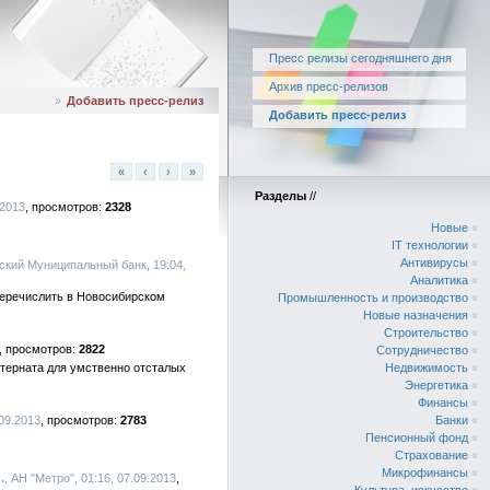
Пресс релизы сегодняшнего дня
Архив пресс-релизов
»
Добавить пресс-релиз
Добавить пресс-релиз
«
‹
›
»
Разделы
//
.2013
2328
Новые
«
IT технологии
«
Антивирусы
«
кий Муниципальный банк, 19:04,
Аналитика
«
перечислить в Новосибирском
Промышленность и производство
«
Новые назначения
«
Строительство
«
2822
Сотрудничество
«
нтерната для умственно отсталых
Недвижимость
«
Энергетика
«
Финансы
«
.09.2013
2783
Банки
«
Пенсионный фонд
«
Страхование
«
Микрофинансы
«
.
, АН "Метро", 01:16, 07.09.2013