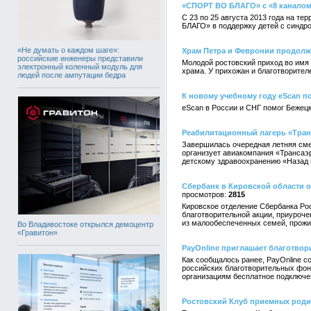
«СПОРТ ВО БЛАГО» с «8 канало
С 23 по 25 августа 2013 года на т
БЛАГО» в поддержку детей с синдр
«Не думать о каждом шаге»:
Храм Петра и Февронии продолж
российские инженеры представили
Молодой ростовский приход во имя
электронный коленный модуль для
храма. У прихожан и благотворител
людей после ампутации бедра
К новому учебному году eScan 
eScan в России и СНГ помог Бежецк
Реабилитационный лагерь «Транс
Завершилась очередная летняя смен
организует авиакомпания «Трансаэ
детскому здравоохранению «Назад 
Сбербанк в Кировской области 
2815
Кировское отделение Сбербанка Ро
благотворительной акции, приуроче
из малообеспеченных семей, прожив
Во Владивостоке открылся демоцентр
«Гравитон»
PayOnline приглашает благотво
Как сообщалось ранее, PayOnline с
российских благотворительных фонд
организациям бесплатное подключе
Ростовский Клуб приемных родит