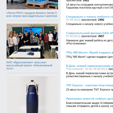
2422
14 августа сотрудник консалтинго
Горшкова посетила круглый стол О
«Лента PRO» продала бизнесу более 5
млн литров прохладительных напитков
Специально к началу учебного 
07.09.2013
2492
Специально к началу нового учебн
Ставропольский филиал ОАО «Ро
07.09.2013
2657
Накануне дня знаний ребята из дет
«Ростелекома».
ТРЦ «М5 Молл»: Яркий подарок д
ТРЦ "М5 Молл" сделал подарок Цен
АНО «Вдохновение» запускает
масштабный проект «Инклюзивный
В День знаний первоклассники а
путь»
"Ростелеком", 20:16, 05.09.2013
В День знаний первоклассники аст
укомплектованные к началу учебног
TNT Express - участник благотво
23 августа компания TNT Express п
Прихожане помогли собрать дет
Благотворительная акция «Соберем
семьям отправить детей в школу с