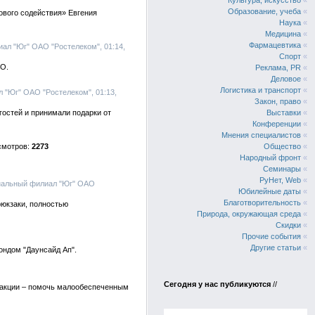
Культура, искусство
«
Образование, учеба
«
ового содействия» Евгения
Наука
«
Медицина
«
Фармацевтика
«
ал "Юг" ОАО "Ростелеком", 01:14,
Спорт
«
ФО.
Реклама, PR
«
Деловое
«
Логистика и транспорт
«
 "Юг" ОАО "Ростелеком", 01:13,
Закон, право
«
гостей и принимали подарки от
Выставки
«
Конференции
«
Мнения специалистов
«
2273
Общество
«
Народный фронт
«
Семинары
«
РуНет, Web
«
нальный филиал "Юг" ОАО
Юбилейные даты
«
Благотворительность
«
юкзаки, полностью
Природа, окружающая среда
«
Скидки
«
Прочие события
«
Другие статьи
«
ондом "Даунсайд Ап".
Сегодня у нас публикуются
//
ь акции – помочь малообеспеченным