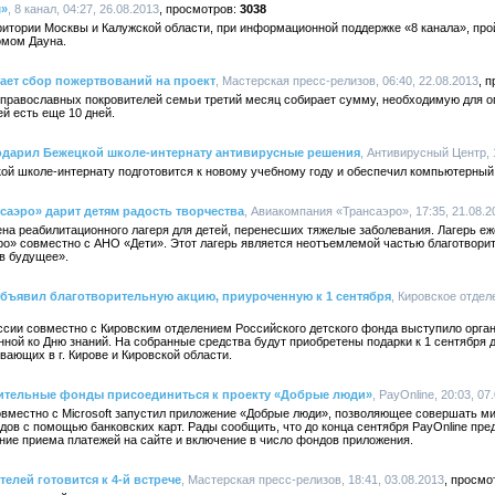
м»
, 8 канал, 04:27, 26.08.2013
3038
ерритории Москвы и Калужской области, при информационной поддержке «8 канала», п
омом Дауна.
ает сбор пожертвований на проект
, Мастерская пресс-релизов, 06:40, 22.08.2013
 православных покровителей семьи третий месяц собирает сумму, необходимую для о
ей есть еще 10 дней.
подарил Бежецкой школе-интернату антивирусные решения
, Антивирусный Центр, 
ой школе-интернату подготовится к новому учебному году и обеспечил компьютерный
аэро» дарит детям радость творчества
, Авиакомпания «Трансаэро», 17:35, 21.08.2
а реабилитационного лагеря для детей, перенесших тяжелые заболевания. Лагерь еж
ро» совместно с АНО «Дети». Этот лагерь является неотъемлемой частью благотвор
в будущее».
объявил благотворительную акцию, приуроченную к 1 сентября
, Кировское отдел
ссии совместно с Кировским отделением Российского детского фонда выступило орга
нной ко Дню знаний. На собранные средства будут приобретены подарки к 1 сентября д
ающих в г. Кирове и Кировской области.
рительные фонды присоединиться к проекту «Добрые люди»
, PayOnline, 20:03, 07
овместно с Microsoft запустил приложение «Добрые люди», позволяющее совершать м
ов с помощью банковских карт. Рады сообщить, что до конца сентября PayOnline пр
ние приема платежей на сайте и включение в число фондов приложения.
елей готовится к 4-й встрече
, Мастерская пресс-релизов, 18:41, 03.08.2013