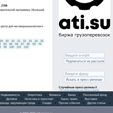
2768
творительной программы «Большой
 центр для несовершеннолетних»
28
29
30
31
32
33
34
35
3
64
65
66
67
68
69
70
8
99
100
101
102
Случайные пресс-релизы //
•
В дали манили кешбэк и мили.
«Выберу.ру» подготовил рейтинг карт
Недвижимость
«
Энергетика
«
Финансы
«
Банки
«
Пенсионный фонд
«
для путешествий летом 2026 года
«
Деловое
«
Логистика и транспорт
«
Закон, право
«
Выставки
«
•
Анализ рынка сырья для ЛКМ в
России
рирода, окружающая среда
«
Скидки
«
Прочие события
«
Другие статьи
«
•
Анализ рынка профиля алюминиевого
в России
•
Культура без границ: в Москве