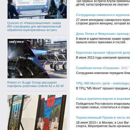
Три первых встречи Клуба приемны
детей, катастрофически не хватает 
Сотрудница самарского журнала
27 июня менеджер самарского журн
Quorum от «Наносемантики»: новая
стороне дороги женщину, которая в
ИИ-платформа для автоматической
обработки корпоративных встреч
День Петра и Февронии: приход
8 июля в единственном храме прав
пришло много прихожан и гостей.
Европлан прошел «Дорогой доб
В июне 2013 года компания приняла
Семейная почта «Скинкеа»
, ЗАО "
Сотрудники компании передали бл
Robort от 3Logic Group расширил
ТРЦ «М5 Молл»: дети - инвалиды
портфель роботами Unitree A2 и A2-W
В ТРЦ "М5 Молл" прошел праздник 
Семьи крепятся верою и корням
Победители Ростовского епархиальн
историю семьи, сплотиться и откры
Торжественный Прием в честь ве
18 июня 2013 г. в Москве, в Live 
спорта. Мероприятие было организ