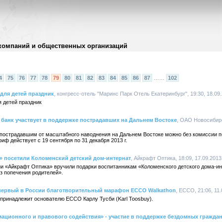
компаний и общественных организаций
4
75
76
77
78
79
80
81
82
83
84
85
86
87
……
102
для детей праздник
, конгресс-отель "Маринс Парк Отель Екатеринбург", 19:30, 18.09
 детей праздник
анк участвует в поддержке пострадавших на Дальнем Востоке
, ОАО Новосибирс
пострадавшим от масштабного наводнения на Дальнем Востоке можно без комиссии 
ф действует с 19 сентября по 31 декабря 2013 г.
» посетили Коломенский детский дом-интернат
, Айкрафт Оптика, 18:09, 17.09.2013
ии «Айкрафт Оптика» вручили подарки воспитанникам «Коломенского детского дома-и
ез попечения родителей».
я первый в России благотворительный марафон ECCO Walkathon
, ECCO, 21:06, 11
 принадлежит основателю ECCO Карлу Тусби (Karl Toosbuy).
ционного и правового содействия» - участие в поддержке бездомных граждан