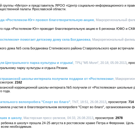
вой группы «Метро» и представитель ЯРОО «Центр социально-информационного и прав
бщественной палаты Ярославской области.
года «Ростелеком-Юг» провел благотворительную акцию
, Макрорегиональный фили
ого года «Ростелеком-Юг» проводит благотворительную акцию в 6 регионах ЮФО и СК
стелеком» помогает детскому дому села Богдановка
, Макрорегиональный филиал
ского дома №5 села Богдановка Степновского района Ставропольского края встречали 
ля Центрального парка культуры и отдыха!
, ТРЦ "М5 Молл", 20:18, 05.09.2013
тральному парку культуры и отдыха Рязани.
страханской школы-интерната получили подарки от «Ростелекома»
, Макрорегио
2162
раханской коррекционной школы-интерната №5 получили от «Ростелекома» школьные р
о года.
рительного велопробега "Спорт во благо"
, TNT, 18:51, 26.08.2013
714
риняла участие в благотворительном велопробеге "Спорт во благо", организованном ф
ишек в школу
, Мастерская пресс-релизов, 04:33, 26.08.2013
2978
 ребенка в школу» прошла 24-25 августа в ростовском храме Петра и Февронии. Цел
о всем необходимым.