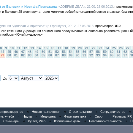
й от Валерии и Иосифа Пригожина
, «ДОБРЫЕ ДЕЛА», 21:00, 28.06.2013
 и Валерия 28 июня вручат один миллион рублей многодетной семье в рамках благо
учения "Деловая инициатива" (г. Оренбург), 20:12, 27.06.2013
810
ьного казенного учреждения социального обслуживания «Социально-реабилитационный
ны наборы «Юный художник».
8
9
10
11
12
13
14
15
16
17
18
19
20
21
22
23
24
25
26
27
44
45
46
47
48
49
50
51
52
53
54
55
56
57
58
59
60
61
62
6
79
80
81
82
83
84
85
86
87
88
89
90
91
92
93
94
95
96
97
9
До
 производство
«
Новые назначения
«
Строительство
«
Сотрудничество
«
ие, учеба
«
Наука
«
Медицина
«
Фармацевтика
«
Спорт
«
Реклама, PR
«
Семинары
«
РуНет, Web
«
Юбилейные даты
«
Благотворительность
«
П