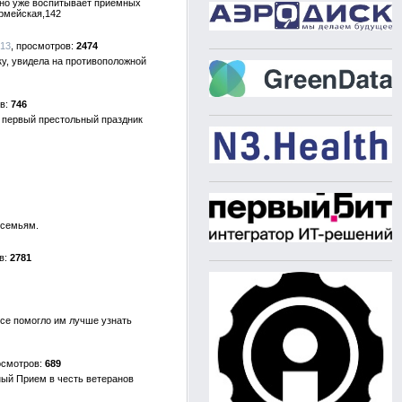
вно уже воспитывает приемных
армейская,142
013
2474
у, увидела на противоположной
746
а первый престольный праздник
 семьям.
2781
рсе помогло им лучше узнать
689
ный Прием в честь ветеранов