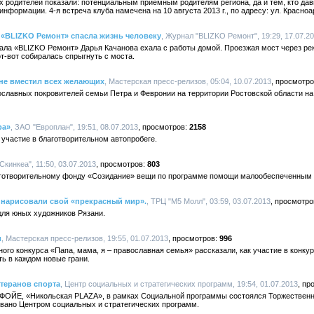
х родителей показали: потенциальным приемным родителям региона, да и тем, кто да
информации. 4-я встреча клуба намечена на 10 августа 2013 г., по адресу: ул. Красно
 «BLIZKO Ремонт» спасла жизнь человеку
, Журнал "BLIZKO Ремонт", 19:29, 17.07.2
ала «BLIZKO Ремонт» Дарья Качанова ехала с работы домой. Проезжая мост через рек
от-вот собиралась спрыгнуть с моста.
 не вместил всех желающих
, Мастерская пресс-релизов, 05:04, 10.07.2013
ославных покровителей семьи Петра и Февронии на территории Ростовской области н
ра»
, ЗАО "Европлан", 19:51, 08.07.2013
2158
 участие в благотворительном автопробеге.
Скинкеа", 11:50, 03.07.2013
803
аготворительному фонду «Созидание» вещи по программе помощи малообеспеченным
 нарисовали свой «прекрасный мир».
, ТРЦ "М5 Молл", 03:59, 03.07.2013
для юных художников Рязани.
и
, Мастерская пресс-релизов, 19:55, 01.07.2013
996
ого конкурса «Папа, мама, я – православная семья» рассказали, как участие в конку
ть в каждом новые грани.
теранов спорта
, Центр социальных и стратегических программ, 19:54, 01.07.2013
Bar ФОЙЕ, «Никольская PLAZA», в рамках Социальной программы состоялся Торжествен
овано Центром социальных и стратегических программ.