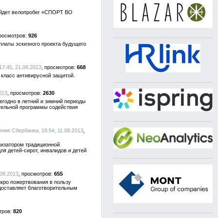
ройдет велопробег «СПОРТ ВО
926
платы эскизного проекта будущего
17:45, 21.08.2013
668
 класс антивирусной защитой.
013
2630
егодно в летний и зимний периоды
ительной программы содействия
ение Сбербанка, 18:54, 11.08.2013
низатором традиционной
ля детей-сирот, инвалидов и детей
.08.2013
655
икро пожертвования в пользу
едоставляет благотворительным
820