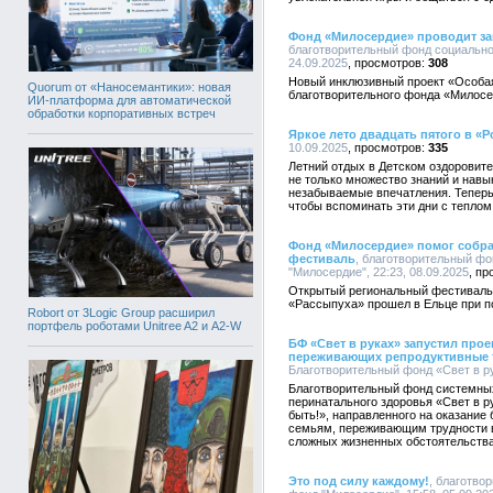
Фонд «Милосердие» проводит за
благотворительный фонд социально
24.09.2025
308
Новый инклюзивный проект «Особая
Quorum от «Наносемантики»: новая
благотворительного фонда «Милосе
ИИ-платформа для автоматической
обработки корпоративных встреч
Яркое лето двадцать пятого в «
10.09.2025
335
Летний отдых в Детском оздоровит
не только множество знаний и навы
незабываемые впечатления. Теперь 
чтобы вспоминать эти дни с теплом
Фонд «Милосердие» помог собра
фестиваль
, благотворительный ф
"Милосердие", 22:23, 08.09.2025
Открытый региональный фестиваль 
«Рассыпуха» прошел в Ельце при п
Robort от 3Logic Group расширил
портфель роботами Unitree A2 и A2-W
БФ «Свет в руках» запустил про
переживающих репродуктивные 
Благотворительный фонд «Свет в рук
Благотворительный фонд системных
перинатального здоровья «Свет в р
быть!», направленного на оказани
семьям, переживающим трудности в
сложных жизненных обстоятельства
Это под силу каждому!
, благотво