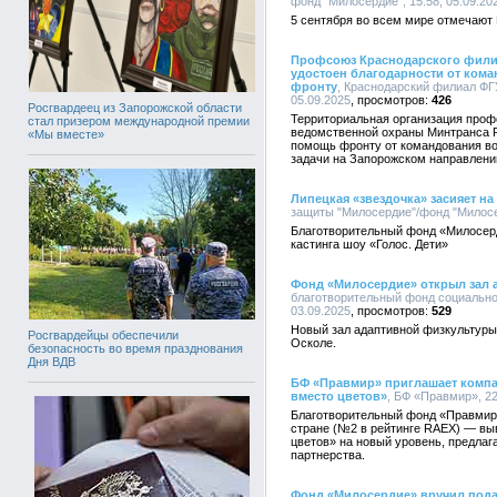
фонд "Милосердие", 15:58, 05.09.20
5 сентября во всем мире отмечают
Профсоюз Краснодарского фили
удостоен благодарности от кома
фронту
, Краснодарский филиал ФГ
05.09.2025
426
Росгвардеец из Запорожской области
Территориальная организация проф
стал призером международной премии
ведомственной охраны Минтранса Р
«Мы вместе»
помощь фронту от командования в
задачи на Запорожском направлени
Липецкая «звездочка» засияет н
защиты "Милосердие"/фонд "Милосер
Благотворительный фонд «Милосерд
кастинга шоу «Голос. Дети»
Фонд «Милосердие» открыл зал 
благотворительный фонд социально
03.09.2025
529
Новый зал адаптивной физкультуры
Росгвардейцы обеспечили
Осколе.
безопасность во время празднования
Дня ВДВ
БФ «Правмир» приглашает компа
вместо цветов»
, БФ «Правмир», 22
Благотворительный фонд «Правмир»
стране (№2 в рейтинге RAEX) — вы
цветов» на новый уровень, предлаг
партнерства.
Фонд «Милосердие» вручил пода