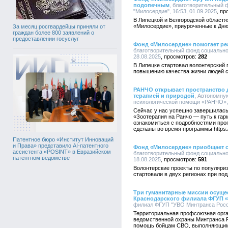
подопечным
, благотворительный 
"Милосердие", 16:53, 01.09.2025
В Липецкой и Белгородской област
«Милосердие», приуроченные к Дню
За месяц росгвардейцы приняли от
граждан более 800 заявлений о
предоставлении госуслуг
Фонд «Милосердие» помогает ре
благотворительный фонд социально
28.08.2025
282
В Липецке стартовал волонтерский 
повышению качества жизни людей 
РАНЧО открывает пространство д
терапией и природой
, Автономну
психологической помощи «РАНЧО», 1
Сейчас у нас успешно завершилась
«Зоотерапия на Ранчо — путь к гар
ознакомиться с подробностями про
сделаны во время программы https://
Патентное бюро «Институт Инноваций
и Права» представило AI-патентного
Фонд «Милосердие» приобщает с
ассистента «POSINT» в Евразийском
благотворительный фонд социально
патентном ведомстве
18.08.2025
591
Волонтерские проекты по популяри
стартовали в двух регионах при по
Три гуманитарные миссии осущес
Краснодарского филиала ФГУП 
филиал ФГУП "УВО Минтранса России
Территориальная профсоюзная орга
ведомственной охраны Минтранса Р
помощь бойцам СВО, выполняющим 