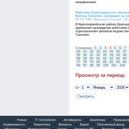
направлениях.
Работник Краснодарского филиа
Виктор Ткаченко награжден за 
ФГУП "УВО Минтранса России", 19:2
В Красноармейском районе Краснод
церемония награждения работника 
«Центральная» филиала ведомстве
Ткаченко.
Страницы:
1
2
3
4
5
6
7
20
21
22
23
24
25
26
27
39
40
41
42
43
44
45
46
58
59
60
61
62
63
64
65
77
78
79
80
81
82
83
84
96
97
98
99
100
101
102
Просмотр за период:
От
Новые
«
IT технологии
«
Антивирусы
«
Аналитика
«
Промышлен
Недвижимость
«
Энергетика
«
Финансы
«
Банки
«
Пенсионный фонд