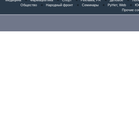
Медицина
«
Фармацевтика
«
Спорт
«
Реклама, PR
«
Деловое
«
Логи
Общество
«
Народный фронт
«
Семинары
«
РуНет, Web
«
Юб
Прочие со