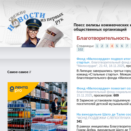
Пресс релизы коммерческих 
Архив пресс-релизов
//
общественных организаций
Благотворительность
Страницы:
1
2
3
4
5
6
7
102
Фонд «Милосердие» подвел ито
старты»
, благотворительный фонд
"Милосердие", 21:43, 18.11.2025
В Липецке завершились третьи гор
Самое-самое
//
команд «Стальные старты». Межшко
благотворительного фонда «Милосе
Фонд «Милосердие» помогает со
благотворительный фонд социально
15.11.2025
609
В Заринске установили подъемную
посетителей детской музыкальной
На винодельне Шато де Талю со
"ФОНД ПОДДЕЖКИ СЛЕПОГЛУХИХ "С
341
В рамках инициативы Благотворите
Годом Добра, винодельня Шато де 