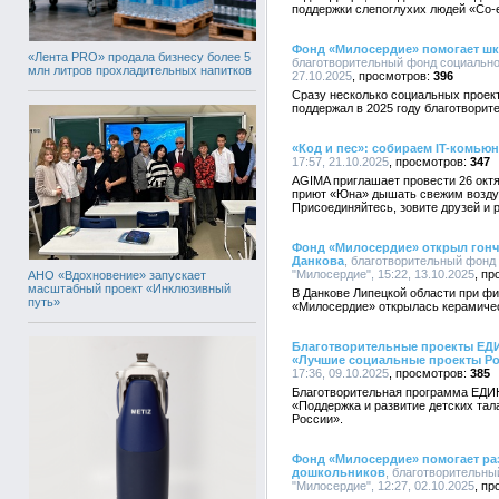
поддержки слепоглухих людей «Со-
Фонд «Милосердие» помогает шк
«Лента PRO» продала бизнесу более 5
благотворительный фонд социально
млн литров прохладительных напитков
27.10.2025
396
Сразу несколько социальных проек
поддержал в 2025 году благотвори
«Код и пес»: собираем IT-комью
17:57, 21.10.2025
347
AGIMA приглашает провести 26 октя
приют «Юна» дышать свежим воздухо
Присоединяйтесь, зовите друзей и р
Фонд «Милосердие» открыл гонч
Данкова
, благотворительный фонд
"Милосердие", 15:22, 13.10.2025
АНО «Вдохновение» запускает
масштабный проект «Инклюзивный
В Данкове Липецкой области при ф
путь»
«Милосердие» открылась керамичес
Благотворительные проекты ЕД
«Лучшие социальные проекты Р
17:36, 09.10.2025
385
Благотворительная программа ЕДИ
«Поддержка и развитие детских та
России».
Фонд «Милосердие» помогает ра
дошкольников
, благотворительн
"Милосердие", 12:27, 02.10.2025