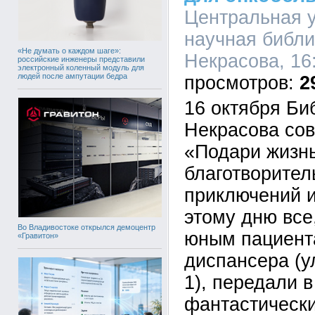
Центральная 
научная библи
«Не думать о каждом шаге»:
Некрасова, 16:
российские инженеры представили
электронный коленный модуль для
людей после ампутации бедра
2
16 октября Би
Некрасова со
«Подари жизн
благотворите
приключений и
этому дню все
Во Владивостоке открылся демоцентр
юным пациент
«Гравитон»
диспансера (
1), передали в
фантастически