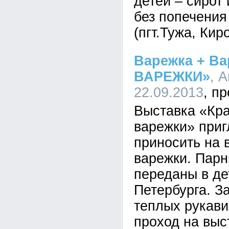
детей – сирот
без попечения
(пгт.Тужа, Кир
Варежка + Ва
ВАРЕЖКИ»
, 
22.09.2013
Выставка «Кр
варежки» приг
приносить на 
варежки. Парн
переданы в де
Петербурга. З
теплых рукави
проход на выс