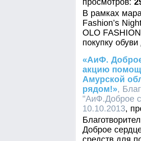
2
В рамках мар
Fashion’s Nigh
OLO FASHION 
покупку обуви
«АиФ. Добро
акцию помощ
Амурской обл
рядом!»
, Бла
"АиФ.Доброе с
10.10.2013
Благотворите
Доброе сердце
средств для п