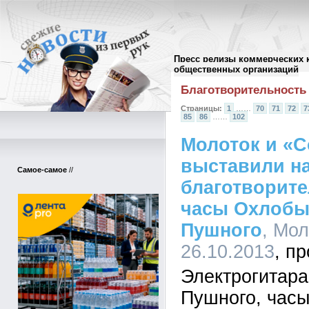
Пресс релизы коммерческих 
Архив пресс-релизов
//
общественных организаций
Благотворительность
Страницы:
1
……
70
71
72
7
85
86
……
102
Молоток и «С
выставили н
Самое-самое
//
благотворит
часы Охлобыс
Пушного
, Мол
26.10.2013
Электрогитар
Пушного, час