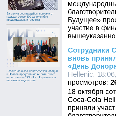
международн
благотворите
За месяц росгвардейцы приняли от
граждан более 800 заявлений о
Будущее» про
предоставлении госуслуг
участие в фи
вышеуказанног
Сотрудники C
вновь принял
«День Донор
Патентное бюро «Институт Инноваций
Hellenic, 18:06
и Права» представило AI-патентного
ассистента «POSINT» в Евразийском
2
патентном ведомстве
18 октября со
Coca-Cola Hell
приняли участ
благотворител