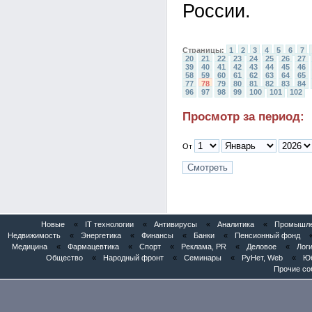
России.
Страницы:
1
2
3
4
5
6
7
20
21
22
23
24
25
26
27
39
40
41
42
43
44
45
46
58
59
60
61
62
63
64
65
77
78
79
80
81
82
83
84
96
97
98
99
100
101
102
Просмотр за период:
От
Новые
«
IT технологии
«
Антивирусы
«
Аналитика
«
Промышлен
Недвижимость
«
Энергетика
«
Финансы
«
Банки
«
Пенсионный фонд
Медицина
«
Фармацевтика
«
Спорт
«
Реклама, PR
«
Деловое
«
Логи
Общество
«
Народный фронт
«
Семинары
«
РуНет, Web
«
Юб
Прочие со