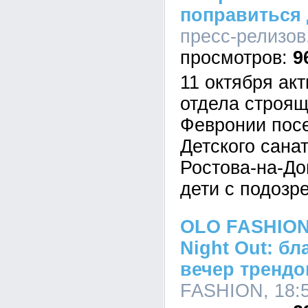
поправиться
пресс-релизов,
9
11 октября ак
отдела строящ
Февронии пос
Детского сана
Ростова-на-До
дети с подозр
OLO FASHION 
Night Out: б
вечер трендо
FASHION, 18:5