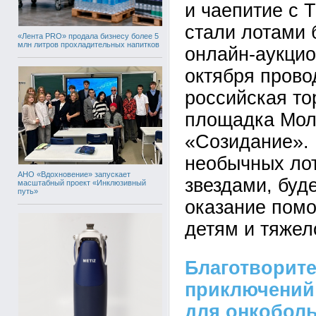
и чаепитие с 
стали лотами 
«Лента PRO» продала бизнесу более 5
млн литров прохладительных напитков
онлайн-аукцио
октября прово
российская то
площадка Мол
«Созидание». 
необычных ло
АНО «Вдохновение» запускает
звездами, буд
масштабный проект «Инклюзивный
путь»
оказание пом
детям и тяже
Благотворите
приключений
для онкобол