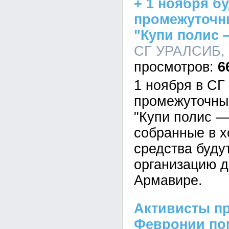
+ 1 ноября б
промежуточны
"Купи полис 
СГ УРАЛСИБ, 0
6
1 ноября в С
промежуточные
"Купи полис —
собранные в х
средства буду
организацию д
Армавире.
Активисты пр
Февронии по