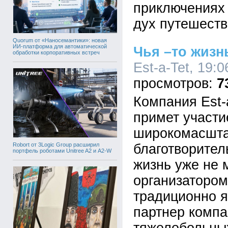
приключениях
дух путешест
Quorum от «Наносемантики»: новая
ИИ-платформа для автоматической
Чья –то жизн
обработки корпоративных встреч
Est-a-Tet, 19:0
7
Компания Est-
примет участи
широкомасшт
Robort от 3Logic Group расширил
благотворител
портфель роботами Unitree A2 и A2-W
жизнь уже не 
организатором
традиционно я
партнер комп