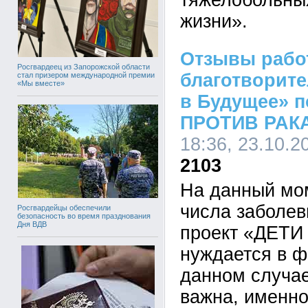
тяжелобольны
жизни».
Отзывы рабо
Росгвардеец из Запорожской области
благотворит
стал призером международной премии
«Мы вместе»
в Будущее» п
ПРОТИВ РАК
18:36, 23.10.2
2103
На данный мом
числа заболев
Росгвардейцы обеспечили
безопасность во время празднования
Дня ВДВ
проект «ДЕТ
нуждается в ф
данном случае
важна, именно