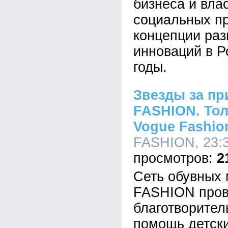
бизнеса и вла
социальных пр
концепции раз
инноваций в 
годы.
Звезды за п
FASHION. Тол
Vogue Fashion
FASHION, 23:3
2
Сеть обувных
FASHION пров
благотворител
помощь детск