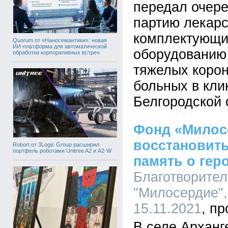
передал очер
партию лекарс
комплектующи
Quorum от «Наносемантики»: новая
ИИ-платформа для автоматической
оборудованию
обработки корпоративных встреч
тяжелых коро
больных в кли
Белгородской 
Фонд «Милос
восстановить
Robort от 3Logic Group расширил
портфель роботами Unitree A2 и A2-W
память о гер
Благотворите
"Милосердие",
15.11.2021
В селе Арханг