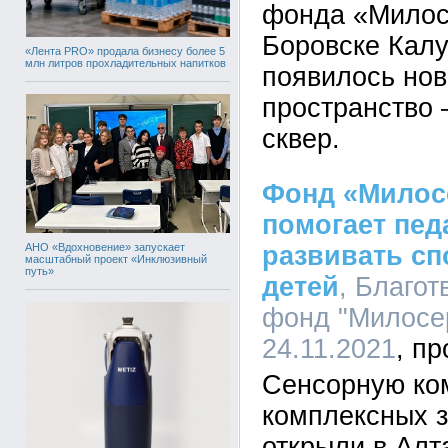
фонда «Милос
Боровске Калу
«Лента PRO» продала бизнесу более 5
млн литров прохладительных напитков
появилось но
пространство 
сквер.
Фонд «Милос
помогает пед
АНО «Вдохновение» запускает
развивать сп
масштабный проект «Инклюзивный
путь»
детей
, Благо
фонд "Милосер
24.11.2021
Сенсорную ко
комплексных з
открыли в Алт