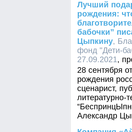
Лучший подар
рождения: чт
благотворит
бабочки” пис
Цыпкину
, Бл
фонд "Дети-баб
27.09.2021
28 сентября о
рождения росс
сценарист, пу
литературно-т
“БеспринцЫпн
Александр Цы