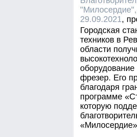
Благотворите
"Милосердие",
29.09.2021
Городская ст
техников в Ре
области получ
высокотехноло
оборудование 
фрезер. Его п
благодаря гра
программе «С
которую подд
благотворите
«Милосердие»