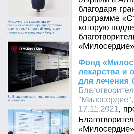
благодаря гра
программе «С
«Не думать о каждом шаге»:
которую подд
российские инженеры представили
электронный коленный модуль для
людей после ампутации бедра
благотворите
«Милосердие»
Фонд «Милос
лекарства и 
для лечения
Благотворите
Во Владивостоке открылся демоцентр
"Милосердие",
«Гравитон»
17.11.2021
Благотворите
«Милосердие»