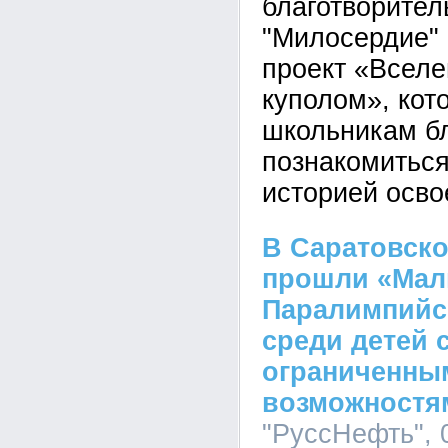
благотворител
"Милосердие"
проект «Вселе
куполом», кот
школьникам б
познакомиться
историей осво
В Саратовско
прошли «Ма
Паралимпийс
среди детей 
ограниченны
возможностя
"РуссНефть", 0