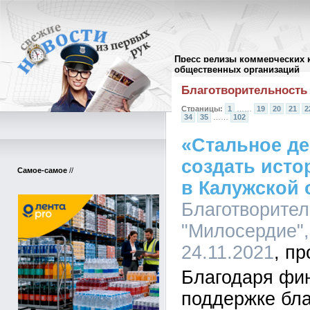
Пресс релизы коммерческих 
Архив пресс-релизов
//
общественных организаций
Благотворительность
Страницы:
1
……
19
20
21
2
34
35
……
102
«Стальное д
создать исто
Самое-самое
//
в Калужской 
Благотворите
"Милосердие",
24.11.2021
Благодаря фи
поддержке бла