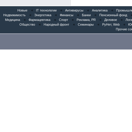
Новые
«
IT технологии
«
Антивирусы
«
Аналитика
«
Промышлен
Недвижимость
«
Энергетика
«
Финансы
«
Банки
«
Пенсионный фонд
Медицина
«
Фармацевтика
«
Спорт
«
Реклама, PR
«
Деловое
«
Логи
Общество
«
Народный фронт
«
Семинары
«
РуНет, Web
«
Юб
Прочие со