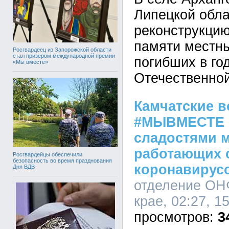
Липецкой обл
реконструкци
памяти местны
Росгвардеец из Запорожской области
стал призером международной премии
погибших в го
«Мы вместе»
Отечественной
Камчатские в
#МЫВМЕСТЕ 
сладостями 
работающих 
Росгвардейцы обеспечили
безопасность во время празднования
коронавирус
Дня ВДВ
отделение ОН
крае, 02:27, 1
3