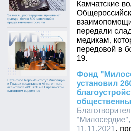
Камчатские в
Общероссийск
За месяц росгвардейцы приняли от
граждан более 800 заявлений о
взаимопомощ
предоставлении госуслуг
передали сла
медикам, кото
передовой в б
19.
Фонд "Милос
Патентное бюро «Институт Инноваций
установил 26
и Права» представило AI-патентного
ассистента «POSINT» в Евразийском
благоустройс
патентном ведомстве
общественны
Благотворите
"Милосердие",
11.11.2021