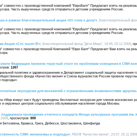
а" совместно с производственной компанией "ЕвроБалт" Предлагает взять на реализ
мусора. Часть вырученных средств отправиться детским учреждениям России.
ра в рамках благотворительной акции «От слов к делу!»
, Благотворительный фонд
а" совместно с производственной компанией "ЕвроБалт" Предлагает взять на реализ
мусора. Часть вырученных средств отправиться детским учреждениям России.
я Акция «Сто тысяч Я!»
, Благотворительный фонд "Дети Мира", 18:58, 03.12.2009
" совместно с производственной Компанией "Евро Балт" Предлагает Вам взять на ре
сора.
в Совете Федерации провели «круглый стол» по проблемам освещения в СМИ во
1267
циальной политике и здравоохранению и Департамент социальной защиты населения г
 общественного фонда «Качество жизни» и Союза журналистов России провели «кругл
 подходы».
бесплатные экускурсии для москвичей с ограниченными возможностями здоровь
кта «Мир вокруг нас» будут проведены бесплатные экскурсии для членов московских 
х и окружных центров социального обслуживания населения города Москвы.
 поддержала проведение отчетного концерта Фонда культурных программ им. И
.2009
909
ия Бетховена, Брамса, Грига, Дебюсси, Шостаковича, Шенфилда
тственность СМИ: механизмы и подходы»
, РБОФ "Качество жизни", 23:07, 25.11.200