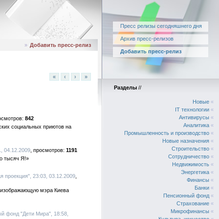
Пресс релизы сегодняшнего дня
Архив пресс-релизов
»
Добавить пресс-релиз
Добавить пресс-релиз
«
‹
›
»
Разделы
//
Новые
«
IT технологии
«
Антивирусы
«
842
Аналитика
«
ских социальных приютов на
Промышленность и производство
«
Новые назначения
«
Строительство
«
, 04.12.2009
1191
Сотрудничество
«
о тысяч Я!»
Недвижимость
«
Энергетика
«
 проекция", 23:03, 03.12.2009
Финансы
«
Банки
«
, изображающую мэра Киева
Пенсионный фонд
«
Страхование
«
Микрофинансы
«
й фонд "Дети Мира", 18:58,