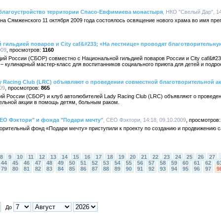
благоустройство территории Спасо-Евфимиева монастыря
, НКО "Свелый Дар", 14
она Сямженского 11 октября 2009 года состоялось освящение нового храма во имя пр
гильдией поваров и City caf&#233; «На лестнице» проводят благотворительну
009
1160
й России (СБОР) совместно с Национальной гильдией поваров России и City caf&#233
– кулинарный мастер-класс для воспитанников социального приюта для детей и подро
 Racing Club (LRC) объявляют о проведении совместной благотворительной а
09
865
й России (СБОР) и клуб автолюбителей Lady Racing Club (LRC) объявляют о проведен
ельной акции в помощь детям, больным раком.
ЕО Фэктори" и фонда "Подари мечту"
, СЕО Фэктори, 14:18, 09.10.2009
орительный фонд «Подари мечту» приступили к проекту по созданию и продвижению с
8
9
10
11
12
13
14
15
16
17
18
19
20
21
22
23
24
25
26
27
44
45
46
47
48
49
50
51
52
53
54
55
56
57
58
59
60
61
62
6
79
80
81
82
83
84
85
86
87
88
89
90
91
92
93
94
95
96
97
9
До