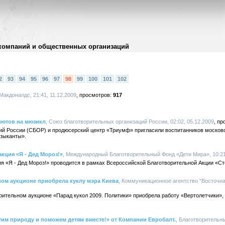
компаний и общественных организаций
2
93
94
95
96
97
98
99
100
101
102
 Макдоналдс, 21:41, 11.12.2009
917
иютов на мюзикл
, Союз благотворительных организаций России, 02:02, 05.12.2009
ий России (СБОР) и продюсерский центр «Триумф» пригласили воспитанников москов
зыканты».
кция «Я - Дед Мороз!»
, Международный Благотворительный Фонд «Дети Мира», 10:21
я «Я - Дед Мороз!» проводится в рамках Всероссийской Благотворительной Акции «Ст
ном аукционе приобрела куклу мэра Киева
, Коммуникационное агентство "Восточная
орительном аукционе «Парад кукол 2009. Политики» приобрела работу «Вертолетчики»
им природу и поможем детям вместе!» от Компании Евробалт.
, Благотворительны