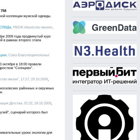
758
ной коллекции мужской одежды.
/СПИДа
, РБОФ «Качество жизни»,
бре 2009 года продвинутый курс
 в рамках второго этапа
кцию
, Союз Благотворительных
 октября в 18:00 провели
ростков “Солнцево”.
ство жизни", 17:27, 29.10.2009
в московских районных и окружных
ы.
рация Детства, 01:32, 29.10.2009
зей", сценарий которого был
нимательные уроки экологии для