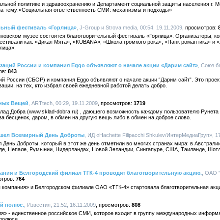
альной политике и здравоохранению и Департамент социальной защиты населения г. 
» на тему:«Социальная ответственность СМИ: механизмы и подходы»
льный фестиваль «Горлица»
, J-Group и Strova media, 00:54, 19.11.2009
новском музее состоится благотворительный фестиваль «Горлица». Организаторы, комп
естивали как: «Дикая Мята», «KUBANA», «Школа громкого рока», «Панк романтика» и 
лица».
аций России и компания Eggo объявляют о начале акции «Дарим сайт»
, Союз б
843
й России (СБОР) и компания Eggo объявляют о начале акции “Дарим сайт”. Это проек
ации, на тех, кто избрал своей ежедневной работой делать добро.
ьных Вещей
, ARTtech, 00:29, 19.11.2009
1719
лад Добра (www.sklad-dobra.ru) , дающего возможность каждому пользователю Рунета о
за бесценок, даром, в обмен на другую вещь либо в обмен на доброе слово.
ошел Всемирный День Доброты
, ИД «Hachette Filipacchi Shkulev/ИнтерМедиаГруп», 17
 День Доброты, который в этот же день отметили во многих странах мира: в Австралии
де, Непале, Румынии, Нидерландах, Новой Зеландии, Сингапуре, США, Таиланде, Шотл
пания и Белгородский филиал ТГК-4 проводят благотворительную акцию.
, ОАО 
764
 компания» и Белгородском филиале ОАО «ТГК-4» стартовала благотворительная акц
й полюс.
, Известия, 21:52, 16.11.2009
808
я» - единственное российское СМИ, которое входит в группу международных информ
полюсе.