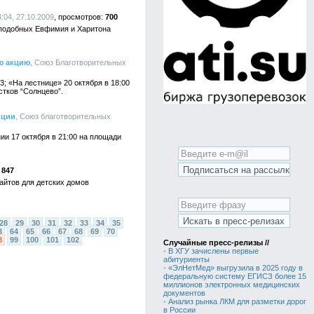
:04, 27.10.2009
700
еподобных Евфимия и Харитона
ю акцию
, Союз Благотворительных
; «На лестнице» 20 октября в 18:00
стков “Солнцево”.
кции
, Союз благотворительных
ии 17 октября в 21:00 на площади
847
айтов для детских домов
28
29
30
31
32
33
34
35
3
64
65
66
67
68
69
70
8
99
100
101
102
Случайные пресс-релизы //
•
В ХГУ зачислены первые
абитуриенты
•
«ЭлНетМед» выгрузила в 2025 году в
федеральную систему ЕГИСЗ более 15
миллионов электронных медицинских
документов
•
Анализ рынка ЛКМ для разметки дорог
в России