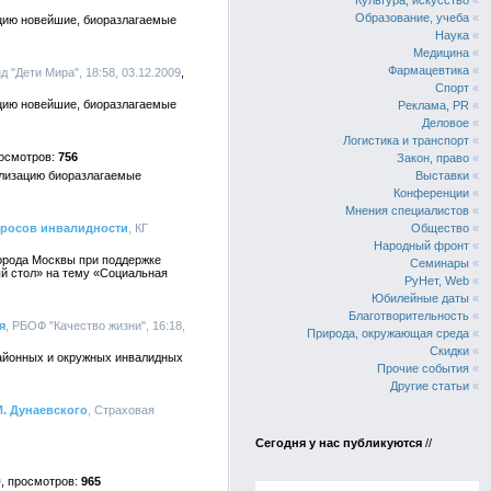
Культура, искусство
«
Образование, учеба
«
ацию новейшие, биоразлагаемые
Наука
«
Медицина
«
Фармацевтика
«
 "Дети Мира", 18:58, 03.12.2009
Спорт
«
ацию новейшие, биоразлагаемые
Реклама, PR
«
Деловое
«
Логистика и транспорт
«
756
Закон, право
«
ализацию биоразлагаемые
Выставки
«
Конференции
«
Мнения специалистов
«
просов инвалидности
, КГ
Общество
«
Народный фронт
«
орода Москвы при поддержке
Семинары
«
ый стол» на тему «Социальная
РуНет, Web
«
Юбилейные даты
«
Благотворительность
«
я
, РБОФ "Качество жизни", 16:18,
Природа, окружающая среда
«
Скидки
«
районных и окружных инвалидных
Прочие события
«
Другие статьи
«
. Дунаевского
, Страховая
Сегодня у нас публикуются
//
9
965