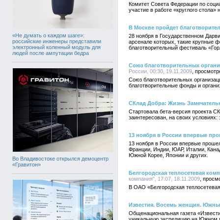
Комитет Совета Федерации по соци
участие в работе «круглого стола
В Москве пройдет благотворите
«Не думать о каждом шаге»:
28 ноября в Государственном Дарви
российские инженеры представили
арсенале которых, такие крупные ф
электронный коленный модуль для
благотворительный фестиваль «Гор
людей после ампутации бедра
Союз благотворительных организ
России, 00:30, 19.11.2009
Союз благотворительных организаци
благотворительные фонды и организ
СКлад Добра: Жизнь Замечател
Cтартовала бета-версия проекта СК
заинтересован, на своих условиях: 
13 ноября в России впервые пр
13 ноября в России впервые прошел
Франции, Индии, ЮАР, Италии, Кана
Южной Корее, Японии и других.
Во Владивостоке открылся демоцентр
«Гравитон»
Белгородская теплосетевая ком
компания", 17:07, 18.11.2009
В ОАО «Белгородская теплосетевая
Известия. Восемь женщин. Южны
Общенациональная газета «Извести
уникальную экспедицию на Южном 