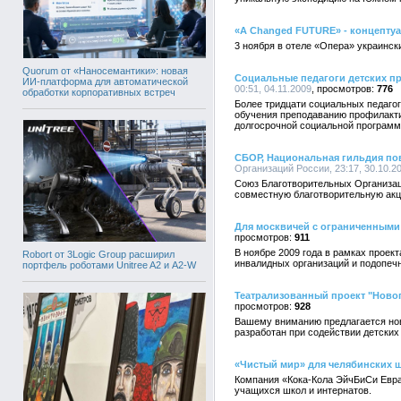
«A Changed FUTURE» - концептуа
3 ноября в отеле «Опера» украинс
Quorum от «Наносемантики»: новая
Социальные педагоги детских 
ИИ-платформа для автоматической
00:51, 04.11.2009
776
обработки корпоративных встреч
Более тридцати социальных педагог
обучения преподаванию профилакти
долгосрочной социальной программ
СБОР, Национальная гильдия пов
Организаций России, 23:17, 30.10.2
Союз Благотворительных Организаци
совместную благотворительную акци
Для москвичей с ограниченными
911
В ноябре 2009 года в рамках проек
Robort от 3Logic Group расширил
инвалидных организаций и подопеч
портфель роботами Unitree A2 и A2-W
Театрализованный проект "Новог
928
Вашему вниманию предлагается нов
разработан при содействии детских
«Чистый мир» для челябинских 
Компания «Кока-Кола ЭйчБиСи Евра
учащихся школ и интернатов.