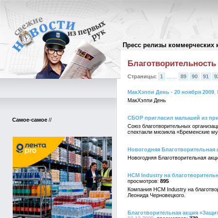
Пресс релизы коммерческих 
Архив пресс-релизов
//
Благотворительность
Страницы:
1
……
89
90
91
9
МакХэппи День - 20 ноября 2009
,
МакХэппи День
СБОР пригласил малышей из пр
Самое-самое
//
Союз благотворительных организац
спектакли мюзикла «Бременские му
Новогодняя Благотворительная а
Новогодняя Благотворительная акци
НСМ Industry на благотворитель
895
Компания НСМ Industry на благотв
Леонида Черновецкого.
Благотворительная акция «Защит