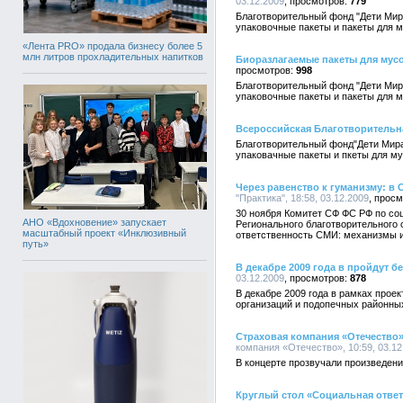
03.12.2009
779
Благотворительный фонд "Дети Мир
упаковочные пакеты и пакеты для 
«Лента PRO» продала бизнесу более 5
млн литров прохладительных напитков
Биоразлагаемые пакеты для мусо
998
Благотворительный фонд "Дети Мир
упаковочные пакеты и пакеты для 
Всероссийская Благотворительна
Благотворительный фонд"Дети Мира
упаковачные пакеты и пкеты для му
Через равенство к гуманизму: 
"Практика", 18:58, 03.12.2009
30 ноября Комитет СФ ФС РФ по со
АНО «Вдохновение» запускает
Регионального благотворительного
масштабный проект «Инклюзивный
ответственность СМИ: механизмы и
путь»
В декабре 2009 года в пройдут 
03.12.2009
878
В декабре 2009 года в рамках прое
организаций и подопечных районны
Страховая компания «Отечество»
компания «Отечество», 10:59, 03.12
В концерте прозвучали произведен
Круглый стол «Социальная отве