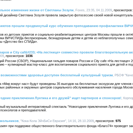
льное изменение жизни от Светланы Зозули
, Foxes, 23:35, 04.11.2009
кий дизайнер Светлана Зозуля провела закрытую фотосессию своей новой концептуаль
приютов прошли продвинутый курс обучения преподаванию профилактики ВИЧ
ов из детских приютов и социально-реабилитационных центров Москвы прошли в октя
ки ВИЧ/СПИДа беспризорным, безнадзорным детям и детям из неблагополучных семей
ы «Детство без СПИДа».
аров и City caf&#233; «На лестнице» совместно провели благотворительную а
009
1036
й России (СБОР), Национальная гильдия поваров России и City cafe «На лестнице» 20
ю – кулинарный мастер-класс для воспитанников социального приюта для детей и под
 возможностями здоровья доступен бесплатный культурный туризм
, РБОФ "Каче
та «Мир вокруг нас» будут проведены 35 выездов на бесплатные экскурсии для члено
ных районных и окружных центров социального обслуживания населения города Москв
одние приключения Лунтика и его друзей" ищет партнеров и спонсоров!
, Корпо
ый музыкальный интерактивный спектакль "Новогодние приключения Лунтика и его дру
 психологов и преподавателей.
школьников
, "Кока-Кола ЭйчБиСи Евразия", 14:16, 28.10.2009
975
зия» при поддержке общественного благотворительного фонда «Благо74» проведет за