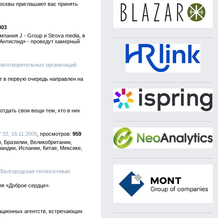
Москвы приглашают вас принять
803
ания J - Group и Strova media, в
«Антиспид» - проведут камерный
лаготворительных организаций
т в первую очередь направлен на
тдать свои вещи тем, кто в них
:33, 18.11.2009
959
, Бразилии, Великобритании,
андии, Испании, Китае, Мексике,
"Белгородская теплосетевая
ия «Доброе сердце».
ационных агентств, встречающих