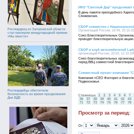
НКО "Светлый Дар" продолжает 
В день памяти преподобного Харит
Сянжемских.
СБОР совместно с Национальной 
Росгвардеец из Запорожской области
Организаций России, 16:49, 20.10.2
стал призером международной премии
Союз Благотворительных Организаци
«Мы вместе»
проводят благотворительную акцию 
СБОР и клуб автолюбителей Lady
организаций России, 20:03, 12.10.20
Союз благотворительных организаци
перед ВВЦ совместной благотворит
Совместный проект компании "С
Компания «СЕО Фэктори» и благотв
Подмосковья.
Росгвардейцы обеспечили
безопасность во время празднования
Страницы:
1
2
3
4
5
6
7
Дня ВДВ
36
37
38
39
40
41
42
43
71
72
73
74
75
76
77
78
Просмотр за период:
От