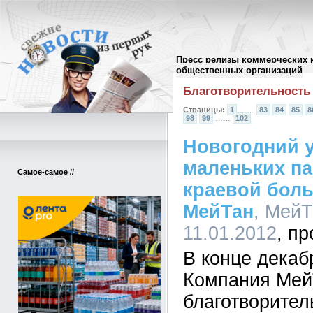
Пресс релизы коммерческих 
Архив пресс-релизов
//
общественных организаций
Благотворительность
Страницы:
1
……
83
84
85
8
98
99
……
102
Новогодний у
маленьких п
Самое-самое
//
краевой бол
МейТан
, МейТ
11.01.2012
В конце декаб
Компания Мей
благотворител