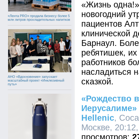
«Жизнь одна!»
новогодний ут
«Лента PRO» продала бизнесу более 5
млн литров прохладительных напитков
пациентов Алт
клинической д
Барнаул. Боле
ребятишек, их
работников бо
насладиться 
АНО «Вдохновение» запускает
сказкой.
масштабный проект «Инклюзивный
путь»
«Рождество 
Иерусалиме» 
Hellenic
, Coca
Москве, 20:12,
2