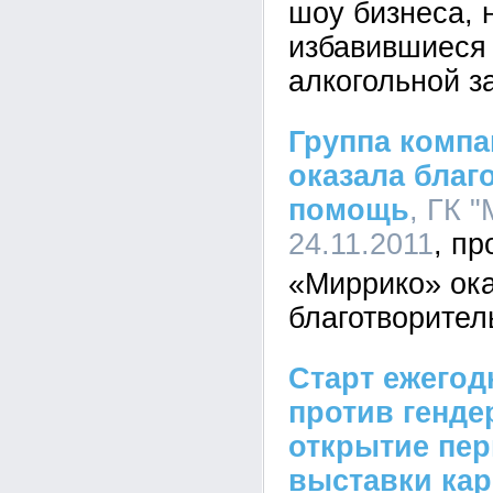
шоу бизнеса, 
избавившиеся 
алкогольной з
Группа комп
оказала благ
помощь
, ГК "
24.11.2011
«Миррико» ок
благотворите
Старт ежегод
против генде
открытие пер
выставки кар