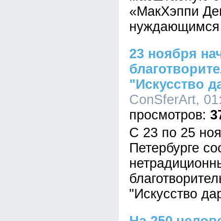
«МакХэппи Де
нуждающимся 
23 ноября на
благотворит
"Искусство д
ConSferArt, 01
3
С 23 по 25 ноя
Петербурге со
нетрадиционн
благотворите
"Искусство да