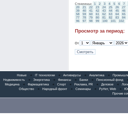
Страницы:
1
2
3
4
5
6
7
20
21
22
23
24
25
26
27
39
40
41
42
43
44
45
46
58
59
60
61
62
63
64
65
77
78
79
80
81
82
83
84
96
97
98
99
100
101
102
Просмотр за период:
От
Новые
«
IT технологии
«
Антивирусы
«
Аналитика
«
Промышлен
Недвижимость
«
Энергетика
«
Финансы
«
Банки
«
Пенсионный фонд
Медицина
«
Фармацевтика
«
Спорт
«
Реклама, PR
«
Деловое
«
Логи
Общество
«
Народный фронт
«
Семинары
«
РуНет, Web
«
Юб
Прочие со