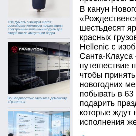
В канун Новог
«Рождественск
«Не думать о каждом шаге»:
шестьдесят я
российские инженеры представили
электронный коленный модуль для
людей после ампутации бедра
красных грузо
Hellenic с из
Санта-Клауса 
путешествие п
чтобы принять
новогодних ме
побывать в 63
Во Владивостоке открылся демоцентр
подарить праз
«Гравитон»
которые ждут 
исполнения ж