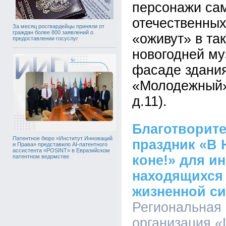
персонажи са
отечественны
За месяц росгвардейцы приняли от
граждан более 800 заявлений о
«оживут» в та
предоставлении госуслуг
новогодней му
фасаде здания
«Молодежный»
д.11).
Благотворит
Патентное бюро «Институт Инноваций
праздник «В 
и Права» представило AI-патентного
ассистента «POSINT» в Евразийском
коне!» для и
патентном ведомстве
находящихся
жизненной с
Региональная
организация «