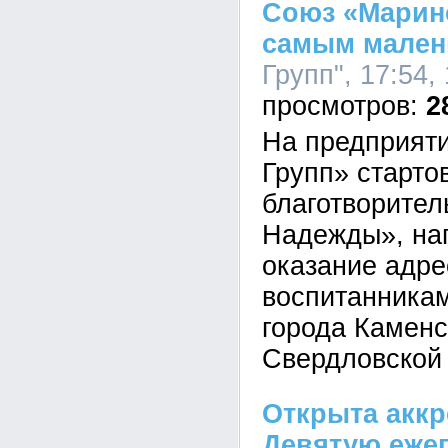
Союз «Маринс
самым мален
Групп", 17:54,
2
На предприят
Групп» старто
благотворител
Надежды», на
оказание адр
воспитанника
города Каменс
Свердловской 
Открыта акк
Девятую еже