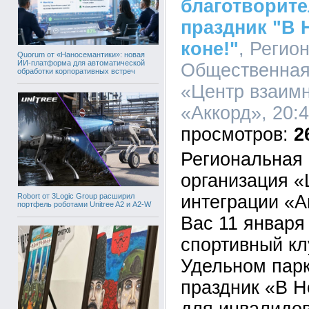
благотворит
праздник "В 
коне!"
, Регио
Quorum от «Наносемантики»: новая
ИИ-платформа для автоматической
Общественная
обработки корпоративных встреч
«Центр взаимн
«Аккорд», 20:4
2
Региональная
организация «
Robort от 3Logic Group расширил
интеграции «А
портфель роботами Unitree A2 и A2-W
Вас 11 января 
спортивный кл
Удельном парк
праздник «В Н