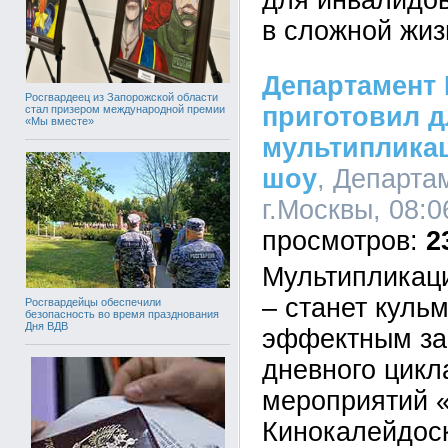
для инвалидов
в сложной жиз
Департамент 
Росгвардеец из Запорожской области
приготовил д
стал призером международной премии
«Мы вместе»
мультиплика
шоу
, Департа
г.Москвы, 08:0
2
Мультипликац
– станет куль
Росгвардейцы обеспечили
безопасность во время празднования
Дня ВДВ
эффектным за
дневного цикл
мероприятий 
Кинокалейдос