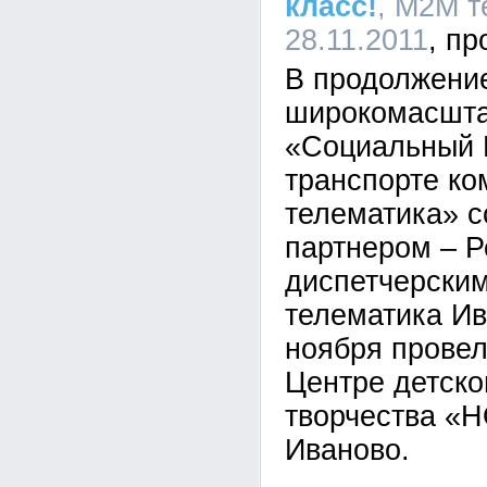
класс!
, М2М т
28.11.2011
В продолжени
широкомасшта
«Социальный
транспорте к
телематика» с
партнером – 
диспетчерски
телематика Ив
ноября провел
Центре детско
творчества «
Иваново.