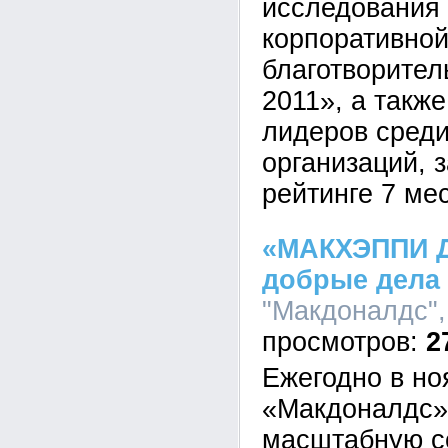
исследования
корпоративно
благотворител
2011», а такж
лидеров сред
организаций, 
рейтинге 7 мес
«МАКХЭППИ Д
добрые дела 
"Макдоналдс", 
2
Eжегодно в но
«Макдоналдс»
масштабную с