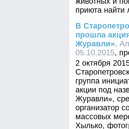
животных и по
приюта найти
В Старопетр
прошла акция
Журавли»
, А
05.10.2015
2 октября 2015
Старопетровс
группа инициа
акции под наз
Журавли», сре
организатор с
массовых мер
Хылько, фото