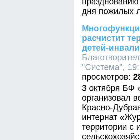
празднованию
дня пожилых 
Многофункци
расчистит те
детей-инвал
Благотворите
"Система", 19:
2
3 октября БФ
организовал в
Красно-Дубрав
интернат «Жу
территории с 
сельскохозяйс