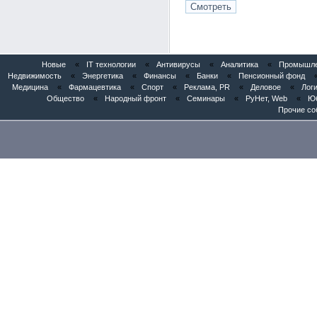
Новые
«
IT технологии
«
Антивирусы
«
Аналитика
«
Промышлен
Недвижимость
«
Энергетика
«
Финансы
«
Банки
«
Пенсионный фонд
Медицина
«
Фармацевтика
«
Спорт
«
Реклама, PR
«
Деловое
«
Логи
Общество
«
Народный фронт
«
Семинары
«
РуНет, Web
«
Юб
Прочие со