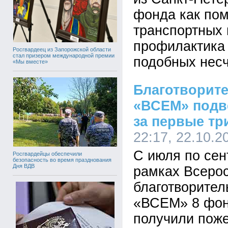
фонда как по
транспортных 
профилактика
Росгвардеец из Запорожской области
стал призером международной премии
подобных несч
«Мы вместе»
Благотворит
«ВСЕМ» подв
за первые тр
22:17, 22.10.2
С июля по сент
Росгвардейцы обеспечили
безопасность во время празднования
Дня ВДВ
рамках Всеро
благотворите
«ВСЕМ» 8 фон
получили пож