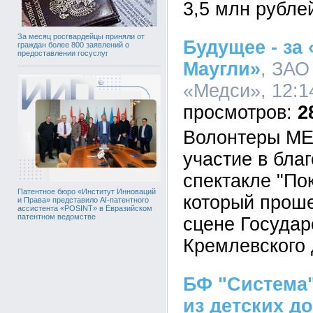
3,5 млн рубле
За месяц росгвардейцы приняли от
Будущее - за
граждан более 800 заявлений о
предоставлении госуслуг
Маугли»
, ЗАО
«Медси», 12:1
2
Волонтеры М
участие в бла
спектакле "По
Патентное бюро «Институт Инноваций
который проше
и Права» представило AI-патентного
ассистента «POSINT» в Евразийском
патентном ведомстве
сцене Государ
Кремлевского 
БФ "Система"
из детских д