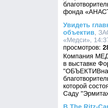
благотворител
фонда «АНАС
Увидеть глав
объектив
, З
«Медси», 14:3
2
Компания МЕД
в выставке Ф
"ОБЪЕКТИВна
благотворител
которой состо
Саду "Эрмитаж
В The Ritz-Ca