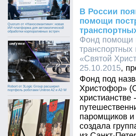
В России по
помощи пост
Quorum от «Наносемантики»: новая
ИИ-платформа для автоматической
транспортны
обработки корпоративных встреч
Фонд помощи 
транспортных
«Святой Христ
25.10.2015
Фонд под наз
Христофор» (
Robort от 3Logic Group расширил
портфель роботами Unitree A2 и A2-W
христианстве 
путешественни
паромщиков и 
создала груп
из Санкт-Пете