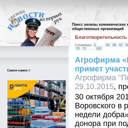
Пресс релизы коммерческих 
Архив пресс-релизов
//
общественных организаций
Благотворительность
Страницы:
1
……
55
56
57
5
70
71
……
102
Агрофирма «
примет участ
Самое-самое
//
Агрофирма "По
29.10.2015
30 октября 201
Воровского в 
недели добра»
донора при п