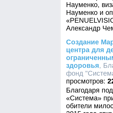
Науменко, виз
Науменко и о
«PENUELVISIO
Александр Че
Создание Ма
центра для д
ограниченны
здоровья
, Б
фонд "Система
2
Благодаря по
«Система» пр
обители милос