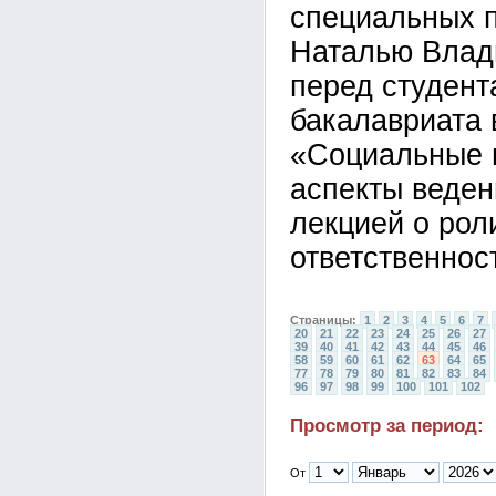
специальных 
Наталью Влад
перед студент
бакалавриата
«Социальные 
аспекты веден
лекцией о рол
ответственнос
Страницы:
1
2
3
4
5
6
7
20
21
22
23
24
25
26
27
39
40
41
42
43
44
45
46
58
59
60
61
62
63
64
65
77
78
79
80
81
82
83
84
96
97
98
99
100
101
102
Просмотр за период:
От