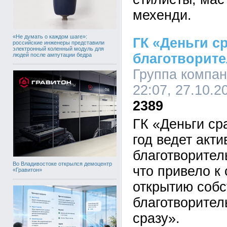
мехенди.
«Не думать о каждом шаге»:
ГК «Деньги с
российские инженеры представили
электронный коленный модуль для
благотворит
людей после ампутации бедра
Группа компан
22:07, 27.10.2
2389
ГК «Деньги ср
год ведет акт
благотворител
Во Владивостоке открылся демоцентр
что привело 
«Гравитон»
открытию собс
благотворител
сразу».