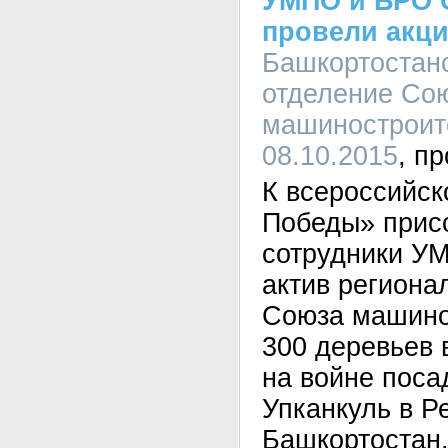
УМПО и БРО 
провели акц
Башкортостан
отделение Со
машиностроите
08.10.2015
К всероссийск
Победы» прис
сотрудники У
актив региона
Союза машино
300 деревьев 
на войне поса
Упканкуль в Р
Башкортостан