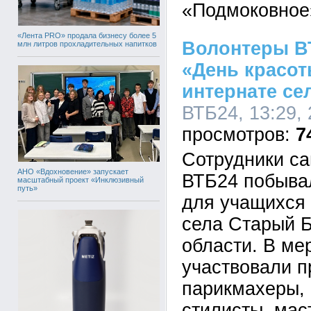
«Подмоковное
«Лента PRO» продала бизнесу более 5
Волонтеры В
млн литров прохладительных напитков
«День красот
интернате се
ВТБ24, 13:29, 
7
Сотрудники с
АНО «Вдохновение» запускает
ВТБ24 побыва
масштабный проект «Инклюзивный
путь»
для учащихся
села Старый 
области. В ме
участвовали 
парикмахеры, 
стилисты, мас