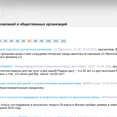
компаний и общественных организаций
2
93
94
95
96
97
98
99
100
101
102
афию участия в донорском движении
, LG Electronics, 21:38, 16.04.2010
2
 донорами крови стали сотрудники питерских представительств компании LG Electroni
кого филиала LG.
я Памяти"
, Международный Благоторительный Фонд "Дети Мира", 23:07, 07.04.2010
таточно важную для нас всех и для нашей Родины дату – это 65 лет со дня окончани
сь о том, что лично для Вас значат эти 65 лет?
ржку спорта для детей с ограниченными возможностями
, iMARS Group, 22:03, 02.0
 благотроврительную инициативу
он в пользу пострадавших в результате теракта в московском метро
, ARTinvestm
 пользу пострадавших в результате теракта 29 марта в Москве пройдет режиме в onlin
преля 2010 года