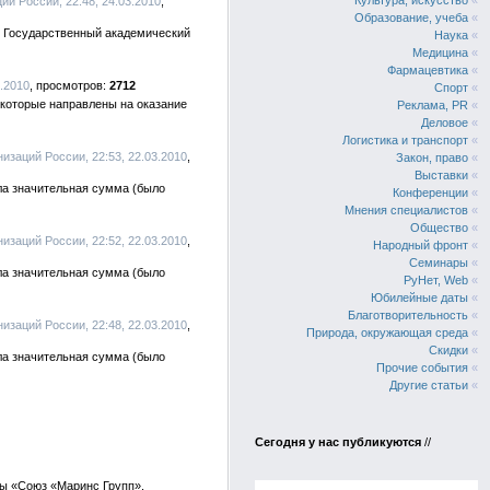
Культура, искусство
«
ий России, 22:48, 24.03.2010
Образование, учеба
«
ли Государственный академический
Наука
«
Медицина
«
Фармацевтика
«
.2010
2712
Спорт
«
которые направлены на оказание
Реклама, PR
«
Деловое
«
Логистика и транспорт
«
изаций России, 22:53, 22.03.2010
Закон, право
«
Выставки
«
ла значительная сумма (было
Конференции
«
Мнения специалистов
«
Общество
«
изаций России, 22:52, 22.03.2010
Народный фронт
«
Семинары
«
ла значительная сумма (было
РуНет, Web
«
Юбилейные даты
«
Благотворительность
«
изаций России, 22:48, 22.03.2010
Природа, окружающая среда
«
Скидки
«
ла значительная сумма (было
Прочие события
«
Другие статьи
«
Сегодня у нас публикуются
//
ы «Союз «Маринс Групп»,