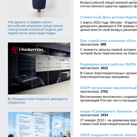
Всероссийской общественной орган
отечественного ракетно-ядерного ф
Совместный День донора Издател
«Не думать о каждом шаге»:
1 марта 2010 года, Москва - Издат
российские инженеры представили
донорского движения в РФ пример 
электронный коленный модуль для
целью внести свой вклад в решени
людей после ампутации бедра
При содействии компании «Лото 
888
С момента запуска первой лотереи 
лотерей было перечислено на благо
Подведены итоги работы СБОРа в
2622
В Союзе благотворительных организ
благотворительные программы.
СБОР организовал масленичный 
2762
Воспитанники московского социаль
Во Владивостоке открылся демоцентр
организаций России часто посещают
«Гравитон»
Акция «Серебряного Лучника», «
2434
27 января 2010 г. на церемонии вр
совместной благотворительной акц
СБОР предлагает помочь тяжело