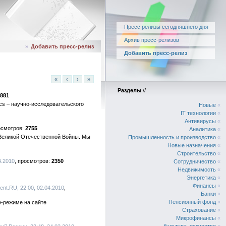
Пресс релизы сегодняшнего дня
Архив пресс-релизов
»
Добавить пресс-релиз
Добавить пресс-релиз
«
‹
›
»
Разделы
//
881
cs – научно-исследовательского
Новые
«
IT технологии
«
Антивирусы
«
2755
Аналитика
«
я Великой Отечественной Войны. Мы
Промышленность и производство
«
Новые назначения
«
Строительство
«
4.2010
2350
Сотрудничество
«
Недвижимость
«
Энергетика
«
Финансы
«
ent.RU, 22:00, 02.04.2010
Банки
«
Пенсионный фонд
«
e-режиме на сайте
Страхование
«
Микрофинансы
«