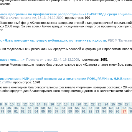
году национальный мобильный оператор «Киевстар» организовал праздники для воспи
краине.
ьной программы по профилактике распространения ВИЧ/СПИДа среди социаль
 РБОФ «Качество жизни», 18:13, 24.12.2009
990
бщественный фонд «Качество жизни» завершил второй этап долгосрочной социально
бря 2008 года. За это время более тридцати социальных педагогов прошли курсы пр
ов.
с «Язык помощи» на лучшую публикацию по теме инвалидности
, РБОФ "Качество
ания федеральных и региональных средств массовой информации к проблемам инвали
 спасет мир……»
, Пресс-агентство, 22:44, 18.12.2009
1051
бняков Москвы прошло первое благотворительное шоу «Красота спасет мир».Все, выру
м лечение в НИИ детской онкологии и гематологии РОНЦ РАМН им. Н.Н.Блохи
.12.2009
1078
стие в ежегодном благотворительном фестивале «Горлица», который состоялся 28 ноя
на сбор средств для Благотворительного фонда помощи детям с онкологическими забо
8
9
10
11
12
13
14
15
16
17
18
19
20
21
22
23
24
25
26
27
44
45
46
47
48
49
50
51
52
53
54
55
56
57
58
59
60
61
62
6
79
80
81
82
83
84
85
86
87
88
89
90
91
92
93
94
95
96
97
9