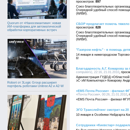
897
Союз благотворительных организаци
Очередной удобный способ помощи 
(КИВИ).
Quorum от «Наносемантики»: новая
СБОР предлагает помочь тяжело
ИИ-платформа для автоматической
828
обработки корпоративных встреч
Союз благотворительных организац
Очередной удобный способ помощи 
(КИВИ).
"Газпром нефть" - в помощь детя
14 января в нижегородском Торгово
6!
Благодарность А.Г. Комарову за
computers), 22:16, 21.01.2010
Администрация ГУДОД «Областной Д
эС-эМ Компьютерс» Комарову Андре
Robort от 3Logic Group расширил
портфель роботами Unitree A2 и A2-W
«EMS Почта России» - филиал ФГ
«Почта России», 00:26, 21.01.2010
«EMS Почта России» - филиал ФГУП
ЭГО Транслейтинг смотрит на 20 
10 января в Особняке Нейдгарта Ко
Сотрудники «Киевстар» подарил