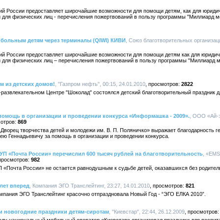
й России предоставляет широчайшие возможности для помощи детям, как для юридиче
для физических лиц - перечисления пожертвований в пользу программы "Миллиард м
 больным детям через терминалы (QIWI) КИВИ
, Союз благотворительных организаци
ий России предоставляет широчайшие возможности для помощи детям как для юридичес
для физических лиц – перечисления пожертвований в пользу программы "Миллиард 
м из детских домов!
, "Газпром нефть", 00:15, 24.01.2010
2822
-развлекательном Центре "Шоколад" состоялся детский благотворительный праздник 
 помощь в организации и проведении конкурса «Информашка - 2009».
, ООО «Ай-
869
ворец творчества детей и молодежи им. В. П. Поляничко» выражает благодарность 
ю Геннадьевичу за помощь в организации и проведении конкурса.
УП «Почта России» перечислил 600 тысяч рублей на благотворительность
, «EMS
982
 «Почта России» не остается равнодушным к судьбе детей, оказавшихся без родитель
лет вперед
, Компания ЭГО Транслейтинг, 23:27, 14.01.2010
821
мпания ЭГО Транслейтинг красочно отпраздновала Новый Год - “ЭГО ЕЛКА 2010”.
и новогодние праздники детям-сиротам
, "Киевстар", 22:44, 26.12.2009