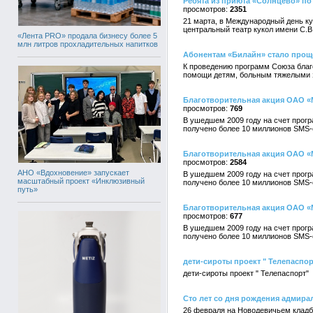
Ребята из приюта «Солнцево» по
2351
21 марта, в Международный день ку
центральный театр кукол имени С.В
«Лента PRO» продала бизнесу более 5
млн литров прохладительных напитков
Абонентам «Билайн» стало прощ
К проведению программ Союза благ
помощи детям, больным тяжелыми 
Благотворительная акция ОАО «
769
В ушедшем 2009 году на счет прог
получено более 10 миллионов SMS-
Благотворительная акция ОАО «
2584
АНО «Вдохновение» запускает
В ушедшем 2009 году на счет прог
масштабный проект «Инклюзивный
получено более 10 миллионов SMS-
путь»
Благотворительная акция ОАО «
677
В ушедшем 2009 году на счет прог
получено более 10 миллионов SMS-
дети-сироты проект " Телепаспор
дети-сироты проект " Телепаспорт"
Сто лет со дня рождения адмира
26 февраля на Новодевичьем кладб