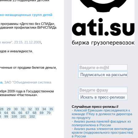
танников 25 подшефных детских
но-незащищенных групп детей
й программы «Детство без СПИДа»,
еподавания профилактики ВИЧ/СПИДа
 жизни", 23:15, 21.12.2009
дов и инвалидности.
ченные от продажи билетов деньги,
на
, ЗАО "Объединенная система
бря 2009 года в Государственном
леваниями «Настенька».
Случайные пресс-релизы //
28
29
30
31
32
33
34
35
•
Алексей Ермошин присоединился к
3
64
65
66
67
68
69
70
команде ITKey в должности директора
8
99
100
101
102
по продукту
•
Анализ рынка панелей фасадных из
полипропилена в России
•
Анализ рынка элементов вентиляции
кровли (подкровельного пространства)
в России