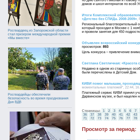
Ко Дню святого Николая и Новому 
домов и школ-интернатов по всей У
Итоги Комплексной образовател
«Детство без СПИДа. 2008-2009»
,
Региональный благотворительный о
который проходил в Москве с 1 ноя
Росгвардеец из Запорожской области
и провели занятия для 450 подростк
стал призером международной премии
«Мы вместе»
Объявлен всероссийский конкур
893
Цель конкурса – привлечение вним
Светлана Светличная: «Красота
Недавно в одном из старинных осо
были перечислены в Детский Дом.
КИВИ помог малышам, проходящи
моментальных платежей", 22:44, 16
Платежный сервис КИВИ принял уча
Росгвардейцы обеспечили
Дарвинском музее, и был нацелен 
безопасность во время празднования
Дня ВДВ
Страницы:
1
2
3
4
5
6
7
36
37
38
39
40
41
42
43
71
72
73
74
75
76
77
78
Просмотр за период: