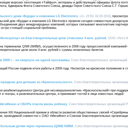
изации морских пехотинцев «Тайфун», ветераны и действующие офицеры флота почт
лота, Адмирала Флота Советского Союза, дважды Героя Советсткого Союза С.Г. Горшк
ьского дома «Бурда» и компании LG Electronics
, LG, 23:50, 02.03.2010
ельский дом «Бурда» и компания LG Electronics провели сегодня совместную донорскую
объединения двух международных компаний, которых связывают многолетние партнерс
е остро стоящей социальной проблемы.
Интегратор» на благотворительные цели отчислено 4 млн. рублей
, ООО «Лото Ин
на терминалах QIWI (КИВИ), осуществленного в 2008 году процессинговой компанией 
творительные цели около 4 млн. рублей с суммы оплаченных билетов.
 2009 г. - не свернуто ни одной программы
, Союз благотворительных организаций 
аций России подвели итоги работы в 2009 году. Несмотря на кризисное положение в с
праздник для детишек из «Красносельского»
, Союз благотворительных организаций
но-реабилитационного Центра для несовершеннолетних «Красносельский» при поддер
 и театры, и развлекательные центры, и принимают гостей в лице известных людей.
МегаФона» и СБОРа спасла жизнь ребенку
, Союз благотворительных организаций Ро
учения XIII Национальной премии в области развития общественных связей «Серебрян
ии, проводимой совместно с ОАО «МегаФон» и Союзом благотворительных организаци
 больным детям через терминалы (QIWI) КИВИ
, Союз благотворительных организаци