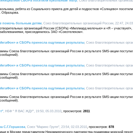
 инициативе СБОРа посетили кукольный театр
, Союз благотворительных организац
кольника, ребята из Социального приюта для детей и подростков «Солнцево» посети
. Образцова.
е помочь больным детям
, Союз благотворительных организаций России, 22:47, 24.03
отворительных организаций России (СБОРа) «Миллиард мелочью» и «Я – участвую!», 
заболеваниями, присоединилось ЗАО «Союзтелеком».
МегаФон» и СБОРа принесла ощутимые результаты
, Союз благотворительных орган
раммы Союза благотворительных организаций России в результате SMS-акции поступи
сообщений).
МегаФон» и СБОРа принесла ощутимые результаты
, Союз благотворительных орган
раммы Союза благотворительных организаций России в результате SMS-акции поступи
сообщений).
МегаФон» и СБОРа принесла ощутимые результаты
, Союз благотворительных орган
раммы Союза благотворительных организаций России в результате SMS-акции поступи
сообщений).
т"
, НБФ " Я ВАС ЖДУ", 19:50, 05.03.2010
2811
ла С.Г.Горшкова
, Союз "Маринс Групп", 23:54, 02.03.2010
878
ище в Москве представители Некоммерческого партнерства поддержки морской пехот