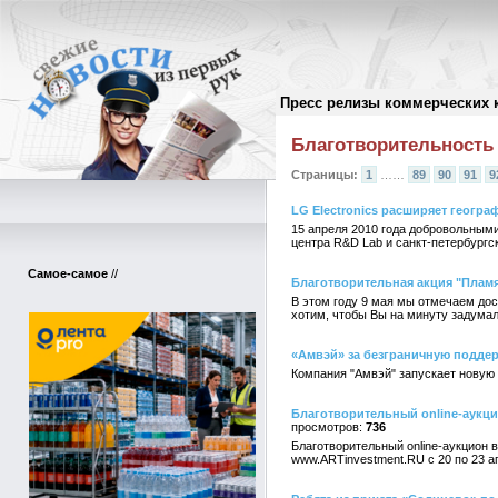
Пресс релизы коммерческих 
Архив пресс-релизов
//
Благотворительность
Страницы:
1
……
89
90
91
9
LG Electronics расширяет геогр
15 апреля 2010 года добровольными
центра R&D Lab и санкт-петербургс
Самое-самое
//
Благотворительная акция "Плам
В этом году 9 мая мы отмечаем дос
хотим, чтобы Вы на минуту задумали
«Амвэй» за безграничную подде
Компания "Амвэй" запускает новую
Благотворительный online-аукци
736
Благотворительный online-аукцион в
www.ARTinvestment.RU с 20 по 23 а