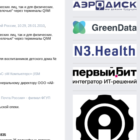
ских лиц, так и для физических.
елочью" через терминалы QIWI
й России, 10:29, 28.01.2010
ких лиц, так и для физических.
мелочью" через терминалы QIWI
для воспитанников детского дома №
эС-эМ Компьютерс» (ISM
генеральному директору ООО «Ай-
 Почта России» - филиал ФГУП
ской опеки.
835