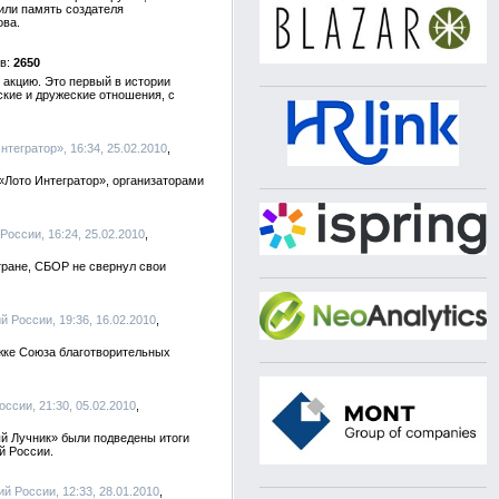
или память создателя
ова.
2650
 акцию. Это первый в истории
кие и дружеские отношения, с
тегратор», 16:34, 25.02.2010
«Лото Интегратор», организаторами
России, 16:24, 25.02.2010
тране, СБОР не свернул свои
 России, 19:36, 16.02.2010
жке Союза благотворительных
ссии, 21:30, 05.02.2010
ый Лучник» были подведены итоги
й России.
й России, 12:33, 28.01.2010