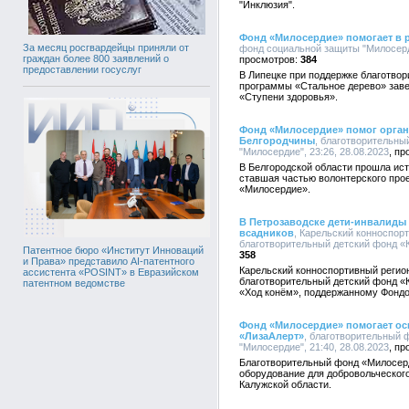
"Инклюзия".
Фонд «Милосердие» помогает в 
За месяц росгвардейцы приняли от
фонд социальной защиты "Милосерди
граждан более 800 заявлений о
384
предоставлении госуслуг
В Липецке при поддержке благотво
программы «Стальное дерево» заве
«Ступени здоровья».
Фонд «Милосердие» помог орган
Белгородчины
, благотворительн
"Милосердие", 23:26, 28.08.2023
В Белгородской области прошла ис
ставшая частью волонтерского про
«Милосердие».
В Петрозаводске дети-инвалиды 
всадников
, Карельский конноспо
благотворительный детский фонд «Ке
Патентное бюро «Институт Инноваций
358
и Права» представило AI-патентного
Карельский конноспортивный реги
ассистента «POSINT» в Евразийском
благотворительный детский фонд «К
патентном ведомстве
«Ход конём», поддержанному Фондо
Фонд «Милосердие» помогает ос
«ЛизаАлерт»
, благотворительный 
"Милосердие", 21:40, 28.08.2023
Благотворительный фонд «Милосер
оборудование для добровольческого
Калужской области.