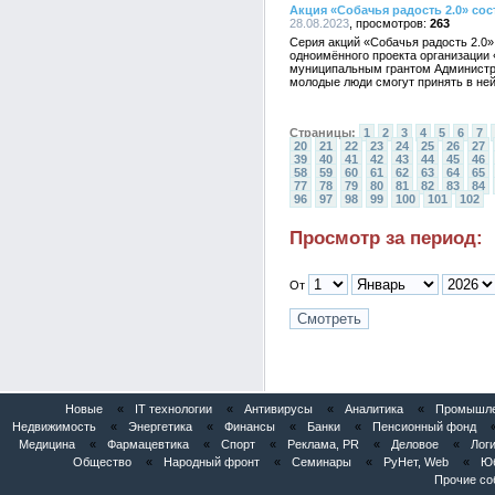
Акция «Собачья радость 2.0» со
28.08.2023
263
Серия акций «Собачья радость 2.0»
одноимённого проекта организации 
муниципальным грантом Администра
молодые люди смогут принять в ней
Страницы:
1
2
3
4
5
6
7
20
21
22
23
24
25
26
27
39
40
41
42
43
44
45
46
58
59
60
61
62
63
64
65
77
78
79
80
81
82
83
84
96
97
98
99
100
101
102
Просмотр за период:
От
Новые
«
IT технологии
«
Антивирусы
«
Аналитика
«
Промышлен
Недвижимость
«
Энергетика
«
Финансы
«
Банки
«
Пенсионный фонд
Медицина
«
Фармацевтика
«
Спорт
«
Реклама, PR
«
Деловое
«
Логи
Общество
«
Народный фронт
«
Семинары
«
РуНет, Web
«
Юб
Прочие со