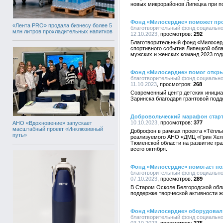
новых микрорайонов Липецка при п
Фонд «Милосердие» поможет пр
«Лента PRO» продала бизнесу более 5
благотворительный фонд социально
млн литров прохладительных напитков
12.10.2023
292
Благотворительный фонд «Милосерд
спортивного события Липецкой обла
мужских и женских команд 2023 год
Фонд «Милосердие» помог откры
благотворительный фонд социально
11.10.2023
268
Современный центр детских инициа
Заринска благодаря грантовой подд
Добровольческий марафон стар
10.10.2023
377
АНО «Вдохновение» запускает
масштабный проект «Инклюзивный
Доброфон в рамках проекта «Тёплы
путь»
реализуемого АНО «ДМЦ «Грин Хелп
Тюменской области на развитие гра
всего октября.
Фонд «Милосердие» помогает по
благотворительный фонд социально
07.10.2023
289
В Старом Осколе Белгородской обл
поддержке творческой активности ж
Фонд «Милосердие» оборудовал
благотворительный фонд социально