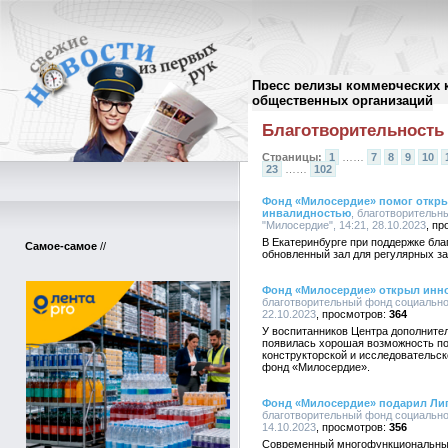
Пресс релизы коммерческих 
Архив пресс-релизов
//
общественных организаций
Благотворительность
Страницы:
1
……
7
8
9
10
23
……
102
Фонд «Милосердие» помог откры
инвалидностью
, благотворитель
"Милосердие", 14:21, 28.10.2023
В Екатеринбурге при поддержке бл
Самое-самое
//
обновленный зал для регулярных з
Фонд «Милосердие» открыл инн
благотворительный фонд социально
22.10.2023
364
У воспитанников Центра дополнител
появилась хорошая возможность п
конструкторской и исследовательск
фонд «Милосердие».
Фонд «Милосердие» подарил Лип
благотворительный фонд социально
14.10.2023
356
Современный многофункциональный 