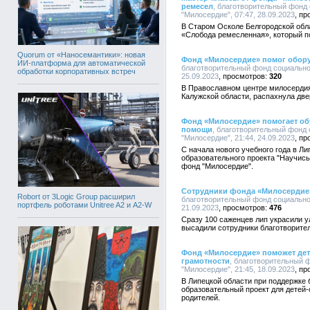
ремесел
, благотворительный фонд
"Милосердие", 07:47, 28.09.2023
В Старом Осколе Белгородской обл
«Слобода ремесленная», который п
Quorum от «Наносемантики»: новая
Фонд «Милосердие» помог обору
ИИ-платформа для автоматической
благотворительный фонд социально
обработки корпоративных встреч
25.09.2023
320
В Православном центре милосердия
Калужской области, распахнула две
Фонд «Милосердие» помогает об
помощи
, благотворительный фонд
"Милосердие", 21:44, 24.09.2023
С начала нового учебного года в Л
образовательного проекта "Научись
фонд "Милосердие".
Сотрудники фонда «Милосердие
Robort от 3Logic Group расширил
благотворительный фонд социально
портфель роботами Unitree A2 и A2-W
21.09.2023
476
Сразу 100 саженцев лип украсили 
высадили сотрудники благотворите
Фонд «Милосердие» поможет де
грамотности
, благотворительный 
"Милосердие", 21:45, 18.09.2023
В Липецкой области при поддержке
образовательный проект для детей-
родителей.