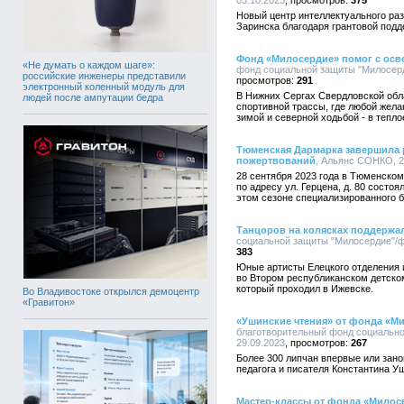
03.10.2023
375
Новый центр интеллектуального раз
Заринска благодаря грантовой подд
Фонд «Милосердие» помог с осв
«Не думать о каждом шаге»:
фонд социальной защиты "Милосерди
российские инженеры представили
291
электронный коленный модуль для
В Нижних Сергах Свердловской обл
людей после ампутации бедра
спортивной трассы, где любой же
зимой и северной ходьбой - в тепло
Тюменская Дармарка завершила 
пожертвований
, Альянс СОНКО, 22
28 сентября 2023 года в Тюменском
по адресу ул. Герцена, д. 80 состо
этом сезоне специализированного 
Танцоров на колясках поддержа
социальной защиты "Милосердие"/фо
383
Юные артисты Елецкого отделения 
во Втором республиканском детском
который проходил в Ижевске.
Во Владивостоке открылся демоцентр
«Гравитон»
«Ушинские чтения» от фонда «М
благотворительный фонд социально
29.09.2023
267
Более 300 липчан впервые или зано
педагога и писателя Константина У
Мастер-классы от фонда «Милос