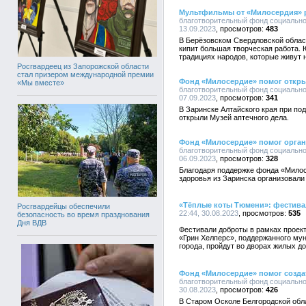
Мультфильмы от «Милосердия» р
благотворительный фонд социально
13.09.2023
483
В Берёзовском Свердловской облас
кипит большая творческая работа
традициях народов, которые живут н
Росгвардеец из Запорожской области
стал призером международной премии
Фонд «Милосердие» помог открыт
«Мы вместе»
благотворительный фонд социально
07.09.2023
341
В Заринске Алтайского края при п
открыли Музей аптечного дела.
Фонд «Милосердие» помог орган
благотворительный фонд социально
06.09.2023
328
Благодаря поддержке фонда «Милос
здоровья из Заринска организовали
«Тёплые коты Тюмени»: фестива
Росгвардейцы обеспечили
22:44, 30.08.2023
535
безопасность во время празднования
Дня ВДВ
Фестивали доброты в рамках проек
«Грин Хелперс», поддержанного м
города, пройдут во дворах жилых д
Фонд «Милосердие» помог создат
благотворительный фонд социально
30.08.2023
426
В Старом Осколе Белгородской обл