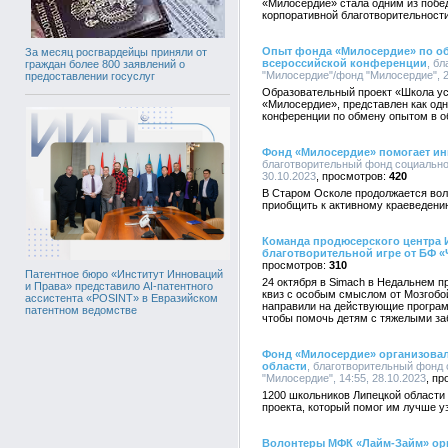
«Милосердие» стала одним из побед
корпоративной благотворительности
Опыт фонда «Милосердие» по об
За месяц росгвардейцы приняли от
всероссийской конференции
, б
граждан более 800 заявлений о
"Милосердие"/фонд "Милосердие", 22
предоставлении госуслуг
Образовательный проект «Школа ус
«Милосердие», представлен как одн
конференции по обмену опытом в о
Фонд «Милосердие» помогает ин
благотворительный фонд социально
30.10.2023
420
В Старом Осколе продолжается вол
приобщить к активному краеведени
Команда продюсерского центра 
благотворительной игре от БФ 
310
Патентное бюро «Институт Инноваций
24 октября в Simach в Недальнем п
и Права» представило AI-патентного
квиз с особым смыслом от Мозгобо
ассистента «POSINT» в Евразийском
направили на действующие програ
патентном ведомстве
чтобы помочь детям с тяжелыми за
Фонд «Милосердие» организовал
области
, благотворительный фонд
"Милосердие", 14:55, 28.10.2023
1200 школьников Липецкой области
проекта, который помог им лучше у
Волонтеры МФК «Лайм-Займ» орг