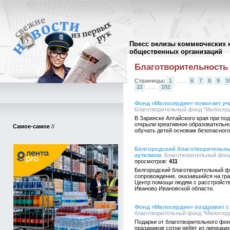
Пресс релизы коммерческих 
Архив пресс-релизов
//
общественных организаций
Благотворительность
Страницы:
1
……
6
7
8
9
1
22
……
102
Фонд «Милосердие» помогает уч
Благотворительный фонд "Милосерди
В Заринске Алтайского края при п
открыли креативное образовательно
Самое-самое
//
обучать детей основам безопасного
Белгородский благотворительны
аутизмом
, Благотворительный фонд
411
Белгородский благотворительный ф
сопровождение, оказавшийся на гра
Центр помощи людям с расстройств
Иваново Ивановской области.
Фонд «Милосердие» поздравит с
благотворительный фонд "Милосерди
Подарки от благотворительного фо
праздников сотни ребят из липецк