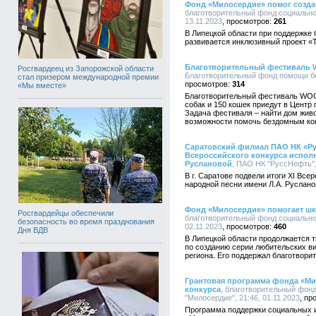
Фонд «Милосердие» помог созда
благотворительный фонд социально
13.11.2023
261
В Липецкой области при поддержке
развивается инклюзивный проект «
Благотворительный фестиваль 
Росгвардеец из Запорожской области
Благотворительный фонд помощи бе
стал призером международной премии
314
«Мы вместе»
Благотворительный фестиваль WOOF
собак и 150 кошек приедут в Центр 
Задача фестиваля – найти дом живо
возможности помочь бездомным ко
Саратовский филиал ПАО НК «Ру
Всероссийского конкурса исполн
Руслановой
, ПАО НК "РуссНефть", 
В г. Саратове подвели итоги XI Все
народной песни имени Л.А. Руслано
Фонд «Милосердие» помогает ш
Росгвардейцы обеспечили
благотворительный фонд социально
безопасность во время празднования
02.11.2023
460
Дня ВДВ
В Липецкой области продолжается 
по созданию серии любительских 
региона. Его поддержал благотвор
Грантовая программа фонда «Ми
конкурса
, благотворительный фон
"Милосердие", 21:46, 01.11.2023
Программа поддержки социальных и