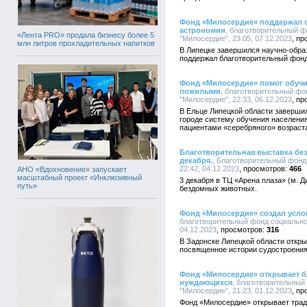
Фонд «Милосердие» поддержал о
астрономии
, благотворительный 
«Лента PRO» продала бизнесу более 5
"Милосердие", 23:05, 07.12.2023
млн литров прохладительных напитков
В Липецке завершился научно-обра
поддержал благотворительный фон
Фонд «Милосердие» помог обучит
пожилыми
, благотворительный ф
"Милосердие", 22:33, 06.12.2023
В Ельце Липецкой области завершил
городе систему обучения населени
пациентами «серебряного» возраст
Благотворительная выставка бе
декабря.
, Благотворительный фон
22:42, 04.12.2023
466
АНО «Вдохновение» запускает
масштабный проект «Инклюзивный
3 декабря в ТЦ «Арена плаза» (м. 
путь»
бездомных животных.
Фонд «Милосердие» создал усло
благотворительный фонд социально
04.12.2023
316
В Задонске Липецкой области откр
посвященное истории судостроения
Фонд «Милосердие» открывает б
нуждающихся
, благотворительны
"Милосердие", 21:23, 01.12.2023
Фонд «Милосердие» открывает тра