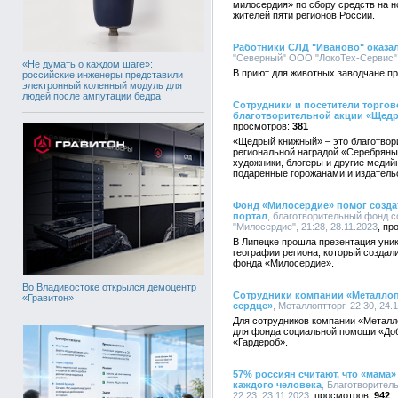
милосердия» по сбору средств на 
жителей пяти регионов России.
Работники СЛД "Иваново" оказа
"Северный" ООО "ЛокоТех-Сервис", 
«Не думать о каждом шаге»:
В приют для животных заводчане пр
российские инженеры представили
электронный коленный модуль для
людей после ампутации бедра
Сотрудники и посетители торгов
благотворительной акции «Щед
381
«Щедрый книжный» – это благотвор
региональной наградой «Серебряный
художники, блогеры и другие меди
подаренные горожанами и издатель
Фонд «Милосердие» помог созда
портал
, благотворительный фонд 
"Милосердие", 21:28, 28.11.2023
В Липецке прошла презентация уник
географии региона, который создал
фонда «Милосердие».
Во Владивостоке открылся демоцентр
Сотрудники компании «Металлоп
«Гравитон»
сердце»
, Металлоптторг, 22:30, 24.
Для сотрудников компании «Металл
для фонда социальной помощи «Доб
«Гардероб».
57% россиян считают, что «мама»
каждого человека
, Благотворител
22:23, 23.11.2023
942