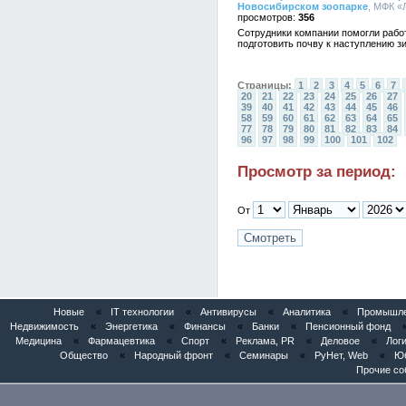
Новосибирском зоопарке
, МФК «
356
Сотрудники компании помогли рабо
подготовить почву к наступлению з
Страницы:
1
2
3
4
5
6
7
20
21
22
23
24
25
26
27
39
40
41
42
43
44
45
46
58
59
60
61
62
63
64
65
77
78
79
80
81
82
83
84
96
97
98
99
100
101
102
Просмотр за период:
От
Новые
«
IT технологии
«
Антивирусы
«
Аналитика
«
Промышлен
Недвижимость
«
Энергетика
«
Финансы
«
Банки
«
Пенсионный фонд
Медицина
«
Фармацевтика
«
Спорт
«
Реклама, PR
«
Деловое
«
Логи
Общество
«
Народный фронт
«
Семинары
«
РуНет, Web
«
Юб
Прочие со