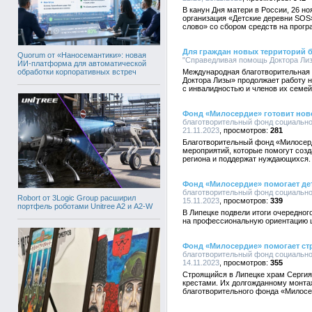
В канун Дня матери в России, 26 н
организация «Детские деревни SOS
слово» со сбором средств на про
Для граждан новых территорий 
Quorum от «Наносемантики»: новая
"Справедливая помощь Доктора Лизы
ИИ-платформа для автоматической
обработки корпоративных встреч
Международная благотворительная
Доктора Лизы» продолжает работу
с инвалидностью и членов их семей: 
Фонд «Милосердие» готовит нов
благотворительный фонд социально
21.11.2023
281
Благотворительный фонд «Милосерд
мероприятий, которые помогут созд
региона и поддержат нуждающихся.
Фонд «Милосердие» помогает д
благотворительный фонд социально
Robort от 3Logic Group расширил
15.11.2023
339
портфель роботами Unitree A2 и A2-W
В Липецке подвели итоги очередного
на профессиональную ориентацию 
Фонд «Милосердие» помогает стр
благотворительный фонд социально
14.11.2023
355
Строящийся в Липецке храм Сергия
крестами. Их долгожданному монтаж
благотворительного фонда «Милосе