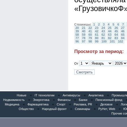
«ГрузовичкоФ»
Страницы:
1
2
3
4
5
6
7
20
21
22
23
24
25
26
27
39
40
41
42
43
44
45
46
58
59
60
61
62
63
64
65
77
78
79
80
81
82
83
84
96
97
98
99
100
101
102
Просмотр за период:
От
Новые
«
IT технологии
«
Антивирусы
«
Аналитика
«
Промышлен
Недвижимость
«
Энергетика
«
Финансы
«
Банки
«
Пенсионный фонд
Медицина
«
Фармацевтика
«
Спорт
«
Реклама, PR
«
Деловое
«
Логи
Общество
«
Народный фронт
«
Семинары
«
РуНет, Web
«
Юб
Прочие со