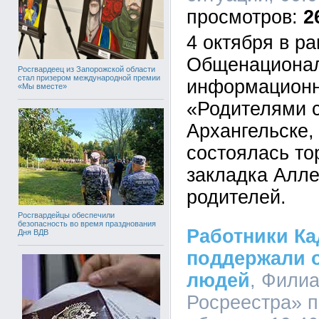
2
4 октября в р
Общенациона
Росгвардеец из Запорожской области
стал призером международной премии
информационн
«Мы вместе»
«Родителями с
Архангельске,
состоялась то
закладка Алле
родителей.
Росгвардейцы обеспечили
безопасность во время празднования
Работники Ка
Дня ВДВ
поддержали 
людей
, Фили
Росреестра» п