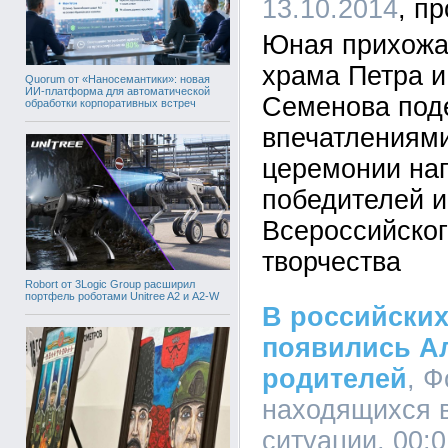
13.10.2014
Юная прихожа
храма Петра 
Quorum от «Наносемантики»: новая
ИИ-платформа для автоматической
Семенова под
обработки корпоративных встреч
впечатлениями
церемонии на
победителей и
Всероссийског
творчества
Robort от 3Logic Group расширил
портфель роботами Unitree A2 и A2-W
В российских
появились А
родителей
, 
находящихся в
ситуации, 00:0