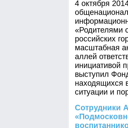
4 октября 201
общенационал
информационн
«Родителями с
российских го
масштабная ак
аллей ответст
инициативой п
выступил Фонд
находящихся в
ситуации и по
Сотрудники 
«Подмосковно
воспитанник