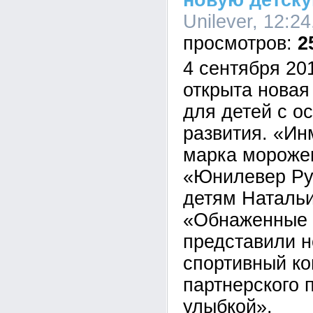
новую детск
Unilever, 12:2
2
4 сентября 20
открыта новая
для детей с о
развития. «Ин
марка мороже
«Юнилевер Ру
детям Наталь
«Обнаженные 
представили н
спортивный ко
партнерского 
улыбкой».