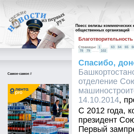
Пресс релизы коммерческих 
Архив пресс-релизов
//
общественных организаций
Благотворительность
Страницы:
1
……
63
64
65
6
78
79
……
102
Спасибо, дон
Башкортостан
Самое-самое
//
отделение Со
машиностроите
14.10.2014
С 2012 года, 
президент Со
Первый зампр