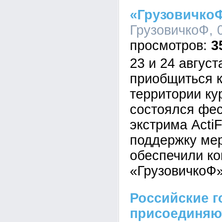
«ГрузовичкоФ
ГрузовичкоФ, 0
3
23 и 24 авгус
приобщиться к
территории ку
состоялся фес
экстрима Acti
поддержку ме
обеспечили к
«ГрузовичкоФ»
Российские г
присоединяю