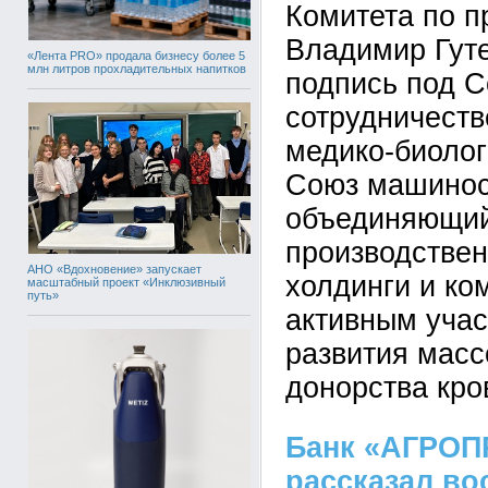
Комитета по 
Владимир Гут
«Лента PRO» продала бизнесу более 5
млн литров прохладительных напитков
подпись под 
сотрудничест
медико-биолог
Союз машинос
объединяющий
производствен
АНО «Вдохновение» запускает
холдинги и ко
масштабный проект «Инклюзивный
путь»
активным уча
развития масс
донорства кро
Банк «АГРО
рассказал во