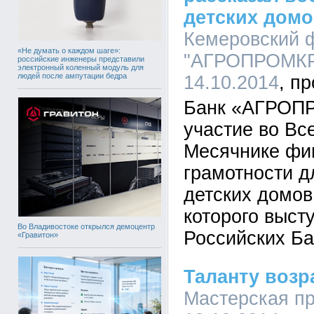
детских домо
Кемеровский 
«Не думать о каждом шаге»:
"АГРОПРОМКРЕ
российские инженеры представили
электронный коленный модуль для
людей после ампутации бедра
14.10.2014
Банк «АГРОП
участие во Вс
Месячнике фи
грамотности д
детских домов
которого выст
Во Владивостоке открылся демоцентр
Российских Ба
«Гравитон»
Таланту возр
Мастерская пр