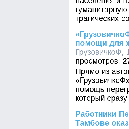
населения и п
гуманитарную
трагических с
«ГрузовичкоФ
помощи для ж
ГрузовичкоФ, 1
2
Прямо из авт
«ГрузовичкоФ
помощь перегр
который сразу
Работники Пе
Тамбове ока