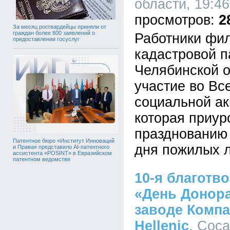
области, 19:46
2
За месяц росгвардейцы приняли от
граждан более 800 заявлений о
Работники фи
предоставлении госуслуг
кадастровой п
Челябинской 
участие во Вс
социальной ак
которая приур
празднованию
Патентное бюро «Институт Инноваций
дня пожилых 
и Права» представило AI-патентного
ассистента «POSINT» в Евразийском
патентном ведомстве
10-я благотв
«День Донора
заводе Компа
Hellenic
, Coca