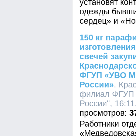
установят кон
одежды бывши
сердец» и «Н
150 кг параф
изготовлени
свечей закуп
Краснодарск
ФГУП «УВО М
России»
, Кра
филиал ФГУП 
России", 16:11
3
Работники отд
«Медведовска