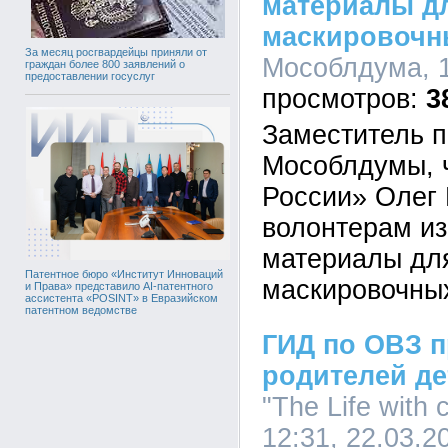
материалы дл
маскировочн
За месяц росгвардейцы приняли от
Мособлдума, 1
граждан более 800 заявлений о
предоставлении госуслуг
3
Заместитель 
Мособлдумы, 
России» Олег
волонтерам и
материалы для
Патентное бюро «Институт Инноваций
маскировочных
и Права» представило AI-патентного
ассистента «POSINT» в Евразийском
патентном ведомстве
ГИД по ОВЗ п
родителей де
"The Life with 
12:31, 22.03.2