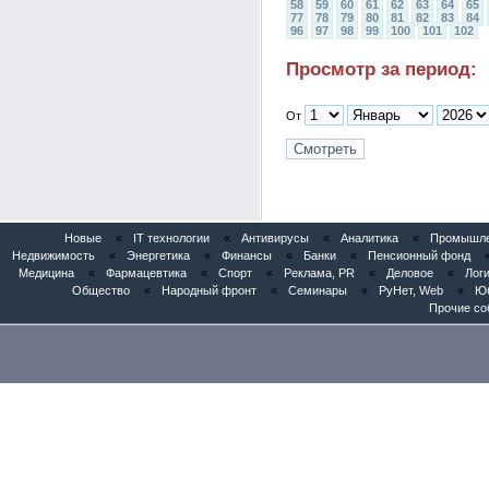
58
59
60
61
62
63
64
65
77
78
79
80
81
82
83
84
96
97
98
99
100
101
102
Просмотр за период:
От
Новые
«
IT технологии
«
Антивирусы
«
Аналитика
«
Промышлен
Недвижимость
«
Энергетика
«
Финансы
«
Банки
«
Пенсионный фонд
Медицина
«
Фармацевтика
«
Спорт
«
Реклама, PR
«
Деловое
«
Логи
Общество
«
Народный фронт
«
Семинары
«
РуНет, Web
«
Юб
Прочие со