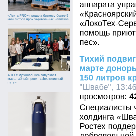
аппарата упр
«Красноярски
«Лента PRO» продала бизнесу более 5
млн литров прохладительных напитков
«ЛокоТех-Сер
помощь приют
пес».
Тихий подвиг
марте донор
АНО «Вдохновение» запускает
150 литров к
масштабный проект «Инклюзивный
путь»
"Швабе", 13:46
4
Специалисты 
холдинга «Шв
Ростех поддер
добровольной 