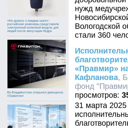
нужд медучре
Новосибирской
«Не думать о каждом шаге»:
Вологодской о
российские инженеры представили
электронный коленный модуль для
людей после ампутации бедра
стали 360 чел
Исполнитель
благотворит
«Правмир» на
Кафланова
, 
фонд "Правмир
Во Владивостоке открылся демоцентр
3
«Гравитон»
31 марта 2025
исполнительн
благотворител