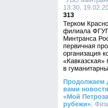
"УВО Минтранс
13:30, 19.02.2
313
Терком Красно
филиала ФГУ
Минтранса Ро
первичная пр
организация 
«Кавказская» 
в гуманитарны
Продолжаем 
вами новостя
«Мой Петроза
рубежи»
, Физ