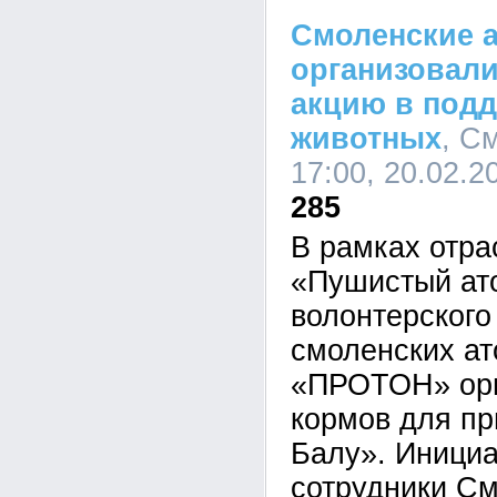
Смоленские 
организовал
акцию в под
животных
, С
17:00, 20.02.2
285
В рамках отра
«Пушистый ат
волонтерского
смоленских а
«ПРОТОН» орг
кормов для п
Балу». Иници
сотрудники С