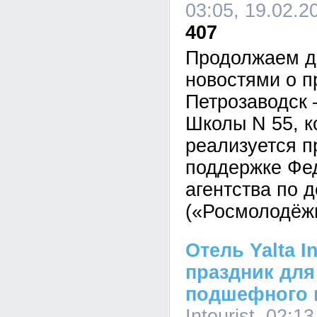
03:05, 19.02.2
407
Продолжаем д
новостями о п
Петрозаводск 
Школы N 55, к
реализуется п
поддержке Фе
агентства по 
(«Росмолодёжь
Отель Yalta I
праздник для
подшефного 
Intourist, 02:1