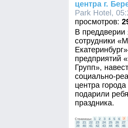
центра г. Бер
Park Hotel, 05
2
В преддверии 
сотрудники «М
Екатеринбург»
предприятий 
Групп», навес
социально-ре
центра города
подарили ребя
праздника.
Страницы:
1
2
3
4
5
6
7
20
21
22
23
24
25
26
27
39
40
41
42
43
44
45
46