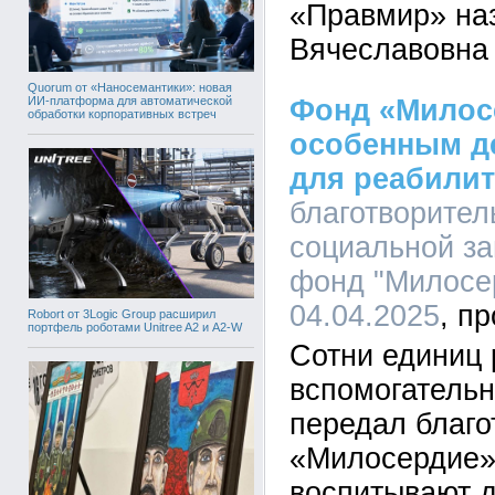
«Правмир» на
Вячеславовна
Quorum от «Наносемантики»: новая
ИИ-платформа для автоматической
Фонд «Милос
обработки корпоративных встреч
особенным д
для реабили
благотворите
социальной з
фонд "Милосер
04.04.2025
Robort от 3Logic Group расширил
портфель роботами Unitree A2 и A2-W
Сотни единиц 
вспомогательн
передал благ
«Милосердие»
воспитывают д