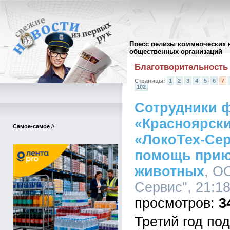
Пресс релизы коммерческих 
Архив пресс-релизов
//
общественных организаций
Благотворительность
Страницы:
1
2
3
4
5
6
7
102
Сотрудники 
«Красноярск
Самое-самое
//
«ЛокоТех-Сер
помощь прию
животных
, О
Сервис", 21:18
3
Третий год по