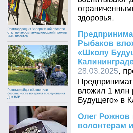
ограниченным
здоровья.
Росгвардеец из Запорожской области
Предпринима
стал призером международной премии
«Мы вместе»
Рыбаков влож
«Школу Буду
Калининград
28.03.2025
Предпринимат
вложил 1 млн 
Росгвардейцы обеспечили
безопасность во время празднования
Дня ВДВ
Будущего» в 
Олег Рожнов
волонтерам 