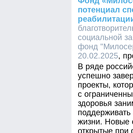
Фонд «Милос
потенциал сп
реабилитаци
благотворите
социальной з
фонд "Милосер
20.02.2025
В ряде россий
успешно заве
проекты, кото
с ограниченн
здоровья зани
поддерживать 
жизни. Новые 
открытые при