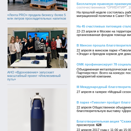
Бесплатную правовую приемную 
соотечественников "ОРИЕНТИР", 10:
На прошлой неделе состоялась ра
«Лента PRO» продала бизнесу более 5
миграционной политики в Санкт-Пет
млн литров прохладительных напитков
На 45 счастливых питомцев стал
22-23 апреля в Москве на территор
организованная фондом помощи жи
В Минске прошла благотворител
22 апреля в минском парке «Тивол
«Эгида» и брендом кормов для до
ОМК профинансирует 78 социаль
Объединенная металлургическая ко
АНО «Вдохновение» запускает
Партнерство». Всего на конкурс по
масштабный проект «Инклюзивный
предприятий компании.
путь»
III Международный благотворит
27 апреля в галерее «Модный сезон
В парке «Тиволи» пройдет благ
22 апреля Общественное объедине
благотворительную выставку «Доро
Благотворительная акция "Скажи
628
22 апреля 2017 года с 11-00 до 15-