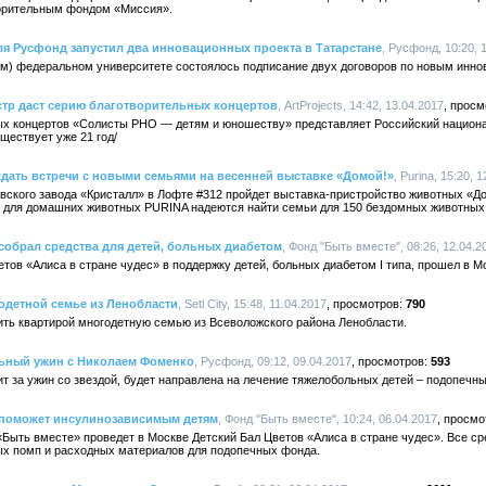
ворительным фондом «Миссия».
ля Русфонд запустил два инновационных проекта в Татарстане
, Русфонд, 10:20, 
ом) федеральном университете состоялось подписание двух договоров по новым инн
тр даст серию благотворительных концертов
, ArtProjects, 14:42, 13.04.2017
х концертов «Солисты РНО — детям и юношеству» представляет Российский национа
ществует уже 21 год/
дать встречи с новыми семьями на весенней выставке «Домой!»
, Purina, 15:20, 
ковского завода «Кристалл» в Лофте #312 пройдет выставка-пристройство животных «
 для домашних животных PURINA надеются найти семьи для 150 бездомных животных 
обрал средства для детей, больных диабетом
, Фонд "Быть вместе", 08:26, 12.04.2
тов «Алиса в стране чудес» в поддержку детей, больных диабетом I типа, прошел в Мо
годетной семье из Ленобласти
, Setl City, 15:48, 11.04.2017
790
чить квартирой многодетную семью из Всеволожского района Ленобласти.
ьный ужин с Николаем Фоменко
, Русфонд, 09:12, 09.04.2017
593
т за ужин со звездой, будет направлена на лечение тяжелобольных детей – подопечн
 поможет инсулинозависимым детям
, Фонд "Быть вместе", 10:24, 06.04.2017
Быть вместе» проведет в Москве Детский Бал Цветов «Алиса в стране чудес». Все ср
ых помп и расходных материалов для подопечных фонда.