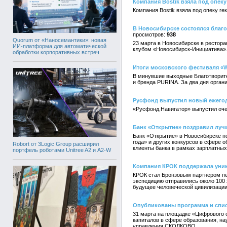
Компания Bostik взяла под опек
Компания Bostik взяла под опеку г
В Новосибирске состоялся бла
938
Quorum от «Наносемантики»: новая
23 марта в Новосибирске в рестор
ИИ-платформа для автоматической
клубом «Новосибирск-Инициатива»
обработки корпоративных встреч
Итоги московского фестиваля «
В минувшие выходные Благотворит
и бренда PURINA. За два дня органи
Русфонд выпустил новый ежего
«Русфонд.Навигатор» выпустил оче
Банк «Открытие» поздравил луч
Банк «Открытие» в Новосибирске п
года» и других конкурсов в сфере 
Robort от 3Logic Group расширил
клиенты банка в рамках зарплатных
портфель роботами Unitree A2 и A2-W
Компания КРОК поддержала уник
КРОК стал Бронзовым партнером пер
экспедицию отправились около 100 
будущее человеческой цивилизации
Опубликованы программа и спис
31 марта на площадке «Цифрового 
капиталов в сфере образования, на
управления СКОЛКОВО.