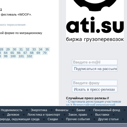
11
ый фестиваль «WOOF».
ного переселения
ной форме по миграционному
28
29
30
31
32
33
34
35
3
64
65
66
67
68
69
70
8
99
100
101
102
Случайные пресс-релизы //
•
Стартовала регистрация участников
на X Всероссийский юридический
форум
Недвижимость
«
Энергетика
«
Финансы
«
Банки
«
Пенсионный фонд
«
•
Анализ рынка ЛКМ для разметки дорог
«
Деловое
«
Логистика и транспорт
«
Закон, право
«
Выставки
«
в России
•
Анализ рынка красок
рирода, окружающая среда
«
Скидки
«
Прочие события
«
Другие статьи
«
полиграфических для глубокой печати
в России