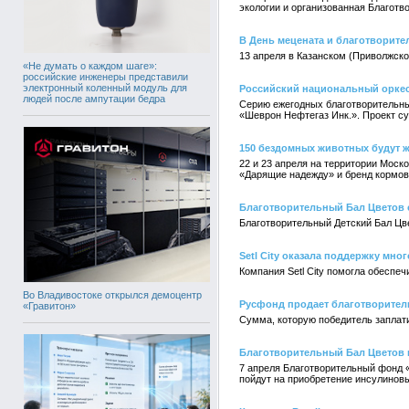
экологии и организованная Благот
В День мецената и благотворите
13 апреля в Казанском (Приволжск
«Не думать о каждом шаге»:
российские инженеры представили
электронный коленный модуль для
Российский национальный оркес
людей после ампутации бедра
Серию ежегодных благотворительны
«Шеврон Нефтегаз Инк.». Проект су
150 бездомных животных будут ж
22 и 23 апреля на территории Мос
«Дарящие надежду» и бренд кормов
Благотворительный Бал Цветов с
Благотворительный Детский Бал Цве
Setl City оказала поддержку мно
Компания Setl City помогла обеспе
Во Владивостоке открылся демоцентр
Русфонд продает благотворител
«Гравитон»
Сумма, которую победитель заплати
Благотворительный Бал Цветов
7 апреля Благотворительный фонд «
пойдут на приобретение инсулинов