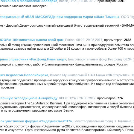
у гекконов в Московском Зоопарке
, Bostik, 08:21, 06.04.2017
2691
екконов в Московском Зоопарке
готворительный «БАЛ-МАСКАРАД» при поддержке марки «Шато Тамань»
, ООО "Ку
ане «Царский Двор» состоялся пятый ежегодный благотворительный весенний «БАЛ-М
.
WOOF»: 109 животных нашли свой дом
, Purina, 08:22, 29.03.2017
2638
ельный фонд «Ника» провёл большой фестиваль «WOOF» при поддержке Комитета об
заторам удалось найти дом для 28 собак и 81 кошки, а также собрать более 700 кг ко
дный справочник «Русфонд.Навигатор»
, Благотворительный фонд Русфонд, 08:34, 
редной справочник о работе благотворительных фандрайзинговых фондов России.
ших педагогов Новосибирска
, Филиал Муниципальный ПАО Банка «ФК Открытие», 11:
о традиции поддержал проведение городских конкурсов профессионального мастерства
образования, организованных мэрией города Новосибирска. Из года в год победителями
 проектов.
альную экспедицию в Антарктиду
, КРОК, 12:43, 26.03.2017
774
вой в истории The 1st Antarctic Biennale. При поддержке компании на самый экологи
художников, архитекторов, исследователей, философов, визионеров и людей бизнеса 
 и пути сохранения природных ресурсов Земли.
ок участников форума «Эндаументы-2017»
, Благотворительный фонд В.Потанина, 1
октября» состоится форум «Эндаумен-ты-2017», посвященный проблемам создания и
уки и искусства. Организаторами фо-рума являются Благотворительный фонд В. Пота