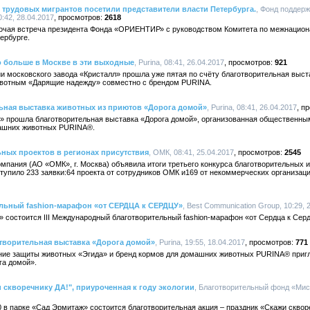
трудовых мигрантов посетили представители власти Петербурга.
, Фонд поддер
42, 28.04.2017
2618
бочая встреча президента Фонда «ОРИЕНТИР» с руководством Комитета по межнацио
ербурге.
о больше в Москве в эти выходные
, Purina, 08:41, 26.04.2017
921
ии московского завода «Кристалл» прошла уже пятая по счёту благотворительная выс
вотным «Дарящие надежду» совместно с брендом PURINA.
ьная выставка животных из приютов «Дорога домой»
, Purina, 08:41, 26.04.2017
и» прошла благотворительная выставка «Дорога домой», организованная общественн
машних животных PURINA®.
ных проектов в регионах присутствия
, ОМК, 08:41, 25.04.2017
2545
мпания (АО «ОМК», г. Москва) объявила итоги третьего конкурса благотворительных 
ступило 233 заявки:64 проекта от сотрудников ОМК и169 от некоммерческих организаци
ельный fashion-марафон «от СЕРДЦА к СЕРДЦУ»
, Best Communication Group, 10:29, 
» состоится III Международный благотворительный fashion-марафон «от Сердца к Серд
отворительная выставка «Дорога домой»
, Purina, 19:55, 18.04.2017
771
ние защиты животных «Эгида» и бренд кормов для домашних животных PURINA® при
га домой».
 скворечнику ДА!", приуроченная к году экологии
, Благотворительный фонд «Мисс
00 в парке «Сад Эрмитаж» состоится благотворительная акция – праздник «Скажи сквор