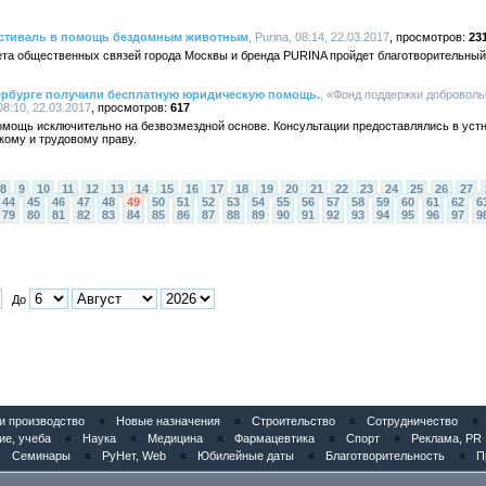
стиваль в помощь бездомным животным
, Purina, 08:14, 22.03.2017
23
тета общественных связей города Москвы и бренда PURINA пройдет благотворительн
ербурге получили бесплатную юридическую помощь.
, «Фонд поддержки доброволь
:10, 22.03.2017
617
мощь исключительно на безвозмездной основе. Консультации предоставлялись в уст
скому и трудовому праву.
8
9
10
11
12
13
14
15
16
17
18
19
20
21
22
23
24
25
26
27
44
45
46
47
48
49
50
51
52
53
54
55
56
57
58
59
60
61
62
6
79
80
81
82
83
84
85
86
87
88
89
90
91
92
93
94
95
96
97
9
До
 производство
«
Новые назначения
«
Строительство
«
Сотрудничество
«
ие, учеба
«
Наука
«
Медицина
«
Фармацевтика
«
Спорт
«
Реклама, PR
«
Семинары
«
РуНет, Web
«
Юбилейные даты
«
Благотворительность
«
П