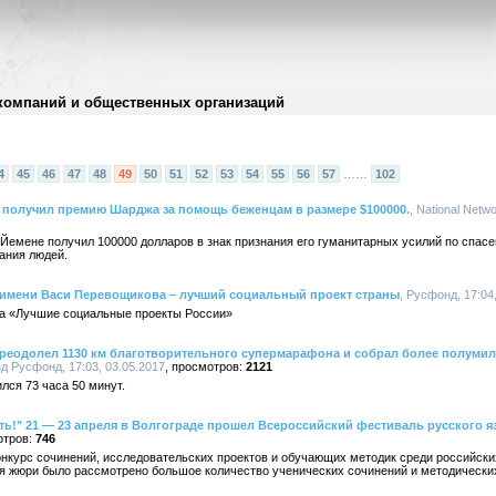
компаний и общественных организаций
4
45
46
47
48
49
50
51
52
53
54
55
56
57
……
102
 получил премию Шарджа за помощь беженцам в размере $100000.
, National Netw
 Йемене получил 100000 долларов в знак признания его гуманитарных усилий по спас
ания людей.
а имени Васи Перевощикова – лучший социальный проект страны
, Русфонд, 17:04
са «Лучшие социальные проекты России»
еодолел 1130 км благотворительного супермарафона и собрал более полуми
д Русфонд, 17:03, 03.05.2017
2121
лся 73 часа 50 минут.
ь!" 21 — 23 апреля в Волгограде прошел Всероссийский фестиваль русского я
746
онкурс сочинений, исследовательских проектов и обучающих методик среди российски
ия жюри было рассмотрено большое количество ученических сочинений и методических