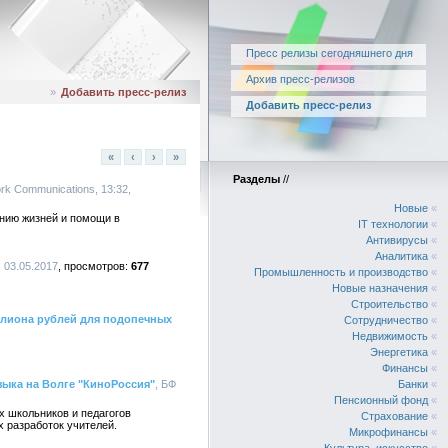
Пресс релизы сегодняшнего дня
Архив пресс-релизов
»
Добавить пресс-релиз
Добавить пресс-релиз
«
‹
›
»
Разделы
//
ork Communications, 13:32,
Новые
«
ению жизней и помощи в
IT технологии
«
Антивирусы
«
Аналитика
«
, 03.05.2017
677
Промышленность и производство
«
Новые назначения
«
Строительство
«
ллиона рублей для подопечных
Сотрудничество
«
Недвижимость
«
Энергетика
«
Финансы
«
зыка на Волге "КиноРоссия"
, БФ
Банки
«
Пенсионный фонд
«
х школьников и педагогов
Страхование
«
 разработок учителей.
Микрофинансы
«