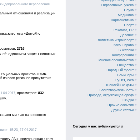
Культура, искусство
«
жки добровольного переселения
Образование, учеба
«
Наука
«
нальным отношениям и реализации
Медицина
«
Фармацевтика
«
Спорт
«
Реклама, PR
«
тавка животных «Домой!»,
Деловое
«
Логистика и транспорт
«
Закон, право
«
2716
Выставки
«
ым объединением защиты животных
Конференции
«
Мнения специалистов
«
Общество
«
Народный фронт
«
и социальных проектов «ОМК-
Семинары
«
й из всех регионов присутствия
РуНет, Web
«
Юбилейные даты
«
Благотворительность
«
21.04.2017
832
Природа, окружающая среда
«
цу».
Скидки
«
Прочие события
«
Другие статьи
«
глашают минчан на весеннюю
Сегодня у нас публикуются
//
ия», 15:23, 17.04.2017
ечнику ДА!», приуроченная к году