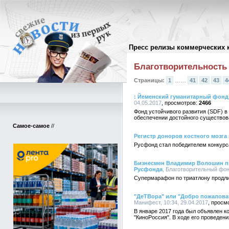
Пресс релизы коммерческих 
Архив пресс-релизов
//
Благотворительность
Страницы:
1
……
41
42
43
4
: Йеменский гуманитарный фонд
04.05.2017
2466
Фонд устойчивого развития (SDF) в
обеспечении достойного существов
Самое-самое
//
Регистр доноров костного мозг
Русфонд стал победителем конкур
Бизнесмен Владимир Волошин пр
Русфонда
, Благотворительный фон
Супермарафон по триатлону продли
"ДеТВора" или "Добро пожаловат
Манифест, 10:34, 29.04.2017
В январе 2017 года был объявлен к
"КиноРоссия". В ходе его проведен