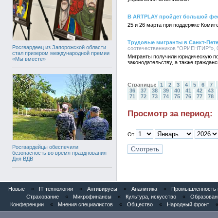
В ARTPLAY пройдет большой фе
25 и 26 марта при поддержке Коми
Трудовые мигранты в Санкт-Пет
Росгвардеец из Запорожской области
соотечественников "ОРИЕНТИР"», 08
стал призером международной премии
Мигранты получили юридическую по
«Мы вместе»
законодательству, а также граждан
Страницы:
1
2
3
4
5
6
7
36
37
38
39
40
41
42
43
71
72
73
74
75
76
77
78
Просмотр за период:
От
Росгвардейцы обеспечили
безопасность во время празднования
Дня ВДВ
Новые
«
IT технологии
«
Антивирусы
«
Аналитика
«
Промышленность и
Страхование
«
Микрофинансы
«
Культура, искусство
«
Образован
Конференции
«
Мнения специалистов
«
Общество
«
Народный фронт