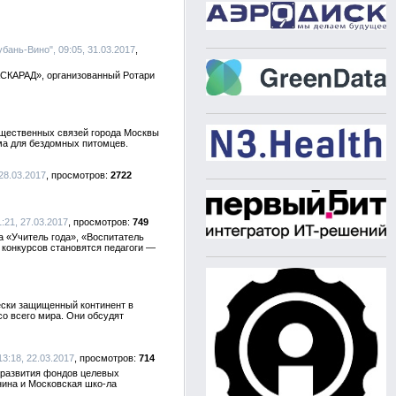
бань-Вино", 09:05, 31.03.2017
АСКАРАД», организованный Ротари
щественных связей города Москвы
рма для бездомных питомцев.
28.03.2017
2722
21, 27.03.2017
749
 «Учитель года», «Воспитатель
 конкурсов становятся педагоги —
чески защищенный континент в
со всего мира. Они обсудят
3:18, 22.03.2017
714
 развития фондов целевых
нина и Московская шко-ла