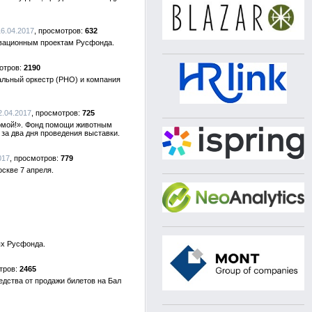
16.04.2017
632
овационным проектам Русфонда.
2190
льный оркестр (РНО) и компания
12.04.2017
725
Домой!». Фонд помощи животным
за два дня проведения выставки.
017
779
скве 7 апреля.
ых Русфонда.
2465
едства от продажи билетов на Бал