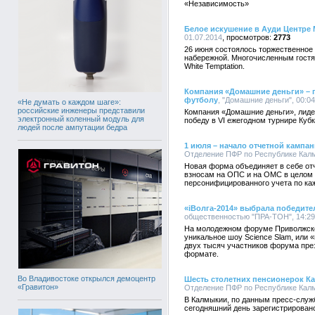
«Независимость»
Белое искушение в Ауди Центре
01.07.2014
2773
26 июня состоялось торжественное
набережной. Многочисленным гост
White Temptation.
Компания «Домашние деньги» – п
футболу
, "Домашние деньги", 00:04
«Не думать о каждом шаге»:
российские инженеры представили
Компания «Домашние деньги», лиде
электронный коленный модуль для
победу в VI ежегодном турнире Куб
людей после ампутации бедра
1 июля – начало отчетной кампа
Отделение ПФР по Республике Калмы
Новая форма объединяет в себе от
взносам на ОПС и на ОМС в целом 
персонифицированного учета по ка
«iВолга-2014» выбрала победите
общественностью "ПРА-ТОН", 14:29,
На молодежном форуме Приволжског
уникальное шоу Science Slam, или 
двух тысяч участников форума пре
формате.
Во Владивостоке открылся демоцентр
Шесть столетних пенсионерок Ка
«Гравитон»
Отделение ПФР по Республике Калмы
В Калмыкии, по данным пресс-служ
сегодняшний день зарегистрировано 