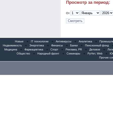
Просмотр за период:
От
Новые
«
IT технологии
«
Антивирусы
«
Аналитика
«
Промышлен
Недвижимость
«
Энергетика
«
Финансы
«
Банки
«
Пенсионный фонд
Медицина
«
Фармацевтика
«
Спорт
«
Реклама, PR
«
Деловое
«
Логи
Общество
«
Народный фронт
«
Семинары
«
РуНет, Web
«
Юб
Прочие со