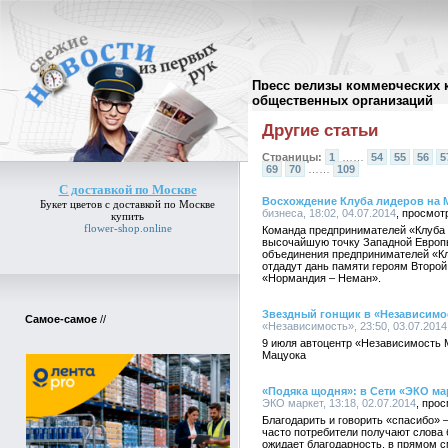
Пресс релизы коммерческих 
Архив пресс-релизов
//
общественных организаций
Другие статьи
Страницы:
1
……
54
55
56
5
69
70
……
109
С доставкой по Москве
Восхождение Клуба лидеров на
Букет цветов
с доставкой по Москве
бизнеса, 18:02, 04.07.2014
купить
flower-shop.online
Команда предпринимателей «Клуба 
высочайшую точку Западной Европы
объединения предпринимателей «Кл
отдадут дань памяти героям Второй
«Нормандия – Неман».
Звездный гонщик в «Независимос
Самое-самое
//
«Независимость», 23:50, 03.07.2014
9 июля автоцентр «Независимость M
Мацуока
«Подяка щодня»: в Сети «ЭКО ма
ЭКО маркет, 13:18, 02.07.2014
Благодарить и говорить «спасибо» 
часто потребители получают слова
ожидает благодарность, в прямом с