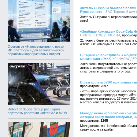
Житель Сызрани выиграл полмил
Русское лото!
, ЗАО Торговый дом С
Житель Сызрани выиграл полмиллио
лото!
«Зелёные Команды» Coca-Cola He
Hellenic, 01:26, 25.06.2014
21 июня у берегов реки Клязьма, в 
«Зеленые команды» Coca-Cola Helle
Quorum от «Наносемантики»: новая
ИИ-платформа для автоматической
обработки корпоративных встреч
В Саранске приступили к монта
мониторинга ЖКХ
, КГ "ИНСАЙДЕРС
Закончены подготовительные работы
автоматизированной системы монит
стартовал в феврале этого года.
В разгар лета JYSK приглашает н
2597
Лето – пора ярких красок, морского
преображения природы могут найти
настроение интерьеру. 27 июня 201
мастер-классы по декору в магазин
Robort от 3Logic Group расширил
портфель роботами Unitree A2 и A2-W
Молодожены из Челябинской обл
лотереи сразу после свадьбы!
, 
1265
Молодожены из Челябинской област
сразу после свадьбы!