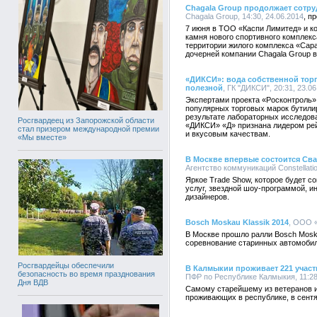
Chagala Group продолжает сотруд
Chagala Group, 14:30, 24.06.2014
7 июня в ТОО «Каспи Лимитед» и ко
камня нового спортивного комплекса
территории жилого комплекса «Са
дочерней компании Chagala Group в
«ДИКСИ»: вода собственной торг
полезной
, ГК "ДИКСИ", 20:31, 23.0
Экспертами проекта «Росконтроль» 
популярных торговых марок бутили
результате лабораторных исследова
Росгвардеец из Запорожской области
«ДИКСИ» «Д» признана лидером рейт
стал призером международной премии
и вкусовым качествам.
«Мы вместе»
В Москве впервые состоится Свад
Агентство коммуникаций Constellatio
Яркое Trade Show, которое будет с
услуг, звездной шоу-программой, 
дизайнеров.
Bosch Moskau Klassik 2014
, ООО «
В Москве прошло ралли Bosch Mosk
соревнование старинных автомобил
Росгвардейцы обеспечили
В Калмыкии проживает 221 учас
безопасность во время празднования
ПФР по Республике Калмыкия, 11:28
Дня ВДВ
Самому старейшему из ветеранов и
проживающих в республике, в сентя