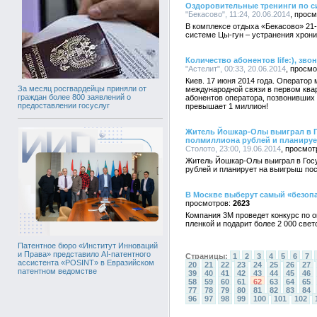
Оздоровительные тренинги по си
"Бекасово", 11:24, 20.06.2014
В комплексе отдыха «Бекасово» 21-
системе Цы-гун – устранения хрони
Количество абонентов life:), зво
"Астелит", 00:33, 20.06.2014
Киев. 17 июня 2014 года. Оператор 
За месяц росгвардейцы приняли от
международной связи в первом квар
граждан более 800 заявлений о
абонентов оператора, позвонивших 
предоставлении госуслуг
превышает 1 миллион!
Житель Йошкар-Олы выиграл в 
полмиллиона рублей и планируе
Столото, 23:00, 19.06.2014
Житель Йошкар-Олы выиграл в Гос
рублей и планирует на выигрыш пос
В Москве выберут самый «безоп
2623
Компания 3М проведет конкурс по 
пленкой и подарит более 2 000 св
Патентное бюро «Институт Инноваций
и Права» представило AI-патентного
Страницы:
1
2
3
4
5
6
7
ассистента «POSINT» в Евразийском
20
21
22
23
24
25
26
27
патентном ведомстве
39
40
41
42
43
44
45
46
58
59
60
61
62
63
64
65
77
78
79
80
81
82
83
84
96
97
98
99
100
101
102