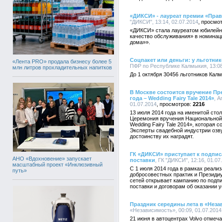
«ДИКСИ» - лауреат премии «Прав
"ДИКСИ", 13:14, 02.07.2014
«ДИКСИ» стала лауреатом юбилейн
качество обслуживания» в номинаци
дома»».
Соцпакет или деньги: у льготни
«Лента PRO» продала бизнесу более 5
ПФР по Республике Калмыкия, 13:08
млн литров прохладительных напитков
До 1 октября 30456 льготников Кал
В Москве состоится вручение Пр
года – Wedding Fairy Tale 2014»
, А
01.07.2014
2216
13 июля 2014 года на именитой сто
Церемония вручения Национальной 
Wedding Fairy Tale 2014», которая
Эксперты свадебной индустрии озву
достоинству их наградят.
ГК «ДИКСИ» приступает к подпи
АНО «Вдохновение» запускает
поставки
, ГК "ДИКСИ", 12:16, 01.07
масштабный проект «Инклюзивный
С 1 июля 2014 года в рамках реал
путь»
добросовестных практик и Президи
сетей открывает кампанию по подп
поставки и договорам об оказании 
Праздник середины лета в «Неза
«Независимость», 00:09, 01.07.2014
21 июня в автоцентрах Volvo отмеч