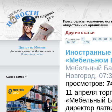
Пресс релизы коммерческих 
Архив пресс-релизов
//
общественных организаций
Другие статьи
Страницы:
1
……
79
80
81
8
94
95
……
109
Цветов по Москве
Иностранные 
Доставка
цветов по Москве
заказать
flower-shop.online
«Мебельном 
Мебельный Ба
Новгород, 07:3
Самое-самое
//
7
11 апреля тор
«Мебельный Б
директор латв