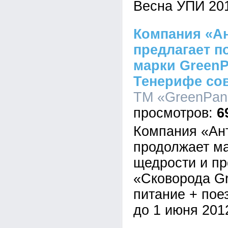
Весна УПИ 20
Компания «Ан
предлагает п
марки GreenP
Тенерифе со
ТМ «GreenPan»
6
Компания «Ан
продолжает м
щедрости и пр
«Сковорода G
питание + пое
до 1 июня 2012