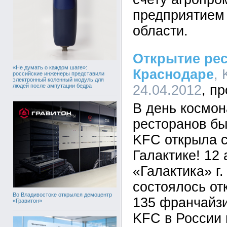
предприятием
области.
Открытие рес
«Не думать о каждом шаге»:
Краснодаре
, 
российские инженеры представили
электронный коленный модуль для
людей после ампутации бедра
24.04.2012
В день космон
ресторанов бы
KFC открыла с
Галактике! 12
«Галактика» г
состоялось от
Во Владивостоке открылся демоцентр
135 франчайзи
«Гравитон»
KFC в России 