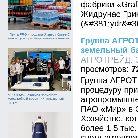
фабрики «Graf
Жидрунас Гри
(&#381;ydr&#36
«Лента PRO» продала бизнесу более 5
Группа АГРО
млн литров прохладительных напитков
земельный б
АГРОТРЕЙД, 07
7
Группа АГРОТ
процедуру пр
АНО «Вдохновение» запускает
агропромышле
масштабный проект «Инклюзивный
путь»
ПАО «Мир» в 
Хозяйство, ко
более 1,5 тыс.
счету агропр