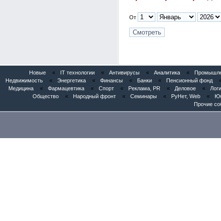
От
Новые
«
IT технологии
«
Антивирусы
«
Аналитика
«
Промышлен
Недвижимость
«
Энергетика
«
Финансы
«
Банки
«
Пенсионный фонд
Медицина
«
Фармацевтика
«
Спорт
«
Реклама, PR
«
Деловое
«
Логи
Общество
«
Народный фронт
«
Семинары
«
РуНет, Web
«
Юб
Прочие со