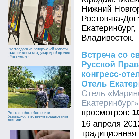
Нижний Новгор
Ростов-на-Дон
Екатеринбург,
Владивосток.
Росгвардеец из Запорожской области
Встреча со 
стал призером международной премии
«Мы вместе»
Русской Пра
конгресс-оте
Отель Екатер
Отель «Марин
Екатеринбург»,
1
Росгвардейцы обеспечили
безопасность во время празднования
Дня ВДВ
16 апреля 201
традиционная 