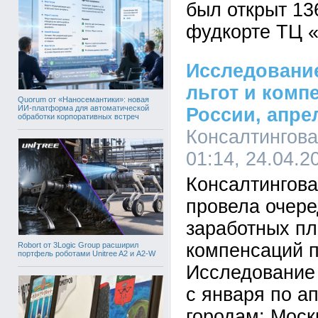
был открыт 13
фудкорте ТЦ 
Исследование
льгот и комп
Quorum от «Наносемантики»: новая
ИИ-платформа для автоматической
России, апре
обработки корпоративных встреч
Консалтингов
01:14, 24.04.2
Консалтингов
провела очер
заработных пла
компенсаций п
Robort от 3Logic Group расширил
портфель роботами Unitree A2 и A2-W
Исследование
с января по ап
городам: Моск