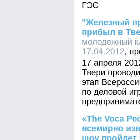
ГЭС
"Железный п
прибыл в Тв
молодежный кл
17.04.2012
17 апреля 201
Твери провод
этап Всеросси
по деловой и
предпринимат
«The Voca Pe
всемирно изв
шоу пройдет 