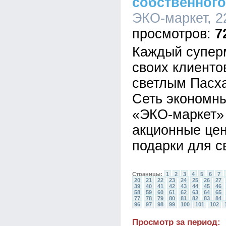
собственного
ЭКО-маркет, 22
7
Каждый суперм
своих клиенто
светлым Пасх
Сеть экономн
«ЭКО-маркет» 
акционные цен
подарки для с
Страницы:
1
2
3
4
5
6
7
20
21
22
23
24
25
26
27
39
40
41
42
43
44
45
46
58
59
60
61
62
63
64
65
77
78
79
80
81
82
83
84
96
97
98
99
100
101
102
Просмотр за период: