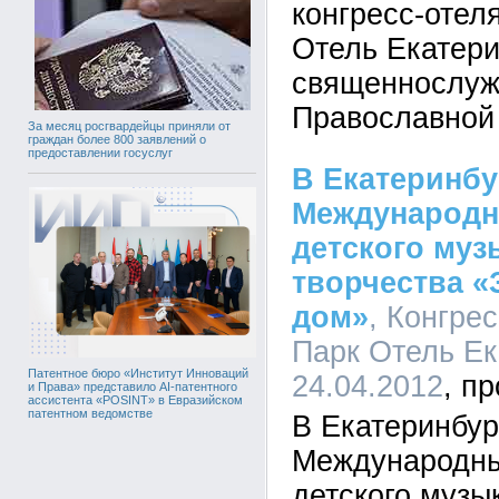
конгресс-отел
Отель Екатери
священнослуж
Православной
За месяц росгвардейцы приняли от
граждан более 800 заявлений о
предоставлении госуслуг
В Екатеринбу
Международн
детского муз
творчества «
дом»
, Конгре
Парк Отель Ек
Патентное бюро «Институт Инноваций
24.04.2012
и Права» представило AI-патентного
ассистента «POSINT» в Евразийском
патентном ведомстве
В Екатеринбур
Международны
детского музы