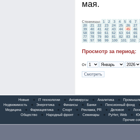
мая.
Страницы:
1
2
3
4
5
6
7
20
21
22
23
24
25
26
27
39
40
41
42
43
44
45
46
58
59
60
61
62
63
64
65
77
78
79
80
81
82
83
84
96
97
98
99
100
101
102
Просмотр за период:
От
Новые
«
IT технологии
«
Антивирусы
«
Аналитика
«
Промышлен
Недвижимость
«
Энергетика
«
Финансы
«
Банки
«
Пенсионный фонд
Медицина
«
Фармацевтика
«
Спорт
«
Реклама, PR
«
Деловое
«
Логи
Общество
«
Народный фронт
«
Семинары
«
РуНет, Web
«
Юб
Прочие со