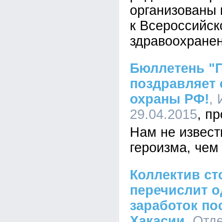
организованы 
к Всероссийс
здравоохране
Бюллетень "
поздравляет 
охраны РФ!
,
29.04.2015
Нам не извес
героизма, чем
Коллектив с
перечислит 
заработок п
Хакасии
, Отд