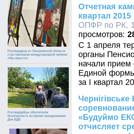
Отчетная кам
квартал 2015
ОПФР по РК, 1
2
С 1 апреля те
Росгвардеец из Запорожской области
органы Пенси
стал призером международной премии
«Мы вместе»
начали прием 
Единой формы
за I квартал 2
Чернігівське 
соревновани
Росгвардейцы обеспечили
«Будуймо ЕКО
безопасность во время празднования
Дня ВДВ
отчисляет ср