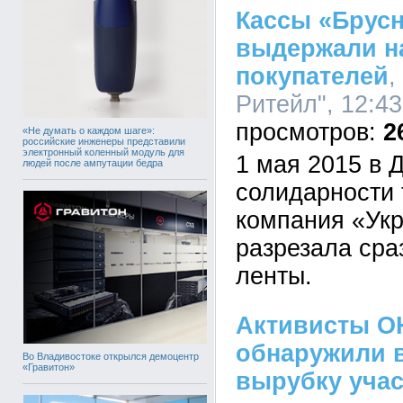
Кассы «Брусн
выдержали н
покупателей
,
Ритейл", 12:43
2
«Не думать о каждом шаге»:
российские инженеры представили
электронный коленный модуль для
1 мая 2015 в 
людей после ампутации бедра
солидарности
компания «Ук
разрезала сра
ленты.
Активисты О
обнаружили 
Во Владивостоке открылся демоцентр
«Гравитон»
вырубку учас