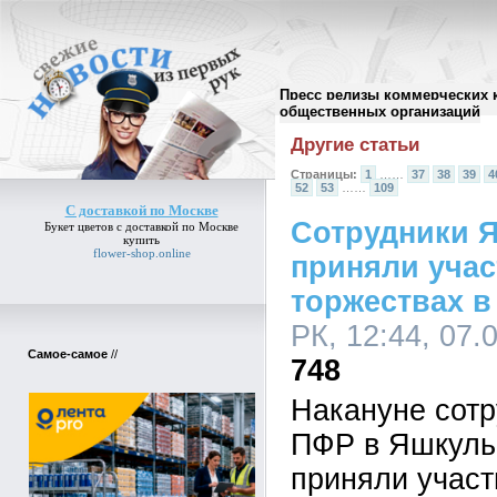
Пресс релизы коммерческих 
Архив пресс-релизов
//
общественных организаций
Другие статьи
Страницы:
1
……
37
38
39
4
52
53
……
109
С доставкой по Москве
Сотрудники 
Букет цветов
с доставкой по Москве
купить
flower-shop.online
приняли учас
торжествах в
РК, 12:44, 07.
Самое-самое
//
748
Накануне сотр
ПФР в Яшкуль
приняли участ