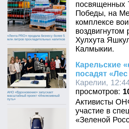
посвященных 
Победы, на М
комплексе вои
воздвигнутом 
«Лента PRO» продала бизнесу более 5
Хулхута Яшкул
млн литров прохладительных напитков
Калмыкии.
Карельские 
посадят «Ле
Карелии, 12:44
1
АНО «Вдохновение» запускает
масштабный проект «Инклюзивный
путь»
Активисты ОН
участие в спе
«Зеленой Росс