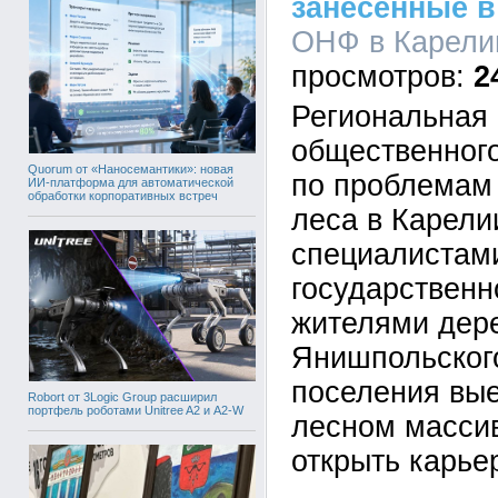
занесенные в
ОНФ в Карелии
2
Региональная 
общественног
Quorum от «Наносемантики»: новая
по проблемам 
ИИ-платформа для автоматической
обработки корпоративных встреч
леса в Карели
специалистами
государственн
жителями дер
Янишпольского
поселения вы
Robort от 3Logic Group расширил
портфель роботами Unitree A2 и A2-W
лесном массив
открыть карье