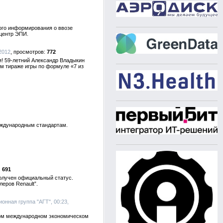
ного информирования о ввозе
центр ЭПИ.
.2012
772
я! 59-летний Александр Владыкин
-м тираже игры по формуле «7 из
еждународным стандартам.
691
получен официальный статус.
еров Renault”.
онная группа "АГТ", 00:23,
ком международном экономическом