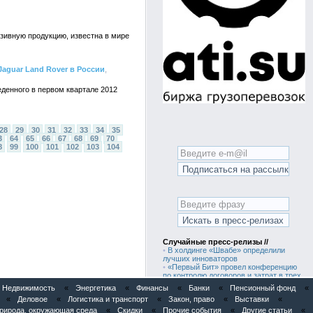
люзивную продукцию, известна в мире
aguar Land Rover в России
,
еденного в первом квартале 2012
28
29
30
31
32
33
34
35
3
64
65
66
67
68
69
70
8
99
100
101
102
103
104
Случайные пресс-релизы //
•
В холдинге «Швабе» определили
лучших инноваторов
•
«Первый Бит» провел конференцию
по контролю договоров и затрат в трех
городах России
Недвижимость
«
Энергетика
«
Финансы
«
Банки
«
Пенсионный фонд
«
•
RBI построила новый жилой квартал
«
Деловое
«
Логистика и транспорт
«
Закон, право
«
Выставки
«
на Лиговском проспекте с пейзажным
парком и зарядками для
рирода, окружающая среда
«
Скидки
«
Прочие события
«
Другие статьи
«