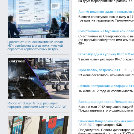
на двух мероприятиях в рамках XXI
AsstrA поможет адаптироваться
В связи со вступлением в силу с 1
товаров на территорию Таможенног
Счастливчик из Мурманской обла
Счастливчик из Североморска, о вы
(по просьбе победителя имя измене
Quorum от «Наносемантики»: новая
49».
ИИ-платформа для автоматической
обработки корпоративных встреч
В охотку едим курочку KFC в Ох
9 июня новый ресторан KFC открыл 
Ярославль, встречай KFC!
, KFC, 
23 июня состоялось официальное о
Летнее настроение и подарки от 
16 июня 2012 года «Независимость 
Ассоциация дилеров Renault нача
Robort от 3Logic Group расширил
портфель роботами Unitree A2 и A2-W
В конце мая 2012 года ассоциацией
Представители этого французского 
Вячеслав Лащевский примет уча
22.06.2012
936
Председатель Совета директоров к
форуме, который состоится 21-23 и