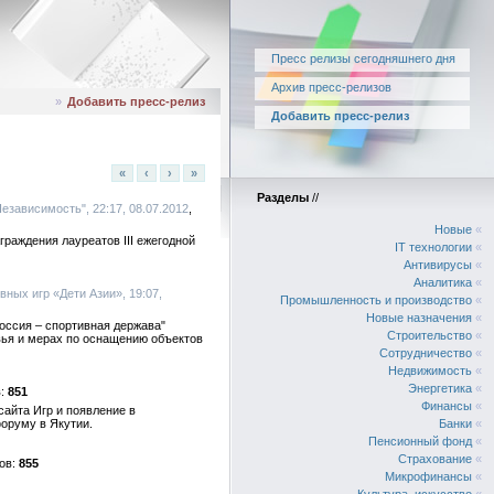
Пресс релизы сегодняшнего дня
Архив пресс-релизов
»
Добавить пресс-релиз
Добавить пресс-релиз
«
‹
›
»
Разделы
//
"Независимость", 22:17, 08.07.2012
Новые
«
раждения лауреатов III ежегодной
IT технологии
«
Антивирусы
«
Аналитика
«
ных игр «Дети Азии», 19:07,
Промышленность и производство
«
Новые назначения
«
оссия – спортивная держава"
Строительство
«
вья и мерах по оснащению объектов
Сотрудничество
«
Недвижимость
«
Энергетика
«
851
Финансы
«
айта Игр и появление в
оруму в Якутии.
Банки
«
Пенсионный фонд
«
Страхование
«
855
Микрофинансы
«