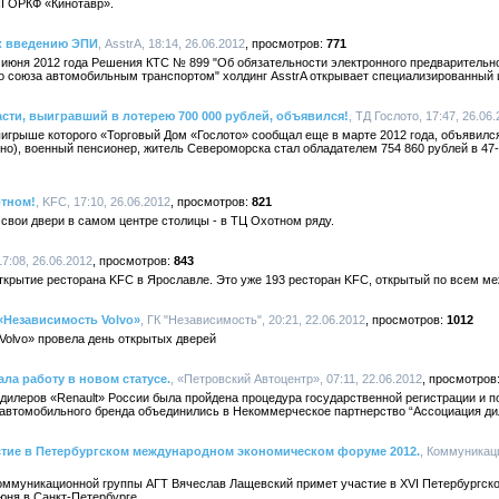
II ОРКФ «Кинотавр».
 к введению ЭПИ
, AsstrA, 18:14, 26.06.2012
771
7 июня 2012 года Решения КТС № 899 "Об обязательности электронного предваритель
о союза автомобильным транспортом" холдинг AsstrA открывает специализированный 
сти, выигравший в лотерею 700 000 рублей, объявился!
, ТД Гослото, 17:47, 26.06
игрыше которого «Торговый Дом «Гослото» сообщал еще в марте 2012 года, объявилс
но), военный пенсионер, житель Североморска стал обладателем 754 860 рублей в 47
отном!
, KFC, 17:10, 26.06.2012
821
свои двери в самом центре столицы - в ТЦ Охотном ряду.
17:08, 26.06.2012
843
ткрытие ресторана KFC в Ярославле. Это уже 193 ресторан KFC, открытый по всем м
«Независимость Volvo»
, ГК "Независимость", 20:21, 22.06.2012
1012
Volvo» провела день открытых дверей
ла работу в новом статусе.
, «Петровский Автоцентр», 07:11, 22.06.2012
 дилеров «Renault» России была пройдена процедура государственной регистрации и 
автомобильного бренда объединились в Некоммерческое партнерство “Ассоциация дил
стие в Петербургском международном экономическом форуме 2012.
, Коммуникаци
оммуникационной группы АГТ Вячеслав Лащевский примет участие в XVI Петербургс
юня в Санкт-Петербурге.