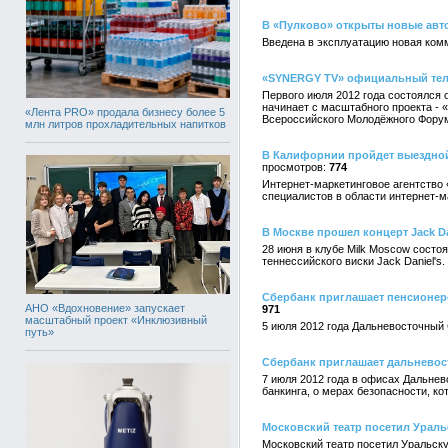
В «Пулково» открыты новые ав
Введена в эксплуатацию новая ком
«SYNERGY ТV» официальный тел
Первого июля 2012 года состоялся
начинает с масштабного проекта -
«Лента PRO» продала бизнесу более 5
Всероссийского Молодёжного Фору
млн литров прохладительных напитков
В Калифорнии пройдет выездной
774
Интернет-маркетинговое агентство
специалистов в области интернет-
В Москве прошел концерт Jack Da
28 июня в клубе Milk Moscow состоя
теннессийского виски Jack Daniel's.
Сбербанк приглашает пенсионер
АНО «Вдохновение» запускает
971
масштабный проект «Инклюзивный
5 июля 2012 года Дальневосточный
путь»
Сбербанк приглашает дальневос
7 июля 2012 года в офисах Дальнев
банкинга, о мерах безопасности, к
Московский театр посетил Ураль
Московский театр посетил Уральск