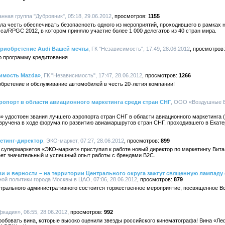
анная группа "Дубровник", 05:18, 29.06.2012
1155
ла честь обеспечивать безопасность одного из мероприятий, проходившего в рамках
са/RPGC 2012, в котором приняло участие более 1 000 делегатов из 40 стран мира.
приобретение Audi Вашей мечты
, ГК "Независимость", 17:49, 28.06.2012
ю программу кредитования
симость Mazda»
, ГК "Независимость", 17:47, 28.06.2012
1266
бретение и обслуживание автомобилей в честь 20-летия компании!
ропорт в области авиационного маркетинга среди стран СНГ
, ООО «Воздушные В
удостоен звания лучшего аэропорта стран СНГ в области авиационного маркетинга (Ro
вручена в ходе форума по развитию авиамаршрутов стран СНГ, проходившего в Екатери
етинг-директор
, ЭКО-маркет, 07:27, 28.06.2012
899
 супермаркетов «ЭКО-маркет» приступил к работе новый директор по маркетингу Вита
ет значительный и успешный опыт работы с брендами В2С.
и и верности – на территории Центрального округа зажгут священную лампаду 
й политики города Москвы в ЦАО, 07:06, 28.06.2012
879
ентрального административного состоится торжественное мероприятие, посвященное В
фкадия», 06:55, 28.06.2012
992
робовать вина, которые высоко оценили звезды российского кинематографа! Вина «Л