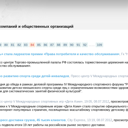
компаний и общественных организаций
9
80
81
82
83
84
85
86
87
88
89
90
91
92
……
109
» стала лауреатом премии «Права потребителя и качество обслуживания»
, Гк 
есс-центре Торгово-промышленной палаты РФ состоялась торжественная церемония наг
ество обслуживания».
по развитию спорта среди детей-инвалидов
, Пресс-центр V Международных спортив
одня до обеда в рамках деловой программы IV Международного спортивного форума "Р
 развитии детско-юношеского спорта среди лиц с ограниченными возможностями здоро
 для систематических занятий физической культурой".
сс-центр V Международных спортивных игр «Дети Азии», 19:05, 08.07.2012
вки к V Международным споривным играм «Дети Азии» стало открытие официального с
 интернет популярных страничек, посвященных масштабному спортивному детскому ф
спресс-доставки грузов, 45 тысяч клиентов
, City Express, 13:19, 08.07.2012
s подвела итоги 19 лет работы на российском рынке экспресс-доставки.