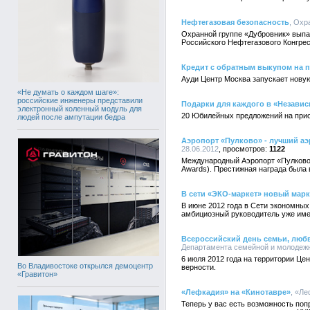
Нефтегазовая безопасность
, Охр
Охранной группе «Дубровник» выпа
Российского Нефтегазового Конгрес
Кредит с обратным выкупом на 
Ауди Центр Москва запускает нову
«Не думать о каждом шаге»:
российские инженеры представили
Подарки для каждого в «Незави
электронный коленный модуль для
20 Юбилейных предложений на прио
людей после ампутации бедра
Аэропорт «Пулково» - лучший аэ
28.06.2012
1122
Международный Аэропорт «Пулково» 
Awards). Престижная награда была 
В сети «ЭКО-маркет» новый марк
В июне 2012 года в Сети экономных
амбициозный руководитель уже име
Всероссийский день семьи, любв
Департамента семейной и молодежно
6 июля 2012 года на территории Ц
Во Владивостоке открылся демоцентр
верности.
«Гравитон»
«Лефкадия» на «Кинотавре»
, «Ле
Теперь у вас есть возможность поп