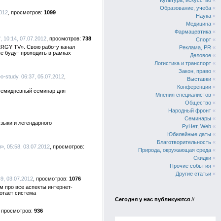
Культура, искусство
«
Образование, учеба
«
012
1099
Наука
«
Медицина
«
Фармацевтика
«
 10:14, 07.07.2012
738
Спорт
«
ERGY ТV». Свою работу канал
Реклама, PR
«
е будут проходить в рамках
Деловое
«
Логистика и транспорт
«
Закон, право
«
eo-study, 06:37, 05.07.2012
Выставки
«
Конференции
«
 семидневный семинар для
Мнения специалистов
«
Общество
«
Народный фронт
«
Семинары
«
узыки и легендарного
РуНет, Web
«
Юбилейные даты
«
Благотворительность
«
, 05:58, 03.07.2012
Природа, окружающая среда
«
Скидки
«
Прочие события
«
Другие статьи
«
9, 03.07.2012
1076
м про все аспекты интернет-
ботает система
Сегодня у нас публикуются
//
936