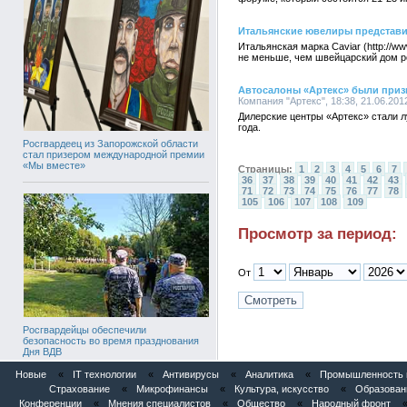
Итальянские ювелиры представи
Итальянская марка Caviar (http://w
не меньше, чем швейцарский дом р
Автосалоны «Артекс» были призн
Компания "Артекс", 18:38, 21.06.201
Дилерские центры «Артекс» стали л
года.
Росгвардеец из Запорожской области
стал призером международной премии
«Мы вместе»
Страницы:
1
2
3
4
5
6
7
36
37
38
39
40
41
42
43
71
72
73
74
75
76
77
78
105
106
107
108
109
Просмотр за период:
От
Росгвардейцы обеспечили
безопасность во время празднования
Дня ВДВ
Новые
«
IT технологии
«
Антивирусы
«
Аналитика
«
Промышленность и
Страхование
«
Микрофинансы
«
Культура, искусство
«
Образован
Конференции
«
Мнения специалистов
«
Общество
«
Народный фронт