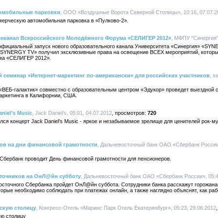
томобильные парковки
, ООО «Воздушные Ворота Северной Столицы», 10:16, 07.07.2
мерческую автомобильная парковка в «Пулково-2».
еканал Всероссийского Молодёжного Форума «СЕЛИГЕР 2012»
, МФПУ "Синергия",
 официальный запуск нового образовательного канала Университета «Синергия» «SYN
 «SYNERGY ТV» получил эксклюзивные права на освещение ВСЕХ мероприятий, которы
ма «СЕЛИГЕР 2012».
 семинар «Интернет-маркетинг по-американски» для российских участников
, s
 «ВЕБ-галактик» совместно с образовательным центром «Эдукор» проведет выездной
маркетинга в Калифорнии, США.
niel's Music
, Jack Daniel's, 05:01, 04.07.2012
720
лся концерт Jack Daniel's Music - яркое и незабываемое зрелище для ценителей рок-м
ов на дни финансовой грамотности
, Дальневосточный банк ОАО «Сбербанк России»
 Сбербанк проводит День финансовой грамотности для пенсионеров.
точников на ОнЛ@йн субботу
, Дальневосточный банк ОАО «Сбербанк России», 05:4
осточного Сбербанка пройдет ОнЛ@йн суббота. Сотрудники банка расскажут горожана
оторые необходимо соблюдать при платежах онлайн, а также наглядно объяснят, как ра
скую столицу
, Конгресс-Отель «Маринс Парк Отель Екатеринбург», 05:23, 29.06.2012
ую столицу