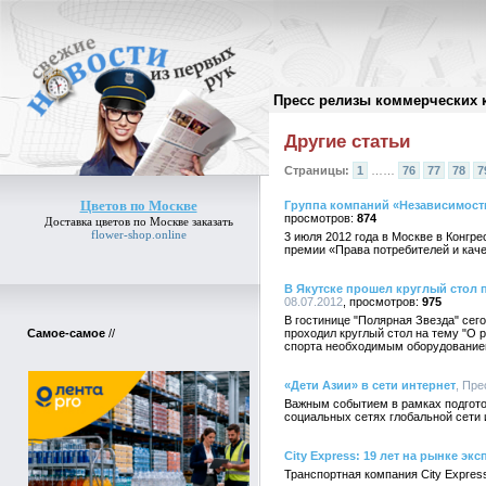
Пресс релизы коммерческих 
Архив пресс-релизов
//
Другие статьи
Страницы:
1
……
76
77
78
7
Цветов по Москве
Группа компаний «Независимость
874
Доставка
цветов по Москве
заказать
flower-shop.online
3 июля 2012 года в Москве в Конгр
премии «Права потребителей и кач
В Якутске прошел круглый стол 
08.07.2012
975
В гостинице "Полярная Звезда" сег
Самое-самое
//
проходил круглый стол на тему "О
спорта необходимым оборудованием
«Дети Азии» в сети интернет
, Пре
Важным событием в рамках подгото
социальных сетях глобальной сети
City Express: 19 лет на рынке эк
Транспортная компания City Expres