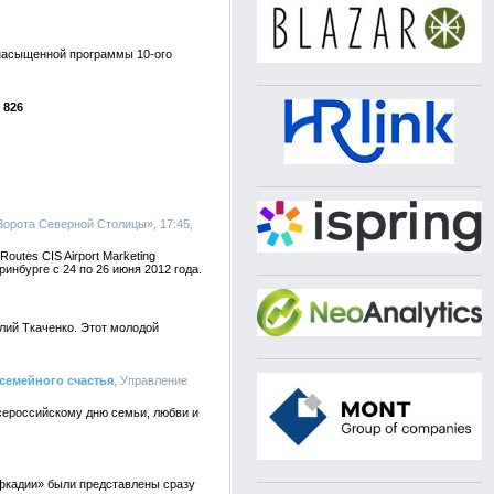
 насыщенной программы 10-ого
826
орота Северной Столицы», 17:45,
utes CIS Airport Marketing
нбурге с 24 по 26 июня 2012 года.
лий Ткаченко. Этот молодой
семейного счастья
, Управление
сероссийскому дню семьи, любви и
ефкадии» были представлены сразу