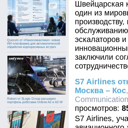
Швейцарская к
один из миров
производству,
обслуживанию
эскалаторов и
Quorum от «Наносемантики»: новая
ИИ-платформа для автоматической
инновационны
обработки корпоративных встреч
заключили со
сотрудничеств
S7 Airlines 
Москва – Кос
Communications
Robort от 3Logic Group расширил
портфель роботами Unitree A2 и A2-W
8
S7 Airlines, у
авиационного 