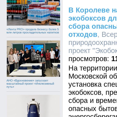
В Королеве н
экобоксов дл
сбора опасн
«Лента PRO» продала бизнесу более 5
отходов
, Все
млн литров прохладительных напитков
природоохран
проект "Экобок
1
На территории
Московской об
АНО «Вдохновение» запускает
установка сп
масштабный проект «Инклюзивный
путь»
экобоксов, пр
сбора и време
опасных бытов
энергосберег