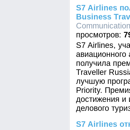
S7 Airlines п
Business Trav
Communications
7
S7 Airlines, у
авиационного 
получила пре
Traveller Russ
лучшую прогр
Priority. Прем
достижения и 
делового тури
S7 Airlines 