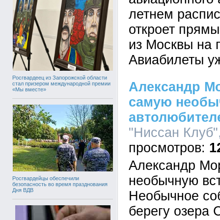
летнем распис
откроет прямы
из Москвы на 
Авиабилеты уж
Росгвардеец из Запорожской области
Александр М
стал призером международной премии
«Мы вместе»
самую необы
автолюбител
"Ниссан Клуб",
1
Александр Мо
необычную вст
Росгвардейцы обеспечили
безопасность во время празднования
Дня ВДВ
Необычное со
берегу озера 