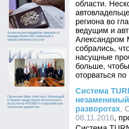
области. Неск
автовладельце
региона во гл
ведущим и ав
За месяц росгвардейцы приняли от
граждан более 800 заявлений о
Александром 
предоставлении госуслуг
собрались, чт
насущные проб
больше, чтобы
оторваться по
Система TUR
Патентное бюро «Институт Инноваций
незаменимый
и Права» представило AI-патентного
ассистента «POSINT» в Евразийском
разворотах
, 
патентном ведомстве
08.11.2016
Система TURN