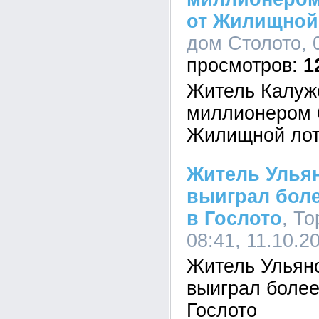
от Жилищной
дом Столото, 0
1
Житель Калужс
миллионером б
Жилищной лот
Житель Улья
выиграл боле
в Гослото
, Т
08:41, 11.10.2
Житель Ульян
выиграл более
Гослото