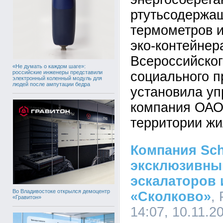
ртутьсодержа
термометров и
эко-контейнер
Всероссийског
«Не думать о каждом шаге»:
российские инженеры представили
социального п
электронный коленный модуль для
людей после ампутации бедра
установила у
компания ОАО
территории жи
Компания Sch
эксклюзивны
эскалаторов 
Во Владивостоке открылся демоцентр
«Сколково»
,
«Гравитон»
14:07, 10.11.2