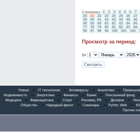
Страницы:
1
2
3
4
5
6
7
20
21
22
23
24
25
26
27
39
40
41
42
43
44
45
46
58
59
60
61
62
63
64
65
77
78
79
80
81
82
83
84
96
97
98
99
100
101
102
Просмотр за период:
От
Новые
«
IT технологии
«
Антивирусы
«
Аналитика
«
Промышлен
Недвижимость
«
Энергетика
«
Финансы
«
Банки
«
Пенсионный фонд
Медицина
«
Фармацевтика
«
Спорт
«
Реклама, PR
«
Деловое
«
Логи
Общество
«
Народный фронт
«
Семинары
«
РуНет, Web
«
Юб
Прочие со