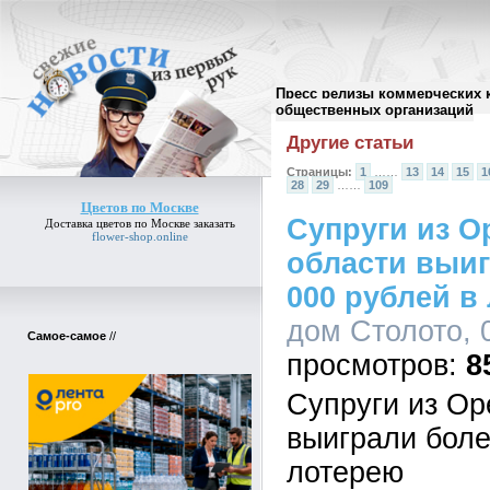
Пресс релизы коммерческих 
Архив пресс-релизов
//
общественных организаций
Другие статьи
Страницы:
1
……
13
14
15
1
28
29
……
109
Цветов по Москве
Супруги из О
Доставка
цветов по Москве
заказать
flower-shop.online
области выиг
000 рублей в
дом Столото, 0
Самое-самое
//
8
Супруги из Ор
выиграли боле
лотерею