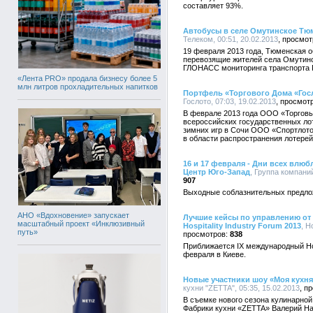
составляет 93%.
Автобусы в селе Омутинское Тю
Телеком, 00:51, 20.02.2013
19 февраля 2013 года, Тюменская 
перевозящие жителей села Омутин
ГЛОНАСС мониторинга транспорта
«Лента PRO» продала бизнесу более 5
млн литров прохладительных напитков
Портфель «Торгового Дома «Гос
Гослото, 07:03, 19.02.2013
В феврале 2013 года ООО «Торговы
всероссийских государственных ло
зимних игр в Сочи ООО «Спортлото»
в области распространения лотерей
16 и 17 февраля - Дни всех влю
Центр Юго-Запад
, Группа компани
907
Выходные соблазнительных предло
АНО «Вдохновение» запускает
Лучшие кейсы по управлению от
масштабный проект «Инклюзивный
Hospitality Industry Forum 2013
, H
путь»
838
Приближается IX международный Hosp
февраля в Киеве.
Новые участники шоу «Моя кухня»
кухни "ZETTA", 05:35, 15.02.2013
В съемке нового сезона кулинарной
Фабрики кухни «ZETTA» Валерий На