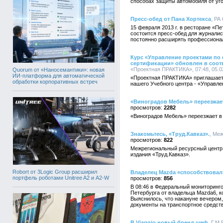
способах защиты автомобиля от уг
Пресс-обед от Пана Хортекса
, РА
15 февраля 2013 г. в ресторане «Пет
состоится пресс-обед для журналис
постоянно расширять профессиональ
Курс «Управление проектами по 
сертификации» обновлен в соот
«Проектная ПРАКТИКА», 07:48, 05.0
Quorum от «Наносемантики»: новая
ИИ-платформа для автоматической
«Проектная ПРАКТИКА» приглашает 
обработки корпоративных встреч
нашего Учебного центра - «Управл
«Виноградов Мебель» переезжает
2282
«Виноградов Мебель» переезжает в
Знакомьтесь, «Труд.Кавказ».
, Ме
822
Межрегиональный ресурсный центр 
издания «Труд.Кавказ».
Robort от 3Logic Group расширил
Владелец Mazda «способствовал
портфель роботами Unitree A2 и A2-W
856
В 08:46 в Федеральный мониторинго
Петербурга от владельца Mazda6, к
Выяснилось, что накануне вечером,
документы на транспортное средств
В Viaggio новый бренд шеф
, Г.М