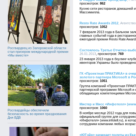
862
Кухню сети ресторанов домашней ит
Массимилла.
Resto Rate Awards 2012
, Агентство
1052
7 февраля 2013 года в Бальном зале
главных событий года в ресторанно
ежегодной премии Resto Rate Award
Росгвардеец из Запорожской области
Состоялось Третье Отчетно-выб
стал призером международной премии
26.01.2013
769
«Мы вместе»
23 января 2013 года в боулинг-клу
ивенторов Украины было проведено
ГК «Проектная ПРАКТИКА» в очер
золотого партнера Microsoft в Ро
1051
Группа компаний «Проектная ПРАК
партнерской программе Microsoft и
обладающих компетенциями Microsof
Мистер и Мисс «Инфотелл» (www.in
1060
Росгвардейцы обеспечили
В ноябре месяце 2012 года для пов
безопасность во время празднования
официальной группе для сотруднико
Дня ВДВ
«Инфотелл» (www.infotell.ru), в ко
сотрудники компании любых возраст
«ЮТэйр» начинает полеты из Ека