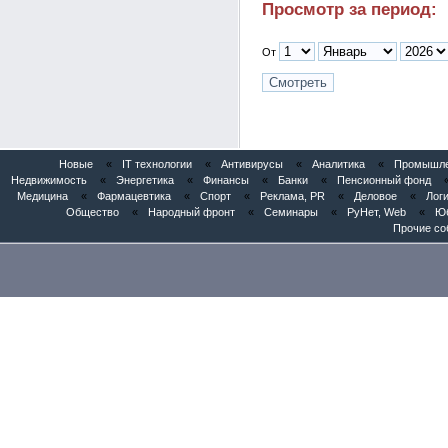
Просмотр за период:
От
Новые
«
IT технологии
«
Антивирусы
«
Аналитика
«
Промышлен
Недвижимость
«
Энергетика
«
Финансы
«
Банки
«
Пенсионный фонд
Медицина
«
Фармацевтика
«
Спорт
«
Реклама, PR
«
Деловое
«
Логи
Общество
«
Народный фронт
«
Семинары
«
РуНет, Web
«
Юб
Прочие со