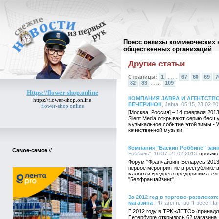
Пресс релизы коммерческих 
Архив пресс-релизов
//
общественных организаций
Другие статьи
Страницы:
1
……
67
68
69
7
82
83
……
109
Https://flower-shop.online
КОМПАНИЯ JABRA И АГЕНТСТВО
https://flower-shop.online
ВЕЧЕРИНОК
, Jabra, 05:15, 23.02.2
flower-shop.online
[Москва, Россия] – 14 февраля 2013
Silent Media открывают серию бес
музыкальное событие этой зимы -
качественной музыки.
Компания "Баскин Роббинс" заи
Самое-самое
//
Роббинс", 16:37, 21.02.2013
Форум "Франчайзинг Беларусь-2013"
первое мероприятие в республике 
малого и среднего предпринимател
"Белфранчайзинг".
За 2012 год в торгово-развлека
магазина
, PR-агентство "Пресс-Пап
В 2012 году в ТРК «ЛЕТО» (принадл
Петербурге открылось 62 магазина