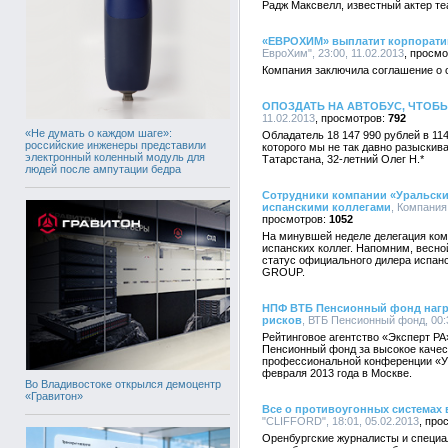
Радж Максвелл, известный актер те
«ЕВРОХИМ» выплатит корпорати
ЕвроХим", 23:00, 11.02.2013
Компания заключила соглашение о 
ОПОЗДАТЬ НА АВТОБУС, ЧТОБЫ
11.02.2013
792
«Не думать о каждом шаге»:
Обладатель 18 147 990 рублей в 114
российские инженеры представили
которого мы не так давно разыскив
электронный коленный модуль для
Татарстана, 32-летний Олег Н.*
людей после ампутации бедра
Сотрудники компании «Уральск
испанскими коллегами
, Компания
1052
На минувшей неделе делегация ком
испанских коллег. Напомним, весно
статус официального дилера испанс
GROUP.
НПФ ВТБ Пенсионный фонд награ
рисков
, ВТБ Пенсионный фонд, 00:3
Рейтинговое агентство «Эксперт Р
Пенсионный фонд за высокое качес
профессиональной конференции «У
февраля 2013 года в Москве.
Во Владивостоке открылся демоцентр
«Гравитон»
Все о противоугонных системах 
"CLIFFORD", 18:01, 05.02.2013
Оренбургские журналисты и специа