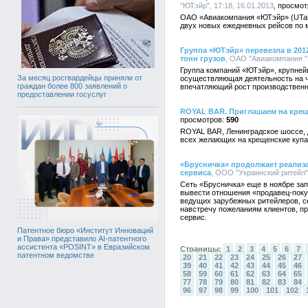
"ЮТэйр", 17:18, 16.01.2013
ОАО «Авиакомпания «ЮТэйр» (UTair 
двух новых ежедневных рейсов по м
Группа «ЮТэйр» перевезла в 2012
тонн грузов
, ОАО "Авиакомпания "
Группа компаний «ЮТэйр», крупней
За месяц росгвардейцы приняли от
осуществляющая деятельность на че
граждан более 800 заявлений о
впечатляющий рост производственн
предоставлении госуслуг
ROYAL BAR. Приглашаем на крещ
590
ROYAL BAR, Ленинградское шоссе, до
всех желающих на крещенские куп
«Брусничка» продолжает реализ
сервиса
, ООО "Украинский ритейл",
Сеть «Брусничка» еще в ноябре за
вывести отношения «продавец-поку
ведущих зарубежных ритейлеров, с
навстречу пожеланиям клиентов, п
сервис.
Патентное бюро «Институт Инноваций
и Права» представило AI-патентного
ассистента «POSINT» в Евразийском
Страницы:
1
2
3
4
5
6
7
патентном ведомстве
20
21
22
23
24
25
26
27
39
40
41
42
43
44
45
46
58
59
60
61
62
63
64
65
77
78
79
80
81
82
83
84
96
97
98
99
100
101
102