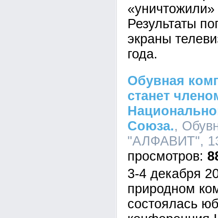
«уничтожили» 
Результаты по
экраны телеви
года.
Обувная ком
станет члено
Национально
Союза.
, Обув
"АЛФАВИТ", 13
8
3-4 декабря 20
природном ко
состоялась ю