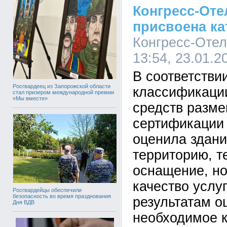
Конгресс-От
присвоена ка
Конгресс-Отел
13:54, 23.01.2
В соответстви
Росгвардеец из Запорожской области
классификации
стал призером международной премии
«Мы вместе»
средств разм
сертификации 
оценила здан
территорию, т
оснащение, н
качество услуг
Росгвардейцы обеспечили
безопасность во время празднования
результатам о
Дня ВДВ
необходимое к