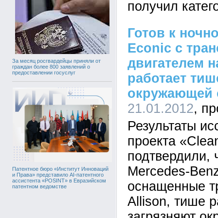
получил катег
Готов к ночн
Econic с тран
двигателем н
За месяц росгвардейцы приняли от
граждан более 800 заявлений о
предоставлении госуслуг
работает тиш
окружающей 
21.01.2012
Результаты ис
проекта «Clea
подтвердили, 
Mercedes-Benz
Патентное бюро «Институт Инноваций
и Права» представило AI-патентного
ассистента «POSINT» в Евразийском
оснащенные т
патентном ведомстве
Allison, тише 
загрязняют о