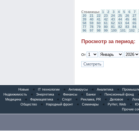
Страницы:
1
2
3
4
5
6
7
20
21
22
23
24
25
26
27
39
40
41
42
43
44
45
46
58
59
60
61
62
63
64
65
77
78
79
80
81
82
83
84
96
97
98
99
100
101
102
Просмотр за период:
От
Новые
«
IT технологии
«
Антивирусы
«
Аналитика
«
Промышлен
Недвижимость
«
Энергетика
«
Финансы
«
Банки
«
Пенсионный фонд
Медицина
«
Фармацевтика
«
Спорт
«
Реклама, PR
«
Деловое
«
Логи
Общество
«
Народный фронт
«
Семинары
«
РуНет, Web
«
Юб
Прочие со