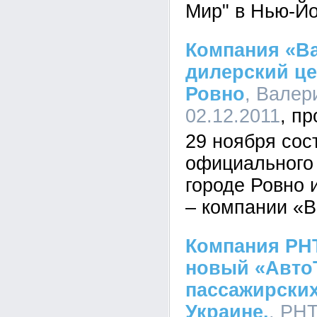
Мир" в Нью-Йо
Компания «В
дилерский це
Ровно
, Валер
02.12.2011
29 ноября сос
официального
городе Ровно 
– компании «В
Компания РН
новый «Авто
пассажирских
Украине.
, РНТ