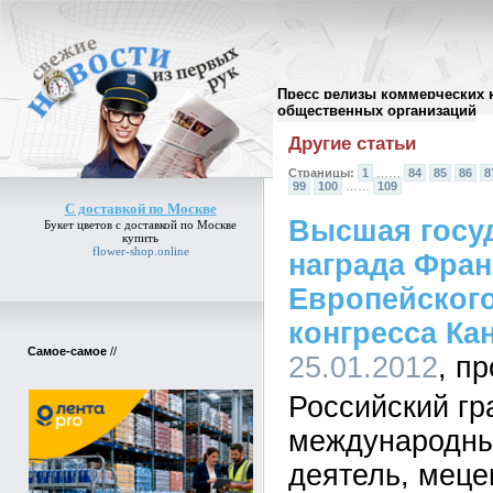
Пресс релизы коммерческих 
Архив пресс-релизов
//
общественных организаций
Другие статьи
Страницы:
1
……
84
85
86
8
99
100
……
109
С доставкой по Москве
Высшая госу
Букет цветов
с доставкой по Москве
купить
flower-shop.online
награда Фран
Европейского
конгресса Ка
Самое-самое
//
25.01.2012
Российский гр
международны
деятель, меце