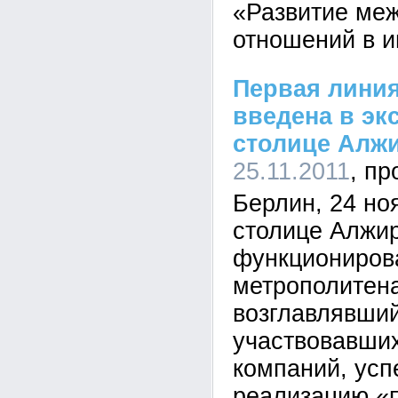
«Развитие ме
отношений в и
Первая лини
введена в эк
столице Алж
25.11.2011
Берлин, 24 ноя
столице Алжи
функциониров
метрополитена
возглавлявши
участвовавших
компаний, ус
реализацию «п