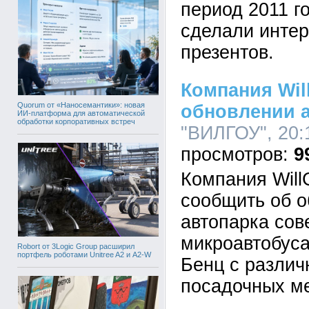
период 2011 г
сделали инте
презентов.
Компания Wil
Quorum от «Наносемантики»: новая
обновлении а
ИИ-платформа для автоматической
обработки корпоративных встреч
"ВИЛГОУ", 20:
9
Компания Will
сообщить об о
автопарка со
микроавтобус
Robort от 3Logic Group расширил
портфель роботами Unitree A2 и A2-W
Бенц с разли
посадочных ме