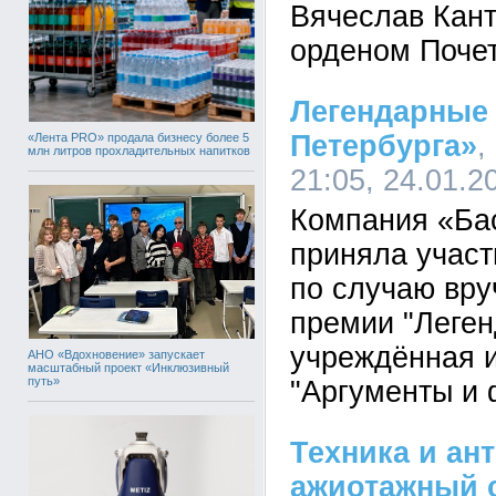
Вячеслав Кан
орденом Почет
Легендарные 
Петербурга»
,
«Лента PRO» продала бизнесу более 5
млн литров прохладительных напитков
21:05, 24.01.2
Компания «Ба
приняла участ
по случаю вру
премии "Леген
учреждённая 
АНО «Вдохновение» запускает
масштабный проект «Инклюзивный
путь»
"Аргументы и 
Техника и ан
ажиотажный 