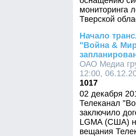
оснащению си
мониторинга л
Тверской обла
Начало транс
"Война & Ми
запланирован
ОАО Медиа гру
12:00, 06.12.2
1017
02 декабря 20
Телеканал "Во
заключило дог
LGMA (США) н
вещания Теле