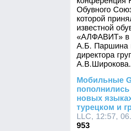
конференция 
Обувного Союз
которой приня
известной обу
«АЛФАВИТ» в 
А.Б. Паршина 
директора гру
А.В.Широкова.
Мобильные G
пополнились
новых языках
турецком и г
LLC, 12:57, 06
953