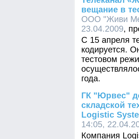
Телеканал «Ж
вещание в т
ООО "Живи Мед
23.04.2009
С 15 апреля т
кодируется. О
тестовом режи
осуществлялос
года.
ГК "Юрвес" д
складской те
Logistic Syst
14:05, 22.04.2
Компания Logi