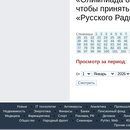
чтобы принять
«Русского Рад
Страницы:
1
2
3
4
5
6
7
20
21
22
23
24
25
26
27
39
40
41
42
43
44
45
46
58
59
60
61
62
63
64
65
77
78
79
80
81
82
83
84
96
97
98
99
100
101
102
Просмотр за период:
От
Новые
«
IT технологии
«
Антивирусы
«
Аналитика
«
Промышлен
Недвижимость
«
Энергетика
«
Финансы
«
Банки
«
Пенсионный фонд
Медицина
«
Фармацевтика
«
Спорт
«
Реклама, PR
«
Деловое
«
Логи
Общество
«
Народный фронт
«
Семинары
«
РуНет, Web
«
Юб
Прочие со