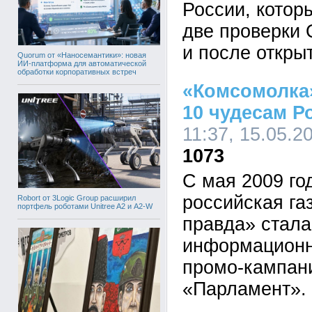
России, кото
две проверки 
и после откры
Quorum от «Наносемантики»: новая
ИИ-платформа для автоматической
обработки корпоративных встреч
«Комсомолка
10 чудесам Р
11:37, 15.05.2
1073
С мая 2009 го
российская га
Robort от 3Logic Group расширил
портфель роботами Unitree A2 и A2-W
правда» стал
информационн
промо-кампан
«Парламент».