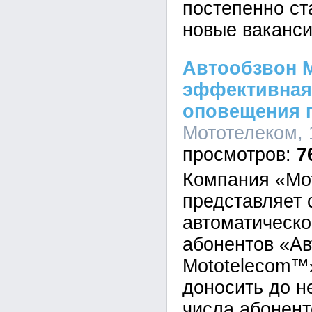
постепенно ст
новые ваканс
Автообзвон M
эффективная
оповещения п
Мототелеком, 
7
Компания «Мо
представляет 
автоматическ
абонентов «Ав
Mototelecom™
доносить до н
числа абонен