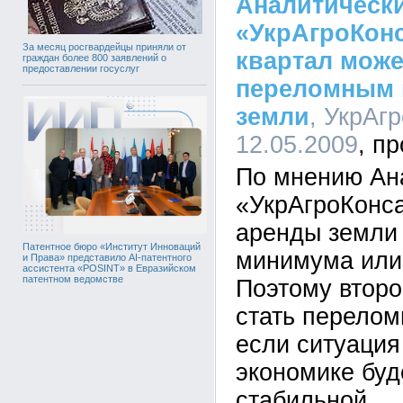
Аналитическ
«УкрАгроКонс
За месяц росгвардейцы приняли от
квартал може
граждан более 800 заявлений о
предоставлении госуслуг
переломным 
земли
, УкрАгр
12.05.2009
По мнению Ан
«УкрАгроКонса
аренды земли 
Патентное бюро «Институт Инноваций
минимума или 
и Права» представило AI-патентного
ассистента «POSINT» в Евразийском
патентном ведомстве
Поэтому второ
стать перелом
если ситуация
экономике буд
стабильной.