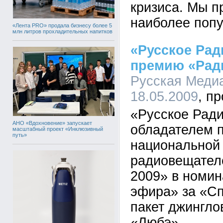
кризиса. Мы п
наиболее поп
«Лента PRO» продала бизнесу более 5
млн литров прохладительных напитков
«Русское Рад
премию «Рад
Русская Медиа
18.05.2009
«Русское Ради
АНО «Вдохновение» запускает
обладателем 
масштабный проект «Инклюзивный
путь»
национальной
радиовещател
2009» в номи
эфира» за «С
пакет джингло
«Любэ».