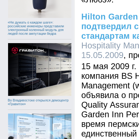
Hilton Garden
«Не думать о каждом шаге»:
подтвердил с
российские инженеры представили
электронный коленный модуль для
стандартам к
людей после ампутации бедра
Hospitality Ma
15.05.2009
15 мая 2009 г
компания BS Ho
Management (
объявила о п
Во Владивостоке открылся демоцентр
Quality Assura
«Гравитон»
Garden Inn Pe
время пермски
единственный 