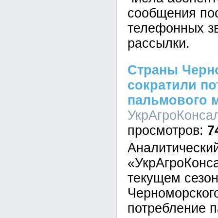
сообщения по
телефонных з
рассылки.
Страны Черн
сократили по
пальмового 
УкрАгроКонсалт
7
Аналитический
«УкрАгроКонса
текущем сезон
Черноморского
потребление п