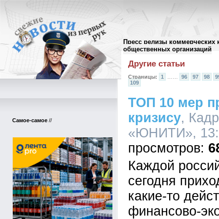
Пресс релизы коммерческих 
Архив пресс-релизов
//
общественных организаций
Другие статьи
Страницы:
1
……
96
97
98
9
109
ТОП 10 мер п
кризису
, Кад
Самое-самое
//
«ЮНИТИ», 13:1
6
Каждой росси
сегодня прихо
какие-то дейс
финансово-эк