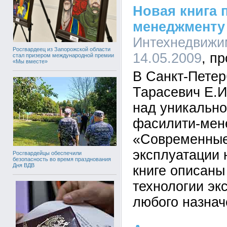
Новая книга 
менеджменту 
Интехнедвижим
Росгвардеец из Запорожской области
14.05.2009
стал призером международной премии
«Мы вместе»
В Санкт-Петер
Тарасевич Е.И
над уникально
фасилити-мен
«Современные
эксплуатации 
Росгвардейцы обеспечили
безопасность во время празднования
Дня ВДВ
книге описан
технологии эк
любого назнач