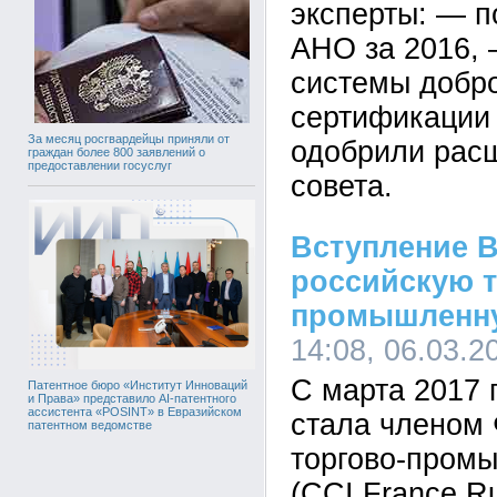
эксперты: — п
АНО за 2016, 
системы добр
сертификаци
За месяц росгвардейцы приняли от
одобрили расш
граждан более 800 заявлений о
предоставлении госуслуг
совета.
Вступление B
российскую т
промышленну
14:08, 06.03.2
С марта 2017 
Патентное бюро «Институт Инноваций
и Права» представило AI-патентного
ассистента «POSINT» в Евразийском
стала членом 
патентном ведомстве
торгово-пром
(CCI France Ru