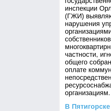
государствен
инспекции Орл
(ГЖИ) выявля
нарушения у
организациями
собственнико
многоквартирн
частности, иг
общего собра
оплате комму
непосредстве
ресурсоснаб
организациям.
В Пятигорске