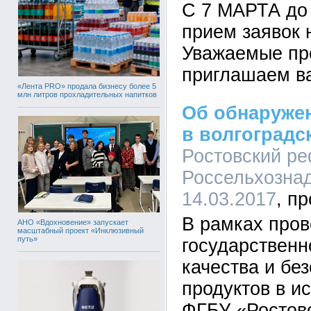
С 7 МАРТА до
прием заявок 
Уважаемые пр
приглашаем ва
«Лента PRO» продала бизнесу более 5
млн литров прохладительных напитков
Об обнаруже
в волгоградс
Ростовский р
Россельхознад
14.03.2017
В рамках про
АНО «Вдохновение» запускает
масштабный проект «Инклюзивный
путь»
государственн
качества и бе
продуктов в и
ФГБУ «Ростов