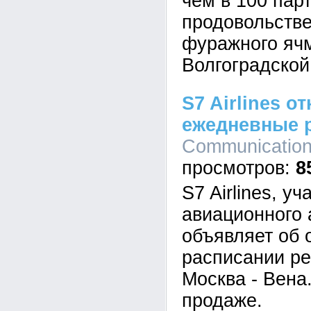
чем в 100 пар
продовольств
фуражного ячм
Волгоградской
S7 Airlines о
ежедневные 
Communications
8
S7 Airlines, у
авиационного 
объявляет об 
расписании ре
Москва - Вена
продаже.