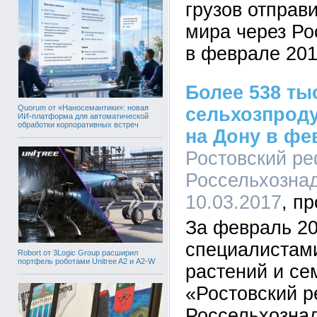
грузов отправ
мира через Ро
в феврале 2017
Более 538 ты
Quorum от «Наносемантики»: новая
сельхозпрод
ИИ-платформа для автоматической
обработки корпоративных встреч
на Дону в фев
Ростовский р
Россельхознад
10.03.2017
За февраль 20
специалистами
Robort от 3Logic Group расширил
портфель роботами Unitree A2 и A2-W
растений и с
«Ростовский 
Россельхозна