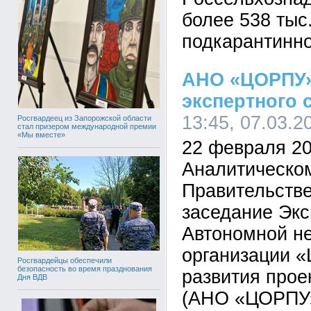
более 538 тыс
подкарантинно
АНО «ЦОРПУ»
экспертного 
13:45, 07.03.2
Росгвардеец из Запорожской области
стал призером международной премии
«Мы вместе»
22 февраля 20
Аналитическом
Правительств
заседание Экс
Автономной н
организации «
Росгвардейцы обеспечили
безопасность во время празднования
развития прое
Дня ВДВ
(АНО «ЦОРПУ»