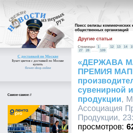
Пресс релизы коммерческих 
Архив пресс-релизов
//
общественных организаций
Другие статьи
Страницы:
1
……
12
13
14
1
27
28
……
109
С доставкой по Москве
«ДЕРЖАВА МА
Букет цветов
с доставкой по Москве
купить
flower-shop.online
ПРЕМИЯ МАПП
производител
сувенирной 
Самое-самое
//
продукции
, 
Ассоциация П
Продукции, 23:
6