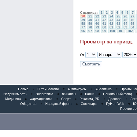
Страницы:
1
2
3
4
5
6
7
20
21
22
23
24
25
26
27
39
40
41
42
43
44
45
46
58
59
60
61
62
63
64
65
77
78
79
80
81
82
83
84
96
97
98
99
100
101
102
Просмотр за период:
От
Новые
«
IT технологии
«
Антивирусы
«
Аналитика
«
Промышлен
Недвижимость
«
Энергетика
«
Финансы
«
Банки
«
Пенсионный фонд
Медицина
«
Фармацевтика
«
Спорт
«
Реклама, PR
«
Деловое
«
Логи
Общество
«
Народный фронт
«
Семинары
«
РуНет, Web
«
Юб
Прочие со