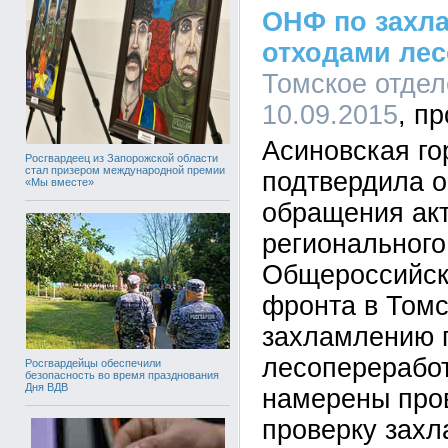
ОНФ по захл
отходами ле
Томское отдел
10.09.2015
Асиновская го
Росгвардеец из Запорожской области
стал призером международной премии
подтвердила 
«Мы вместе»
обращения ак
регионального
Общероссийск
фронта в Томс
захламлению 
лесоперерабо
Росгвардейцы обеспечили
безопасность во время празднования
Дня ВДВ
намерены про
проверку зах