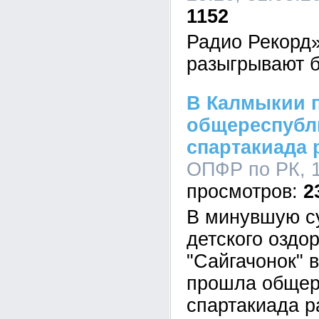
1152
Радио Рекорд» 
разыгрывают 
В Калмыкии 
общереспубл
спартакиада
ОПФР по РК, 1
2
В минувшую су
детского оздо
"Сайгачонок" 
прошла общер
спартакиада р