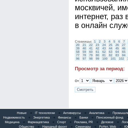
москвичей, им
интернет, раз
в онлайн слу
Страницы:
1
2
3
4
5
6
7
20
21
22
23
24
25
26
27
39
40
41
42
43
44
45
46
58
59
60
61
62
63
64
65
77
78
79
80
81
82
83
84
96
97
98
99
100
101
102
Просмотр за период:
От
Новые
«
IT технологии
«
Антивирусы
«
Аналитика
«
Промышлен
Недвижимость
«
Энергетика
«
Финансы
«
Банки
«
Пенсионный фонд
Медицина
«
Фармацевтика
«
Спорт
«
Реклама, PR
«
Деловое
«
Логи
Общество
«
Народный фронт
«
Семинары
«
РуНет, Web
«
Юб