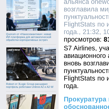
альянса onewo
возглавила ми
пунктуальност
FlightStats по
года., 21:32, 
Quorum от «Наносемантики»: новая
ИИ-платформа для автоматической
8
обработки корпоративных встреч
S7 Airlines, у
авиационного 
вновь возглав
пунктуальност
FlightStats по
года.
Robort от 3Logic Group расширил
портфель роботами Unitree A2 и A2-W
Прокуратура
обоснованно