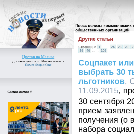
Пресс релизы коммерческих 
Архив пресс-релизов
//
общественных организаций
Другие статьи
Страницы:
1
……
24
25
26
2
39
40
……
109
Цветов по Москве
Соцпакет или
Доставка
цветов по Москве
заказать
flower-shop.online
выбрать 30 
льготников
, 
11.09.2015
Самое-самое
//
30 сентября 2
прием заявлен
получения (о 
набора социал