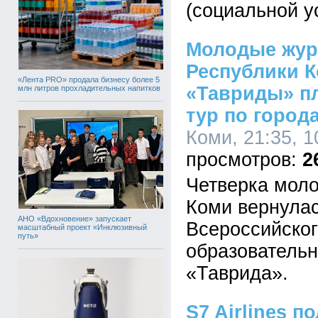
(социальной ус
Молодые жур
Республики К
«Лента PRO» продала бизнесу более 5
«Тавриды» п
млн литров прохладительных напитков
тур по город
Коми, 21:35, 1
2
Четверка моло
Коми вернулас
АНО «Вдохновение» запускает
Всероссийско
масштабный проект «Инклюзивный
путь»
образователь
«Таврида».
S7 Airlines п