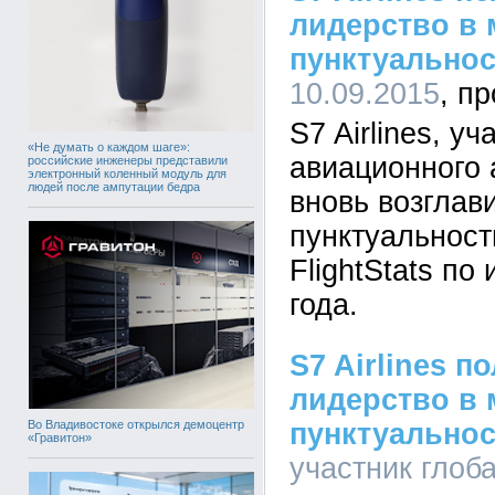
лидерство в 
пунктуальнос
10.09.2015
S7 Airlines, у
«Не думать о каждом шаге»:
авиационного 
российские инженеры представили
электронный коленный модуль для
людей после ампутации бедра
вновь возглав
пунктуальност
FlightStats по
года.
S7 Airlines п
лидерство в 
Во Владивостоке открылся демоцентр
пунктуальнос
«Гравитон»
участник глоб