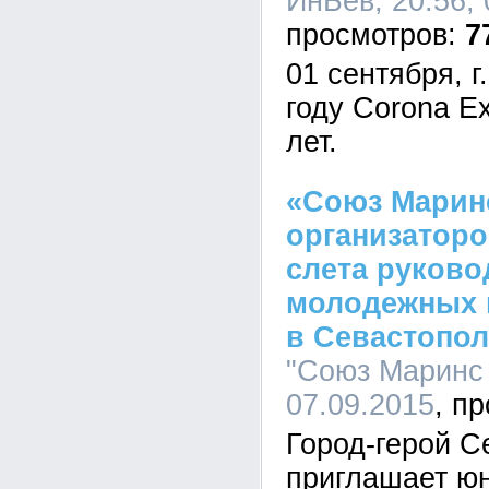
ИнБев, 20:56, 
7
01 сентября, г
году Corona E
лет.
«Союз Марин
организатор
слета руково
молодежных 
в Севастопол
"Союз Маринс 
07.09.2015
Город-герой С
приглашает юн