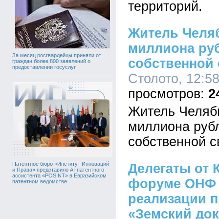
территорий.
Житель Челя
миллиона ру
За месяц росгвардейцы приняли от
собственной
граждан более 800 заявлений о
предоставлении госуслуг
Столото, 12:58
2
Житель Челяб
миллиона руб
собственной с
Патентное бюро «Институт Инноваций
Делегаты от 
и Права» представило AI-патентного
ассистента «POSINT» в Евразийском
форуме ОНФ 
патентном ведомстве
реализации 
«Земский док