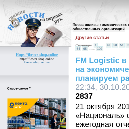
Пресс релизы коммерческих 
Архив пресс-релизов
//
общественных организаций
Другие статьи
Страницы:
1
……
49
50
51
5
64
65
……
109
Https://flower-shop.online
FM Logistic 
https://flower-shop.online
flower-shop.online
на экономич
планируем ра
22:34, 30.10.2
Самое-самое
//
2837
21 октября 201
«Националь» 
ежегодная отч