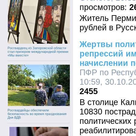
2
Житель Перми 
рублей в Русс
Жертвы поли
Росгвардеец из Запорожской области
репрессий им
стал призером международной премии
«Мы вместе»
начислении 
ПФР по Респу
10:59, 30.10.2
2455
В столице Ка
10830 пострад
Росгвардейцы обеспечили
безопасность во время празднования
Дня ВДВ
политических 
реабилитиров