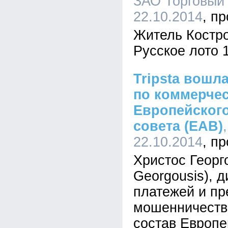
ЗАО Торговый 
22.10.2014
Житель Костр
Русское лото 
Tripsta вошл
по коммерчес
Европейского
совета (EAB)
22.10.2014
Христос Георго
Georgousis), 
платежей и п
мошенничества
состав Европе