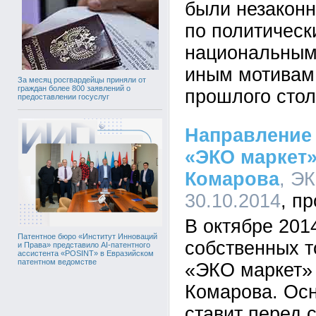
были незакон
по политическ
национальным
иным мотивам 
За месяц росгвардейцы приняли от
граждан более 800 заявлений о
прошлого стол
предоставлении госуслуг
Направление 
«ЭКО маркет»
Комарова
, ЭК
30.10.2014
В октябре 2014
Патентное бюро «Институт Инноваций
собственных т
и Права» представило AI-патентного
ассистента «POSINT» в Евразийском
патентном ведомстве
«ЭКО маркет»
Комарова. Осн
ставит перед 