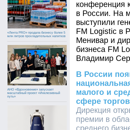
конференция к
в России. На 
выступили ген
FM Logistic в
«Лента PRO» продала бизнесу более 5
млн литров прохладительных напитков
Менивар и дир
бизнеса FM Log
Владимир Сер
В России поя
национальная
АНО «Вдохновение» запускает
малого и сре
масштабный проект «Инклюзивный
путь»
сфере торгов
Дирекция отк
премии в обла
среднего бизн