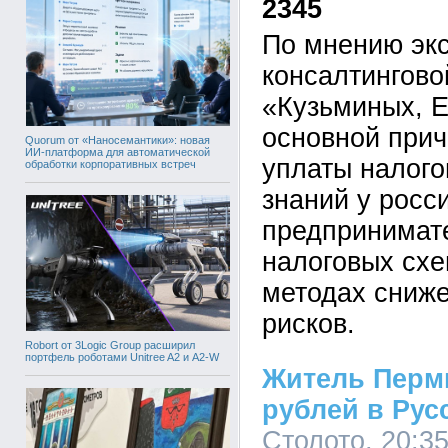
2345
По мнению эк
консалтингово
«Кузьминых, Е
основной прич
Quorum от «Наносемантики»: новая
ИИ-платформа для автоматической
уплаты налого
обработки корпоративных встреч
знаний у росс
предпринимат
налоговых сх
методах сниж
рисков.
Robort от 3Logic Group расширил
портфель роботами Unitree A2 и A2-W
Житель Перми
рублей в Рус
Столото, 20:35