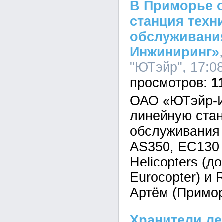
В Приморье 
станция техн
обслуживани
Инжиниринг»
"ЮТэйр", 17:08
1
ОАО «ЮТэйр-И
линейную стан
обслуживания 
AS350, EC130 
Helicopters (д
Eurocopter) и 
Артём (Примор
Хранители ле