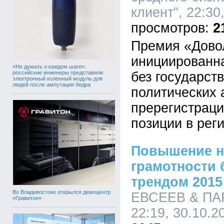
клиент", 22:30
2
Премия «Дово
инициированн
«Не думать о каждом шаге»:
российские инженеры представили
без государст
электронный коленный модуль для
людей после ампутации бедра
политических 
пререгистраци
позиции в рег
Повышение н
грамотности 
трендом 2015
Во Владивостоке открылся демоцентр
ЕВСЕЕВ & ПА
«Гравитон»
22:19, 30.10.2