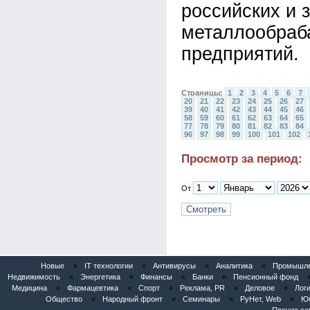
российских и 
металлообра
предприятий.
Страницы:
1
2
3
4
5
6
7
20
21
22
23
24
25
26
27
39
40
41
42
43
44
45
46
58
59
60
61
62
63
64
65
77
78
79
80
81
82
83
84
96
97
98
99
100
101
102
Просмотр за период:
От
Новые
«
IT технологии
«
Антивирусы
«
Аналитика
«
Промышлен
Недвижимость
«
Энергетика
«
Финансы
«
Банки
«
Пенсионный фонд
Медицина
«
Фармацевтика
«
Спорт
«
Реклама, PR
«
Деловое
«
Логи
Общество
«
Народный фронт
«
Семинары
«
РуНет, Web
«
Юб