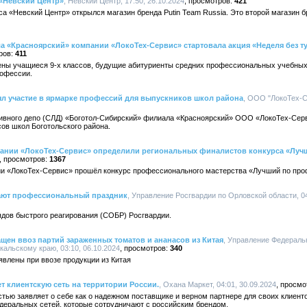
 «Невский Центр»
, Невский Центр, 17:50, 26.10.2024
421
са «Невский Центр» открылся магазин бренда Putin Team Russia. Это второй магазин б
 «Красноярский» компании «ЛокоТех-Сервис» стартовала акция «Неделя без т
411
ены учащиеся 9-х классов, будущие абитуриенты средних профессиональных учебных
рофессии.
л участие в ярмарке профессий для выпускников школ района
, ООО "ЛокоТех-Се
ивного депо (СЛД) «Боготол-Сибирский» филиала «Красноярский» ООО «ЛокоТех-Серв
ов школ Боготольского района.
ании «ЛокоТех-Сервис» определили региональных финалистов конкурса «Луч
1367
и «ЛокоТех-Сервис» прошёл конкурс профессионального мастерства «Лучший по проф
ают профессиональный праздник
, Управление Росгвардии по Орловской области, 04
ядов быстрого реагирования (СОБР) Росгвардии.
щен ввоз партий зараженных томатов и ананасов из Китая
, Управление Федераль
альскому краю, 03:10, 06.10.2024
340
влены при ввозе продукции из Китая
т клиентскую сеть на территории России.
, Охана Маркет, 04:01, 30.09.2024
тью заявляет о себе как о надежном поставщике и верном партнере для своих клиенто
еральных сетей, которые сотрудничают с российским брендом.