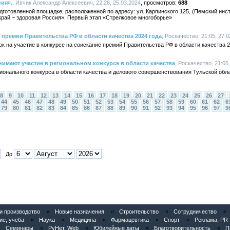
ия».
, Ивчик Александр Алексеевич, 22:28, 25.03.2024
688
одготовленной площадке, расположенной по адресу: ул. Карпинского 125, (Пемский ин
рай – здоровая Россия». Первый этап «Стрелковое многоборье»
 премии Правительства РФ в области качества 2024 года
, Роскачество, 21:05, 27.
к на участие в конкурсе на соискание премий Правительства РФ в области качества 2
нимают участие в региональном конкурсе в области качества
, Роскачество, 21:05
онального конкурса в области качества и делового совершенствования Тульской обла
8
9
10
11
12
13
14
15
16
17
18
19
20
21
22
23
24
25
26
27
44
45
46
47
48
49
50
51
52
53
54
55
56
57
58
59
60
61
62
6
79
80
81
82
83
84
85
86
87
88
89
90
91
92
93
94
95
96
97
9
До
 производство
«
Новые назначения
«
Строительство
«
Сотрудничество
«
ие, учеба
«
Наука
«
Медицина
«
Фармацевтика
«
Спорт
«
Реклама, PR
«
Семинары
«
РуНет, Web
«
Юбилейные даты
«
Благотворительность
«
П