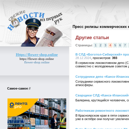
Пресс релизы коммерческих 
Архив пресс-релизов
//
Другие статьи
Страницы:
1
2
3
4
5
6
7
Https://flower-shop.online
В СЛД «Боготол-Сибирский» про
28.12.2024
393
https://flower-shop.online
flower-shop.online
В сервисном локомотивном депо (С
совместно с молодежным советом д
Сотрудники депо «Канск-Иланск
Сотрудники сервисного локомотивн
атмосферы.
Самое-самое
//
Сварщики СЛД «Канск-Иланский»
Балерина, крутящийся человечек, с
Работникам ремонтного локомот
В Красноярском крае в пяти серви
уже в октябре они получат увеличе