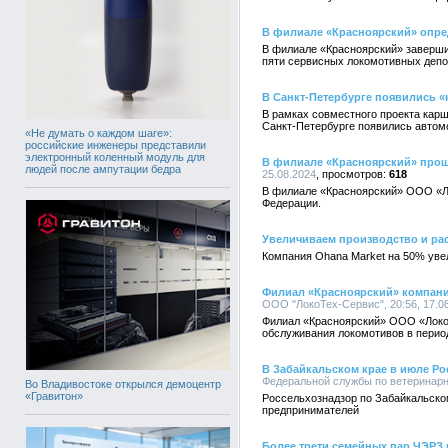
В филиале «Красноярский» опре
В филиале «Красноярский» завершил
пяти сервисных локомотивных депо 
В Санкт-Петербурге появились 
В рамках совместного проекта карш
Санкт-Петербурге появились автомо
«Не думать о каждом шаге»:
российские инженеры представили
электронный коленный модуль для
В филиале «Красноярский» про
людей после ампутации бедра
25.08.2024
618
В филиале «Красноярский» ООО «Л
Федерации.
Увеличиваем производство и рас
Компания Ohana Market на 50% уве
Филиал «Красноярский» компани
ООО "ЛокоТех-Сервис", 20:56, 17.0
Филиал «Красноярский» ООО «ЛокоТ
обслуживания локомотивов в период
В Забайкальском крае в июле Ро
Федеральной службы по ветеринарно
Во Владивостоке открылся демоцентр
«Гравитон»
Россельхознадзор по Забайкальско
предпринимателей
Более трети семейных пар ЧЭРЗ 