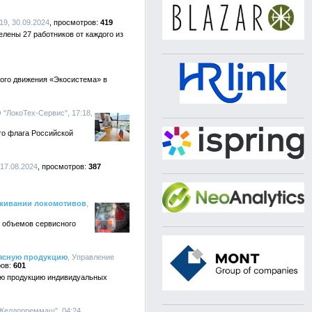
19, 30.09.2024
419
лены 27 работников от каждого из
ного движения «Экосистема» в
 "ЛокоТех-Сервис", 17:18,
о флага Российской
 17.08.2024
387
уживании локомотивов
,
 объемов сервисного
мясную продукцию
, Управление
601
ную продукцию индивидуальных
Желдорреммаш", 04:24,