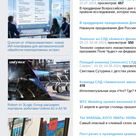
22.07.2024
657
В преддверии Всероссийского дня 
провели исследование, которое пок
В преддверии празднования Дн
Накануне празднования Дня Росси
Технолог из СЛД «Ачинск» фили
Quorum от «Наносемантики»: новая
05:13, 04.06.2024
550
ИИ-платформа для автоматической
Технолог сервисного локомотивног
обработки корпоративных встреч
программе Поле Чудес» на федерал
Поющий инженер (технолог) СЛД
Сервис", 03:39, 04.06.2024
Светлана Сутурина с детства увлек
Команда СЛД «Зиминское» завоев
478
Интеллектуальная игра «Что? Где?
WTC Wedding провёл весенний б
Robort от 3Logic Group расширил
17 апреля в центре столицы проше
портфель роботами Unitree A2 и A2-W
ТЫ ЗНАЕШЬ, КОГО ЗВАТЬ: НОВ
Самый опасный и сложный сезон за
Пост-релиз о проведении краевы