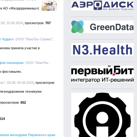
ит в АО «Желдорреммаш»)
59, 15.06.2024
707
е Чудес»
, ООО "ЛокоТех-Сервис",
ичева приняла участие в
 Дню пионерии
, ООО "ЛокоТех -
и фестивалях.
с", 03:38, 04.06.2024
елезнодорожном техникуме.
652
614
тиваля молодежи Пермского края