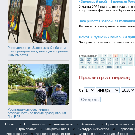
«Здоровый край – Здоровая Росс
2 марта 2924 года на специально п
спортивный фестиваль «Здоровый к
Завершается заявочная кампания
Роскачество завершает прием заяво
Почти 30 тульских компаний при
Завершена заявочная кампания реги
Росгвардеец из Запорожской области
стал призером международной премии
«Мы вместе»
Страницы:
1
2
3
4
5
6
7
36
37
38
39
40
41
42
43
71
72
73
74
75
76
77
78
105
106
107
108
109
Просмотр за период:
От
Росгвардейцы обеспечили
безопасность во время празднования
Дня ВДВ
Новые
«
IT технологии
«
Антивирусы
«
Аналитика
«
Промышленность и
Страхование
«
Микрофинансы
«
Культура, искусство
«
Образован
Конференции
«
Мнения специалистов
«
Общество
«
Народный фронт