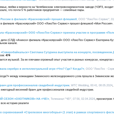
семьи, любви и верности на Челябинском электровозоремонтном заводе (ЧЭРЗ, вход
азало, что почти 5 % работников предприятия — семейные пары.
я России в филиале «Красноярский» прошел флешмоб
, ООО "ЛокоТех-Сервис", 01:
и в филиале «Красноярский» ООО «ЛокоТех-Сервис» прошел флешмоб «Моя Россия».
ала «Красноярский» ООО «ЛокоТех-Сервис» приняла участие в программе «Пол
о депо (СЛД) «Ачинск» филиала «Красноярский» ООО «ЛокоТех-Сервис» Екатерина Куз
ьном канале.
 «Северобайкальск» Светлана Сутурина выступила на концерте, посвященном
474
ается музыкой. За ее плечами огромный опыт участия в разных конкурсах, концертах 
ала серебро в интеллектуальной игре «Что? Где? Когда?»
, ООО "ЛокоТех - Серви
 Когда?» между командами Зиминского железнодорожного узла прошла в Зиминском ж
ранч для профессионалов свадебной индустрии
, WTC Wedding, 00:41, 08.05.2024
л ежегодный весенний бранч для профессионалов свадебной индустрии.
ЫЙ СЕЗОН «ОХОТНИКОВ» НА «ЧЕ!»
, Телеканал "ЧЕ!", 07:56, 02.04.2024
 всю историю реалити
х соревнований «Стрелковое многоборье» (1 этап) в рамках спортивного фес