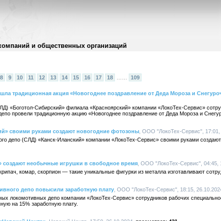
компаний и общественных организаций
8
9
10
11
12
13
14
15
16
17
18
……
109
шла традиционная акция «Новогоднее поздравление от Деда Мороза и Снегуро
ЛД) «Боготол-Сибирский» филиала «Красноярский» компании «ЛокоТех-Сервис» сотр
епо провели традиционную акцию «Новогоднее поздравление от Деда Мороза и Снегу
ий» своими руками создают новогодние фотозоны
, ООО "ЛокоТех-Сервис", 17:01,
ого депо (СЛД) «Канск-Иланский» компании «ЛокоТех-Сервис» своими руками создают
 создают необычные игрушки в свободное время
, ООО "ЛокоТех-Сервис", 04:45, 
крипач, комар, скорпион — такие уникальные фигурки из металла изготавливают сотру
ивного депо повысили заработную плату
, ООО "ЛокоТех-Сервис", 18:15, 26.10.202
сных локомотивных депо компании «ЛокоТех-Сервис» сотрудников рабочих специально
нную на 15% заработную плату.