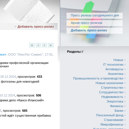
Пресс релизы сегодняшнего дня
Архив пресс-релизов
»
Добавить пресс-релиз
Добавить пресс-релиз
«
‹
›
»
Разделы
//
чки»
, ООО "ЛокоТех-Сервис", 17:01,
Новые
«
удники профсоюзной организации
IT технологии
«
рочки»
Антивирусы
«
Аналитика
«
 28.12.2024
433
Промышленность и производство
«
 фотозоны для новогодней
Новые назначения
«
Строительство
«
Сотрудничество
«
10.12.2024
506
Недвижимость
«
дники депо «Канск-Иланский».
Энергетика
«
Финансы
«
4
665
Банки
«
Пенсионный фонд
«
стей ждёт существенная прибавка:
Страхование
«
Микрофинансы
«