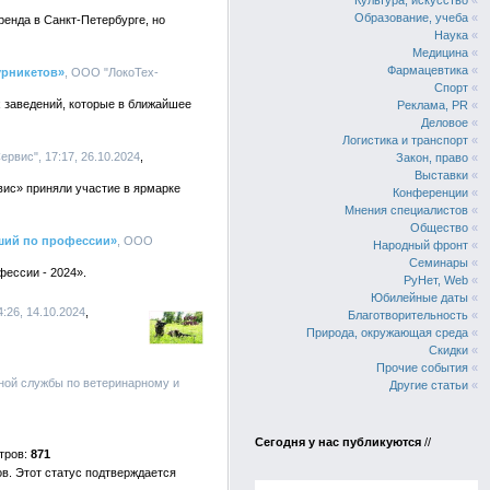
Культура, искусство
«
Образование, учеба
«
ренда в Санкт-Петербурге, но
Наука
«
Медицина
«
Фармацевтика
«
урникетов»
, ООО "ЛокоТех-
Спорт
«
 заведений, которые в ближайшее
Реклама, PR
«
Деловое
«
Логистика и транспорт
«
рвис", 17:17, 26.10.2024
Закон, право
«
Выставки
«
ис» приняли участие в ярмарке
Конференции
«
Мнения специалистов
«
Общество
«
ший по профессии»
, ООО
Народный фронт
«
Семинары
«
ессии - 2024».
РуНет, Web
«
Юбилейные даты
«
:26, 14.10.2024
Благотворительность
«
Природа, окружающая среда
«
Скидки
«
Прочие события
«
ной службы по ветеринарному и
Другие статьи
«
Сегодня у нас публикуются
//
871
в. Этот статус подтверждается