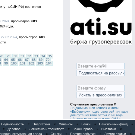
ститут ФСИН РФ) состоялся
02.2024
683
024 года.
, 27.02.2024
609
сти.
28
29
30
31
32
33
34
35
3
64
65
66
67
68
69
70
8
99
100
101
102
103
104
Случайные пресс-релизы //
•
В дали манили кешбэк и мили.
«Выберу.ру» подготовил рейтинг карт
для путешествий летом 2026 года
•
Анализ рынка сырья для ЛКМ в
России
Недвижимость
«
Энергетика
«
Финансы
«
Банки
«
Пенсионный фонд
«
•
Анализ рынка профиля алюминиевого
«
Деловое
«
Логистика и транспорт
«
Закон, право
«
Выставки
«
в России
•
Культура без границ: в Москве
рирода, окружающая среда
«
Скидки
«
Прочие события
«
Другие статьи
«