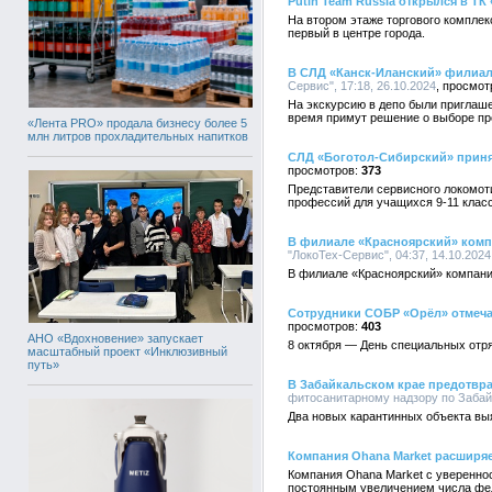
Putin Team Russia открылся в ТК
На втором этаже торгового комплек
первый в центре города.
В СЛД «Канск-Иланский» филиала
Сервис", 17:18, 26.10.2024
На экскурсию в депо были приглаш
время примут решение о выборе п
«Лента PRO» продала бизнесу более 5
млн литров прохладительных напитков
СЛД «Боготол-Сибирский» приня
373
Представители сервисного локомот
профессий для учащихся 9-11 класс
В филиале «Красноярский» комп
"ЛокоТех-Сервис", 04:37, 14.10.2024
В филиале «Красноярский» компани
Сотрудники СОБР «Орёл» отмеч
403
АНО «Вдохновение» запускает
8 октября — День специальных отр
масштабный проект «Инклюзивный
путь»
В Забайкальском крае предотвра
фитосанитарному надзору по Забайк
Два новых карантинных объекта выя
Компания Ohana Market расширяе
Компания Ohana Market с увереннос
постоянным увеличением числа фед