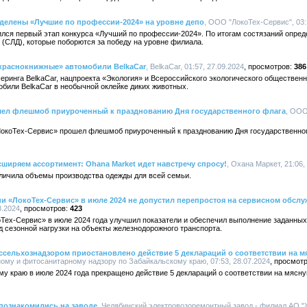
делены «Лучшие по профессии-2024» на уровне депо
, ООО "ЛокоТех-Сервис", 03:
ся первый этап конкурса «Лучший по профессии-2024». По итогам состязаний опреде
(СЛД), которые поборются за победу на уровне филиала.
«краснокнижные» автомобили BelkaCar
, BelkaCar, 01:57, 27.09.2024
386
еринга BelkaCar, нацпроекта «Экология» и Всероссийского экологического обществен
били BelkaCar в необычной оклейке диких животных.
шел флешмоб приуроченный к празднованию Дня государственного флага
, ООО
окоТех-Сервис» прошел флешмоб приуроченный к празднованию Дня государственног
ширяем ассортимент: Ohana Market идет навстречу спросу!
, Охана Маркет, 21:06,
личила объемы производства одежды для всей семьи.
и «ЛокоТех-Сервис» в июле 2024 не допустил перепростоя на сервисном обсл
8.2024
423
ех-Сервис» в июле 2024 года улучшил показатели и обеспечил выполнение заданных
 сезонной нагрузки на объекты железнодорожного транспорта.
ссельхознадзором приостановлено действие 5 деклараций о соответствии на 
му и фитосанитарному надзору по Забайкальскому краю, 07:53, 28.07.2024
му краю в июле 2024 года прекращено действие 5 деклараций о соответствии на мяс
познакомились на заводе
, Челябинский электровозоремонтный завод - филиал АО "