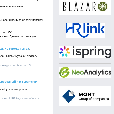
ения предписание.
 России решила жалобу признать
750
ности». Данная система уже
еды» в городе Тында
,
оде Тында Амурской области
Х Амурской области, 19:18,
 Свободный и в Бурейском
и в Бурейском районе
ерство ЖКХ Амурской области,