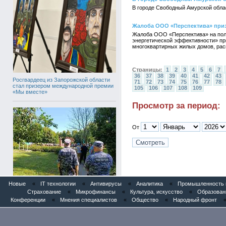
В городе Свободный Амурской обла
Жалоба ООО «Перспектива» при
Жалоба ООО «Перспектива» на поло
энергетической эффективности» пр
многоквартирных жилых домов, рас
Страницы:
1
2
3
4
5
6
7
36
37
38
39
40
41
42
43
Росгвардеец из Запорожской области
71
72
73
74
75
76
77
78
стал призером международной премии
105
106
107
108
109
«Мы вместе»
Просмотр за период:
От
Росгвардейцы обеспечили
Новые
«
IT технологии
«
Антивирусы
«
Аналитика
«
Промышленность и
безопасность во время празднования
Страхование
«
Микрофинансы
«
Культура, искусство
«
Образован
Дня ВДВ
Конференции
«
Мнения специалистов
«
Общество
«
Народный фронт