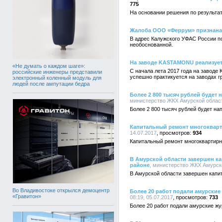
775
На основании решения по результа
Жалоба ООО «Феррум» признана
В адрес Калужского УФАС России п
необоснованной.
На заводе KASTAMONU реализуе
«Не думать о каждом шаге»:
С начала лета 2017 года на завод
российские инженеры представили
успешно практикуется на заводах 
электронный коленный модуль для
людей после ампутации бедра
Более 2 800 тысяч рублей будет
министерство ЖКХ Амурской области
Более 2 800 тысяч рублей будет н
Капитальный ремонт многокварт
14.07.2017
934
Капитальный ремонт многоквартирн
В Амурской области завершен к
районе
, министерство ЖКХ Амурско
В Амурской области завершен капи
Во Владивостоке открылся демоцентр
Более 20 работ подали амурские
«Гравитон»
08:19, 05.07.2017
733
Более 20 работ подали амурские жу