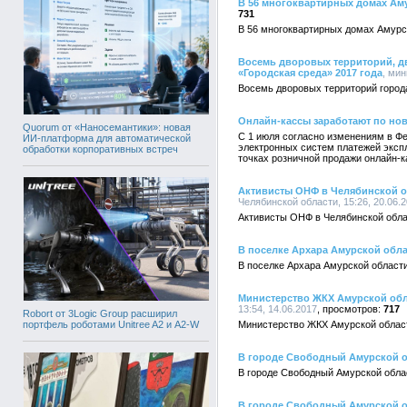
В 56 многоквартирных домах Ам
731
В 56 многоквартирных домах Амурс
Восемь дворовых территорий, д
«Городская среда» 2017 года
, ми
Восемь дворовых территорий город
Онлайн-кассы заработают по но
Quorum от «Наносемантики»: новая
С 1 июля согласно изменениям в Ф
ИИ-платформа для автоматической
электронных систем платежей эксп
обработки корпоративных встреч
точках розничной продажи онлайн-к
Активисты ОНФ в Челябинской о
Челябинской области, 15:26, 20.06.
Активисты ОНФ в Челябинской обла
В поселке Архара Амурской обла
В поселке Архара Амурской област
Министерство ЖКХ Амурской обла
13:54, 14.06.2017
717
Robort от 3Logic Group расширил
портфель роботами Unitree A2 и A2-W
Министерство ЖКХ Амурской област
В городе Свободный Амурской о
В городе Свободный Амурской обла
В городе Свободный Амурской о