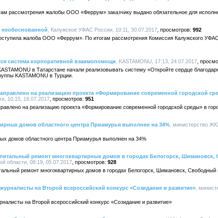
там рассмотрения жалобы ООО «Феррум» заказчику выдано обязательное для исполн
 необоснованной
, Калужское УФАС России, 10:11, 30.07.2017
992
оступила жалоба ООО «Феррум». По итогам рассмотрения Комиссия Калужского УФАС
тся система корпоративной взаимопомощи
, KASTAMONU, 17:13, 24.07.2017
е KASTAMONU в Татарстане начали реализовывать систему «Откройте сердце благодар
группы KASTAMONU в Турции.
 направлено на реализацию проекта «Формирование современной городской ср
, 10:15, 18.07.2017
951
аправлено на реализацию проекта «Формирование современной городской среды» в гор
ирных домов областного центра Приамурья выполнен на 34%
, министерство ЖК
ых домов областного центра Приамурья выполнен на 34%
апитальный ремонт многоквартирных домов в городах Белогорск, Шимановск,
й области, 08:19, 05.07.2017
928
тальный ремонт многоквартирных домов в городах Белогорск, Шимановск, Свободный 
 журналисты на Второй всероссийский конкурс «Созидание и развитие»
, минист
рналисты на Второй всероссийский конкурс «Созидание и развитие»