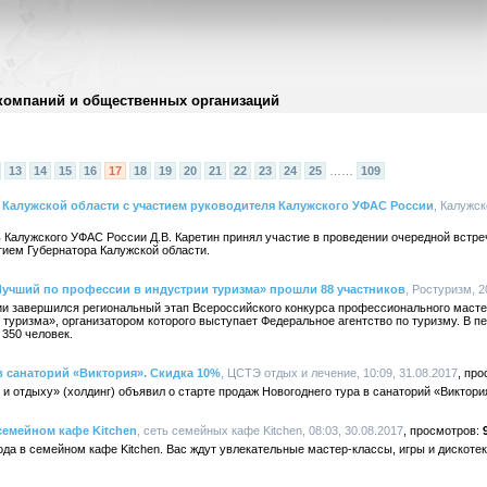
компаний и общественных организаций
13
14
15
16
17
18
19
20
21
22
23
24
25
……
109
 Калужской области с участием руководителя Калужского УФАС России
, Калужск
ь Калужского УФАС России Д.В. Каретин принял участие в проведении очередной встре
тием Губернатора Калужской области.
Лучший по профессии в индустрии туризма» прошли 88 участников
, Ростуризм, 2
ии завершился региональный этап Всероссийского конкурса профессионального маст
туризма», организатором которого выступает Федеральное агентство по туризму. В пе
 350 человек.
в санаторий «Виктория». Скидка 10%
, ЦСТЭ отдых и лечение, 10:09, 31.08.2017
и отдыху» (холдинг) объявил о старте продаж Новогоднего тура в санаторий «Виктор
семейном кафе Kitchen
, сеть семейных кафе Kitchen, 08:03, 30.08.2017
года в семейном кафе Kitchen. Вас ждут увлекательные мастер-классы, игры и дискоте