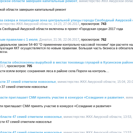
урской области завершен капитальный ремонт
, министерство ЖКХ Амурской област
кой области завершен капитальный ремонт
ва сквера и пешеходная зона центральной улицы города Свободный Амурской 
нистерство ЖКХ Амурской области, 14:23, 27.06.2017
743
а Свободный Амурской области включены в проект «Городская среда» 2017 года
вым правилам с 1 июля
, Дэнатол, 21:36, 22.06.2017
762
едеральном законе 54-Ф3 “О применении контрольно-кассовой техники” при расчете 
луатация ККТ осуществляется по новым правилам. Большая часть бизнеса в обязател
ассы.
бласти обеспокоены вырубкой в местах токовища глухарей в Кусинском район
2017
705
сти взяли вопрос сохранения леса в районе села Пороги на контроль…
сти 37 семей отметили новоселье
, министерство ЖКХ Амурской области, 15:04, 20.
и 37 семей отметили новоселье
сти приглашает СМИ принять участие в конкурсе «Созидание и развитие»
, мин
и приглашает СМИ принять участие в конкурсе «Созидание и развитие»
бласти 47 семей отметили новоселье
, министерство ЖКХ Амурской области, 13:53, 
сти 47 семей отметили новоселье
бласти 47 семей отметили новоселье
, министерство ЖКХ Амурской области, 13:53, 