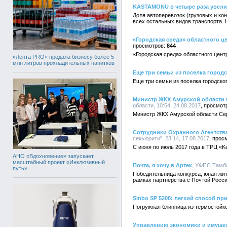
KASTAMONU в четыре раза увели
Доля автоперевозок (грузовых и ко
всех остальных видов транспорта. 
«Городская среда» областного ц
844
«Городская среда» областного цен
«Лента PRO» продала бизнесу более 5
млн литров прохладительных напитков
Еще три семьи из поселка городс
Еще три семьи из поселка городско
Министр ЖКХ Амурской области С
области, 10:54, 24.08.2017
Министр ЖКХ Амурской области Сер
Сотрудники Охранного Агентства
секьюрити", 23:14, 17.08.2017
С июня по июль 2017 года в ТРЦ «K
АНО «Вдохновение» запускает
масштабный проект «Инклюзивный
Почта, я хочу в Артек
, УФПС Тамбо
путь»
Победительница конкурса, юная жит
рамках партнерства с Почтой России
Sinbo SP 5208: легкий способ п
Погружная блинница из термостойк
Управлению экономики и имущес