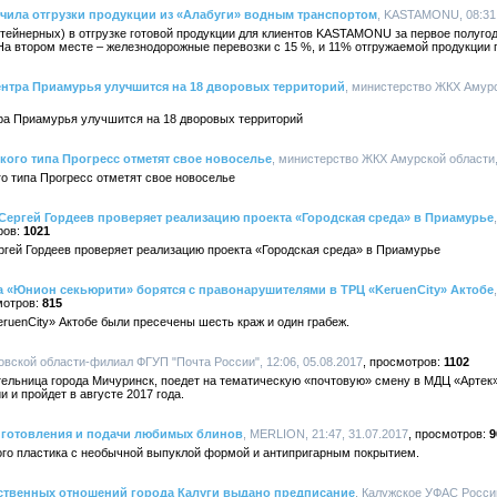
чила отгрузки продукции из «Алабуги» водным транспортом
, KASTAMONU, 08:31,
нтейнерных) в отгрузке готовой продукции для клиентов KASTAMONU за первое полугод
На втором месте – железнодорожные перевозки с 15 %, и 11% отгружаемой продукции 
ентра Приамурья улучшится на 18 дворовых территорий
, министерство ЖКХ Амурск
тра Приамурья улучшится на 18 дворовых территорий
кого типа Прогресс отметят свое новоселье
, министерство ЖКХ Амурской области, 
го типа Прогресс отметят свое новоселье
ергей Гордеев проверяет реализацию проекта «Городская среда» в Приамурье
1021
гей Гордеев проверяет реализацию проекта «Городская среда» в Приамурье
 «Юнион секьюрити» борятся с правонарушителями в ТРЦ «KeruenCity» Актобе
815
eruenCity» Актобе были пресечены шесть краж и один грабеж.
вской области-филиал ФГУП "Почта России", 12:06, 05.08.2017
1102
ельница города Мичуринск, поедет на тематическую «почтовую» смену в МДЦ «Артек»,
 и пройдет в августе 2017 года.
риготовления и подачи любимых блинов
, MERLION, 21:47, 31.07.2017
9
ого пластика с необычной выпуклой формой и антипригарным покрытием.
твенных отношений города Калуги выдано предписание
, Калужское УФАС России