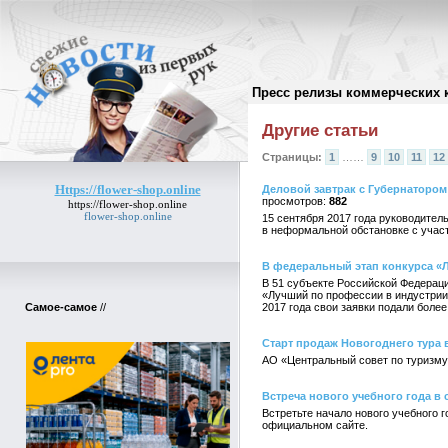
Пресс релизы коммерческих 
Архив пресс-релизов
//
Другие статьи
Страницы:
1
……
9
10
11
12
Https://flower-shop.online
Деловой завтрак с Губернатором
882
https://flower-shop.online
flower-shop.online
15 сентября 2017 года руководител
в неформальной обстановке с учас
В федеральный этап конкурса «
В 51 субъекте Российской Федерац
«Лучший по профессии в индустрии 
Самое-самое
//
2017 года свои заявки подали более
Старт продаж Новогоднего тура 
АО «Центральный совет по туризму 
Встреча нового учебного года в 
Встретьте начало нового учебного 
официальном сайте.