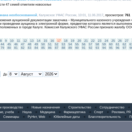
сти 47 семей отметили новоселье
знана необоснованной
, Калужское УФАС России, 10:01, 11.06.2017
761
жения аукционной документации заказчика – Муниципального казенного учреждения
и проведении аукциона в электронной форме, предметом которого является выполнен
положенных в городе Калуге. Комиссия Калужского УФАС России признало жалобу ОО
8
9
10
11
12
13
14
15
16
17
18
19
20
21
22
23
24
25
26
27
44
45
46
47
48
49
50
51
52
53
54
55
56
57
58
59
60
61
62
6
79
80
81
82
83
84
85
86
87
88
89
90
91
92
93
94
95
96
97
9
До
 производство
«
Новые назначения
«
Строительство
«
Сотрудничество
«
ие, учеба
«
Наука
«
Медицина
«
Фармацевтика
«
Спорт
«
Реклама, PR
«
Семинары
«
РуНет, Web
«
Юбилейные даты
«
Благотворительность
«
П