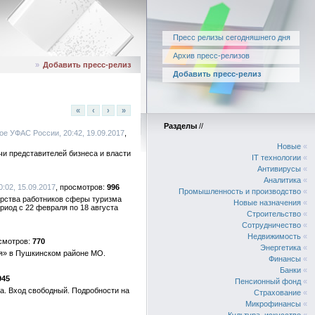
Пресс релизы сегодняшнего дня
Архив пресс-релизов
»
Добавить пресс-релиз
Добавить пресс-релиз
«
‹
›
»
Разделы
//
ое УФАС России, 20:42, 19.09.2017
Новые
«
чи представителей бизнеса и власти
IT технологии
«
Антивирусы
«
Аналитика
«
0:02, 15.09.2017
996
Промышленность и производство
«
ерства работников сферы туризма
Новые назначения
«
риод с 22 февраля по 18 августа
Строительство
«
Сотрудничество
«
Недвижимость
«
770
Энергетика
«
ия» в Пушкинском районе МО.
Финансы
«
Банки
«
945
Пенсионный фонд
«
ка. Вход свободный. Подробности на
Страхование
«
Микрофинансы
«