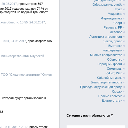
Культура, искусство
«
 29.08.2017
897
Образование, учеба
«
ие 2017 года составляет 74 % от
Наука
«
приходится на водный транспорт.
Медицина
«
Фармацевтика
«
ой области, 10:55, 24.08.2017
Спорт
«
Реклама, PR
«
Деловое
«
Логистика и транспорт
«
10:54, 24.08.2017
846
Закон, право
«
Выставки
«
Конференции
«
Мнения специалистов
«
, министерство ЖКХ Амурской
Общество
«
Народный фронт
«
Семинары
«
РуНет, Web
«
, ТОО "Охранное агентство "Юнион
Юбилейные даты
«
Благотворительность
«
Природа, окружающая среда
«
Скидки
«
Прочие события
«
 которая будет организована в
Другие статьи
«
63
Сегодня у нас публикуются
//
, 10:11, 30.07.2017