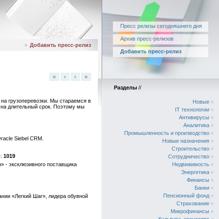
Пресс релизы сегодняшнего дня
Архив пресс-релизов
»
Добавить пресс-релиз
Добавить пресс-релиз
«
‹
›
»
Разделы
//
 на грузоперевозки. Мы стараемся в
Новые
«
и на длительный срок. Поэтому мы
IT технологии
«
Антивирусы
«
Аналитика
«
Промышленность и производство
«
racle Siebel CRM.
Новые назначения
«
Строительство
«
1019
Сотрудничество
«
н» - эксклюзивного поставщика
Недвижимость
«
Энергетика
«
Финансы
«
Банки
«
Пенсионный фонд
«
ании «Легкий Шаг», лидера обувной
Страхование
«
Микрофинансы
«