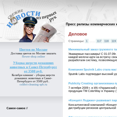
Пресс релизы коммерческих 
Архив пресс-релизов
//
Деловое
Страницы:
1
……
117
118
119
Цветов по Москве
Минимальный заказ грузового так
Доставка
цветов по Москве
заказать
Уважаемые пассажиры! С 01.07.09г.
flower-shop.online
каждой мелочи идти на встречу сво
разработали систему, позволяющую
Уборка шерсти домашних
животных в Санкт-Петербурге
Компания Sputnik Labs стала мас
от 3500 руб.
Sputnik Labs подтвердил высокий у
Колибри клининг -
уборка шерсти
домашних животных в Санкт-
Петербурге от 3500 руб.
.
Publicity Creating организована
colibri-cleaning-spb.ru
7 октября 2009 г. в ИА «Украинский
продукции ТМ ColorWay в Украину 
«Концепт Лоджик» развивает пар
Консалтинговой компанией «Концепт
дистрибуции регионов центральной 
Самое-самое
//