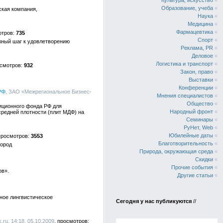
Культура, искусство
«
Образование, учеба
«
ская компания,
Наука
«
Медицина
«
Фармацевтика
«
735
Спорт
«
жный шаг к удовлетворению
Реклама, PR
«
Деловое
«
Логистика и транспорт
«
932
Закон, право
«
Выставки
«
Конференции
«
РФ
, ЗАО «Межрегиональное Бизнес-
Мнения специалистов
«
Общество
«
иционного фонда РФ для
Народный фронт
«
редней плотности (плит МДФ) на
Семинары
«
РуНет, Web
«
Юбилейные даты
«
3553
Благотворительность
«
город
Природа, окружающая среда
«
Скидки
«
Прочие события
«
ов».
Другие статьи
«
лное лингвистическое
Сегодня у нас публикуются
//
k.ru, 14:18, 05.10.2009