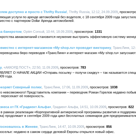
ем доступно и просто с Thrifty Russia!
, Thrifty Russia, 12:12, 24.09.2009
вляющая услуги по аренде автомобилей без водителя, с 18 сентября 2009 года запусти
вместно с партнером Dollar Аренда автомобилей.
на банкротом
, Optim Consult, 10:44, 18.09.2009
1331
нкротства авиакомпаний становится неумение выстроить эффективную систему мене
вместно с интернет-магазином «My-shop.ru» проводит викторину
, ТрансЛинк, 12:
переводчика бюро переводов «ТрансЛинк» и интернет-магазин «My-shop.ru» запускают
у
, «АККОРД ПОСТ», 22:50, 11.09.2009
783
ЕТ О НАЧАЛЕ АКЦИИ «Отправь посылку – получи скидку» – так называется специ
09 года.
окоряет Северный полюс
, ТрансЛинк, 17:06, 11.09.2009
1038
о невозможного! Представитель компании – переводчик Роман Горелов недавно побыва
пересекает её поверхность.
знеса от ГК «Градиент Альфа»
, Градиент Альфа, 14:51, 10.09.2009
822
в рамках реализации «Корпоративной антикризисной программы развития и поддержки
ма) продолжает в сентябре 2009 года цикл бесплатных семинаров для предпринимател
босновалось в Женеве
, ТрансЛинк, 14:47, 10.09.2009
856
воселье: недавно в самом сердце деловой Европы открылся новый офис.