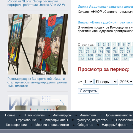
Robort от 3Logic Group расширил
портфель роботами Unitree A2 и A2-W
Ирина Авдонина назначена дире
Холдинг АНКОР объявляет о назнач
Вышел «Банк судебной практики
В линейке продуктов Консорциума 
практики Двенадцатого арбитражног
Страницы:
1
2
3
4
5
6
7
36
37
38
39
40
41
42
43
71
72
73
74
75
76
77
78
105
106
107
108
109
110
1
133
134
135
136
137
138
Просмотр за период:
Росгвардеец из Запорожской области
От
стал призером международной премии
«Мы вместе»
Новые
«
IT технологии
«
Антивирусы
«
Аналитика
«
Промышленность и
Страхование
«
Микрофинансы
«
Культура, искусство
«
Образован
Конференции
«
Мнения специалистов
«
Общество
«
Народный фронт