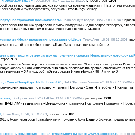
 «Городское такси»
, Городское такси, 12:11, 13.10.2009
1104
торой раз за последние два месяца пополнился новыми машинами. На этот раз москов
ассажиров и грузоперевозках, закупила Citro&#235;n Berlingo.
сперту» востребован пользователями
, Консорциум Кодекс, 19:35, 08.10.2009
одекс» запустил Линию профессиональной поддержки «Задай вопрос эксперту», это ва
ронных справочных систем в квалифицированных консультациях.
компания «Меза» предлагают рассказать о Шефе
, ТрансЛинк, 19:31, 08.10.2009
жает начатый в сентябре проект «ТрансЛинк – праздник круглый год».
гентство» подготовило заявку на получение средств Инвестиционного фонда 
918
дала заявку в Министерство регионального развития РФ на получение средств Инвест
зация современного импортозамещающего производства древесноволокнистых плит с
 стоимость – 5,7 млрд. руб., объем средств Инвестфонда - 584,7 млн. руб.
 - Санкт-Петербург. На Embraer-120.
, ЗАО "Русские Самолеты", 18:05, 07.10.2009
й регулярный авиарейс по маршруту Нижний Новгород - Санкт-Петербург - Нижний Нов
ектами
, ГК «Проектная ПРАКТИКА», 19:51, 06.10.2009
1290
ная ПРАКТИКА» вышла книга «Методология управления Портфелем Программ и Проект
!
, ТрансЛинк, 18:26, 05.10.2009
860
 2010 г. бюро переводов ТрансЛинк лечит головную боль Вашего бизнеса, предлагая по
щенность помещения" - новая публикация на сайте www.natpotolok.ru
, Natpotolo