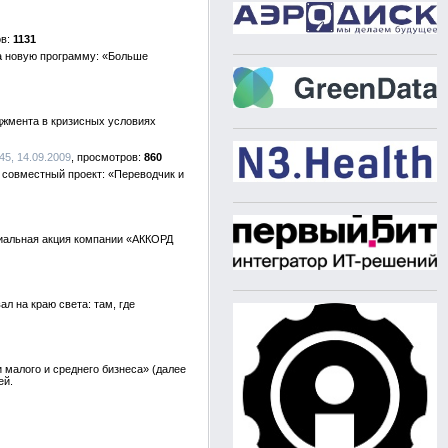
1131
ла новую программу: «Больше
джмента в кризисных условиях
45, 14.09.2009
860
 совместный проект: «Переводчик и
альная акция компании «АККОРД
л на краю света: там, где
 малого и среднего бизнеса» (далее
ей.