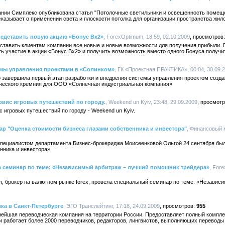
мпании Симплекс опубликована статья "Потолочные светильники и освещенность помещ
ассказывает о применении света и плоскости потолка для организации пространства жи
редставить новую акцию «Бонус Bх2»
, ForexOptimum, 18:59, 02.10.2009
ставить клиентам компании все новые и новые возможности для получения прибыли. 
ять участие в акции «Бонус Bх2» и получить возможность вместо одного Бонуса получи
емы управления проектами в «Солинком»
, ГК «Проектная ПРАКТИКА», 00:04, 30.09.
завершила первый этап разработки и внедрения системы управления проектом созда
ического кремния для OOO «Солнечная индустриальная компания»
вис игровых путешествий по городу.
, Weekend un Kyiv, 23:48, 29.09.2009
 игровых путешествий по городу - Weekend un Kyiv.
ар "Оценка стоимости бизнеса глазами собственника и инвестора"
, Финансовый м
пециалистом департамента Бизнес-брокериджа Моисеенковой Ольгой 24 сентября бы
нника и инвестора».
 семинар по теме: «Независимый арбитраж – лучший помощник трейдера»
, For
m, брокер на валютном рынке forex, провела специальный семинар по теме: «Незави
а в Санкт-Петербурге
, ЭГО Транслейтинг, 17:18, 24.09.2009
955
нейшая переводческая компания на территории России. Предоставляет полный компле
 работает более 2000 переводчиков, редакторов, лингвистов, выполняющих переводы 