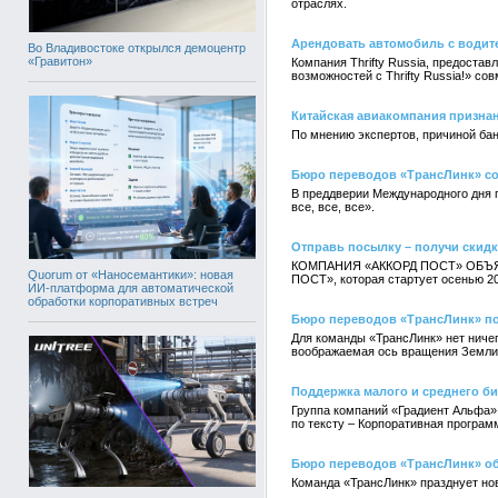
отраслях.
Арендовать автомобиль с водител
Во Владивостоке открылся демоцентр
«Гравитон»
Компания Thrifty Russia, предоста
возможностей с Thrifty Russia!» со
Китайская авиакомпания призна
По мнению экспертов, причиной ба
Бюро переводов «ТрансЛинк» со
В преддверии Международного дня 
все, все, все».
Отправь посылку – получи скидк
КОМПАНИЯ «АККОРД ПОСТ» ОБЪЯВЛЯ
Quorum от «Наносемантики»: новая
ПОСТ», которая стартует осенью 20
ИИ-платформа для автоматической
обработки корпоративных встреч
Бюро переводов «ТрансЛинк» п
Для команды «ТрансЛинк» нет ничег
воображаемая ось вращения Земли 
Поддержка малого и среднего би
Группа компаний «Градиент Альфа» 
по тексту – Корпоративная програм
Бюро переводов «ТрансЛинк» о
Команда «ТрансЛинк» празднует но