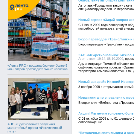
Обновление автопарка компании
Автопарк «Городского такси» уже в
специализирующаяся на перевозках п
Новый сервис «Задай вопрос эк
C 1 июня 2009 года Консорциум «К
потребностей пользователей элект
Бюро переводов «ТрансЛинк» и 
Бюро переводов «ТрансЛинк» продол
ЗАО «Межрегиональное Бизнес-А
Агентство», 19:14, 08.10.2009
Администрация Томской области по
«Лента PRO» продала бизнесу более 5
софинансирования проекта «Органи
млн литров прохладительных напитков
территории Томской области». Общая
Новый авиарейс Нижний Новгород
3 ноября 2009 г. открывается новы
Новая книга по управлению про
В серии книг «Библиотека «Проект
Акция! Мы лечим головную боль
С 01 октября 2009 г. по 01 февраля
сопровождение
АНО «Вдохновение» запускает
масштабный проект «Инклюзивный
путь»
"Потолочные светильники и осве