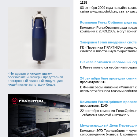
1135
03 октября 2009 года на сайте ко
сайта www.natpotolok.ru, статья р
Компания Forex Optimum рада п
Компания ForexOptimum рада предо
компании с 28.09.2009, могут прин
Завершен I этап внедрения сист
ГК «Проектная ПРАКТИКА» успешно 
слитков и пластин мультикристалл
В Киеве появился необычный сер
В Киеве появился необычный сервис
«Не думать о каждом шаге»:
российские инженеры представили
24 сентября был проведен семин
электронный коленный модуль для
811
людей после ампутации бедра
В Финансовом магазине «Финмаг» с
стоимости бизнеса глазами собстве
Компания ForexOptimum провела
1140
22 сентября компания ForexOptimu
трейдера в спорной ситуации».
Международный День Переводчик
Компания ЭГО Транслейтинг – круп
сопровождению бизнеса. В компании