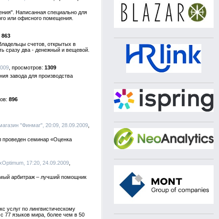
ения". Написанная специально для
лого или офисного помещения.
863
Владельцы счетов, открытых в
ть сразу два - денежный и вещевой.
2009
1309
ния завода для производства
896
агазин "Финмаг", 20:09, 28.09.2009
л проведен семинар «Оценка
exOptimum, 17:20, 24.09.2009
симый арбитраж – лучший помощник
кс услуг по лингвистическому
с 77 языков мира, более чем в 50