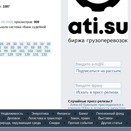
1087
3.09.2009
909
вышла система «Банк судебной
28
29
30
31
32
33
34
35
3
64
65
66
67
68
69
70
8
99
100
101
102
103
104
127
128
129
130
131
132
Случайные пресс-релизы //
•
Алексей Ермошин присоединился к
команде ITKey в должности директора
по продукту
Недвижимость
«
Энергетика
«
Финансы
«
Банки
«
Пенсионный фонд
«
•
«1С-Рарус» унифицировал кадровый
«
Деловое
«
Логистика и транспорт
«
Закон, право
«
Выставки
«
учет и расчет зарплаты 18 предприятий
АО «Первая нерудная компания»
рирода, окружающая среда
«
Скидки
«
Прочие события
«
Другие статьи
«
•
Итоги 9-й технической конференции
1C-RarusTechDay 2026