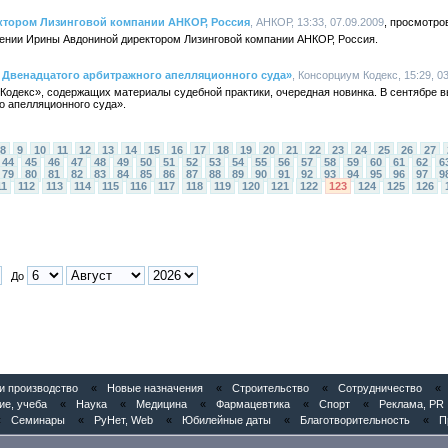
ктором Лизинговой компании АНКОР, Россия
, АНКОР, 13:33, 07.09.2009
ении Ирины Авдониной директором Лизинговой компании АНКОР, Россия.
 Двенадцатого арбитражного апелляционного суда»
, Консорциум Кодекс, 15:29, 0
«Кодекс», содержащих материалы судебной практики, очередная новинка. В сентябре 
о апелляционного суда».
8
9
10
11
12
13
14
15
16
17
18
19
20
21
22
23
24
25
26
27
44
45
46
47
48
49
50
51
52
53
54
55
56
57
58
59
60
61
62
6
79
80
81
82
83
84
85
86
87
88
89
90
91
92
93
94
95
96
97
9
11
112
113
114
115
116
117
118
119
120
121
122
123
124
125
126
До
 производство
«
Новые назначения
«
Строительство
«
Сотрудничество
«
ие, учеба
«
Наука
«
Медицина
«
Фармацевтика
«
Спорт
«
Реклама, PR
«
Семинары
«
РуНет, Web
«
Юбилейные даты
«
Благотворительность
«
П