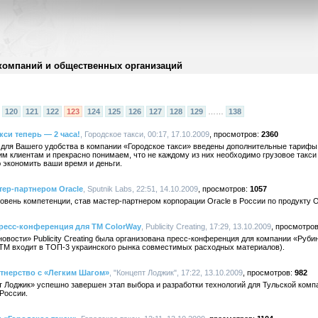
компаний и общественных организаций
120
121
122
123
124
125
126
127
128
129
……
138
си теперь — 2 часа!
, Городское такси, 00:17, 17.10.2009
2360
 для Вашего удобства в компании «Городское такси» введены дополнительные тарифы
им клиентам и прекрасно понимаем, что не каждому из них необходимо грузовое такс
 экономить ваши время и деньги.
тер-партнером Oracle
, Sputnik Labs, 22:51, 14.10.2009
1057
ровень компетенции, став мастер-партнером корпорации Oracle в России по продукту O
 пресс-конференция для ТМ ColorWay
, Publicity Creating, 17:29, 13.10.2009
 новости» Publicity Creating была организована пресс-конференция для компании «Руби
(ТМ входит в ТОП-3 украинского рынка совместимых расходных материалов).
тнерство с «Легким Шагом»
, "Концепт Лоджик", 17:22, 13.10.2009
982
 Лоджик» успешно завершен этап выбора и разработки технологий для Тульской комп
России.