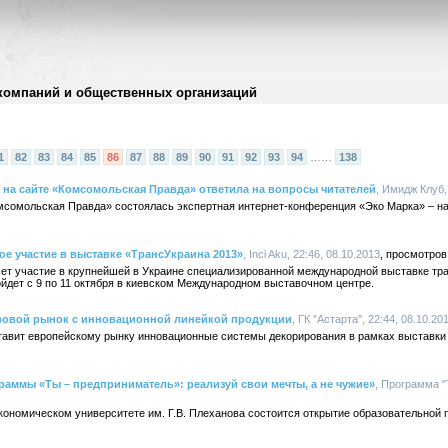
компаний и общественных организаций
1
82
83
84
85
86
87
88
89
90
91
92
93
94
……
138
на сайте «Комсомольская Правда» ответила на вопросы читателей
, Имидж Клуб,
омсомольская Правда» состоялась экспертная интернет-конференция «Эко Марка» – н
ое участие в выставке «ТрансУкраина 2013»
, Inci Aku, 22:46, 08.10.2013
мет участие в крупнейшей в Украине специализированной международной выставке тра
йдет с 9 по 11 октября в киевском Международном выставочном центре.
ировой рынок с инновационной линейкой продукции
, ГК "Астарта", 22:44, 08.10.20
тавит европейскому рынку инновационные системы декорирования в рамках выставки 
аммы «Ты – предприниматель»: реализуй свои мечты, а не чужие»
, Программа "
экономическом университете им. Г.В. Плеханова состоится открытие образовательной