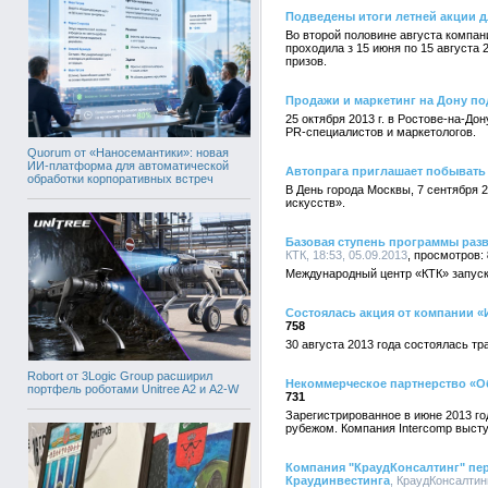
Подведены итоги летней акции дл
Во второй половине августа компани
проходила з 15 июня по 15 августа 
призов.
Продажи и маркетинг на Дону п
25 октября 2013 г. в Ростове-на-Д
PR-специалистов и маркетологов.
Quorum от «Наносемантики»: новая
ИИ-платформа для автоматической
Автопрага приглашает побывать 
обработки корпоративных встреч
В День города Москвы, 7 сентября 
искусств».
Базовая ступень программы разв
КТК, 18:53, 05.09.2013
Международный центр «КТК» запуска
Состоялась акция от компании «
758
30 августа 2013 года состоялась т
Robort от 3Logic Group расширил
Некоммерческое партнерство «О
портфель роботами Unitree A2 и A2-W
731
Зарегистрированное в июне 2013 г
рубежом. Компания Intercomp выст
Компания "КраудКонсалтинг" пер
Краудинвестинга
, КраудКонсалтинг