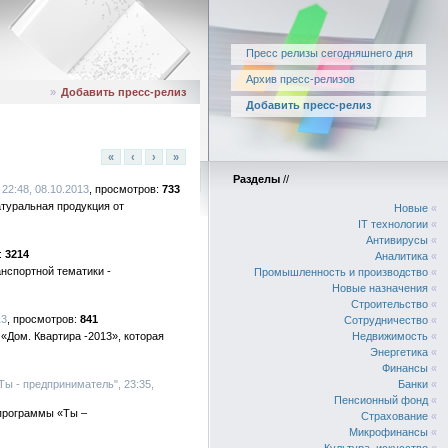
Пресс релизы сегодняшнего дня
Архив пресс-релизов
»
Добавить пресс-релиз
Добавить пресс-релиз
«
‹
›
»
Разделы
//
 22:48, 08.10.2013
733
атуральная продукция от
Новые
«
IT технологии
«
Антивирусы
«
3214
Аналитика
«
нспортной тематики -
Промышленность и производство
«
Новые назначения
«
Строительство
«
13
841
Сотрудничество
«
«Дом. Квартира -2013», которая
Недвижимость
«
Энергетика
«
Финансы
«
Ты - предприниматель", 23:35,
Банки
«
Пенсионный фонд
«
 программы «Ты –
Страхование
«
Микрофинансы
«