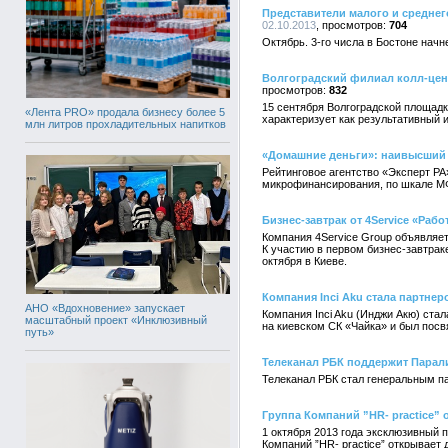
Представители малого и среднег
02.10.2013
704
Октябрь. 3-го числа в Бостоне нач
Волгоградский филиал колл-цент
832
15 сентября Волгоградской площадк
«Лента PRO» продала бизнесу более 5
характеризует как результативный 
млн литров прохладительных напитков
«Домашние деньги»: наивысший
Рейтинговое агентство «Эксперт Р
микрофинансирования, по шкале МФ
Бизнес-завтрак от 4Service «Раб
Компания 4Service Group объявляет
К участию в первом бизнес-завтрак
октября в Киеве.
Компания Inci Aku стала партнер
АНО «Вдохновение» запускает
Компания Inci Aku (Инджи Акю) cта
масштабный проект «Инклюзивный
на киевском СК «Чайка» и был пос
путь»
Телеканал РБК поддержит Парал
Телеканал РБК стал генеральным па
Группа Компаний ”HR- practice” 
1 октября 2013 года эксклюзивный 
Компаний ”HR- practice” открывает 