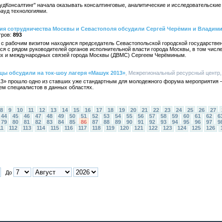
аудКонсалтинг" начала оказывать консалтинговые, аналитические и исследовательски
рауд технологиями.
тия сотрудничества Москвы и Севастополя обсудили Сергей Черёмин и Владим
893
це с рабочим визитом находился председатель Севастопольской городской государств
ся с рядом руководителей органов исполнительной власти города Москвы, в том числе
х и международных связей города Москвы (ДВМС) Сергеем Черёминым.
ы обсудили на ток-шоу лагеря «Машук 2013»
, Межрегиональный ресурсный центр, 
3» прошло одно из ставших уже стандартным для молодежного форума мероприятия 
ем специалистов в данных областях.
8
9
10
11
12
13
14
15
16
17
18
19
20
21
22
23
24
25
26
27
44
45
46
47
48
49
50
51
52
53
54
55
56
57
58
59
60
61
62
6
79
80
81
82
83
84
85
86
87
88
89
90
91
92
93
94
95
96
97
9
11
112
113
114
115
116
117
118
119
120
121
122
123
124
125
126
До