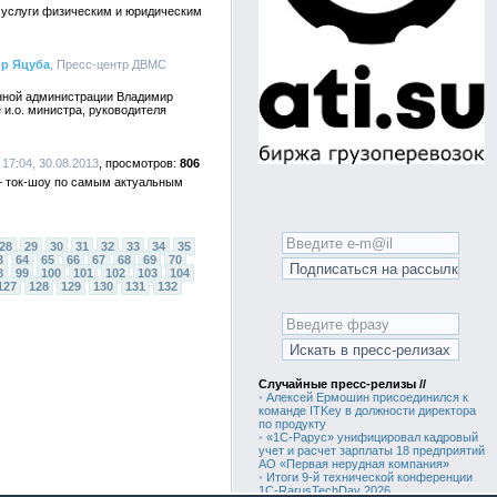
е услуги физическим и юридическим
ир Яцуба
, Пресс-центр ДВМС
енной администрации Владимир
 и.о. министра, руководителя
17:04, 30.08.2013
806
– ток-шоу по самым актуальным
28
29
30
31
32
33
34
35
3
64
65
66
67
68
69
70
8
99
100
101
102
103
104
127
128
129
130
131
132
Случайные пресс-релизы //
•
Алексей Ермошин присоединился к
команде ITKey в должности директора
по продукту
•
«1С-Рарус» унифицировал кадровый
учет и расчет зарплаты 18 предприятий
АО «Первая нерудная компания»
•
Итоги 9-й технической конференции
1C-RarusTechDay 2026