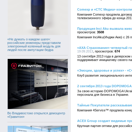
Comexp и «СТС Медиа» контрол
Компания Comexp продлила договор
телевизионного эфира до конца 2013
Продукция Inci Aku вызвала жив
3508
Компания InciAku(Инджи Акю) с 26 
«Не думать о каждом шаге»:
российские инженеры представили
электронный коленный модуль для
«АХА Страхование» четвертый го
людей после ампутации бедра
19.09.2013
674
13 сентября 2013 года в дилерском
поддерживает инициативу своего п
«Эмоции, здоровье и успех» - «С
Клуб развития эмоционального интел
2 сентября 2013 года DOPOMOGA 
За свою историю DOPOMOGA Ukraine
персонала для бизнеса в Украине.
Тайные Покупатели рассказываю
Компания 4Service™ продлила конк
Во Владивостоке открылся демоцентр
«Гравитон»
ACEX Group создает видимые пр
Крупная партия оптики для российс