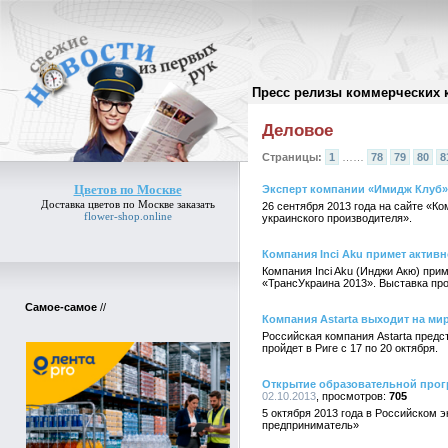
Пресс релизы коммерческих 
Архив пресс-релизов
//
Деловое
Страницы:
1
……
78
79
80
8
Цветов по Москве
Эксперт компании «Имидж Клуб» 
Доставка
цветов по Москве
заказать
26 сентября 2013 года на сайте «К
flower-shop.online
украинского производителя».
Компания Inci Aku примет активн
Компания Inci Aku (Инджи Акю) при
«ТрансУкраина 2013». Выставка про
Самое-самое
//
Компания Astarta выходит на м
Российская компания Astarta предс
пройдет в Риге с 17 по 20 октября.
Открытие образовательной прогр
02.10.2013
705
5 октября 2013 года в Российском 
предприниматель»