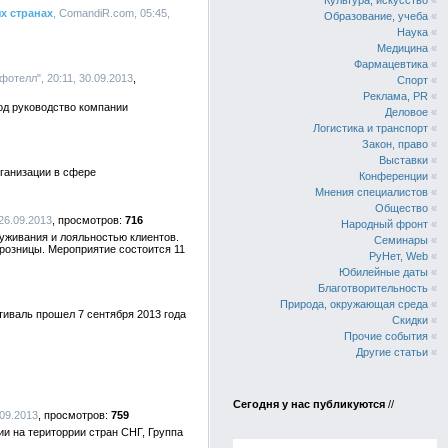
Культура, искусство
«
х странах
, ComandiR.com, 05:45,
Образование, учеба
«
Наука
«
Медицина
«
Фармацевтика
«
отелл", 20:11, 30.09.2013
Спорт
«
Реклама, PR
«
год руководство компании
Деловое
«
Логистика и транспорт
«
Закон, право
«
Выставки
«
ганизации в сфере
Конференции
«
Мнения специалистов
«
Общество
«
 26.09.2013
716
Народный фронт
«
уживания и лояльностью клиентов.
Семинары
«
розницы. Мероприятие состоится 11
РуНет, Web
«
Юбилейные даты
«
Благотворительность
«
Природа, окружающая среда
«
тиваль прошел 7 сентября 2013 года
Скидки
«
Прочие события
«
Другие статьи
«
Сегодня у нас публикуются
//
.09.2013
759
и на територрии стран СНГ, Группа