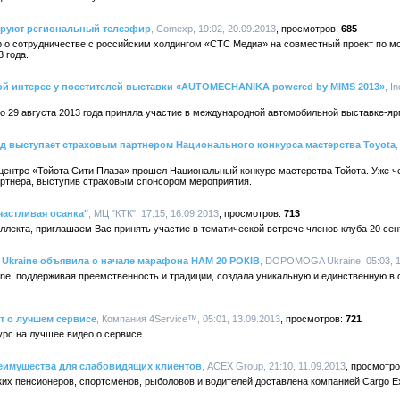
ируют региональный телеэфир
, Comexp, 19:02, 20.09.2013
685
 о сотрудничестве с российским холдингом «СТС Медиа» на совместный проект по мо
 года.
ой интерес у посетителей выставки «AUTOMECHANIKA powered by MIMS 2013»
, I
по 29 августа 2013 года приняла участие в международной автомобильной выставке-я
д выступает страховым партнером Национального конкурса мастерства Toyota
 центре «Тойота Сити Плаза» прошел Национальный конкурс мастерства Тойота. Уже ч
артнера, выступив страховым спонсором мероприятия.
частливая осанка"
, МЦ "КТК", 17:15, 16.09.2013
713
лекта, приглашаем Вас принять участие в тематической встрече членов клуба 20 сентя
Ukraine объявила о начале марафона НАМ 20 РОКІВ
, DOPOMOGA Ukraine, 05:03, 1
, поддерживая преемственность и традиции, создала уникальную и единственную в с
т о лучшем сервисе
, Компания 4Service™, 05:01, 13.09.2013
721
урс на лучшее видео о сервисе
еимущества для слабовидящих клиентов
, ACEX Group, 21:10, 11.09.2013
ких пенсионеров, спортсменов, рыболовов и водителей доставлена компанией Cargo 