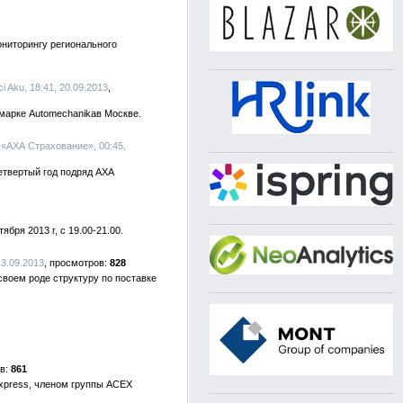
ниторингу регионального
nci Aku, 18:41, 20.09.2013
рмарке Automechanikaв Москве.
, «АХА Страхование», 00:45,
етвертый год подряд АХА
бря 2013 г, с 19.00-21.00.
3.09.2013
828
воем роде структуру по поставке
861
Express, членом группы ACEX