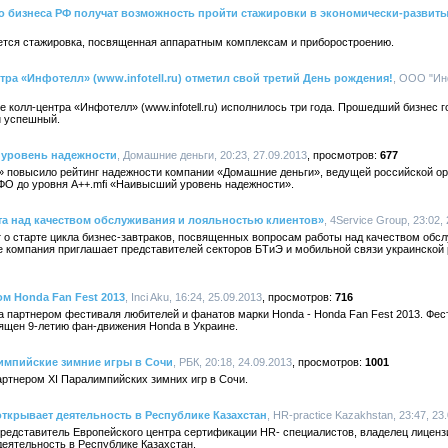
о бизнеса РФ получат возможность пройти стажировки в экономически-развиты
нется стажировка, посвященная аппаратным комплексам и приборостроению.
ра «Инфотелл» (www.infotell.ru) отметил свой третий День рождения!
, ООО "Инф
е колл-центра «Инфотелл» (www.infotell.ru) исполнилось три года. Прошедший бизнес 
и успешный.
 уровень надежности
, Домашние деньги, 20:23, 27.09.2013
677
А» повысило рейтинг надежности компании «Домашние деньги», ведущей российской ор
О до уровня А++.mfi «Наивысший уровень надежности».
ота над качеством обслуживания и лояльностью клиентов»
, 4Service Group, 23:02,
 о старте цикла бизнес-завтраков, посвященных вопросам работы над качеством обсл
е компания приглашает представителей секторов БТиЭ и мобильной связи украинской 
ом Honda Fan Fest 2013
, Inci Aku, 16:24, 25.09.2013
716
ла партнером фестиваля любителей и фанатов марки Honda - Honda Fan Fest 2013. Фес
вящен 9-летию фан-движения Honda в Украине.
импийские зимние игры в Сочи
, РБК, 20:18, 24.09.2013
1001
ртнером XI Паралимпийских зимних игр в Сочи.
открывает деятельность в Республике Казахстан
, HR-practice Kazakhstan, 23:47, 23
представитель Европейского центра сертификации HR- специалистов, владелец лицензи
деятельность в Республике Казахстан.