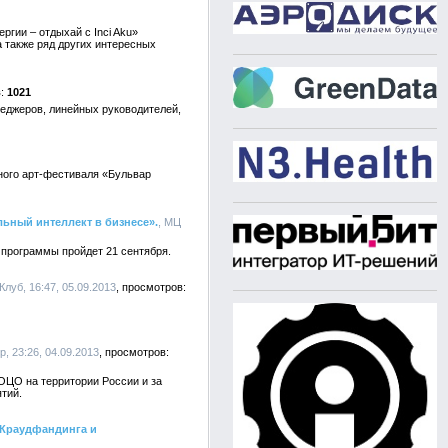
ргии – отдыхай с Inci Aku»
а также ряд других интересных
1021
неджеров, линейных руководителей,
жного арт-фестиваля «Бульвар
ьный интеллект в бизнесе».
, МЦ
 программы пройдет 21 сентября.
Клуб, 16:47, 05.09.2013
mp, 23:26, 04.09.2013
ОЦО на территории России и за
тий.
 Краудфандинга и