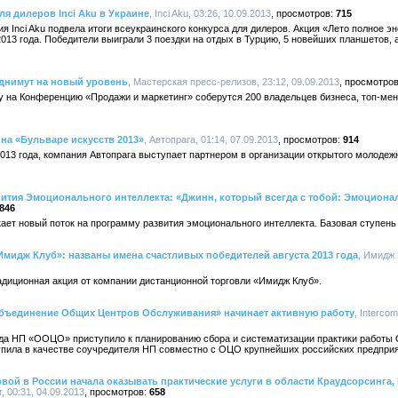
я дилеров Inci Aku в Украине
, Inci Aku, 03:26, 10.09.2013
715
я Inci Aku подвела итоги всеукраинского конкурса для дилеров. Акция «Лето полное эне
2013 года. Победители выиграли 3 поездки на отдых в Турцию, 5 новейших планшетов, 
однимут на новый уровень
, Мастерская пресс-релизов, 23:12, 09.09.2013
ону на Конференцию «Продажи и маркетинг» соберутся 200 владельцев бизнеса, топ-ме
на «Бульваре искусств 2013»
, Автопрага, 01:14, 07.09.2013
914
2013 года, компания Автопрага выступает партнером в организации открытого молоде
ития Эмоционального интеллекта: «Джинн, который всегда с тобой: Эмоционал
846
ет новый поток на программу развития эмоционального интеллекта. Базовая ступень
Имидж Клуб»: названы имена счастливых победителей августа 2013 года
, Имидж 
радиционная акция от компании дистанционной торговли «Имидж Клуб».
бъединение Общих Центров Обслуживания» начинает активную работу
, Interco
ода НП «ООЦО» приступило к планированию сбора и систематизации практики работы 
упила в качестве соучредителя НП совместно с ОЦО крупнейших российских предприя
вой в России начала оказывать практические услуги в области Краудсорсинга,
, 00:31, 04.09.2013
658