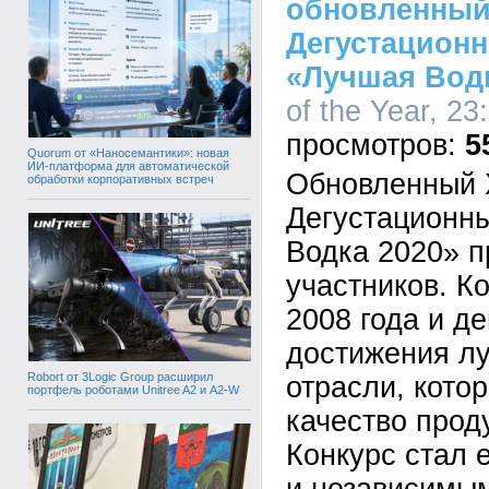
обновленный 
Дегустацион
«Лучшая Водк
of the Year, 23
5
Quorum от «Наносемантики»: новая
ИИ-платформа для автоматической
Обновленный 
обработки корпоративных встреч
Дегустационн
Водка 2020» 
участников. К
2008 года и д
достижения л
Robort от 3Logic Group расширил
отрасли, кото
портфель роботами Unitree A2 и A2-W
качество прод
Конкурс стал 