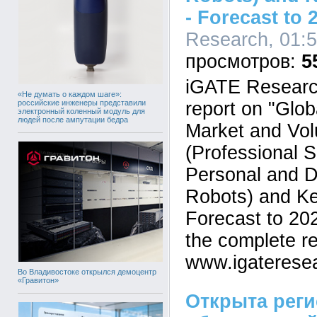
- Forecast to 
Research, 01:5
5
iGATE Researc
«Не думать о каждом шаге»:
российские инженеры представили
report on "Glob
электронный коленный модуль для
людей после ампутации бедра
Market and Vol
(Professional 
Personal and D
Robots) and Ke
Forecast to 202
the complete re
www.igaterese
Во Владивостоке открылся демоцентр
«Гравитон»
Открыта реги