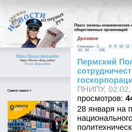
Пресс релизы коммерческих 
Архив пресс-релизов
//
общественных организаций
Деловое
Страницы:
1
……
8
9
10
11
23
24
……
138
Https://flower-shop.online
Пермский По
https://flower-shop.online
flower-shop.online
сотрудничест
госкорпорац
ПНИПУ, 02:02,
Самое-самое
//
4
28 января на 
национального
политехническ