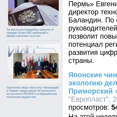
Пермь» Евгени
директор тех
Баландин. По
руководителей
За месяц росгвардейцы приняли от
граждан более 800 заявлений о
позволит пов
предоставлении госуслуг
потенциал рег
развития циф
страны.
Японские чин
экологию дел
Патентное бюро «Институт Инноваций
Приморский 
и Права» представило AI-патентного
ассистента «POSINT» в Евразийском
"Европласт", 2
патентном ведомстве
5
На этой недел