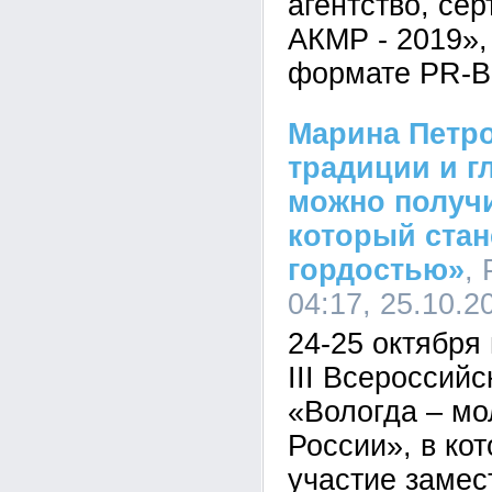
агентство, се
АКМР - 2019»,
формате PR-Ba
Марина Петр
традиции и г
можно получи
который стан
гордостью»
, 
04:17, 25.10.2
24-25 октября
III Всероссий
«Вологда – мо
России», в ко
участие замес