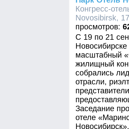
Парк Отель 
Конгресс-отель
Novosibirsk, 1
6
С 19 по 21 се
Новосибирске
масштабный «
жилищный конг
собрались ли
отрасли, риэл
представители
предоставляющ
Заседание про
отеле «Марин
Новосибирск»,