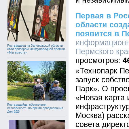
и независимы
Первая в Рос
области созд
появится в П
информационно
Росгвардеец из Запорожской области
стал призером международной премии
Пермского края
«Мы вместе»
4
«Технопарк П
запуск собств
Парк». О прое
«Новая карта
инфраструктур
Росгвардейцы обеспечили
безопасность во время празднования
Дня ВДВ
Москва) расск
совета директ