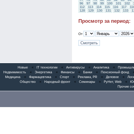
96
97
98
99
100
101
102
112
113
114
115
116
117
11
128
129
130
131
132
133
1
Просмотр за период:
От
Новые
«
IT технологии
«
Антивирусы
«
Аналитика
«
Промышлен
Недвижимость
«
Энергетика
«
Финансы
«
Банки
«
Пенсионный фонд
Медицина
«
Фармацевтика
«
Спорт
«
Реклама, PR
«
Деловое
«
Логи
Общество
«
Народный фронт
«
Семинары
«
РуНет, Web
«
Юб
Прочие со