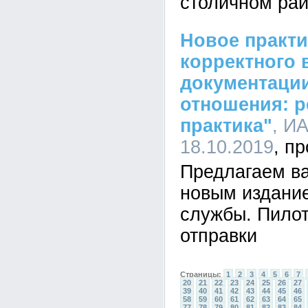
столичном ра
Новое практи
корректного 
документаци
отношения: р
практика"
, И
18.10.2019
Предлагаем ва
новым издани
службы. Пилот
отправки
Страницы:
1
2
3
4
5
6
7
20
21
22
23
24
25
26
27
39
40
41
42
43
44
45
46
58
59
60
61
62
63
64
65
77
78
79
80
81
82
83
84