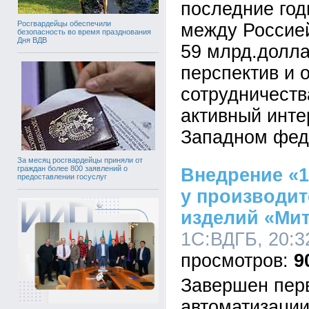
последние год
Росгвардейцы обеспечили
между Россией
безопасность во время празднования
Дня ВДВ
59 млрд.долла
перспектив и 
сотрудничеств
активный инте
Западном фед
За месяц росгвардейцы приняли от
граждан более 800 заявлений о
Внедрение «
предоставлении госуслуг
у производи
изделий «Ми
1С:ВДГБ, 20:32
9
Завершен перв
автоматизации