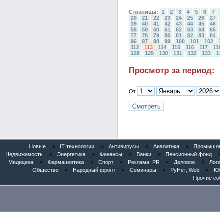
Страницы:
1
2
3
4
5
6
7
20
21
22
23
24
25
26
27
39
40
41
42
43
44
45
46
58
59
60
61
62
63
64
65
77
78
79
80
81
82
83
84
96
97
98
99
100
101
102
112
113
114
115
116
117
11
128
129
130
131
132
133
1
Просмотр за период:
От
Новые
«
IT технологии
«
Антивирусы
«
Аналитика
«
Промышлен
Недвижимость
«
Энергетика
«
Финансы
«
Банки
«
Пенсионный фонд
Медицина
«
Фармацевтика
«
Спорт
«
Реклама, PR
«
Деловое
«
Логи
Общество
«
Народный фронт
«
Семинары
«
РуНет, Web
«
Юб
Прочие со