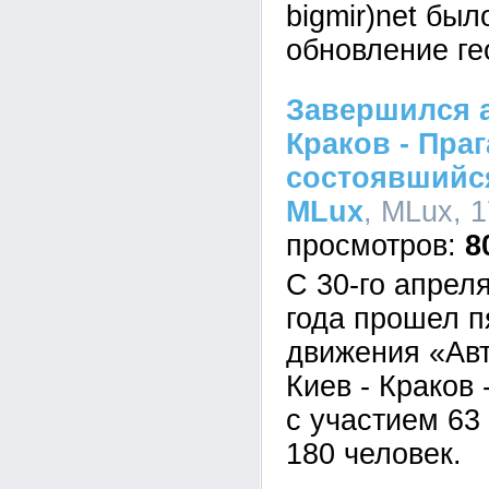
bigmir)net бы
обновление гео
Завершился а
Краков - Праг
состоявшийс
MLux
, МLux, 1
8
С 30-го апрел
года прошел п
движения «Авт
Киев - Краков 
с участием 63
180 человек.