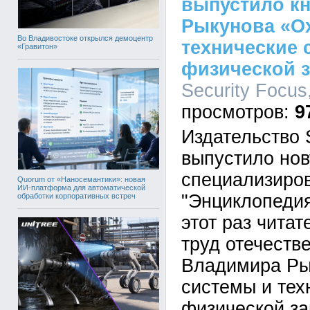
выпустило к
Рыкунова «О
Во Владивостоке открылся демоцентр
технические 
«Гравитон»
физической 
Security Focus
9
Издательство 
выпустило нов
специализиро
Quorum от «Наносемантики»: новая
ИИ-платформа для автоматической
"Энциклопедия
обработки корпоративных встреч
этот раз чита
труд отечеств
Владимира Ры
системы и тех
физической за