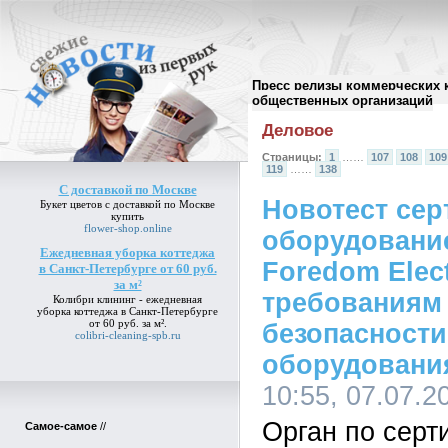
Пресс релизы коммерческих 
Архив пресс-релизов
//
общественных организаций
Деловое
Страницы:
1
……
107
108
109
119
……
138
С доставкой по Москве
Новотест се
Букет цветов
с доставкой по Москве
купить
flower-shop.online
оборудовани
Ежедневная уборка коттеджа
Foredom Elec
в Санкт-Петербурге от 60 руб.
за м²
требованиям 
Колибри клининг -
ежедневная
уборка коттеджа в Санкт-Петербурге
от 60 руб. за м²
.
безопасности
colibri-cleaning-spb.ru
оборудовани
10:55, 07.07.2
Орган по серт
Самое-самое
//