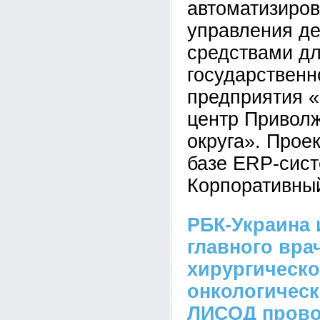
автоматизиро
управления д
средствами д
государственн
предприятия 
центр Привол
округа». Прое
базе ERP-сис
Корпоративны
РБК-Украина 
главного вра
хирургическо
онкологичес
ЛИСОД прово