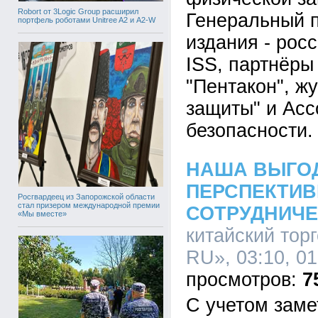
Robort от 3Logic Group расширил
Генеральный п
портфель роботами Unitree A2 и A2-W
издания - рос
ISS, партнёры
"Пентакон", ж
защиты" и Асс
безопасности.
НАША ВЫГОД
ПЕРСПЕКТИ
Росгвардеец из Запорожской области
стал призером международной премии
СОТРУДНИЧ
«Мы вместе»
китайский тор
RU», 03:10, 01
7
С учетом заме