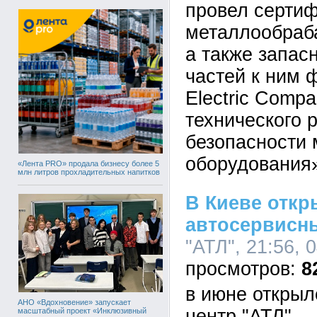
провел серти
металлообраб
а также запас
частей к ним
Electric Comp
технического 
безопасности
оборудования
«Лента PRO» продала бизнесу более 5
млн литров прохладительных напитков
В Киеве отк
автосервисн
"АТЛ", 21:56, 
8
в июне открыл
АНО «Вдохновение» запускает
центр "АТЛ"
масштабный проект «Инклюзивный