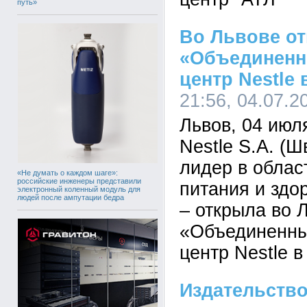
путь»
Во Львове о
«Объединенн
центр Nestle
21:56, 04.07.2
Львов, 04 июл
Nestlе S.A. (
лидер в облас
«Не думать о каждом шаге»:
российские инженеры представили
питания и здо
электронный коленный модуль для
людей после ампутации бедра
– открыла во 
«Объединенны
центр Nestlе в
Издательство