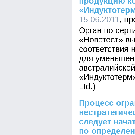
продукцию к
«Индуктотер
15.06.2011
Орган по серт
«Новотест» в
соответствия 
для уменьшен
австралийско
«Индуктотерм» 
Ltd.)
Процесс огр
нестратегиче
следует нача
по определе