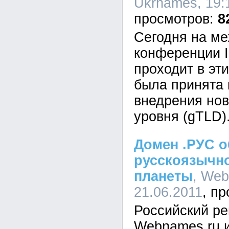
Ukrnames, 19:1
8
Сегодня на м
конференции 
проходит в эт
была принята
внедрения нов
уровня (gTLD)
Домен .РУС 
русскоязычн
планеты
, Web
21.06.2011
Российский ре
Webnames.ru 