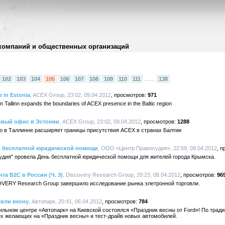
компаний и общественных организаций
102
103
104
105
106
107
108
109
110
111
……
138
 in Estonia
, ACEX Group, 23:02, 09.04.2012
971
in Tallinn expands the boundaries of ACEX presence in the Baltic region
овый офис в Эстонии
, ACEX Group, 23:02, 09.04.2012
1288
во в Таллинне расширяет границы присутствия ACEX в странах Балтии
ь бесплатной юридической помощи
, ООО «Центр Правосудия», 22:59, 09.04.2012
удия" провела День бесплатной юридической помощи для жителей города Крымска.
а В2С в России (Ч. 3)
, Discovery Research Group, 20:23, 08.04.2012
96
COVERY Research Group завершило исследование рынка элетронной торговли.
тили весну
, Автопарк, 20:41, 06.04.2012
784
бильном центре «Автопарк» на Киевской состоялся «Праздник весны от Ford»! По трад
ех желающих на «Праздник весны» и тест-драйв новых автомобилей.