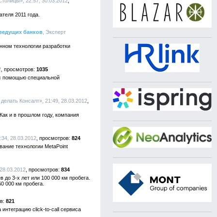
олицы», 22:57, 30.03.2012
теля 2011 года.
 ведущих банков
, Эксперт
ном технологии разработки
2
1035
 с помощью специальной
делать Консалт», 21:49, 28.03.2012
Как и в прошлом году, компания
:34, 28.03.2012
824
вание технологии MetaPoint
28.03.2012
834
 до 3-х лет или 100 000 км пробега.
0 000 км пробега.
821
нтеграцию click-to-call сервиса