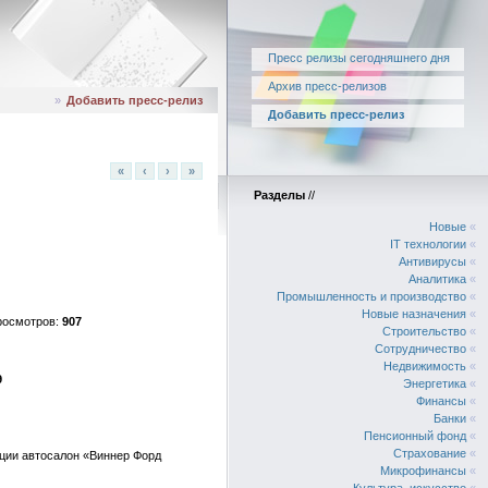
Пресс релизы сегодняшнего дня
Архив пресс-релизов
»
Добавить пресс-релиз
Добавить пресс-релиз
«
‹
›
»
Разделы
//
Новые
«
IT технологии
«
Антивирусы
«
Аналитика
«
Промышленность и производство
«
Новые назначения
«
907
Строительство
«
Сотрудничество
«
Недвижимость
«
9
Энергетика
«
Финансы
«
Банки
«
Пенсионный фонд
«
Страхование
«
иции автосалон «Виннер Форд
Микрофинансы
«