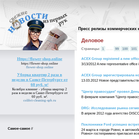
Пресс релизы коммерческих 
Архив пресс-релизов
//
Деловое
Страницы:
1
……
99
100
101
Https://flower-shop.online
ACEX Group registered a new office
https://flower-shop.online
3/13/2012 A new representative office 
flower-shop.online
Уборка квартир 2 раза в
ACEX Group зарегистрировала н
неделю в Санкт-Петербурге от
13.03.2012 Новое представительст
60 руб. м²
Колибри клининг -
уборка квартир 2
"Центр правосудия" провел Ден
раза в неделю в Санкт-Петербурге от
60 руб. м²
.
В феврале компания "Центр правос
colibri-cleaning-spb.ru
DRG: Исследование рынка сегмент
В апреле 2012 года агентство DIS
Поклонники Ford успешно встре
Самое-самое
//
24 марта в городе Ровно, в автомо
Ровно» гостеприимно пригласил вс