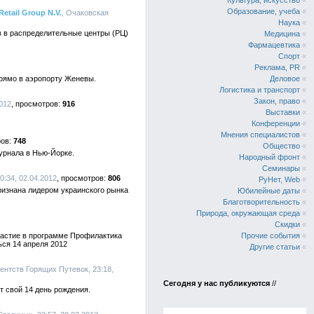
Культура, искусство
«
Образование, учеба
«
tail Group N.V.
, Очаковская
Наука
«
в в распределительные центры (РЦ)
Медицина
«
Фармацевтика
«
Спорт
«
Реклама, PR
«
прямо в аэропорту Женевы.
Деловое
«
Логистика и транспорт
«
Закон, право
«
2012
916
Выставки
«
Конференции
«
Мнения специалистов
«
748
Общество
«
урнала в Нью-Йорке.
Народный фронт
«
Семинары
«
0:34, 02.04.2012
806
РуНет, Web
«
ризнана лидером украинского рынка
Юбилейные даты
«
Благотворительность
«
Природа, окружающая среда
«
Скидки
«
частие в программе Профилактика
Прочие события
«
ься 14 апреля 2012
Другие статьи
«
гентств Горящих Путевок, 23:18,
Сегодня у нас публикуются
//
т свой 14 день рождения.