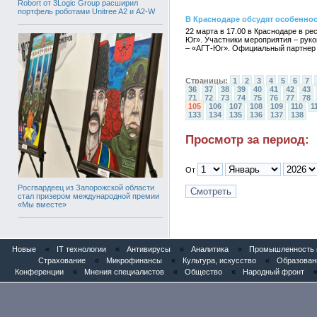
Robort от 3Logic Group расширил
портфель роботами Unitree A2 и A2-W
В Краснодаре обсудят особенно
22 марта в 17.00 в Краснодаре в р
Юг». Участники мероприятия – рук
– «АГТ-Юг». Официальный партнер
Страницы:
1
2
3
4
5
6
7
36
37
38
39
40
41
42
43
71
72
73
74
75
76
77
78
105
106
107
108
109
110
1
133
134
135
136
137
138
Просмотр за период:
От
Росгвардеец из Запорожской области
стал призером международной премии
«Мы вместе»
Новые
«
IT технологии
«
Антивирусы
«
Аналитика
«
Промышленность и
Страхование
«
Микрофинансы
«
Культура, искусство
«
Образован
Конференции
«
Мнения специалистов
«
Общество
«
Народный фронт