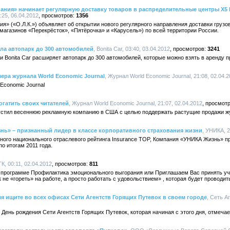
ания» начинает регулярную доставку товаров в распределительные центры X5 Re
:25, 06.04.2012
1356
я» («О.Л.К.») объявляет об открытии нового регулярного направления доставки грузо
и магазинов «Перекрёсток», «Пятёрочка» и «Карусель») по всей территории России.
ла автопарк до 300 автомобилей
, Bonita Car, 03:40, 03.04.2012
3241
и Bonita Car расширяет автопарк до 300 автомобилей, которые можно взять в аренду 
ра журнала World Economic Journal
, Журнал World Economic Journal, 21:08, 02.04.
Economic Journal
огатить своих читателей
, Журнал World Economic Journal, 21:07, 02.04.2012
пустил весеннюю рекламную компанию в США с целью поддержать растущие продажи ж
нь» – признанный лидер в классе корпоративного страхования жизни
, УНИКА, 2
ного национального отраслевого рейтинга Insurance TOP, Компания «УНИКА Жизнь» п
о итогам 2011 года.
К, 00:11, 02.04.2012
811
 программе Профилактика эмоционального выгорания или Приглашаем Вас принять у
не «гореть» на работе, а просто работать с удовольствием» , которая будет проводит
ля ищите во всех офисах Сети Агентств Горящих Путевок в своем городе
, Сеть А
и День рождения Сети Агентств Горящих Путевок, которая начиная с этого дня, отмечае