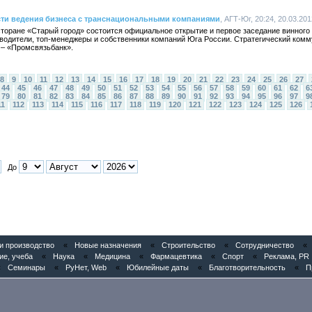
сти ведения бизнеса с транснациональными компаниями
, АГТ-Юг, 20:24, 20.03.201
есторане «Старый город» состоится официальное открытие и первое заседание винного
оводители, топ-менеджеры и собственники компаний Юга России. Стратегический ком
 – «Промсвязьбанк».
8
9
10
11
12
13
14
15
16
17
18
19
20
21
22
23
24
25
26
27
44
45
46
47
48
49
50
51
52
53
54
55
56
57
58
59
60
61
62
6
79
80
81
82
83
84
85
86
87
88
89
90
91
92
93
94
95
96
97
9
11
112
113
114
115
116
117
118
119
120
121
122
123
124
125
126
До
 производство
«
Новые назначения
«
Строительство
«
Сотрудничество
«
ие, учеба
«
Наука
«
Медицина
«
Фармацевтика
«
Спорт
«
Реклама, PR
«
Семинары
«
РуНет, Web
«
Юбилейные даты
«
Благотворительность
«
П