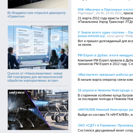
ЮФ «Мисечко и Партнеры» отсто
Во Владивостоке открылся демоцентр
Партнеры", 20:40, 23.03.2012
«Гравитон»
21 марта 2012 года юристы Юриди
«Панальпина Уорлд Транспорт ЛТД
У Земли всего один спутник – Л
(www.infotell.ru)!
, колл-центр "Инф
Вот и пришел долгожданный для все
за окном.
PM Expert в Дубае: итоги междун
Компания PM Expert провела в Дуб
тренингов PM Expert в 2012 году. 
Quorum от «Наносемантики»: новая
«Мастертел» завершил работы д
ИИ-платформа для автоматической
В начале марта оператор связи ко
обработки корпоративных встреч
16 апреля в Нижнем Новгороде о
В старинном особняке купца Бугров
за последние полгода в Нижнем Нов
«ИНТАЛЕВ Нижний Новгород» ра
Выйдя из состава ГК «ИНТАЛЕВ», к
ЗАО «СДТ» в Германии. Производ
Состоялся двухдневный визит сотр