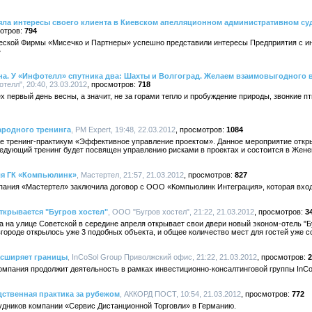
яла интересы своего клиента в Киевском апелляционном административном су
794
ческой Фирмы «Мисечко и Партнеры» успешно представили интересы Предприятия с 
»
уна. У «Инфотелл» спутника два: Шахты и Волгоград. Желаем взаимовыгодного
отелл", 20:40, 23.03.2012
718
х первый день весны, а значит, не за горами тепло и пробуждение природы, звонкие п
ародного тренинга
, PM Expert, 19:48, 22.03.2012
1084
ае тренинг-практикум «Эффективное управление проектом». Данное мероприятие отк
Следующий тренинг будет посвящен управлению рисками в проектах и состоится в Жене
ля ГК «Компьюлинк»
, Мастертел, 21:57, 21.03.2012
827
мпания «Мастертел» заключила договор с ООО «Компьюлинк Интеграция», которая вход
ткрывается "Бугров хостел"
, ООО "Бугров хостел", 21:22, 21.03.2012
3
а на улице Советской в середине апреля открывает свои двери новый эконом-отель "Бу
городе открылось уже 3 подобных объекта, и общее количество мест для гостей уже с
сширяет границы
, InCoSol Group Приволжский офис, 21:22, 21.03.2012
2
омпания продолжит деятельность в рамках инвестиционно-консалтинговой группы InCo
ственная практика за рубежом
, АККОРД ПОСТ, 10:54, 21.03.2012
772
удников компании «Сервис Дистанционной Торговли» в Германию.