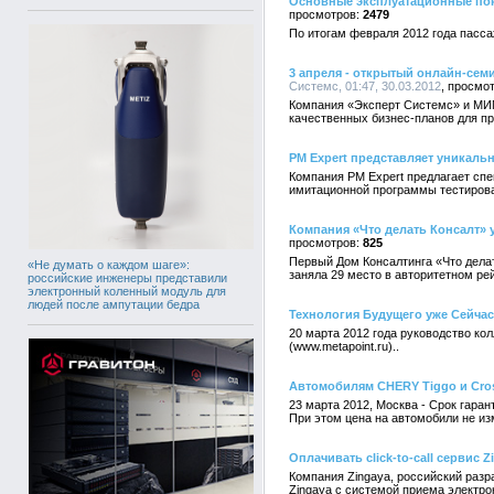
Основные эксплуатационные пок
2479
По итогам февраля 2012 года пасса
3 апреля - открытый онлайн-сем
Системс, 01:47, 30.03.2012
Компания «Эксперт Системс» и МИ
качественных бизнес-планов для п
PM Expert представляет уникаль
Компания PM Expert предлагает сп
имитационной программы тестиров
Компания «Что делать Консалт» 
825
Первый Дом Консалтинга «Что делат
«Не думать о каждом шаге»:
заняла 29 место в авторитетном ре
российские инженеры представили
электронный коленный модуль для
людей после ампутации бедра
Технология Будущего уже Сейчас 
20 марта 2012 года руководство кол
(www.metapoint.ru)..
Автомобилям CHERY Tiggo и Cros
23 марта 2012, Москва - Срок гаран
При этом цена на автомобили не изм
Оплачивать сlick-to-call сервис
Компания Zingaya, российский разр
Zingaya с системой приема элект