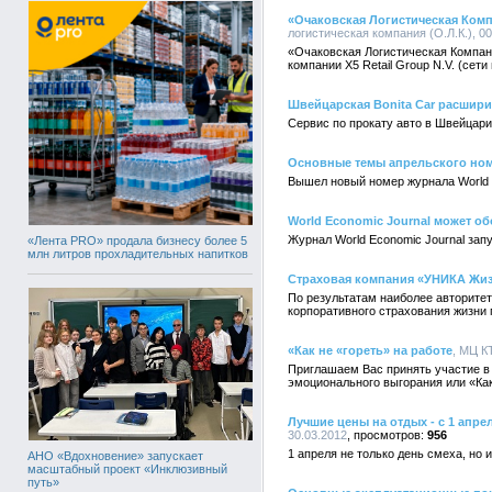
«Очаковская Логистическая Комп
логистическая компания (О.Л.К.), 00
«Очаковская Логистическая Компани
компании X5 Retail Group N.V. (сет
Швейцарская Bonita Car расшири
Сервис по прокату авто в Швейцари
Основные темы апрельского номе
Вышел новый номер журнала World 
World Economic Journal может об
Журнал World Economic Journal за
«Лента PRO» продала бизнесу более 5
млн литров прохладительных напитков
Страховая компания «УНИКА Жиз
По результатам наиболее авторитет
корпоративного страхования жизни п
«Как не «гореть» на работе
, МЦ КТ
Приглашаем Вас принять участие в
эмоционального выгорания или «Как 
Лучшие цены на отдых - с 1 апре
30.03.2012
956
1 апреля не только день смеха, но 
АНО «Вдохновение» запускает
масштабный проект «Инклюзивный
путь»