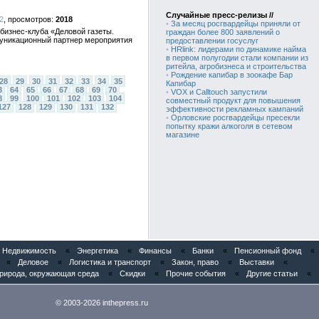
Случайные пресс-релизы //
2
2018
•
За месяц росгвардейцы приняли от
 бизнес-клуба «Деловой газеты.
граждан более 800 заявлений о
муникационный партнер мероприятия
предоставлении госуслуг
•
HRlink: лидерами по динамике найма
в первом полугодии стали компании из
ритейла, агробизнеса и строительства
•
Рождение капибар в зоокафе Бар
28
29
30
31
32
33
34
35
Капибар
3
64
65
66
67
68
69
70
•
VOX и Calltouch запустили
8
99
100
101
102
103
104
совместный продукт для повышения
127
128
129
130
131
132
эффективности рекламных кампаний
•
Орловские росгвардейцы пресекли
попытку кражи алкоголя в сетевом
магазине
Недвижимость
«
Энергетика
«
Финансы
«
Банки
«
Пенсионный фонд
«
«
Деловое
«
Логистика и транспорт
«
Закон, право
«
Выставки
«
рирода, окружающая среда
«
Скидки
«
Прочие события
«
Другие статьи
«
© 2003-2026 inthepress.ru