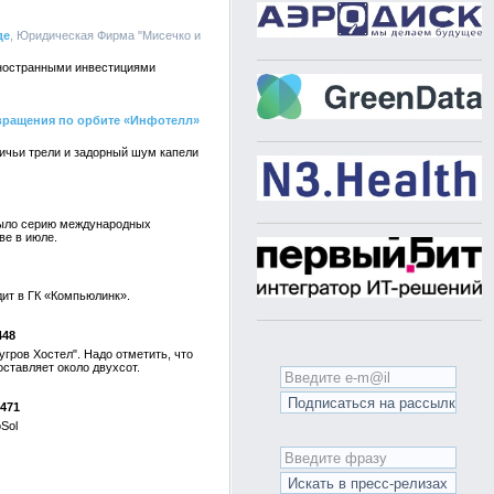
де
, Юридическая Фирма "Мисечко и
иностранными инвестициями
 вращения по орбите «Инфотелл»
тичьи трели и задорный шум капели
рыло серию международных
ве в июле.
ит в ГК «Компьюлинк».
448
гров Хостел". Надо отметить, что
оставляет около двухсот.
471
Sol