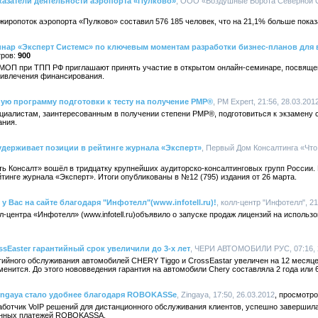
азатели деятельности аэропорта «Пулково»
, ООО «Воздушные Ворота Северной Ст
жиропоток аэропорта «Пулково» составил 576 185 человек, что на 21,1% больше показа
инар «Эксперт Системс» по ключевым моментам разработки бизнес-планов для
900
МОП при ТПП РФ приглашают принять участие в открытом онлайн-семинаре, посвящен
ривлечения финансирования.
ную программу подготовки к тесту на получение PMP®
, PM Expert, 21:56, 28.03.201
ециалистам, заинтересованным в получении степени PMP®, подготовиться к экзамену
ания.
удерживает позиции в рейтинге журнала «Эксперт»
, Первый Дом Консалтинга «Что 
ь Консалт» вошёл в тридцатку крупнейших аудиторско-консалтинговых групп России. 
йтинге журнала «Эксперт». Итоги опубликованы в №12 (795) издания от 26 марта.
у Вас на сайте благодаря "Инфотелл"(www.infotell.ru)!
, колл-центр "Инфотелл", 21
л-центра «Инфотелл» (www.infotell.ru)объявило о запуске продаж лицензий на использо
sEaster гарантийный срок увеличили до 3-х лет
, ЧЕРИ АВТОМОБИЛИ РУС, 07:16, 
тийного обслуживания автомобилей CHERY Tiggo и CrossEastar увеличен на 12 месяцев
енится. До этого нововведения гарантия на автомобили Chery составляла 2 года или 6
 Zingaya стало удобнее благодаря ROBOKASSе
, Zingaya, 17:50, 26.03.2012
аботчик VoIP решений для дистанционного обслуживания клиентов, успешно завершила и
ронных платежей ROBOKASSA.