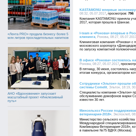
KASTAMONU впервые экспонирует
08:32, 05.07.2017
796
Компания KASTAMONU приняла уча
2017, которая прошла в Шанхае.
I-team и «Ронова» впервые в Ро
«Лента PRO» продала бизнесу более 5
клининга
, Ронова, 08:27, 05.07.201
млн литров прохладительных напитков
Клининговая компания «Ронова» с п
московского аэропорта «Домодедов
по запуску компактной поломоечно
В офисе «Ронова» состоялось наг
Ронова, 08:27, 05.07.2017
В пятницу, 30 июня, состоялось на
итогам конкурса, организатором кот
Сотрудники «Эльтон» прошли о
системы Comelit
, Эльтон, 18:19, 30
Специалисты компании «Эльтон» пр
АНО «Вдохновение» запускает
обслуживанию домофонов марки Com
масштабный проект «Инклюзивный
известен 30 лет.
путь»
Минсельхоз России поддерживае
ветеринария-2018»
, Экспохлеб, 08
Министерство сельского хозяйства 
Международной специализированно
Комбикорма-Ветеринария-2018», кот
в павильоне №75 ВДНХ (Москва).