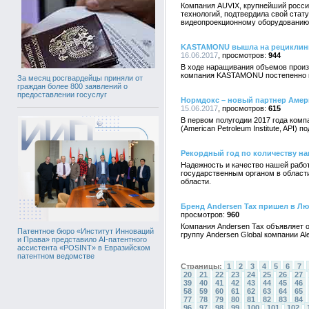
Компания AUVIX, крупнейший росси
технологий, подтвердила свой стат
видеопроекционному оборудованию 
KASTAMONU вышла на рециклинг
16.06.2017
944
В ходе наращивания объемов произ
компания KASTAMONU постепенно пе
За месяц росгвардейцы приняли от
граждан более 800 заявлений о
предоставлении госуслуг
Нормдокс – новый партнер Амер
15.06.2017
615
В первом полугодии 2017 года ком
(American Petroleum Institute, API)
Рекордный год по количеству на
Надежность и качество нашей раб
государственным органом в област
области.
Бренд Andersen Tax пришел в Лю
960
Компания Andersen Tax объявляет о
Патентное бюро «Институт Инноваций
группу Andersen Global компании Al
и Права» представило AI-патентного
ассистента «POSINT» в Евразийском
патентном ведомстве
Страницы:
1
2
3
4
5
6
7
20
21
22
23
24
25
26
27
39
40
41
42
43
44
45
46
58
59
60
61
62
63
64
65
77
78
79
80
81
82
83
84
96
97
98
99
100
101
102