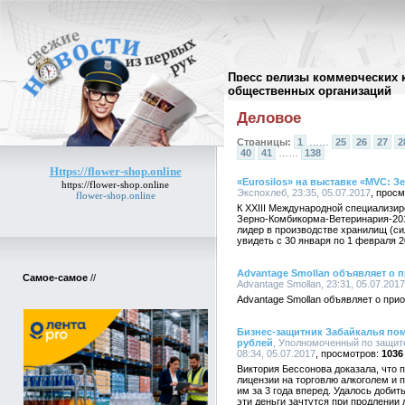
Пресс релизы коммерческих 
Архив пресс-релизов
//
общественных организаций
Деловое
Страницы:
1
……
25
26
27
2
40
41
……
138
Https://flower-shop.online
«Eurosilos» на выставке «MVC: 
https://flower-shop.online
Экспохлеб, 23:35, 05.07.2017
flower-shop.online
К XXIII Международной специализи
Зерно-Комбикорма-Ветеринария-2018
лидер в производстве хранилищ (си
увидеть с 30 января по 1 февраля 
Advantage Smollan объявляет о 
Самое-самое
//
Advantage Smollan, 23:31, 05.07.2017
Advantage Smollan объявляет о прио
Бизнес-защитник Забайкалья пом
рублей
, Уполномоченный по защит
08:34, 05.07.2017
1036
Виктория Бессонова доказала, что 
лицензии на торговлю алкоголем и 
им за 3 года вперед. Удалось доби
эти деньги зачтутся при продлении 