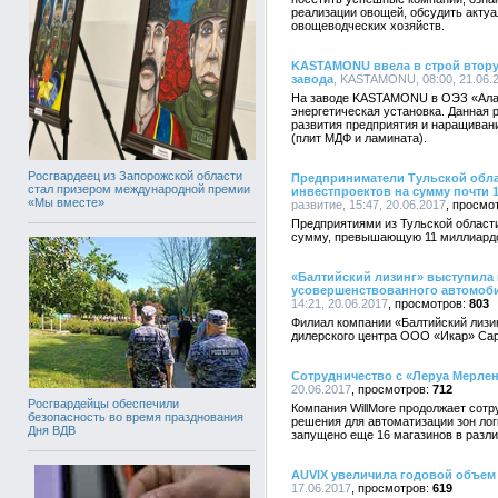
реализации овощей, обсудить акту
овощеводческих хозяйств.
KASTAMONU ввела в строй втору
завода
, KASTAMONU, 08:00, 21.06.
На заводе KASTAMONU в ОЭЗ «Алабу
энергетическая установка. Данная 
развития предприятия и наращиван
(плит МДФ и ламината).
Росгвардеец из Запорожской области
Предприниматели Тульской обла
стал призером международной премии
инвестпроектов на сумму почти 
«Мы вместе»
развитие, 15:47, 20.06.2017
Предприятиями из Тульской област
сумму, превышающую 11 миллиардо
«Балтийский лизинг» выступила
усовершенствованного автомоби
14:21, 20.06.2017
803
Филиал компании «Балтийский лизин
дилерского центра ООО «Икар» Сар
Сотрудничество с «Леруа Мерлен»
20.06.2017
712
Росгвардейцы обеспечили
Компания WillMore продолжает сот
безопасность во время празднования
решения для автоматизации зон ло
Дня ВДВ
запущено еще 16 магазинов в разли
AUVIX увеличила годовой объем 
17.06.2017
619