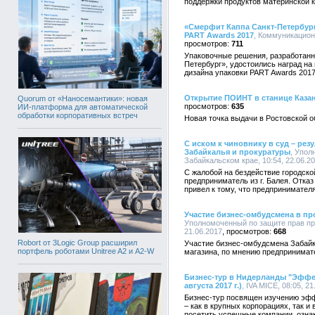
поддержки продуктов материнской 
«Смерфит Каппа Санкт-Петербург
PART Awards 2017
, Коммуникационн
711
Упаковочные решения, разработан
Петербург», удостоились наград на
дизайна упаковки PART Awards 2017
Открытие ПОИНТ в станице Каза
Quorum от «Наносемантики»: новая
635
ИИ-платформа для автоматической
обработки корпоративных встреч
Новая точка выдачи в Ростовской о
С иском к чиновнику в суд – ре
Забайкалья и прокуратуры
, Упол
Забайкальском крае, 10:54, 22.06.2
С жалобой на бездействие городск
предприниматель из г. Балея. Отка
привел к тому, что предпринимате
Участие бизнес-омбудсмена в пр
Уполномоченный по защите прав пр
21.06.2017
668
Robort от 3Logic Group расширил
Участие бизнес-омбудсмена Забайк
портфель роботами Unitree A2 и A2-W
магазина, по мнению предпринимате
Бизнес-тур в Нидерланды "Эфф
августа 2017 г.)
, IVA MICE, 08:05, 2
Бизнес-тур посвящен изучению эф
– как в крупных корпорациях, так 
посетить успешные компании, озна