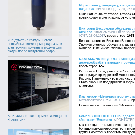
Маркетологу, пиарщику, специал
издания?
, ИА Монитор, 17:25, 28.0
СМИ испытывают стресс. Стресс от 
новых форм монетизации, от усил
Виктория Бессонова обсудила с
бизнеса
, Уполномоченный по защит
07:57, 28.06.2017
1051
«Не думать о каждом шаге»:
Бизнес-защитник Виктория Бессоно
российские инженеры представили
Уполномоченном обсудила с дело
электронный коленный модуль для
бизнеса. В их числе главный вопрос
людей после ампутации бедра
KASTAMONU вступила в Ассоциа
деревообрабатывающей промыш
657
Решением Президентского Совета
Ассоциации предприятий мебельно
России. Напомним, что в рамках с
стала якорным предприятием форм
кластера.
Партнером «Металлоптторга» ст
Металлоптторг, 07:51, 28.06.2017
Новый партнер компании "Металлоп
Во Владивостоке открылся демоцентр
Компания ФРОНТСТЕП внедряет 
«Гравитон»
«Метран» (Emerson)
, ФРОНТСТЕП С
Как сообщают в компаниях, экспе
большой международной группы сп
Группы «Метран» проектом внедрен