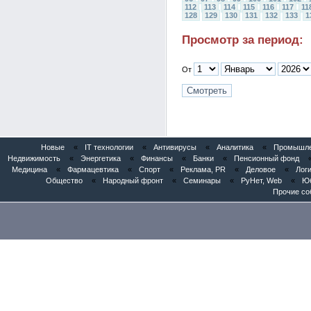
112
113
114
115
116
117
11
128
129
130
131
132
133
1
Просмотр за период:
От
Новые
«
IT технологии
«
Антивирусы
«
Аналитика
«
Промышлен
Недвижимость
«
Энергетика
«
Финансы
«
Банки
«
Пенсионный фонд
Медицина
«
Фармацевтика
«
Спорт
«
Реклама, PR
«
Деловое
«
Логи
Общество
«
Народный фронт
«
Семинары
«
РуНет, Web
«
Юб
Прочие со