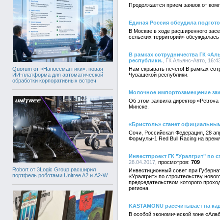
Продолжается прием заявок от ком
Единая Россия обсудила подгото
В Москве в ходе расширенного засе
сельских территорий» обсуждалась
В рамках сотрудничества ГК «А
республики.
, ГК Альянс-Авто, 16:4
Quorum от «Наносемантики»: новая
Нам скрывать нечего! В рамках со
ИИ-платформа для автоматической
Чувашской республики.
обработки корпоративных встреч
Молочное импортозамещение заж
Об этом заявила директор «Petrova
Минске.
«Бристоль» станет официальным 
Сочи, Российская Федерация, 28 а
Формулы-1 Red Bull Racing на врем
Инвестпроект ГК "Уралгрит" по 
28.04.2017
709
Robort от 3Logic Group расширил
Инвестиционный совет при Губерна
портфель роботами Unitree A2 и A2-W
«Уралгрит» по строительству новог
председательством которого проход
региона.
KASTAMONU рассчитывает на кад
В особой экономической зоне «Алаб