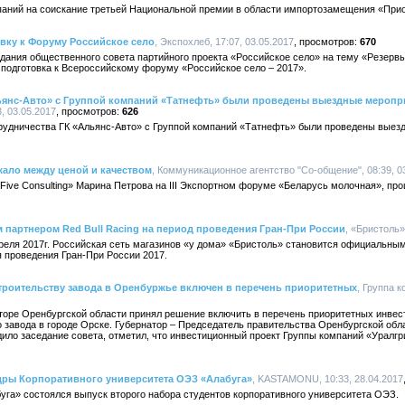
паний на соискание третьей Национальной премии в области импортозамещения «Прио
вку к Форуму Российское село
, Экспохлеб, 17:07, 03.05.2017
670
дания общественного совета партийного проекта «Российское село» на тему «Резервы
 подготовка к Всероссийскому форуму «Российское село – 2017».
льянс-Авто» с Группой компаний «Татнефть» были проведены выездные меропр
3, 03.05.2017
626
трудничества ГК «Альянс-Авто» с Группой компаний «Татнефть» были проведены выез
ало между ценой и качеством
, Коммуникационное агентство "Со-общение", 08:39, 0
 Five Consulting» Марина Петрова на III Экспортном форуме «Беларусь молочная», п
партнером Red Bull Racing на период проведения Гран-При России
, «Бристоль»
преля 2017г. Российская сеть магазинов «у дома» «Бристоль» становится официальны
я проведения Гран-При России 2017.
строительству завода в Оренбуржье включен в перечень приоритетных
, Группа к
торе Оренбургской области принял решение включить в перечень приоритетных инвес
о завода в городе Орске. Губернатор – Председатель правительства Оренбургской обл
ило заседание совета, отметил, что инвестиционный проект Группы компаний «Уралг
ры Корпоративного университета ОЭЗ «Алабуга»
, KASTAMONU, 10:33, 28.04.2017
уга» состоялся выпуск второго набора студентов корпоративного университета ОЭЗ.