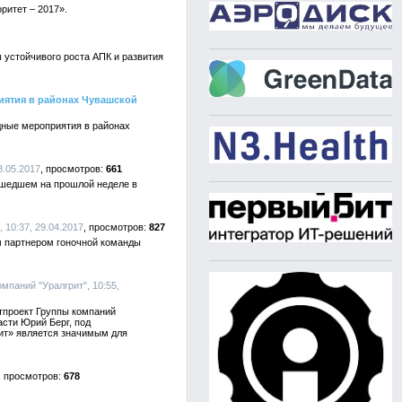
ритет – 2017».
 устойчивого роста АПК и развития
иятия в районах Чувашской
дные мероприятия в районах
3.05.2017
661
рошедшем на прошлой неделе в
, 10:37, 29.04.2017
827
м партнером гоночной команды
омпаний "Уралгрит", 10:55,
тпроект Группы компаний
асти Юрий Берг, под
рит» является значимым для
678