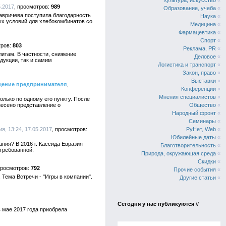
Культура, искусство
«
5.2017
989
Образование, учеба
«
авричева поступила благодарность
Наука
«
ых условий для хлебокомбинатов со
Медицина
«
Фармацевтика
«
Спорт
«
803
Реклама, PR
«
там. В частности, снижение
Деловое
«
дукции, так и самим
Логистика и транспорт
«
Закон, право
«
Выставки
«
ащение предпринимателя
,
Конференции
«
Мнения специалистов
«
лько по одному его пункту. После
несено представление о
Общество
«
Народный фронт
«
Семинары
«
, 13:24, 17.05.2017
РуНет, Web
«
Юбилейные даты
«
ния? В 2016 г. Кассида Евразия
Благотворительность
«
требованной.
Природа, окружающая среда
«
Скидки
«
792
Прочие события
«
 Тема Встречи - "Игры в компании".
Другие статьи
«
Сегодня у нас публикуются
//
 мае 2017 года приобрела