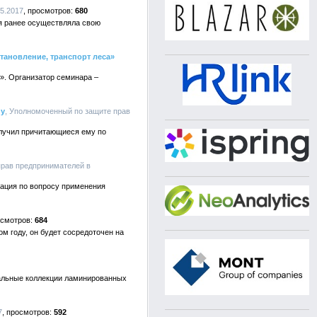
05.2017
680
ая ранее осуществляла свою
тановление, транспорт леса»
». Организатор семинара –
ну
, Уполномоченный по защите прав
олучил причитающиеся ему по
прав предпринимателей в
мация по вопросу применения
684
м году, он будет сосредоточен на
альные коллекции ламинированных
7
592