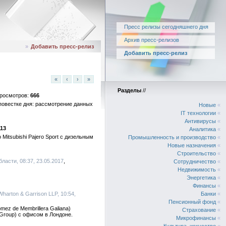
Пресс релизы сегодняшнего дня
Архив пресс-релизов
»
Добавить пресс-релиз
Добавить пресс-релиз
«
‹
›
»
Разделы
//
666
повестке дня: рассмотрение данных
Новые
«
IT технологии
«
Антивирусы
«
113
Аналитика
«
itsubishi Pajero Sport с дизельным
Промышленность и производство
«
Новые назначения
«
Строительство
«
ласти, 08:37, 23.05.2017
Сотрудничество
«
Недвижимость
«
Энергетика
«
Финансы
«
 Wharton & Garrison LLP, 10:54,
Банки
«
Пенсионный фонд
«
mez de Membrillera Galiana)
Страхование
«
 Group) с офисом в Лондоне.
Микрофинансы
«