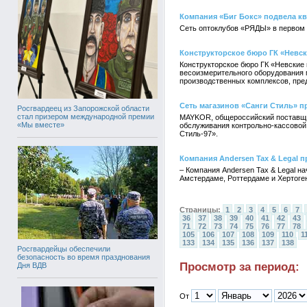
Компания «Биг Бокс» подвела к
Сеть оптоклубов «РЯДЫ» в первом 
Конструкторское бюро ГК «Невс
Конструкторское бюро ГК «Невские
весоизмерительного оборудования 
производственных комплексов, пред
Сеть магазинов «Санги Стиль» п
Росгвардеец из Запорожской области
стал призером международной премии
MAYKOR, общероссийский поставщик 
«Мы вместе»
обслуживания контрольно-кассовой 
Стиль-97».
Компания Andersen Tax & Legal 
– Компания Andersen Tax & Legal на
Амстердаме, Роттердаме и Хертоге
Страницы:
1
2
3
4
5
6
7
36
37
38
39
40
41
42
43
71
72
73
74
75
76
77
78
105
106
107
108
109
110
1
133
134
135
136
137
138
Росгвардейцы обеспечили
безопасность во время празднования
Просмотр за период:
Дня ВДВ
От