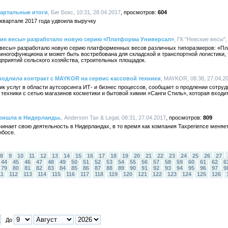
вартальные итоги
, Биг Бокс, 10:31, 28.04.2017
604
квартале 2017 года удвоила выручку
кие весы» разработало новую серию «Платформа Универсал»
, ГК "Невские весы",
 весы» разработало новую серию платформенных весов различных типоразмеров: «П
многофункциона и может быть востребована для складской и транспортной логистики,
приятий сельского хозяйства, строительных площадок.
родлила контракт с MAYKOR на сервис кассовой техники
, MAYKOR, 08:38, 27.04.2
услуг в области аутсорсинга ИТ- и бизнес процессов, сообщает о продлении сотруд
техники с сетью магазинов косметики и бытовой химии «Санги Стиль», которая входи
пришла в Нидерланды.
, Andersen Tax & Legal, 08:31, 27.04.2017
809
чинает свою деятельность в Нидерландах, в то время как компания Taxperience меняе
нбосе.
8
9
10
11
12
13
14
15
16
17
18
19
20
21
22
23
24
25
26
27
44
45
46
47
48
49
50
51
52
53
54
55
56
57
58
59
60
61
62
6
79
80
81
82
83
84
85
86
87
88
89
90
91
92
93
94
95
96
97
9
11
112
113
114
115
116
117
118
119
120
121
122
123
124
125
126
До