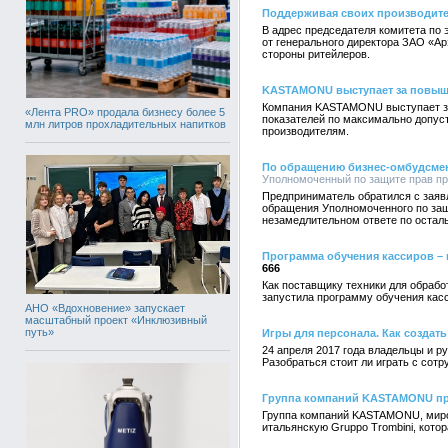
Поддерживая своих производит
В адрес председателя комитета по
от генерального директора ЗАО «Ар
стороны ритейлеров.
KASTAMONU выступает за повыше
Компания KASTAMONU выступает за
«Лента PRO» продала бизнесу более 5
показателей по максимально допус
млн литров прохладительных напитков
производителям.
По обращению бизнес-омбудсмен
Уполномоченный по защите прав пре
Предприниматель обратился с заявл
обращения Уполномоченного по защ
незамедлительном ответе по осталь
Программа обучения кассиров – 
666
Как поставщику техники для обрабо
запустила программу обучения касс
АНО «Вдохновение» запускает
масштабный проект «Инклюзивный
путь»
Игры для персонала. Как создат
24 апреля 2017 года владельцы и р
Разобраться стоит ли играть с сотр
Группа компаний KASTAMONU при
Группа компаний KASTAMONU, миров
итальянскую Gruppo Trombini, кото