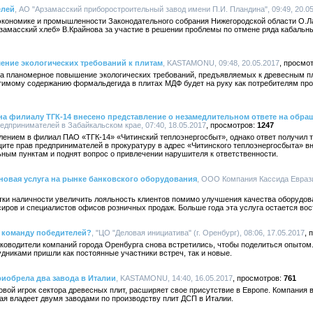
елей
, АО "Арзамасский приборостроительный завод имени П.И. Пландина", 09:49, 20.0
 экономике и промышленности Законодательного собрания Нижегородской области О.Л
замасский хлеб» В.Крайнова за участие в решении проблемы по отмене ряда кабальн
ние экологических требований к плитам
, KASTAMONU, 09:48, 20.05.2017
 планомерное повышение экологических требований, предъявляемых к древесным пли
тимому содержанию формальдегида в плитах МДФ будет на руку как потребителям про
а филиалу ТГК-14 внесено представление о незамедлительном ответе на обр
дпринимателей в Забайкальском крае, 07:40, 18.05.2017
1247
ением в филиал ПАО «ТГК-14» «Читинский теплоэнергосбыт», однако ответ получил то
ите прав предпринимателей в прокуратуру в адрес «Читинского теплоэнергосбыта» в
ным пунктам и поднят вопрос о привлечении нарушителя к ответственности.
новая услуга на рынке банковского оборудования
, ООО Компания Кассида Евразия
тки наличности увеличить лояльность клиентов помимо улучшения качества оборудова
иров и специалистов офисов розничных продаж. Больше года эта услуга остается вос
ь команду победителей?
, "ЦО "Деловая инициатива" (г. Оренбург), 08:06, 17.05.2017
уководители компаний города Оренбурга снова встретились, чтобы поделиться опытом.
удниками пришли как постоянные участники встреч, так и новые.
обрела два завода в Италии
, KASTAMONU, 14:40, 16.05.2017
761
ой игрок сектора древесных плит, расширяет свое присутствие в Европе. Компания в
рая владеет двумя заводами по производству плит ДСП в Италии.