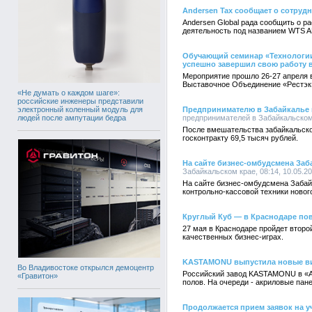
Andersen Tax сообщает о сотруд
Andersen Global рада сообщить о р
деятельность под названием WTS AD
Обучающий семинар «Технологии
успешно завершил свою работу в
Мероприятие прошло 26-27 апреля 
Выставочное Объединение «Рестэк
«Не думать о каждом шаге»:
российские инженеры представили
электронный коленный модуль для
Предпринимателю в Забайкалье в
людей после ампутации бедра
предпринимателей в Забайкальском 
После вмешательства забайкальско
госконтракту 69,5 тысяч рублей.
На сайте бизнес-омбудсмена Заб
Забайкальском крае, 08:14, 10.05.2
На сайте бизнес-омбудсмена Забай
контрольно-кассовой техники новог
Круглый Куб — в Краснодаре пов
27 мая в Краснодаре пройдет второ
качественных бизнес-играх.
KASTAMONU выпустила новые в
Во Владивостоке открылся демоцентр
Российский завод KASTAMONU в «Ал
«Гравитон»
полов. На очереди - акриловые пан
Продолжается прием заявок на 