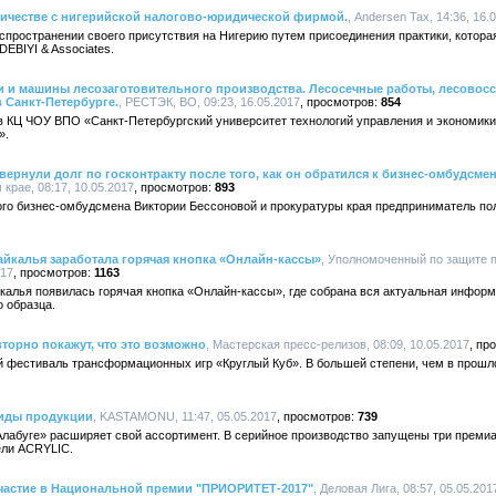
ничестве с нигерийской налогово-юридической фирмой.
, Andersen Tax, 14:36, 16.
аспространении своего присутствия на Нигерию путем присоединения практики, котор
EBIYI & Associates.
 и машины лесозаготовительного производства. Лесосечные работы, лесовосс
 Санкт-Петербурге.
, РЕСТЭК, ВО, 09:23, 16.05.2017
854
в КЦ ЧОУ ВПО «Санкт-Петербургский университет технологий управления и экономики
».
ернули долг по госконтракту после того, как он обратился к бизнес-омбудсме
крае, 08:17, 10.05.2017
893
го бизнес-омбудсмена Виктории Бессоновой и прокуратуры края предприниматель п
айкалья заработала горячая кнопка «Онлайн-кассы»
, Уполномоченный по защите 
017
1163
калья появилась горячая кнопка «Онлайн-кассы», где собрана вся актуальная инфор
о образца.
торно покажут, что это возможно
, Мастерская пресс-релизов, 08:09, 10.05.2017
й фестиваль трансформационных игр «Круглый Куб». В большей степени, чем в прошло
иды продукции
, KASTAMONU, 11:47, 05.05.2017
739
абуге» расширяет свой ассортимент. В серийное производство запущены три преми
ели ACRYLIC.
участие в Национальной премии "ПРИОРИТЕТ-2017"
, Деловая Лига, 08:57, 05.05.201