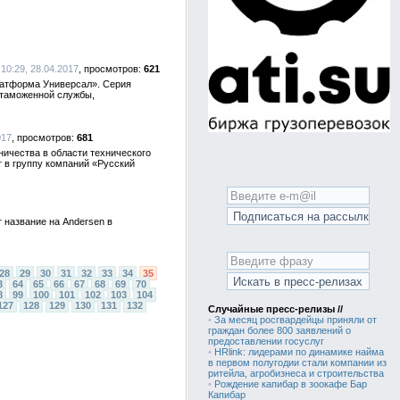
 10:29, 28.04.2017
621
латформа Универсал». Серия
 таможенной службы,
017
681
ничества в области технического
т в группу компаний «Русский
т название на Andersen в
28
29
30
31
32
33
34
35
3
64
65
66
67
68
69
70
8
99
100
101
102
103
104
127
128
129
130
131
132
Случайные пресс-релизы //
•
За месяц росгвардейцы приняли от
граждан более 800 заявлений о
предоставлении госуслуг
•
HRlink: лидерами по динамике найма
в первом полугодии стали компании из
ритейла, агробизнеса и строительства
•
Рождение капибар в зоокафе Бар
Капибар