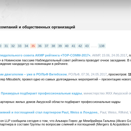
компаний и общественных организаций
0
31
32
33
34
35
36
37
38
39
40
41
42
43
……
138
аблюдательного совета АКМР рейтинга «ТОР-СОММ-2017»
, АКМР, 15:06, 24.05.2017
» в Новинском пассаже Наблюдательный совет рейтинга проводит очное заседание. В 
рждение кандидатур на номинации в рейтинге.
ьным двигателем – уже в РОЛЬФ Витебском
, РОЛЬФ, 07:36, 24.05.2017
1
р Mitsubishi, провел одно из самых долгожданных мероприятий – презентацию нового M
Д Приамурья подбирает профессиональные кадры
, министерство ЖКХ Амурской об
вартирных жилых домов Амурской области подбирает профессиональные кадры
ияний и поглощений стал партнером Paul, Weiss в Лондоне.
, Paul, Weiss, Rifkind,
rison LLP сообщила сегодня о том, что Альваро Гомес де Мембрийера Гальяна (Alvaro Go
партнера в составе Группы по вопросам слияний и поглощений (Mergers & Acquisitions