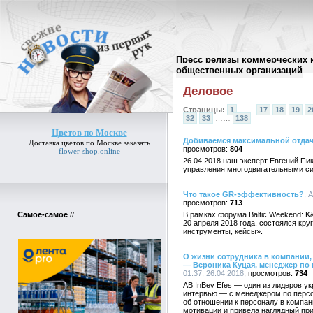
Пресс релизы коммерческих 
Архив пресс-релизов
//
общественных организаций
Деловое
Страницы:
1
……
17
18
19
2
32
33
……
138
Цветов по Москве
Добиваемся максимальной отдач
Доставка
цветов по Москве
заказать
804
flower-shop.online
26.04.2018 наш эксперт Евгений П
управления многодвигательными с
Что такое GR-эффективность?
, 
713
Самое-самое
//
В рамках форума Baltic Weekend: K&
20 апреля 2018 года, состоялся кр
инструменты, кейсы».
О жизни сотрудника в компании, 
— Вероника Куцая, менеджер по п
01:37, 26.04.2018
734
AB InBev Efes — один из лидеров у
интервью — с менеджером по персо
об отношении к персоналу в компан
мотивации и привела наглядный пр