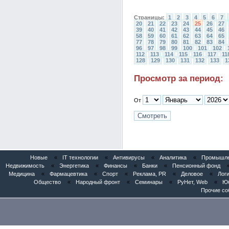
Страницы:
1
2
3
4
5
6
7
20
21
22
23
24
25
26
27
39
40
41
42
43
44
45
46
58
59
60
61
62
63
64
65
77
78
79
80
81
82
83
84
96
97
98
99
100
101
102
112
113
114
115
116
117
11
128
129
130
131
132
133
1
Просмотр за период:
От
Новые
«
IT технологии
«
Антивирусы
«
Аналитика
«
Промышлен
Недвижимость
«
Энергетика
«
Финансы
«
Банки
«
Пенсионный фонд
Медицина
«
Фармацевтика
«
Спорт
«
Реклама, PR
«
Деловое
«
Логи
Общество
«
Народный фронт
«
Семинары
«
РуНет, Web
«
Юб
Прочие со