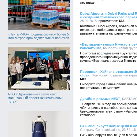
лестнице.
Dubai Airports и Dubai Parks an
о создании тематического парка 
25.04.2018
664
Компания Dubai Airports, объявили 
имеющего себе равных пространства
развлекательным направлением ре
«Лента PRO» продала бизнесу более 5
млн литров прохладительных напитков
«Вертикаль» заняла 5 место в ре
консалтинга
, Консалтинговая групп
По итогам исследования «Бухгалтер
проведённого информационно-издат
группа «Вертикаль» заняла 5 место
Провинция Хайнань открывает 3
стран.
, Комиссия по развитию туриз
609
Выберите город Санья своим новым
восхитительным местом!
АНО «Вдохновение» запускает
масштабный проект «Инклюзивный
Дизайн и реклама NEXT
, KASTAMO
путь»
11 апреля 2018 года во время рабо
«Ситипринт» в партнёрстве с конс
брендинговоым агентством «Артони
каталог?»
P&G анонсирует новые цели в об
Company Communications, 23:54, 18.
P&G анонсирует новые цели в обла