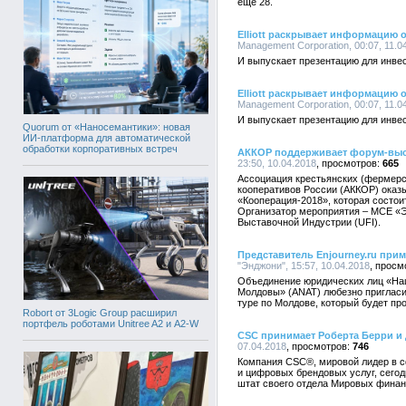
еще 28.
Elliott раскрывает информацию о
Management Corporation, 00:07, 11.0
И выпускает презентацию для инвес
Elliott раскрывает информацию о
Management Corporation, 00:07, 11.0
И выпускает презентацию для инвес
Quorum от «Наносемантики»: новая
ИИ-платформа для автоматической
обработки корпоративных встреч
АККОР поддерживает форум-выс
23:50, 10.04.2018
665
Ассоциация крестьянских (фермерс
кооперативов России (АККОР) оказ
«Кооперация-2018», которая состои
Организатор мероприятия – МСЕ «Э
Выставочной Индустрии (UFI).
Представитель Enjourney.ru прим
"Энджони", 15:57, 10.04.2018
Объединение юридических лиц «На
Молдовы» (ANAT) любезно пригласил
туре по Молдове, который будет про
Robort от 3Logic Group расширил
портфель роботами Unitree A2 и A2-W
CSC принимает Роберта Берри и 
07.04.2018
746
Компания CSC®, мировой лидер в с
и цифровых брендовых услуг, сегод
штат своего отдела Мировых финан