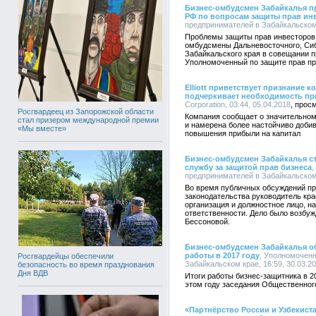
Бизнес-омбудсмен Забайкалья п
РФ по вопросам защиты прав ин
предпринимателей в Забайкальском 
Проблемы защиты прав инвесторов 
омбудсмены Дальневосточного, Сиб
Забайкальского края в совещании п
Уполномоченный по защите прав пр
Elliott приветствует признание 
подчеркивает необходимость пр
Corporation, 03:44, 05.04.2018
Росгвардеец из Запорожской области
Компания сообщает о значительном у
стал призером международной премии
и намерена более настойчиво доби
«Мы вместе»
повышения прибыли на капитал
Бизнес-омбудсмен Забайкалья с
службу за защитой прав бизнеса
,
предпринимателей в Забайкальском 
Во время публичных обсуждений пр
законодательства руководитель кр
организация и должностное лицо, 
ответственности. Дело было возбу
Бессоновой.
Бизнес-омбудсмен Забайкалья о
работы в 2017 году
, Уполномочен
Росгвардейцы обеспечили
Забайкальском крае, 16:59, 30.03.2
безопасность во время празднования
Дня ВДВ
Итоги работы бизнес-защитника в 2
этом году заседания Общественног
«Партнёрство России и Узбекиста