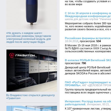
на том, чтобы создавать условия 
во всем мире
С 14 по 16 апреля в конференц-з
Международная конференция дет
школа для детских клубов "Умничка"
Мероприятие собрало более 300 пре
те, кого можно назвать хедлайнерам
развития своего бизнеса и все, кто 
«Не думать о каждом шаге»:
российские инженеры представили
Российские фермеры встретятся 
электронный коленный модуль для
18.04.2018
534
людей после ампутации бедра
В Москве 15-16 мая 2018 г. в рамк
№75 ВДНХ состоится XXIX Съезд Ас
сельскохозяйственных кооперативо
В копилке РОЛЬФ Витебский SKO
790
Дилерский центр РОЛЬФ Витебский 
новых автомобилей марки, автомоби
дилеров SKODA в России в абсолют
ПАО «РусГидро» подтверждает к
ПРОФИЛЬ»
, АКГ «ДЕЛОВОЙ ПРОФИЛ
Группа прошла предварительный кв
поставщика всех видов оценочных у
Во Владивостоке открылся демоцентр
«Гравитон»
Интеркомп: Роструд вынес на об
работодателей
, Интеркомп, 00:21, 
К 107 проверочным листам, утвержд