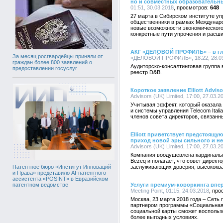
но и совместных образовательн
01:51, 30.03.2018
648
27 марта в Сибирском институте у
общественники в рамках Междунаро
новые возможности экономического
конкретные пути упрочения и расш
АКГ «ДЕЛОВОЙ ПРОФИЛЬ» – в гло
За месяц росгвардейцы приняли от
«ДЕЛОВОЙ ПРОФИЛЬ», 18:22, 28.03
граждан более 800 заявлений о
Аудиторско-консалтинговая групп
предоставлении госуслуг
реестр D&B.
Короткое заявление Elliott Advisor
Advisors (UK) Limited, 17:00, 27.03.2
Учитывая эффект, который оказала 
и системы управления Telecom Ital
членов совета директоров, связанны
Elliott приветствует предстоящу
приход новой эры сильного и н
Advisors (UK) Limited, 17:00, 27.03.2
Компания воодушевлена кардиналь
Bezeq и полагает, что совет дирек
заслуживающих доверия, высококв
Патентное бюро «Институт Инноваций
и Права» представило AI-патентного
ассистента «POSINT» в Евразийском
Услуги премиум-коворкинга впе
патентном ведомстве
Meeting Point, 01:15, 24.03.2018
Москва, 23 марта 2018 года – Сеть 
партнером программы «Социальная 
социальной карты сможет воспользо
более выгодных условиях.