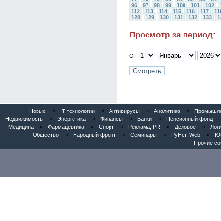
96
97
98
99
100
101
102
112
113
114
115
116
117
11
128
129
130
131
132
133
1
Просмотр за период:
От
Новые
«
IT технологии
«
Антивирусы
«
Аналитика
«
Промышлен
Недвижимость
«
Энергетика
«
Финансы
«
Банки
«
Пенсионный фонд
Медицина
«
Фармацевтика
«
Спорт
«
Реклама, PR
«
Деловое
«
Логи
Общество
«
Народный фронт
«
Семинары
«
РуНет, Web
«
Юб
Прочие со