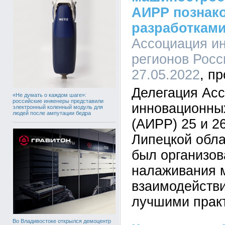
АИРР познак
разработками
Ассоциация и
регионов Росс
27.05.2022
Делегация Ас
«Не думать о каждом шаге»:
российские инженеры представили
инновационны
электронный коленный модуль для
людей после ампутации бедра
(АИРР) 25 и 2
Липецкой обла
был организов
налаживания 
взаимодействи
лучшими прак
Во Владивостоке открылся демоцентр