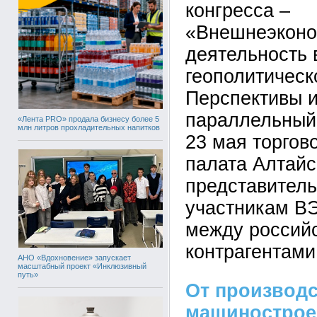
конгресса –
«Внешнеэконо
деятельность 
геополитическ
Перспективы 
параллельный
«Лента PRO» продала бизнесу более 5
млн литров прохладительных напитков
23 мая торго
палата Алтайс
представитель
участникам ВЭ
между российс
контрагентами
АНО «Вдохновение» запускает
масштабный проект «Инклюзивный
путь»
От производс
машинострое