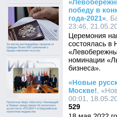
«Левобережн
победу в кон
года-2021»
, 
23:46, 21.05.2
Церемония на
состоялась в 
За месяц росгвардейцы приняли от
граждан более 800 заявлений о
«Левобережны
предоставлении госуслуг
номинации «Л
бизнеса».
«Новые русск
Москве!
, «Но
00:01, 18.05.2
Патентное бюро «Институт Инноваций
529
и Права» представило AI-патентного
ассистента «POSINT» в Евразийском
патентном ведомстве
18 мая 2022 г