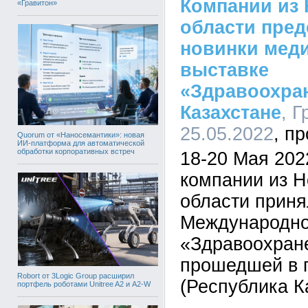
Компании из
«Гравитон»
области пред
новинки мед
выставке
«Здравоохра
Казахстане
, Г
25.05.2022
Quorum от «Наносемантики»: новая
ИИ-платформа для автоматической
обработки корпоративных встреч
18-20 Мая 202
компании из 
области приня
Международно
«Здравоохране
прошедшей в г
Robort от 3Logic Group расширил
(Республика К
портфель роботами Unitree A2 и A2-W