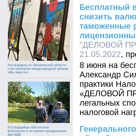
Бесплатный в
снизить валю
таможенные 
лицензионны
"ДЕЛОВОЙ ПРО
21.05.2022
8 июня на бес
Росгвардеец из Запорожской области
стал призером международной премии
Александр Сил
«Мы вместе»
практики Нало
«ДЕЛОВОЙ ПР
легальных спо
налоговой наг
Генерального
Росгвардейцы обеспечили
безопасность во время празднования
Дня ВДВ