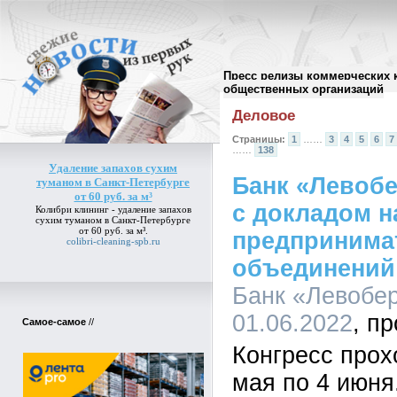
Пресс релизы коммерческих 
Архив пресс-релизов
//
общественных организаций
Деловое
Страницы:
1
……
3
4
5
6
7
……
138
Удаление запахов сухим
Банк «Левоб
туманом в Санкт-Петербурге
от 60 руб. за м³
с докладом на
Колибри клининг -
удаление запахов
сухим туманом в Санкт-Петербурге
от 60 руб. за м³
.
предпринима
colibri-cleaning-spb.ru
объединений 
Банк «Левобер
01.06.2022
Самое-самое
//
Конгресс прох
мая по 4 июня