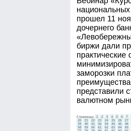
Вебинар «Курс
национальных
прошел 11 ноя
дочернего бан
«Левобережны
биржи дали п
практические 
минимизироват
заморозки пла
преимуществах
представили с
валютном рын
Страницы:
1
2
3
4
5
6
7
20
21
22
23
24
25
26
27
39
40
41
42
43
44
45
46
58
59
60
61
62
63
64
65
77
78
79
80
81
82
83
84