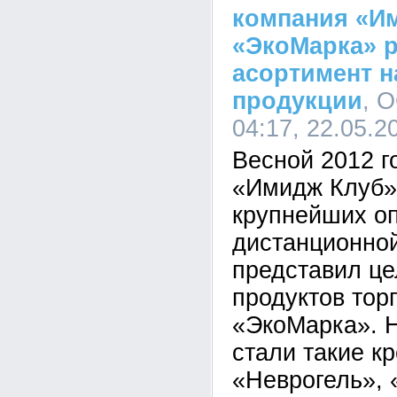
компания «И
«ЭкоМарка» 
асортимент 
продукции
, 
04:17, 22.05.2
Весной 2012 г
«Имидж Клуб»,
крупнейших о
дистанционной
представил це
продуктов тор
«ЭкоМарка». 
стали такие к
«Неврогель», 