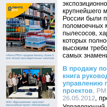
экспозиционн
крупнейшего м
России были 
поломоечных 
пылесосов, ха
которых полно
высоким требо
самых знамен
«Лента PRO» продала бизнесу более 5
млн литров прохладительных напитков
В продажу по
книга руково
управлению 
проектов
, PM
26.05.2012
АНО «Вдохновение» запускает
Управляющий п
масштабный проект «Инклюзивный