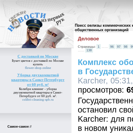
Пресс релизы коммерческих 
Архив пресс-релизов
//
общественных организаций
Деловое
Страницы:
1
……
96
97
98
9
……
138
С доставкой по Москве
Комплекс обо
Букет цветов
с доставкой по Москве
купить
flower-shop.online
в Государст
Уборка двухкомнатной
Karcher, 05:31
квартиры в Санкт-Петербурге
от 60 руб. м²
6
Колибри клининг -
уборка
двухкомнатной квартиры в Санкт-
Петербурге от 60 руб. м²
.
Государствен
colibri-cleaning-spb.ru
остановил сво
Karcher: для 
в новом уник
Самое-самое
//