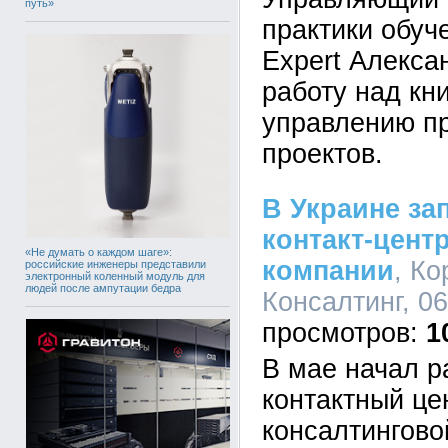
путь»
практики обуч
Expert Алекса
работу над кн
управлению п
проектов.
В Украине за
контакт-цент
«Не думать о каждом шаге»:
компании
, К
российские инженеры представили
электронный коленный модуль для
людей после ампутации бедра
Консалтинг, 06
1
В мае начал р
контактный це
консалтингово