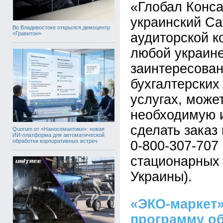
«Глобал Конса
украинский Ca
Во Владивостоке открылся демоцентр
«Гравитон»
аудиторской к
любой украине
заинтересован
бухгалтерских
услугах, може
необходимую 
сделать заказ
Quorum от «Наносемантики»: новая
ИИ-платформа для автоматической
обработки корпоративных встреч
0-800-307-707
стационарных
Украины).
«ЭКО-маркет
программу о