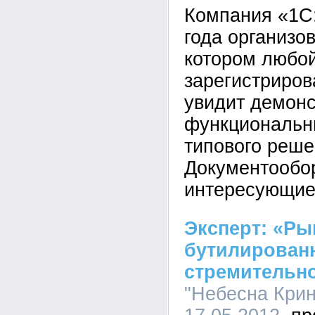
Компания «1С
года организо
котором любо
зарегистриро
увидит демон
функциональн
типового реше
Документообор
интересующие 
Эксперт: «Ры
бутилирован
стремительно
"Небесна Крин