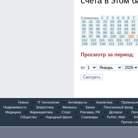
счета в этом б
Страницы:
1
2
3
4
5
6
7
20
21
22
23
24
25
26
27
39
40
41
42
43
44
45
46
58
59
60
61
62
63
64
65
77
78
79
80
81
82
83
84
96
97
98
99
100
101
102
112
113
114
115
116
117
11
128
129
130
131
132
133
1
Просмотр за период:
От
Новые
«
IT технологии
«
Антивирусы
«
Аналитика
«
Промышлен
Недвижимость
«
Энергетика
«
Финансы
«
Банки
«
Пенсионный фонд
Медицина
«
Фармацевтика
«
Спорт
«
Реклама, PR
«
Деловое
«
Логи
Общество
«
Народный фронт
«
Семинары
«
РуНет, Web
«
Юб
Прочие со