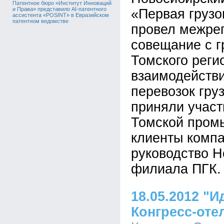
Патентное бюро «Институт Инноваций
и Права» представило AI-патентного
«Первая грузо
ассистента «POSINT» в Евразийском
патентном ведомстве
провел межре
совещание с г
Томского реги
взаимодействи
перевозок гру
приняли участ
Томской пром
клиенты компа
руководство Н
филиала ПГК.
18.05.2012 "И
Конгресс-оте