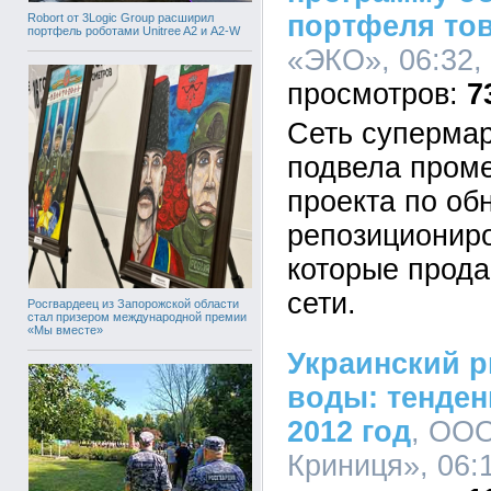
портфеля то
Robort от 3Logic Group расширил
портфель роботами Unitree A2 и A2-W
«ЭКО», 06:32,
7
Сеть суперма
подвела пром
проекта по об
репозиционир
которые прода
сети.
Росгвардеец из Запорожской области
стал призером международной премии
«Мы вместе»
Украинский р
воды: тенден
2012 год
, ОО
Криниця», 06:1