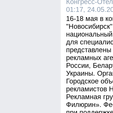
Конгресс-Отел
01:17, 24.05.2
16-18 мая в к
"Новосибирск
национальный
для специалис
представлены 
рекламных аге
России, Белар
Украины. Орга
Городское об
рекламистов 
Рекламная гру
Филюрин». Фе
при поддержке