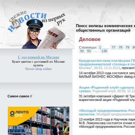
Пресс релизы коммерческих 
Архив пресс-релизов
//
общественных организаций
Деловое
Страницы:
1
……
77
78
79
8
92
93
……
138
С доставкой по Москве
Краудсорсинговая платформа ГБ
Букет цветов
с доставкой по Москве
предпринимателей столицы в п
купить
Москвы", 06:53, 13.11.2013
flower-shop.online
14 октября 2013 года состоялся
МАЛЫЙ БИЗНЕС МОСКВЫ» dialog.m
Акция «Родинний клуб» сделала 
гривен
, Родинний-клуб, 09:59, 12.1
Самое-самое
//
31 октября компания «Директ-М Тр
маркетинговой акции «Родинний клу
«Молодой предприниматель Росс
проектов
, Молодой предпринимател
13 ноября 2013 года в Научном пар
М.В. Ломоносова состоится очная п
«Молодой предприниматель России-