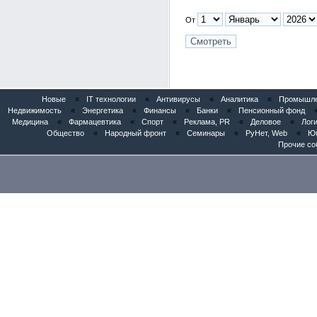
От
Новые
«
IT технологии
«
Антивирусы
«
Аналитика
«
Промышлен
Недвижимость
«
Энергетика
«
Финансы
«
Банки
«
Пенсионный фонд
Медицина
«
Фармацевтика
«
Спорт
«
Реклама, PR
«
Деловое
«
Логи
Общество
«
Народный фронт
«
Семинары
«
РуНет, Web
«
Юб
Прочие со