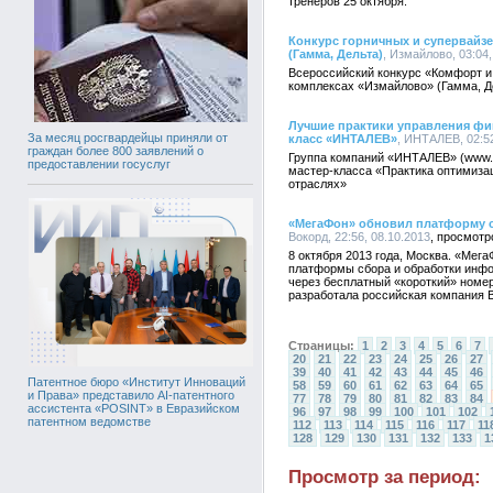
тренеров 25 октября.
Конкурс горничных и супервайз
(Гамма, Дельта)
, Измайлово, 03:04,
Всероссийский конкурс «Комфорт и
комплексах «Измайлово» (Гамма, Де
Лучшие практики управления фи
За месяц росгвардейцы приняли от
класс «ИНТАЛЕВ»
, ИНТАЛЕВ, 02:52
граждан более 800 заявлений о
Группа компаний «ИНТАЛЕВ» (www.in
предоставлении госуслуг
мастер-класса «Практика оптимиза
отраслях»
«МегаФон» обновил платформу с
Вокорд, 22:56, 08.10.2013
8 октября 2013 года, Москва. «Мег
платформы сбора и обработки инф
через бесплатный «короткий» ном
разработала российская компания 
Страницы:
1
2
3
4
5
6
7
20
21
22
23
24
25
26
27
39
40
41
42
43
44
45
46
Патентное бюро «Институт Инноваций
58
59
60
61
62
63
64
65
и Права» представило AI-патентного
77
78
79
80
81
82
83
84
ассистента «POSINT» в Евразийском
96
97
98
99
100
101
102
патентном ведомстве
112
113
114
115
116
117
11
128
129
130
131
132
133
1
Просмотр за период: