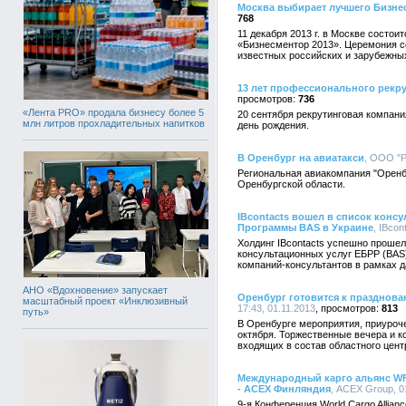
Москва выбирает лучшего Бизне
768
11 декабря 2013 г. в Москве состо
«Бизнесментор 2013». Церемония с
известных российских и зарубежны
13 лет профессионального рекру
736
«Лента PRO» продала бизнесу более 5
20 сентября рекрутинговая компани
млн литров прохладительных напитков
день рождения.
В Оренбург на авиатакси
, ООО "Р
Региональная авиакомпания "Оренб
Оренбургской области.
IBcontacts вошел в список конс
Программы BAS в Украине
, IBcon
Холдинг IBcontacts успешно прош
консультационных услуг ЕБРР (BAS)
компаний-консультантов в рамках 
АНО «Вдохновение» запускает
Оренбург готовится к празднова
масштабный проект «Инклюзивный
17:43, 01.11.2013
813
путь»
В Оренбурге мероприятия, приуроче
октября. Торжественные вечера и к
входящих в состав областного цент
Международный карго альянс WF
- ACEX Финляндия
, ACEX Group, 0
9-я Конференция World Cargo Allia