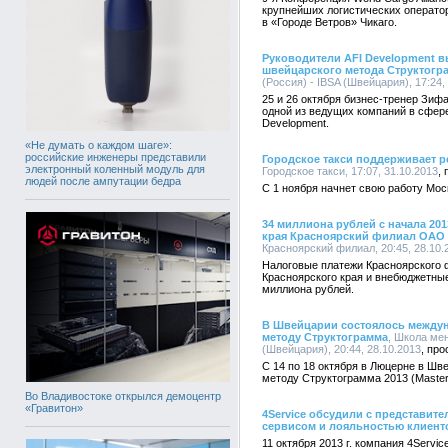
крупнейших логистических оператор
в «Городе Ветров» Чикаго.
Руководители AFI Development 
швейцарского метода Структогр
(Россия) - IBSA (Швейцария), 17:24,
25 и 26 октября бизнес-тренер Зиф
одной из ведущих компаний в сфер
Development.
«Не думать о каждом шаге»:
российские инженеры представили
Городское такси поддерживает 
электронный коленный модуль для
Городское такси, 17:07, 31.10.2013
людей после ампутации бедра
С 1 ноября начнет свою работу Мо
34 миллиона рублей с начала 20
края Красноярский филиал ОАО
Красноярский филиал, 20:45, 28.10.
Налоговые платежи Красноярского
Красноярского края и внебюджетные
миллиона рублей.
В Швейцарии состоялось междун
методу Структограмма
, Школа ме
(Швейцария), 20:44, 28.10.2013
С 14 по 18 октября в Люцерне в Ш
методу Структограмма 2013 (Master t
Во Владивостоке открылся демоцентр
«Гравитон»
4Service обсудили с представит
сервисом и лояльностью клиент
11 октября 2013 г. компания 4Servi