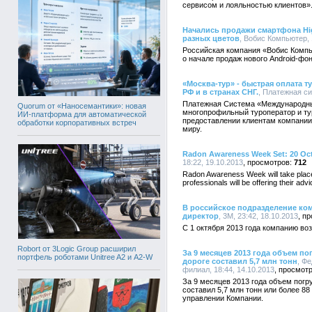
сервисом и лояльностью клиентов»
Начались продажи смартфона Hig
разных цветов
, Вобис Компьютер, 
Российская компания «Вобис Компь
о начале продаж нового Android-фон
«Москва-тур» - быстрая оплата т
РФ и в странах СНГ.
, Платежная си
Платежная Система «Международн
Quorum от «Наносемантики»: новая
многопрофильный туроператор и ту
ИИ-платформа для автоматической
предоставлении клиентам компании 
обработки корпоративных встреч
миру.
Radon Awareness Week Set: 20 Oct 
18:22, 19.10.2013
712
Radon Awareness Week will take place
professionals will be offering their a
В российское подразделение ко
директор
, 3М, 23:42, 18.10.2013
С 1 октября 2013 года компанию воз
Robort от 3Logic Group расширил
За 9 месяцев 2013 года объем п
портфель роботами Unitree A2 и A2-W
дороге составил 5,7 млн тонн
, Ф
филиал, 18:44, 14.10.2013
За 9 месяцев 2013 года объем погр
составил 5,7 млн тонн или более 8
управлении Компании.