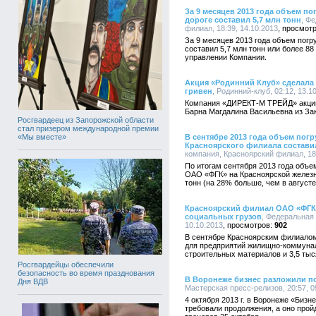
За 9 месяцев 2013 года объем п
дороге составил 5,7 млн тонн
, Ф
филиал, 18:39, 14.10.2013
За 9 месяцев 2013 года объем погр
составил 5,7 млн тонн или более 8
управлении Компании.
Акция «Родинний Клуб» сделала 
гривен
, Родинний-клуб, 02:12, 13.1
Компания «ДИРЕКТ-М ТРЕЙД» акцию
Барна Магдалина Васильевна из Зак
Росгвардеец из Запорожской области
стал призером международной премии
«Мы вместе»
В сентябре 2013 года объем погр
Красноярского филиала составил
компания, Красноярский филиал, 18:
По итогам сентября 2013 года объе
ОАО «ФГК» на Красноярской железно
тонн (на 28% больше, чем в августе
Красноярский филиал ОАО «ФГК» 
социальных грузов
, Федеральная 
10.10.2013
902
В сентябре Красноярским филиалом
для предприятий жилищно-коммунал
строительных материалов и 3,5 тыс
Росгвардейцы обеспечили
безопасность во время празднования
В Воронеже бизнес разложили по
Дня ВДВ
Мастерская пресс-релизов, 20:57, 0
4 октября 2013 г. в Воронеже «Биз
требовали продолжения, а оно прой