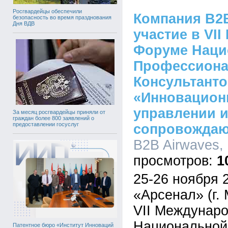
Росгвардейцы обеспечили
Компания B2B
безопасность во время празднования
Дня ВДВ
участие в VI
Форуме Наци
Профессион
Консультанто
«Инновацион
управлении и
За месяц росгвардейцы приняли от
граждан более 800 заявлений о
предоставлении госуслуг
сопровождаю
B2B Airwaves, 
1
25-26 ноября 2
«Арсенал» (г.
VII Междунар
Национальной
Патентное бюро «Институт Инноваций