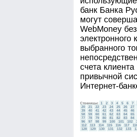
использующие
банк Банка Ру
могут соверша
WebMoney без
электронного 
выбранного то
непосредствен
счета клиента
привычной си
Интернет-банк
Страницы:
1
2
3
4
5
6
7
20
21
22
23
24
25
26
27
39
40
41
42
43
44
45
46
58
59
60
61
62
63
64
65
77
78
79
80
81
82
83
84
96
97
98
99
100
101
102
112
113
114
115
116
117
11
128
129
130
131
132
133
1