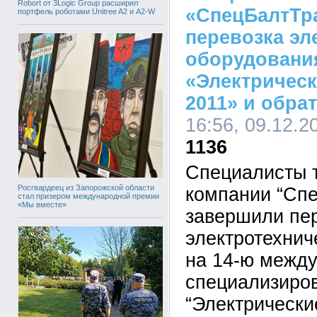
Robort от 3Logic Group расширил
«СпецБалтТр
портфель роботами Unitree A2 и A2-W
перевозка эл
оборудовани
«Электрическ
2011» и обра
16:56, 09.12.2
1136
Специалисты 
Росгвардеец из Запорожской области
компании “Сп
стал призером международной премии
«Мы вместе»
завершили пе
электротехнич
на 14-ю межд
специализиро
“Электрически