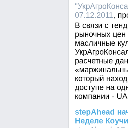
"УкрАгроКонсал
07.12.2011
В связи с тен
рыночных цен 
масличные кул
УкрАгроКонсал
расчетные да
«маржинальны
который наход
доступе на од
компании - UA
stepAhead на
Неделе Коучи