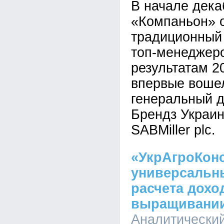
В начале дека
«Компаньон» 
традиционный 
топ-менеджер
результатам 20
впервые вошел
генеральный 
Брендз Украи
SABMiller plc.
«УкрАгроКон
универсальн
расчета дохо
выращивании 
Аналитический