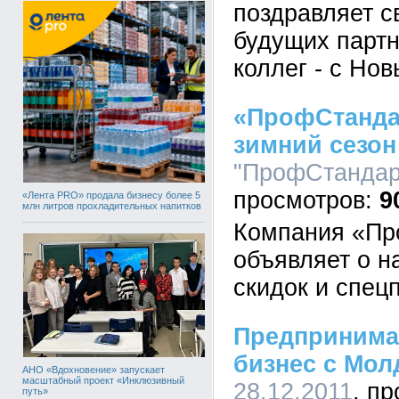
поздравляет с
будущих партн
коллег - с Но
«ПрофСтанда
зимний сезон
"ПрофСтандарт
9
«Лента PRO» продала бизнесу более 5
млн литров прохладительных напитков
Компания «Пр
объявляет о н
скидок и спец
Предпринимат
бизнес с Мо
АНО «Вдохновение» запускает
масштабный проект «Инклюзивный
28.12.2011
путь»