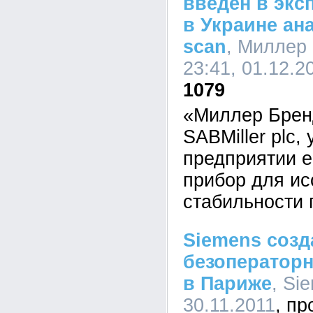
введен в эк
в Украине ан
scan
, Миллер
23:41, 01.12.2
1079
«Миллер Брен
SABMiller plc,
предприятии e
прибор для ис
стабильности 
Siemens созд
безоператорн
в Париже
, Si
30.11.2011