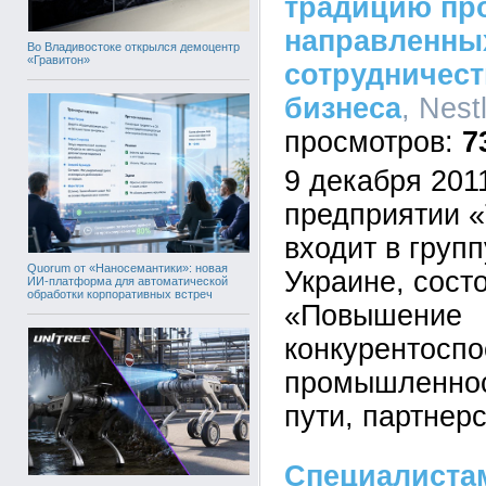
традицию пр
направленны
Во Владивостоке открылся демоцентр
«Гравитон»
сотрудничест
бизнеса
, Nest
7
9 декабря 201
предприятии «
входит в групп
Quorum от «Наносемантики»: новая
Украине, сост
ИИ-платформа для автоматической
обработки корпоративных встреч
«Повышение
конкурентоспо
промышленнос
пути, партнерс
Специалиста