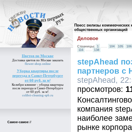
Пресс релизы коммерческих 
Архив пресс-релизов
//
общественных организаций
Деловое
Страницы:
1
……
104
105
106
116
……
138
Цветов по Москве
stepAhead по
Доставка
цветов по Москве
заказать
flower-shop.online
партнеров с 
Уборка квартиры после
переезда в Санкт-Петербурге
stepAhead, 22:
от 60 руб. за м²
Колибри клининг -
уборка квартиры
1
после переезда в Санкт-Петербурге
от 60 руб. за м²
.
colibri-cleaning-spb.ru
Консалтингово
компания step
наиболее заме
Самое-самое
//
рынке корпора