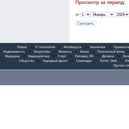
Просмотр за период:
От
Новые
«
IT технологии
«
Антивирусы
«
Аналитика
«
Промышлен
Недвижимость
«
Энергетика
«
Финансы
«
Банки
«
Пенсионный фонд
Медицина
«
Фармацевтика
«
Спорт
«
Реклама, PR
«
Деловое
«
Логи
Общество
«
Народный фронт
«
Семинары
«
РуНет, Web
«
Юб
Прочие со