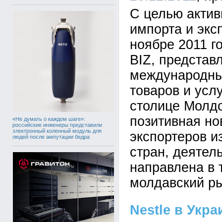
С целью актив
импорта и экс
ноябре 2011 г
BIZ, предста
международны
товаров и услу
столице Молдо
позитивная но
«Не думать о каждом шаге»:
российские инженеры представили
электронный коленный модуль для
экспортеров и
людей после ампутации бедра
стран, деятел
направлена в 
молдавский ры
Nestlе в Укр