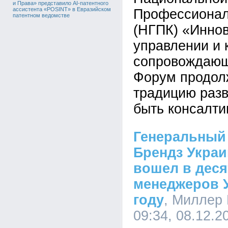
и Права» представило AI-патентного
ассистента «POSINT» в Евразийском
Профессионал
патентном ведомстве
(НГПК) «Инно
управлении и 
сопровождающи
Форум продол
традицию раз
быть консалти
Генеральный
Брендз Украи
вошел в деся
менеджеров У
году
, Миллер 
09:34, 08.12.2