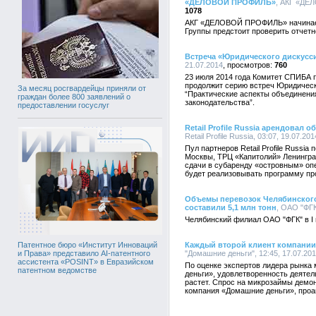
«ДЕЛОВОЙ ПРОФИЛЬ»
, АКГ «ДЕ
1078
АКГ «ДЕЛОВОЙ ПРОФИЛЬ» начинает 
Группы предстоит проверить отчет
Встреча «Юридического дискусс
21.07.2014
760
23 июля 2014 года Комитет СПИБА 
продолжит серию встреч Юридическ
За месяц росгвардейцы приняли от
“Практические аспекты объединени
граждан более 800 заявлений о
законодательства”.
предоставлении госуслуг
Retail Profile Russia арендовал
Retail Profile Russia, 03:07, 19.07.201
Пул партнеров Retail Profile Russi
Москвы, ТРЦ «Капитолий» Ленингра
сдачи в субаренду «островным» опера
будет реализовывать программу пр
Объемы перевозок Челябинского 
составили 5,1 млн тонн
, ОАО "ФГК
Челябинский филиал ОАО "ФГК" в I 
Каждый второй клиент компании
Патентное бюро «Институт Инноваций
"Домашние деньги", 12:45, 17.07.20
и Права» представило AI-патентного
ассистента «POSINT» в Евразийском
По оценке экспертов лидера рынк
патентном ведомстве
деньги», удовлетворенность деяте
растет. Спрос на микрозаймы демон
компания «Домашние деньги», проан