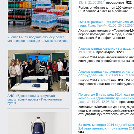
13:49, 21.08.2014
822
Forbes опубликовал топ 100 самых
CEB заняла 47 место в рейтинге.
ОАО «ТрансФин-М» объявило ито
года
, ТрансФин-М, 01:00, 20.08.201
Лизинговая компания «ТрансФин-М»
первое полугодие 2014 года, снов
«Лента PRO» продала бизнесу более 5
показателей и эффективности
млн литров прохладительных напитков
Анализ рынка ювелирных издели
19.08.2014
1229
В июне 2014 года маркетинговое а
исследование российского рынка ю
Анализ рынка настольного, напо
оборудования
, DISCOVERY Researc
В июле 2014 г. агентство DISCOVE
подвесного и настенного оборудова
По итогам II квартала 2014 года
АНО «Вдохновение» запускает
компании «Домашние деньги» сос
масштабный проект «Инклюзивный
деньги", 19:23, 12.08.2014
путь»
Компания «Домашние деньги», лиде
подвела итоги финансовой деятельн
стандартам бухгалтерской отчетнос
За семь месяцев 2014 года объе
2,4 раза превысил показатели 20
983