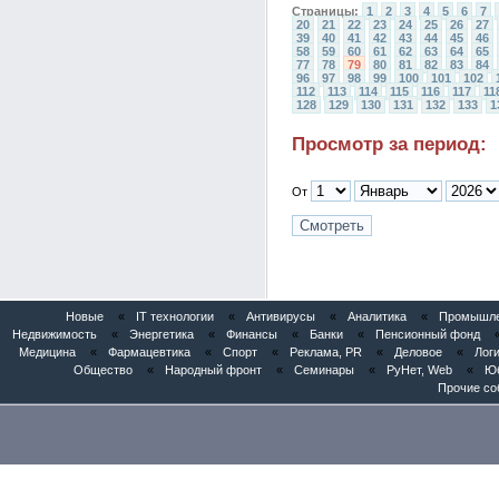
Страницы:
1
2
3
4
5
6
7
20
21
22
23
24
25
26
27
39
40
41
42
43
44
45
46
58
59
60
61
62
63
64
65
77
78
79
80
81
82
83
84
96
97
98
99
100
101
102
112
113
114
115
116
117
11
128
129
130
131
132
133
1
Просмотр за период:
От
Новые
«
IT технологии
«
Антивирусы
«
Аналитика
«
Промышлен
Недвижимость
«
Энергетика
«
Финансы
«
Банки
«
Пенсионный фонд
Медицина
«
Фармацевтика
«
Спорт
«
Реклама, PR
«
Деловое
«
Логи
Общество
«
Народный фронт
«
Семинары
«
РуНет, Web
«
Юб
Прочие со