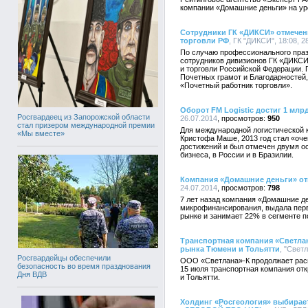
компании «Домашние деньги» на ур
Сотрудники ГК «ДИКСИ» отмече
торговли РФ
, ГК "ДИКСИ", 18:08, 2
По случаю профессионального празд
сотрудников дивизионов ГК «ДИКС
и торговли Российской Федерации.
Почетных грамот и Благодарностей
«Почетный работник торговли».
Оборот FM Logistic достиг 1 млр
Росгвардеец из Запорожской области
26.07.2014
950
стал призером международной премии
Для международной логистической к
«Мы вместе»
Кристофа Маше, 2013 год стал «оч
достижений и был отмечен двумя о
бизнеса, в России и в Бразилии.
Компания «Домашние деньги» от
24.07.2014
798
7 лет назад компания «Домашние де
микрофинансирования, выдала пер
рынке и занимает 22% в сегменте 
Транспортная компания «Светлан
рынка Тюмени и Тольятти
, "Светл
Росгвардейцы обеспечили
ООО «Светлана»-К продолжает расш
безопасность во время празднования
15 июля транспортная компания от
Дня ВДВ
и Тольятти.
Холдинг «Росгеология» выбирае