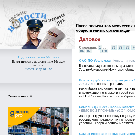
Пресс релизы коммерческих 
Архив пресс-релизов
//
общественных организаций
Деловое
Страницы:
1
……
71
72
73
7
86
87
……
138
С доставкой по Москве
ОАО ПО Усольмаш.
, Консалтингов
Букет цветов
с доставкой по Москве
купить
Взыскана задолженность в размере 
flower-shop.online
Усолье-Сибирское Иркутской облас
Поиск зарубежного партнера по 
22.08.2014
853
Российская компания RSoft, Ltd. 
информационно-маркетинговой компан
Самое-самое
//
mbH в России, Казахстане и Украине
Компания «ТБМ» - новый клиен
«ДЕЛОВОЙ ПРОФИЛЬ» (GGI), 00:00,
Эксперты Группы проведут оценку 
российского предприятия по произ
условий Севера и вечной мерзлоты
Самые инновационные растущие 