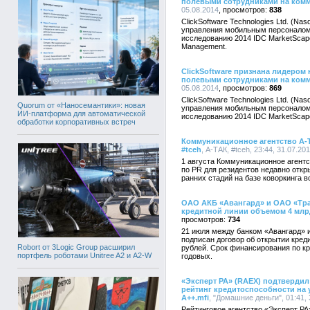
полевыми сотрудниками на ком
05.08.2014
838
ClickSoftware Technologies Ltd. (
управления мобильным персоналом,
исследованию 2014 IDC MarketScape fo
Management.
ClickSoftware признана лидеро
полевыми сотрудниками на ком
05.08.2014
869
ClickSoftware Technologies Ltd. (
Quorum от «Наносемантики»: новая
управления мобильным персоналом,
ИИ-платформа для автоматической
исследованию 2014 IDC MarketScape f
обработки корпоративных встреч
Коммуникационное агентство А-
#tceh
, А-ТАК, #tceh, 23:44, 31.07.20
1 августа Коммуникационное агент
по PR для резидентов недавно отк
ранних стадий на базе коворкинга 
ОАО АКБ «Авангард» и ОАО «Тр
кредитной линии объемом 4 млр
734
21 июля между банком «Авангард» 
подписан договор об открытии кред
Robort от 3Logic Group расширил
рублей. Срок финансирования по кре
портфель роботами Unitree A2 и A2-W
годовых.
«Эксперт РА» (RAEX) подтверди
рейтинг кредитоспособности на 
A++.mfi
, "Домашние деньги", 01:41, 
Рейтинговое агентство «Эксперт РА