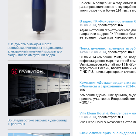
За семь месяцев 2014 года объем 
раза превысил соответствующий по
тонн грузов (или более 114 тыс. ваг
В адрес ГК «Ронова» поступили
10.08.2014
837
Администрация гериатрического до
направили в адрес ГК "Ронова» бл
ветеранам труда и детям-сиротам,
«Не думать о каждом шаге»:
российские инженеры представили
Поиск деловых партнеров за руб
электронный коленный модуль для
14:54, 08.08.2014
849
людей после ампутации бедра
30.06.2014 компания RSoft, Ltd. п
информационно-маркетинговой комп
Vermittlungsgesellschaft mbH ( findif
территории России, Казахстана и У
FINDIFU: поиск партнеров и клиент
Компания «Домашние деньги» зан
«Финансы и страхование – 2014»
765
Компания «Домашние деньги», лиде
приняла участие во Всероссийском
– 2014».
Villa Elena Hotel & Residences –
06.08.2014
911
Во Владивостоке открылся демоцентр
Villa Elena Hotel & Residences ста
«Гравитон»
ClickSoftware признана лидеро