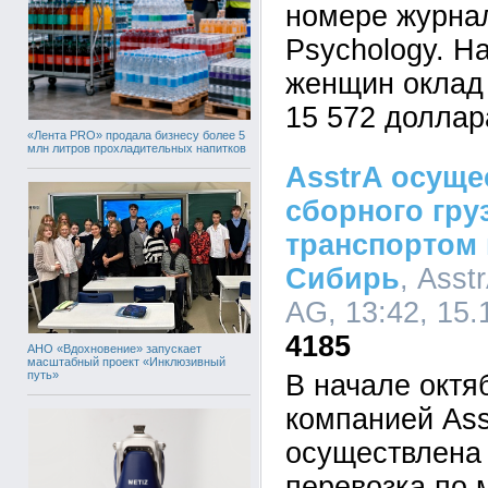
номере журнала
Psychology. Н
женщин оклад
15 572 доллара
«Лента PRO» продала бизнесу более 5
млн литров прохладительных напитков
AsstrA осуще
сборного гр
транспортом 
Сибирь
, Asst
AG, 13:42, 15.
4185
АНО «Вдохновение» запускает
масштабный проект «Инклюзивный
путь»
В начале октя
компанией Ass
осуществлена
перевозка по 