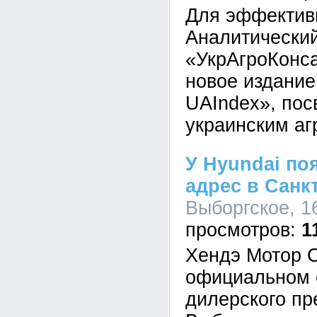
Для эффектив
Аналитический
«УкрАгроКонса
новое издание 
UAIndex», по
украинским аг
У Hyundai по
адрес в Санк
Выборгское, 16
1
Хендэ Мотор 
официальном 
дилерского пр