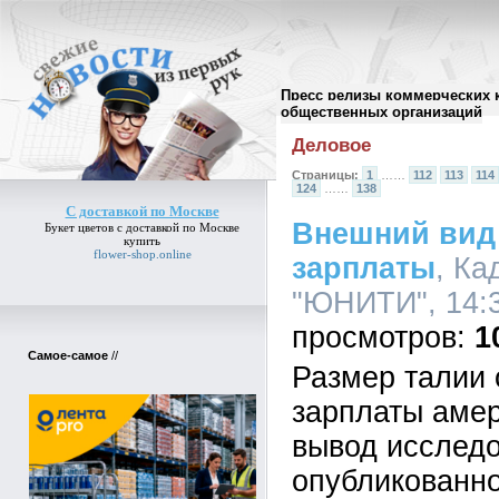
Пресс релизы коммерческих 
Архив пресс-релизов
//
общественных организаций
Деловое
Страницы:
1
……
112
113
114
124
……
138
С доставкой по Москве
Внешний вид 
Букет цветов
с доставкой по Москве
купить
flower-shop.online
зарплаты
, Ка
"ЮНИТИ", 14:3
1
Самое-самое
//
Размер талии 
зарплаты амер
вывод исследо
опубликованно