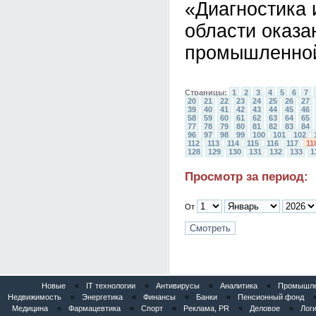
«Диагностика 
области оказа
промышленной
Страницы:
1
2
3
4
5
6
7
20
21
22
23
24
25
26
27
39
40
41
42
43
44
45
46
58
59
60
61
62
63
64
65
77
78
79
80
81
82
83
84
96
97
98
99
100
101
102
112
113
114
115
116
117
11
128
129
130
131
132
133
1
Просмотр за период:
От
Новые
«
IT технологии
«
Антивирусы
«
Аналитика
«
Промышлен
Недвижимость
«
Энергетика
«
Финансы
«
Банки
«
Пенсионный фонд
Медицина
«
Фармацевтика
«
Спорт
«
Реклама, PR
«
Деловое
«
Логи