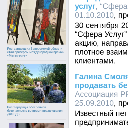
услуг
, “Сфера 
01.10.2010
30 сентября 20
“Сфера Услуг”
акцию, направ
Росгвардеец из Запорожской области
плотное взаим
стал призером международной премии
«Мы вместе»
клиентами.
Галина Смоля
продавать бе
Ассоциация P
25.09.2010
Росгвардейцы обеспечили
безопасность во время празднования
Известный пет
Дня ВДВ
предпринимате