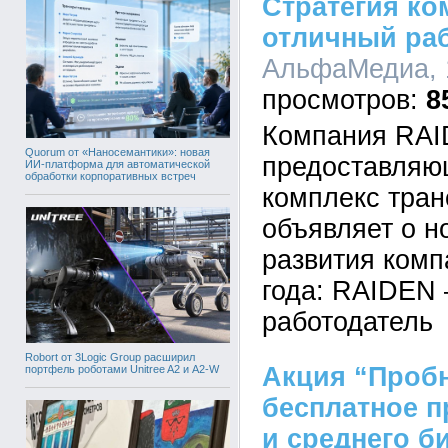
Стратегия ко
отличный раб
АльфаМедиа, 1
8
Компания RAI
Quorum от «Наносемантики»: новая
предоставляю
ИИ-платформа для автоматической
обработки корпоративных встреч
комплекс тран
объявляет о н
развития комп
года: RAIDEN 
работодатель
Robort от 3Logic Group расширил
Акция “Проб
портфель роботами Unitree A2 и A2-W
бесплатное 
и среднего б