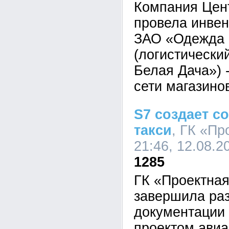
Компания Цен
провела инве
ЗАО «Одежда 
(логистически
Белая Дача») 
сети магазино
S7 создает с
такси
, ГК «П
21:46, 12.08.2
1285
ГК «Проектна
завершила раз
документации
проектом авиа