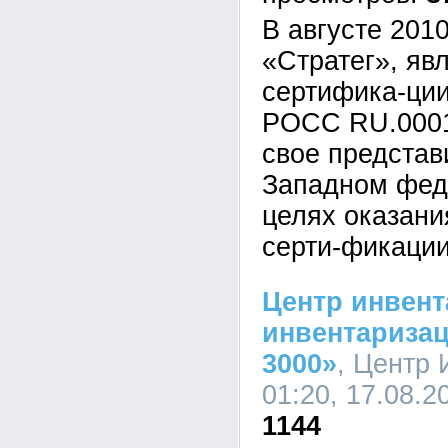
В августе 201
«Стратег», яв
сертифика-ци
POCC RU.0001
свое представ
Западном фед
целях оказани
серти-фикации
Центр инвент
инвентариза
3000»
, Центр 
01:20, 17.08.2
1144