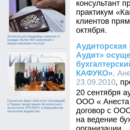
консультант п
практикум «Ка
клиентов прям
октября.
За месяц росгвардейцы приняли от
граждан более 800 заявлений о
предоставлении госуслуг
Аудиторская 
Аудит» осущ
бухгалтерск
КАФУКО»
, Ан
23.09.2010
20 сентября а
ООО « Анеста
Патентное бюро «Институт Инноваций
и Права» представило AI-патентного
ассистента «POSINT» в Евразийском
договор с ОО
патентном ведомстве
на ведение бу
организации.