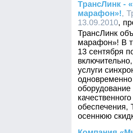
ТрансЛинк - 
марафон»!
, 
13.09.2010
ТрансЛинк об
марафон»! В т
13 сентября п
включительно,
услуги синхро
одновременно
оборудование 
качественного
обеспечения, 
осеннюю скид
Компания «М