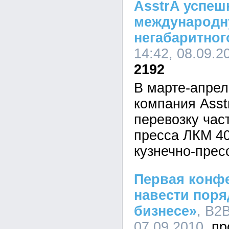
AsstrA успеш
международн
негабаритног
14:42, 08.09.2
2192
В марте-апрел
компания Asst
перевозку час
пресса ЛКМ 40
кузнечно-прес
Первая конф
навести поря
бизнесе»
, B2B
07.09.2010