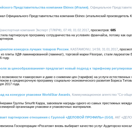
йского Представительства компании Ekinex (Италия)
, Официальное Представител
иал Официального Представительства компании Ekinex (итальянский производитель 
Транспортная компания Эксперт (ТЛКРФ), 07:49, 01.02.2017
685
стила партнерскую программу сотрудничества на условиях франчайза, потому как оц
артнеров.
реатом конкурса лучших товаров России
, KASTAMONU, 14:59, 31.01.2017
з плиты ХДФ ламинированной (ламинат), торговой марки Floorpan, стали лауреатом 
6 году.
роля за ценообразованием» предлагает новый подход к тарифному регулиров
о возможности «заморозки» и даже о снижении цен (тарифов) на услуги естественных
оком в среднесрочную программу социально-экономического развития Бориса Титова
ря 2017 года.
рад на конкурсе упаковки WorldStar Awards
, Коммуникационное агентство "Со-общен
йнерами Группы Smurfit Kappa, завоевали награды одного из самых престижных межд
Всемирной организации упаковки и упаковочных материалов.
вает партнерские отношения с Группой «ДЕЛОВОЙ ПРОФИЛЬ» (GGI)
, АКГ «ДЕЛ
ивизиона Госкорпорации «Росатом» вновь выбирает качество услуг Аудиторско-консал