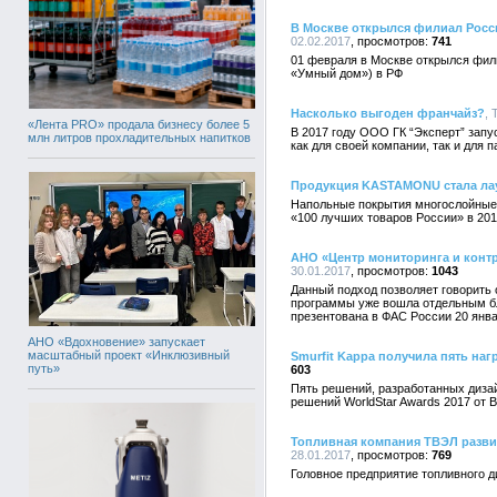
В Москве открылся филиал Росси
02.02.2017
741
01 февраля в Москве открылся фил
«Умный дом») в РФ
Насколько выгоден франчайз?
, 
«Лента PRO» продала бизнесу более 5
В 2017 году ООО ГК “Эксперт” запу
млн литров прохладительных напитков
как для своей компании, так и для п
Продукция KASTAMONU стала лау
Напольные покрытия многослойные и
«100 лучших товаров России» в 201
АНО «Центр мониторинга и конт
30.01.2017
1043
Данный подход позволяет говорить 
программы уже вошла отдельным бл
презентована в ФАС России 20 янва
АНО «Вдохновение» запускает
масштабный проект «Инклюзивный
Smurfit Kappa получила пять наг
путь»
603
Пять решений, разработанных диза
решений WorldStar Awards 2017 от 
Топливная компания ТВЭЛ разви
28.01.2017
769
Головное предприятие топливного д