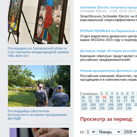
Schneider Electric получила выс
Schneider Electric, 13:08, 19.01.2017
SmartStruxure Schneider Electric н
максимальной энергоэффективност
РОЛЬФ ПЕЛИКАН на Парижском а
Отдел маркетинга дилерского цент
марки SKODA в 2015 году и подтверд
Росгвардеец из Запорожской области
Деловые люди: Истории россий
стал призером международной премии
«Мы вместе»
Компания «Амплуа» представляет но
российских предпринимателей»
Новым арендатором Делового це
Российская компания «Бахетле», п
находящемся в комплексном управл
Страницы:
1
2
3
4
5
6
7
36
37
38
39
40
41
42
43
71
72
73
74
75
76
77
78
105
106
107
108
109
110
1
133
134
135
136
137
138
Росгвардейцы обеспечили
безопасность во время празднования
Просмотр за период:
Дня ВДВ
От