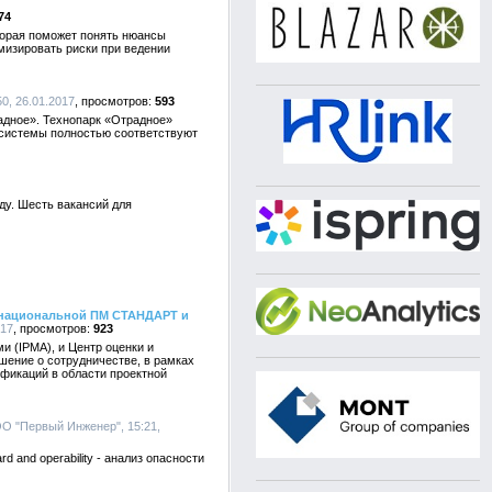
74
торая поможет понять нюансы
мизировать риски при ведении
50, 26.01.2017
593
адное». Технопарк «Отрадное»
 системы полностью соответствуют
ду. Шесть вакансий для
и национальной ПМ СТАНДАРТ и
017
923
 (IPMA), и Центр оценки и
ение о сотрудничестве, в рамках
фикаций в области проектной
ОО "Первый Инженер", 15:21,
and operability - анализ опасности