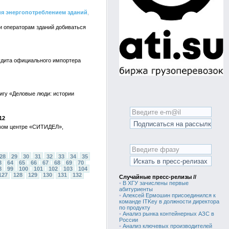
ния энергопотреблением зданий
,
м и операторам зданий добиваться
удита официального импортера
нигу «Деловые люди: истории
12
овом центре «СИТИДЕЛ»,
28
29
30
31
32
33
34
35
3
64
65
66
67
68
69
70
8
99
100
101
102
103
104
127
128
129
130
131
132
Случайные пресс-релизы //
•
В ХГУ зачислены первые
абитуриенты
•
Алексей Ермошин присоединился к
команде ITKey в должности директора
по продукту
•
Анализ рынка контейнерных АЗС в
России
•
Анализ ключевых производителей