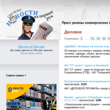
Пресс релизы коммерческих 
Архив пресс-релизов
//
Деловое
Страницы:
1
……
31
32
33
3
Цветов по Москве
АДАМАС объявил об итогах учас
Доставка
цветов по Москве
заказать
30 января состоялась первая глоба
flower-shop.online
техники, одежды, обуви, аксессуаро
увеличение объема заказов.
АО "СГ-транс" сдало в leaseback 
АО "СГ-транс", один из ведущих же
Газпромбанка (ГПБ) - АО "Газпромба
Самое-самое
//
Контролируемые иностранные ко
1010
АКГ «ДЕЛОВОЙ ПРОФИЛЬ» представл
Время – деньги! «Сбербанк» выр
02.02.2017
1185
«Электронная регистрация» – иннов
недвижимостью.