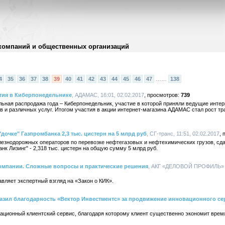
компаний и общественных организаций
4
35
36
37
38
39
40
41
42
43
44
45
46
47
……
138
тия в Киберпонедельнике
, АДАМАС, 16:01, 02.02.2017
739
льная распродажа года – Киберпонедельник, участие в которой приняли ведущие инте
в и различных услуг. Итогом участия в акции интернет-магазина АДАМАС стал рост тра
"дочке" Газпромбанка 2,3 тыс. цистерн на 5 млрд руб
, СГ-транс, 11:51, 02.02.2017
лезнодорожных операторов по перевозке нефтегазовых и нефтехимических грузов, сдал
нк Лизинг" - 2,318 тыс. цистерн на общую сумму 5 млрд руб.
мпании. Сложные вопросы и практические решения
, АКГ «ДЕЛОВОЙ ПРОФИЛЬ» (G
яет экспертный взгляд на «Закон о КИК».
азил благодарность «Вектор Инвестментс» за продвижение инновационного се
ационный клиентский сервис, благодаря которому клиент существенно экономит время