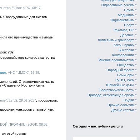
Культура, искусство
«
Образование, учеба
«
ьство Ekinex в РФ, 08:17,
Наука
«
Медицина
«
KNX-оборудования для систем
Фармацевтика
«
Спорт
«
Реклама, PR
«
Деловое
«
енила его преимущества и выгоды
Логистика и транспорт
«
Закон, право
«
Выставки
«
782
Конференции
«
Всероссийского конкурса качества
Мнения специалистов
«
Общество
«
Народный фронт
«
анию
, АНО "ЦМОК", 16:39,
Семинары
«
РуНет, Web
«
 монополий. Стратегическая часть
Юбилейные даты
«
 «Стратегия Роста» и была
Благотворительность
«
Природа, окружающая среда
«
Скидки
«
ие", 12:52, 29.01.2017
Прочие события
«
ународных конкурсов упаковочных
Другие статьи
«
ОВОЙ ПРОФИЛЬ» (GGI), 08:52,
Сегодня у нас публикуются
//
тинговой группы.