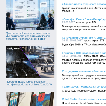
«Альянс-Авто» открывает автоса
Группа компаний «Альянс-Авто» с н
Марий Эл
«Смерфит Каппа Санкт-Петербур
25.01.2017
824
В январе на производственной пло
микрогофрокартон профиля E – с в
Quorum от «Наносемантики»: новая
ИИ-платформа для автоматической
Сотрудники Охранного Агентств
обработки корпоративных встреч
08:36, 25.01.2017
679
В декабре 2016г в ТРЦ «Мега Актобе
Компания ФОК реализовала пило
13:56, 20.01.2017
1091
Мастер-план Киселёвска стал резул
работа велась не на пустом месте.
Сотрудники компании «Ронова» п
В конце декабря сотрудники клинин
одного из инновационных продукто
Robort от 3Logic Group расширил
портфель роботами Unitree A2 и A2-W
ТД Беларусь - официальный диле
С 2017 года Торговому дому "Белар
Retail Profile Russia займется 
Новый клиент Retail Profile Russia