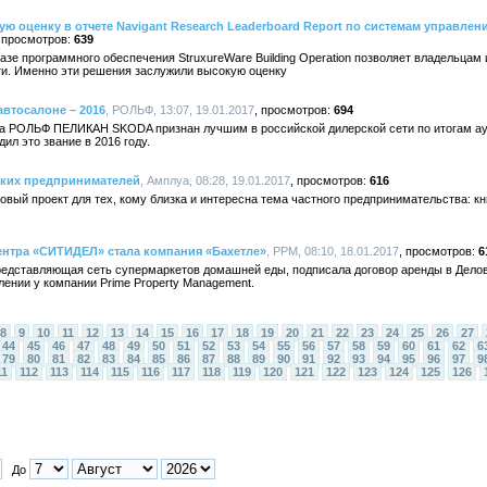
шую оценку в отчете Navigant Research Leaderboard Report по системам управле
639
а базе программного обеспечения StruxureWare Building Operation позволяет владельца
и. Именно эти решения заслужили высокую оценку
втосалоне – 2016
, РОЛЬФ, 13:07, 19.01.2017
694
ра РОЛЬФ ПЕЛИКАН SKODA признан лучшим в российской дилерской сети по итогам а
ил это звание в 2016 году.
ских предпринимателей
, Амплуа, 08:28, 19.01.2017
616
вый проект для тех, кому близка и интересна тема частного предпринимательства: к
нтра «СИТИДЕЛ» стала компания «Бахетле»
, PPM, 08:10, 18.01.2017
6
редставляющая сеть супермаркетов домашней еды, подписала договор аренды в Дел
ении у компании Prime Property Management.
8
9
10
11
12
13
14
15
16
17
18
19
20
21
22
23
24
25
26
27
44
45
46
47
48
49
50
51
52
53
54
55
56
57
58
59
60
61
62
6
79
80
81
82
83
84
85
86
87
88
89
90
91
92
93
94
95
96
97
9
11
112
113
114
115
116
117
118
119
120
121
122
123
124
125
126
До