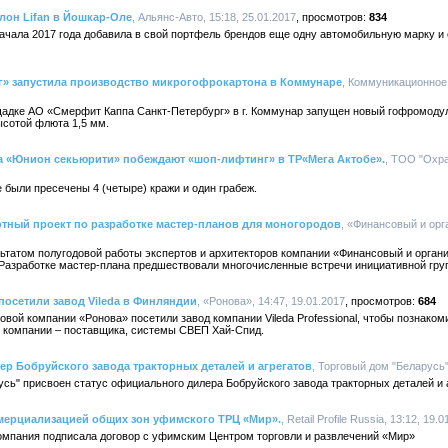
лон Lifan в Йошкар-Оле
, Альянс-Авто, 15:18, 25.01.2017
834
ачала 2017 года добавила в свой портфель брендов еще одну автомобильную марку и
г» запустила производство микрогофрокартона в Коммунаре
, Коммуникационное 
щадке АО «Смерфит Каппа Санкт-Петербург» в г. Коммунар запущен новый гофромоду
ысотой флюта 1,5 мм.
а «Юнион секьюрити» побеждают «шоп-лифтинг» в ТР«Мега Актобе».
, ТОО "Охра
 были пресечены 4 (четыре) кражи и один грабеж.
тный проект по разработке мастер-планов для моногородов
, «Финансовый и орг
ьтатом полугодовой работы экспертов и архитекторов компании «Финансовый и органи
 Разработке мастер-плана предшествовали многочисленные встречи инициативной гру
осетили завод Vileda в Финляндии
, «Ронова», 14:47, 19.01.2017
684
говой компании «Ронова» посетили завод компании Vileda Professional, чтобы познако
в компании – поставщика, системы СВЕП Хай-Спид.
р Бобруйского завода тракторных деталей и агрегатов
, Торговый дом "Беларусь",
усь" присвоен статус официального дилера Бобруйского завода тракторных деталей и 
коммерциализацией общих зон уфимского ТРЦ «Мир».
, Retail Profile Russia, 13:12, 19.
: компания подписала договор с уфимским Центром торговли и развлечений «Мир»