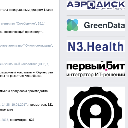
 стала официальным дилером Lifan в
агентство "Со-общение", 15:14,
ль, позволяющий производить
нное агентство "Юнион секьюрити",
анизационный консалтинг (ФОК)»,
зационный консалтинг». Однако эта
ппы по развитию Киселёвска.
миться с процессом производства
 14:28, 19.01.2017
621
агрегатов.
01.2017
622