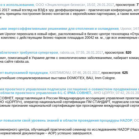
во к использованию
, ООО «Энциклопедия бизнеса», 15:02, 26.01.2017
7
017: новый взгляд на ВЭД в эру деоффшоризации» - практическая конференция, ко
ить принципы построения бизнес-контактов с европейскими партнерами, а также мини
и
ными энергоэффективными решениями для отопления и охлаждения
, Uponor, 14:
ния Uponor переехала в новый офис, расположенный в бизнес-центре технопарка «Отр
 комплекс с действующим бизнес-парком площадью 20042 кв. м., где все инженерные
аблеточек» требуются супергерои
, rabota.ua, 07:55, 26.01.2017
820
ки», помогающий в Украине детям с онкологическими заболеваниями, набирает коман
а сайте rabota.ua.
нт выпускаемой продукции
, KASTAMONU, 07:46, 26.01.2017
625
упнейшие специализированные выставки DOMOTEX, BAU, Imm Cologne.
тия проектного управления подписали соглашение о совместном продвижени
области проектного управления 4-L-C IPMA СОВНЕТ.
, АНО ЦОРПУ, 07:42, 26.01.2
СОВНЕТ, представляющая в России Международную ассоциацию управления проектами
АНО «ЦОРПУ»), оператор национальной сертификации ПМ СТАНДАРТ, подписали соглаш
зможным признание национальной сертификации при прохождении международной серти
» повысили свой уровень знаний в области проведения процедуры HAZOP
, О
женерного центра, обучающий практический семинар по исследованиям HAZOP (Hazard 
й нормативной документации – АОР) успешно завершился.