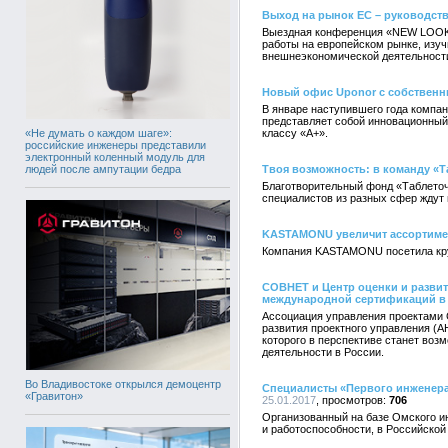
Выход на рынок ЕС – руководст
Выездная конференция «NEW LOOK 2
работы на европейском рынке, изуч
внешнеэкономической деятельност
Новый офис Uponor с собствен
В январе наступившего года компа
представляет собой инновационный
«Не думать о каждом шаге»:
классу «А+».
российские инженеры представили
электронный коленный модуль для
людей после ампутации бедра
Твоя возможность: в команду «Т
Благотворительный фонд «Таблеточ
специалистов из разных сфер ждут н
KASTAMONU увеличит ассортиме
Компания KASTAMONU посетила кр
СОВНЕТ и Центр оценки и разви
международной сертификаций в 
Ассоциация управления проектами 
развития проектного управления (
которого в перспективе станет во
деятельности в России.
Во Владивостоке открылся демоцентр
Специалисты «Первого инженера
«Гравитон»
25.01.2017
706
Организованный на базе Омского ин
и работоспособности, в Российско