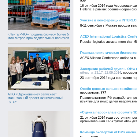
936
16 октября 2014 года Ассоциация 
Hellenic в рамках осенней серии би
Участие в конференции INTERLO
8-11 сентября в Москве прошла выста
«Лента PRO» продала бизнесу более 5
ACEX International Logistics Conf
млн литров прохладительных напитков
Russian logistics attracts more than 
Главная логистическая бизнес к
ACEX Alliance Conference собрала в
Заседание рабочей группы ОНФ 
области, 23:17, 22.09.2014
23 сентября 2014 года состоится п
Особо ценные сельскохозяйствен
777
АНО «Вдохновение» запускает
Правительством РФ разработан прое
масштабный проект «Инклюзивный
изъятие для иных целей недопустим
путь»
«Оценка персонала в формате 3D
21 октября 2014 года состоится пр
организованная HR-клубом «Как де
Команда экспертов «ЕВМ» оцени