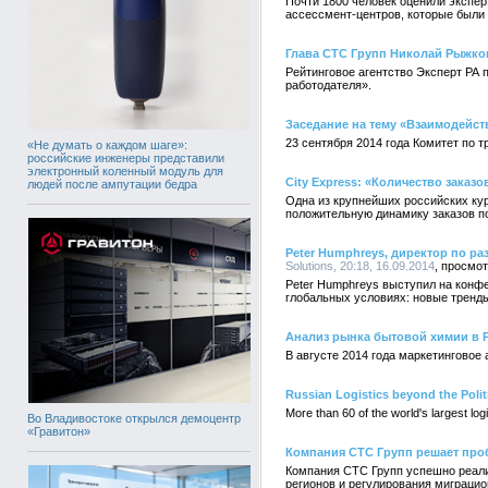
Почти 1800 человек оценили экспер
асcессмент-центров, которые были
Глава СТС Групп Николай Рыжко
Рейтинговое агентство Эксперт РА 
работодателя».
Заседание на тему «Взаимодейс
23 сентября 2014 года Комитет по
«Не думать о каждом шаге»:
российские инженеры представили
электронный коленный модуль для
City Express: «Количество заказ
людей после ампутации бедра
Одна из крупнейших российских ку
положительную динамику заказов п
Peter Humphreys, директор по р
Solutions, 20:18, 16.09.2014
Peter Humphreys выступил на конфе
глобальных условиях: новые тренды
Анализ рынка бытовой химии в 
В августе 2014 года маркетингово
Russian Logistics beyond the Polit
More than 60 of the world's largest 
Во Владивостоке открылся демоцентр
«Гравитон»
Компания СТС Групп решает про
Компания СТС Групп успешно реали
регионов и регулирования миграцио