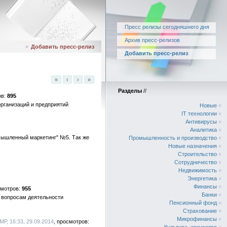
Пресс релизы сегодняшнего дня
Архив пресс-релизов
»
Добавить пресс-релиз
Добавить пресс-релиз
«
‹
›
»
Разделы
//
895
рганизаций и предприятий
Новые
«
IT технологии
«
Антивирусы
«
Аналитика
«
мышленный маркетинг" №5. Так же
Промышленность и производство
«
Новые назначения
«
Строительство
«
Сотрудничество
«
Недвижимость
«
Энергетика
«
Финансы
«
955
Банки
«
» вопросам деятельности
Пенсионный фонд
«
Страхование
«
Микрофинансы
«
КМР, 16:33, 29.09.2014