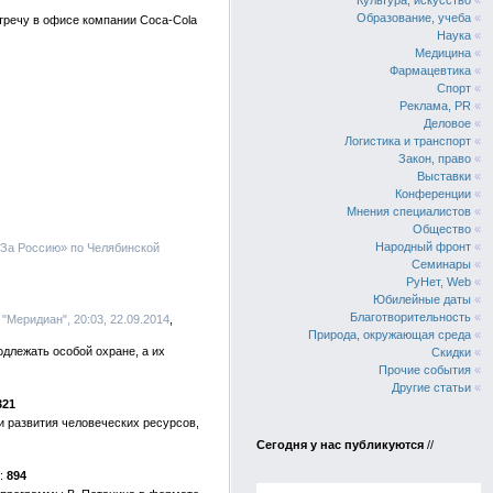
Культура, искусство
«
Образование, учеба
«
тречу в офисе компании Coca-Cola
Наука
«
Медицина
«
Фармацевтика
«
Спорт
«
Реклама, PR
«
Деловое
«
Логистика и транспорт
«
Закон, право
«
Выставки
«
Конференции
«
Мнения специалистов
«
Общество
«
Народный фронт
«
«За Россию» по Челябинской
Семинары
«
РуНет, Web
«
Юбилейные даты
«
Благотворительность
«
 "Меридиан", 20:03, 22.09.2014
Природа, окружающая среда
«
длежать особой охране, а их
Скидки
«
Прочие события
«
Другие статьи
«
321
и развития человеческих ресурсов,
Сегодня у нас публикуются
//
894