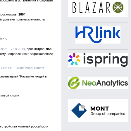
й программы В. Потанина в формате
1864
ий уровень привлекательности
ами».
 09:28, 17.09.2014
958
скому направлению и зафиксировала
, CEB SHL Talent Measurement
резентацией "Развитие людей в
ытовой химии.
устройства жителей российских