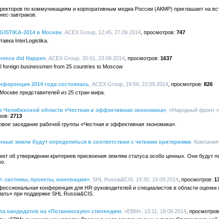
директоров по коммуникациям и корпоративным медиа России (АКМР) приглашает на вс
знес-завтраков.
GISTIKA-2014 в Москве
, ACEX Group, 12:45, 27.09.2014
747
вка InterLogistika.
erence did Happen
, ACEX Group, 20:01, 23.09.2014
1637
60 foreign businessmen from 25 countries to Moscow
онференция 2014 года состоялась
, ACEX Group, 19:59, 23.09.2014
826
 Москве представителей из 25 стран мира.
в Челябинской области «Честная и эффективная экономика»
, «Народный фронт 
2713
ервое заседание рабочей группы «Честная и эффективная экономика».
ные земли будут определяться в соответствии с четкими критериями
, Компания
кт об утверждении критериев присвоения землям статуса особо ценных. Они будут по
о.
: системы, проекты, инновации»
, SHL Russia&CIS, 19:30, 19.09.2014
1
офессиональная конференция для HR-руководителей и специалистов в области оценки 
лать» при поддержке SHL Russia&CIS.
ла кандидатов на «Потанинскую» стипендию
, «EBM», 13:11, 18.09.2014