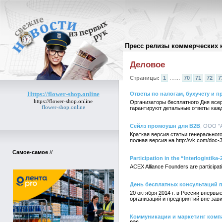
Пресс релизы коммерческих 
Архив пресс-релизов
//
Деловое
Страницы:
1
……
70
71
72
7
Https://flower-shop.online
Ответы по налогам, бухучету и 
https://flower-shop.online
Организаторы бесплатного Дня все
flower-shop.online
гарантируют детальные ответы каж
Сейлз промоушн для B2B
, ООО "А
Краткая версия статьи генерально
полная версия на http://vk.com/doc
Самое-самое
//
Participation in the “Interlogisti
ACEX Alliance Founders are participat
День бесплатных консультаций п
20 октября 2014 г. в России вперв
организаций и предприятий вне зав
Коммуникации и маркетинг компан