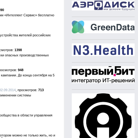
890
ии «Интеллект Сервис» бесплатно
устройства жителей российских
1398
ски опасных производственных
948
кампании. До конца сентября на 5
02.09.2014
713
применении системы
ообщества в области управления
отором можно не только жить, но и