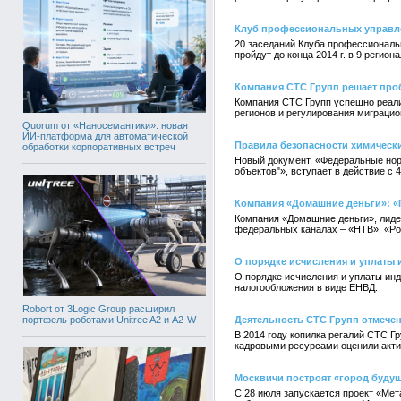
Клуб профессиональных управле
20 заседаний Клуба профессиональ
пройдут до конца 2014 г. в 9 регио
Компания СТС Групп решает про
Компания СТС Групп успешно реали
регионов и регулирования миграцио
Quorum от «Наносемантики»: новая
ИИ-платформа для автоматической
Правила безопасности химическ
обработки корпоративных встреч
Новый документ, «Федеральные нор
объектов"», вступает в действие с 4
Компания «Домашние деньги»: «П
Компания «Домашние деньги», лидер
федеральных каналах – «НТВ», «Ро
О порядке исчисления и уплат
О порядке исчисления и уплаты и
налогообложения в виде ЕНВД.
Robort от 3Logic Group расширил
портфель роботами Unitree A2 и A2-W
Деятельность СТС Групп отмече
В 2014 году копилка регалий СТС 
кадровыми ресурсами оценили акти
Москвичи построят «город будущ
С 28 июля запускается проект «Мета