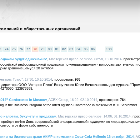
компаний и общественных организаций
3
74
75
76
77
78
79
80
81
82
83
84
85
86
……
138
продажам будут однозначно!
, Мастерская пресс-релизов, 08:58, 13.10.2014
российской информационной поддержки по «неразрешимым» вопросам деятельности о
дому дозвонившемуся 20 октября
нтарес Плюс", 17:30, 10.10.2014
988
го директора ООО "Антарес Плюс" Безрутченко Юлии Вячеславовны для журнала "Про
-34270030_323973389.
ka-2014” Conference in Moscow
, ACEX Group, 16:22, 02.10.2014
764
ing in the Business Program of the InterLogistica Conference in Moscow at 8-11 September.
о налогам, бухучету и продажам
, Мастерская пресс-релизов, 14:06, 01.10.2014
ые пройдет on-line День всероссийской информационной поддержки по «неразрешимым
исимости от форм собственности
ии на бизнес-завтраке АКМР в компании Coca-Cola Hellenic 16 октября 2014
, А