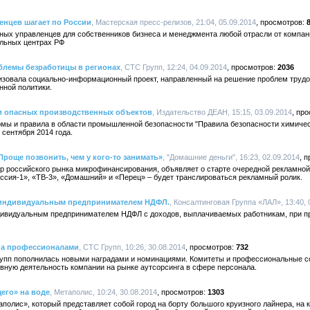
нцев шагает по России
, Мастерская пресс-релизов, 21:04, 05.09.2014
ных управленцев для собственников бизнеса и менеджмента любой отрасли от компан
нальных центрах РФ
блемы безработицы в регионах
, СТС Групп, 12:24, 04.09.2014
2036
зовала социально-информационный проект, направленный на решение проблем трудо
нной политики.
и опасных производственных объектов
, Издательство ДЕАН, 15:15, 03.09.2014
мы и правила в области промышленной безопасности "Правила безопасности химиче
 сентября 2014 года.
роще позвонить, чем у кого-то занимать»
, "Домашние деньги", 16:23, 02.09.2014
 российского рынка микрофинансирования, объявляет о старте очередной рекламной 
ссия-1», «ТВ-3», «Домашний» и «Перец» – будет транслироваться рекламный ролик.
ы индивидуальным предпринимателем НДФЛ.
, Консалтинговая Группа «ЛАЛ», 13:40, 
ндивидуальным предпринимателем НДФЛ с доходов, выплачиваемых работникам, при 
на профессионалами
, СТС Групп, 10:26, 30.08.2014
732
Групп пополнилась новыми наградами и номинациями. Комитеты и профессиональные с
вную деятельность компании на рынке аутсорсинга в сфере персонала.
его» на воде
, Метаполис, 10:24, 30.08.2014
1303
полис», который представляет собой город на борту большого круизного лайнера, на к