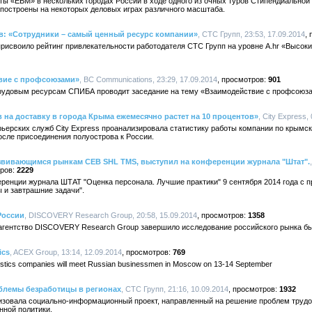
ты «ЕВМ» в нескольких городах России в ходе одного из очных туров Стипендиально
 построены на некоторых деловых играх различного масштаба.
в: «Сотрудники – самый ценный ресурс компании»
, СТС Групп, 23:53, 17.09.2014
присвоило рейтинг привлекательности работодателя СТС Групп на уровне А.hr «Высок
твие с профсоюзами»
, BC Communications, 23:29, 17.09.2014
901
 трудовым ресурсам СПИБА проводит заседание на тему «Взаимодействие с профсоюз
ов на доставку в города Крыма ежемесячно растет на 10 процентов»
, City Express,
рьерских служб City Express проанализировала статистику работы компании по крым
осле присоединения полуострова к России.
азвивающимся рынкам CEB SHL TMS, выступил на конференции журнала "Штат".
2229
ренции журнала ШТАТ "Оценка персонала. Лучшие практики" 9 сентября 2014 года с п
 и завтрашние задачи".
России
, DISCOVERY Research Group, 20:58, 15.09.2014
1358
е агентство DISCOVERY Research Group завершило исследование российского рынка б
ics
, ACEX Group, 13:14, 12.09.2014
769
logistics companies will meet Russian businessmen in Moscow on 13-14 September
блемы безработицы в регионах
, СТС Групп, 21:16, 10.09.2014
1932
зовала социально-информационный проект, направленный на решение проблем трудо
нной политики.