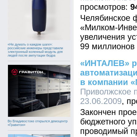
9
Челябинское ф
«Милком-Инве
увеличения ус
99 миллионов 
«Не думать о каждом шаге»:
российские инженеры представили
электронный коленный модуль для
людей после ампутации бедра
«ИНТАЛЕВ» р
автоматизац
в компании 
Приволжское п
23.06.2009
Закончен прое
бюджетного уп
Во Владивостоке открылся демоцентр
«Гравитон»
проводимый п