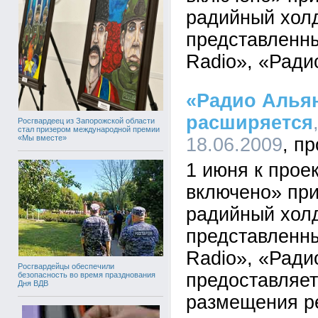
радийный хол
представленн
Radio», «Ради
«Радио Альян
расширяется
Росгвардеец из Запорожской области
стал призером международной премии
«Мы вместе»
18.06.2009
1 июня к прое
включено» пр
радийный хол
представленн
Radio», «Ради
Росгвардейцы обеспечили
предоставляет
безопасность во время празднования
Дня ВДВ
размещения р