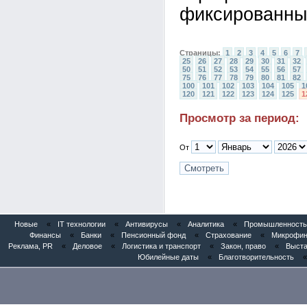
фиксированны
Страницы:
1
2
3
4
5
6
7
25
26
27
28
29
30
31
32
50
51
52
53
54
55
56
57
75
76
77
78
79
80
81
82
100
101
102
103
104
105
1
120
121
122
123
124
125
1
Просмотр за период:
От
Новые
«
IT технологии
«
Антивирусы
«
Аналитика
«
Промышленность 
Финансы
«
Банки
«
Пенсионный фонд
«
Страхование
«
Микрофи
Реклама, PR
«
Деловое
«
Логистика и транспорт
«
Закон, право
«
Выста
Юбилейные даты
«
Благотворительность