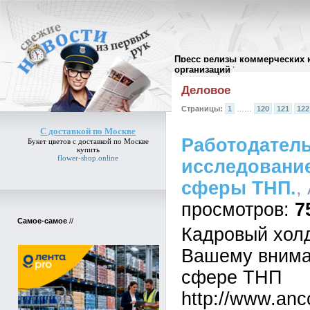
Пресс релизы коммерческих 
Архив пресс-релизов
//
организаций
Деловое
Страницы:
1
……
120
121
122
С доставкой по Москве
Работодатель
Букет цветов
с доставкой по Москве
купить
flower-shop.online
исследовани
сферы ТНП.
,
7
Самое-самое
//
Кадровый хол
Вашему внима
сфере ТНП
http://www.anco