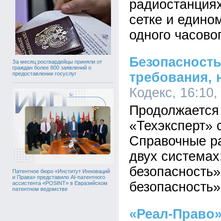
радиостанция
сетке и едино
одного часово
Безопасность
За месяц росгвардейцы приняли от
граждан более 800 заявлений о
требования,
предоставлении госуслуг
Кодекс, 16:10,
Продолжается
«Техэксперт» 
Справочные ра
двух системах
безопасность»
Патентное бюро «Институт Инноваций
и Права» представило AI-патентного
безопасность»
ассистента «POSINT» в Евразийском
патентном ведомстве
«Реал-Право