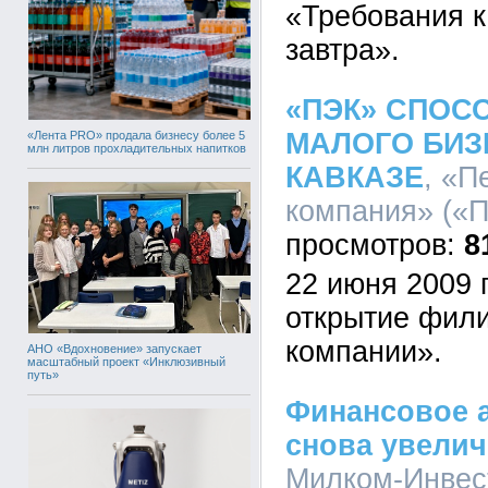
«Требования к
завтра».
«ПЭК» СПОС
МАЛОГО БИЗ
«Лента PRO» продала бизнесу более 5
млн литров прохладительных напитков
КАВКАЗЕ
, «П
компания» («П
8
22 июня 2009 
открытие фил
компании».
АНО «Вдохновение» запускает
масштабный проект «Инклюзивный
путь»
Финансовое а
снова увелич
Милком-Инвест