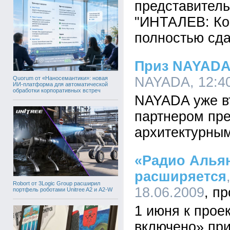
представител
"ИНТАЛЕВ: Ко
полностью сда
Приз NAYADA
NAYADA, 12:40
Quorum от «Наносемантики»: новая
ИИ-платформа для автоматической
обработки корпоративных встреч
NAYADA уже вт
партнером пре
архитектурным
«Радио Альян
расширяется
Robort от 3Logic Group расширил
18.06.2009
портфель роботами Unitree A2 и A2-W
1 июня к прое
включено» пр