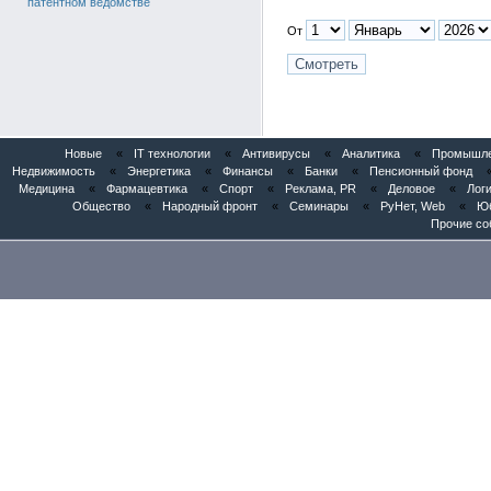
патентном ведомстве
От
Новые
«
IT технологии
«
Антивирусы
«
Аналитика
«
Промышлен
Недвижимость
«
Энергетика
«
Финансы
«
Банки
«
Пенсионный фонд
Медицина
«
Фармацевтика
«
Спорт
«
Реклама, PR
«
Деловое
«
Логи
Общество
«
Народный фронт
«
Семинары
«
РуНет, Web
«
Юб
Прочие со