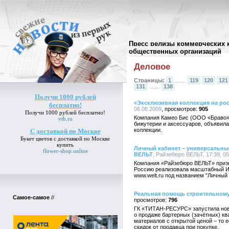
Пресс релизы коммерческих 
Архив пресс-релизов
//
общественных организаций
Деловое
Страницы:
1
……
119
120
121
131
……
138
Получи 1000 рублей
«Эксклюзивная коллекция на ро
бесплатно!
06.08.2009
905
Получи 1000 рублей бесплатно!
Компания Камео Бис (ООО «Браво»)
vtb.ru
бижутерии и аксессуаров, объявила
коллекции.
С доставкой по Москве
Букет цветов
с доставкой по Москве
купить
Личный кабинет – универсальны
flower-shop.online
ВЕЛЬТ
, Райзебюро ВЕЛЬТ, 17:39, 05
Компания «Райзебюро ВЕЛЬТ» призн
Россию реализовала масштабный Ин
www.welt.ru под названием "Личный 
Реальная помощь строительном
Самое-самое
//
796
ГК «ТИТАН-РЕСУРС» запустила нов
о продаже бартерных (зачётных) кв
материалов с открытой ценой – то 
скидок от продавца при покупке.