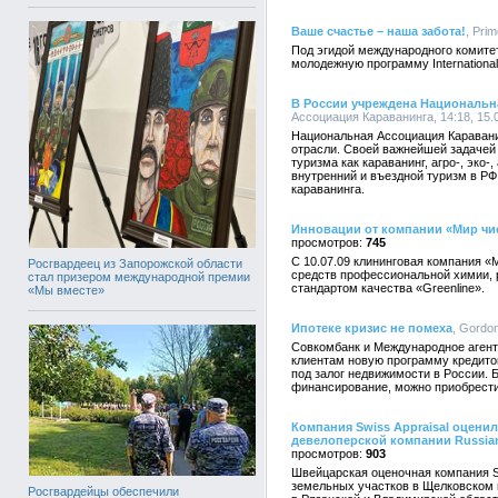
Ваше счастье – наша забота!
, Prim
Под эгидой международного комите
молодежную программу Internationa
В России учреждена Национальн
Ассоциация Караванинга, 14:18, 15.
Национальная Ассоциация Караван
отрасли. Своей важнейшей задачей 
туризма как караванинг, агро-, эко
внутренний и въездной туризм в РФ
караванинга.
Инновации от компании «Мир чи
745
С 10.07.09 клининговая компания «
Росгвардеец из Запорожской области
средств профессиональной химии, 
стал призером международной премии
стандартом качества «Greenline».
«Мы вместе»
Ипотеке кризис не помеха
, Gordo
Совкомбанк и Международное агент
клиентам новую программу кредито
под залог недвижимости в России. 
финансирование, можно приобрести
Компания Swiss Appraisal оцени
девелоперской компании Russia
903
Швейцарская оценочная компания Sw
земельных участков в Щелковском 
Росгвардейцы обеспечили