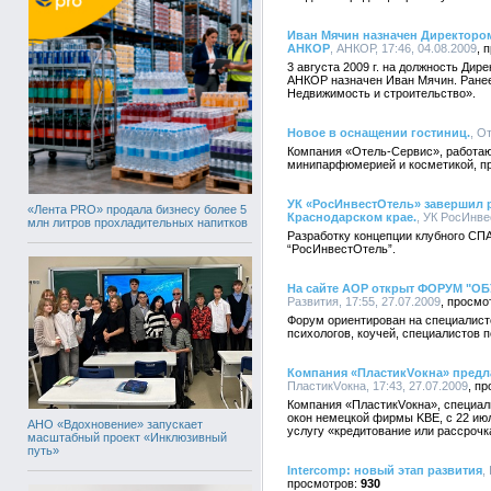
Иван Мячин назначен Директоро
АНКОР
, АНКОР, 17:46, 04.08.2009
3 августа 2009 г. на должность Ди
АНКОР назначен Иван Мячин. Ране
Недвижимость и строительство».
Новое в оснащении гостиниц.
, О
Компания «Отель-Сервис», работаю
минипарфюмерией и косметикой, пр
УК «РосИнвестОтель» завершил р
«Лента PRO» продала бизнесу более 5
Краснодарском крае.
, УК РосИнве
млн литров прохладительных напитков
Разработку концепции клубного СПА
“РосИнвестОтель”.
На сайте АОР открыт ФОРУМ "О
Развития, 17:55, 27.07.2009
Форум ориентирован на специалисто
психологов, коучей, специалистов п
Компания «ПластикVокна» предла
ПластикVокна, 17:43, 27.07.2009
Компания «ПластикVокна», специал
окон немецкой фирмы KBE, с 22 июл
АНО «Вдохновение» запускает
услугу «кредитование или рассрочк
масштабный проект «Инклюзивный
путь»
Intercomp: новый этап развития
,
930