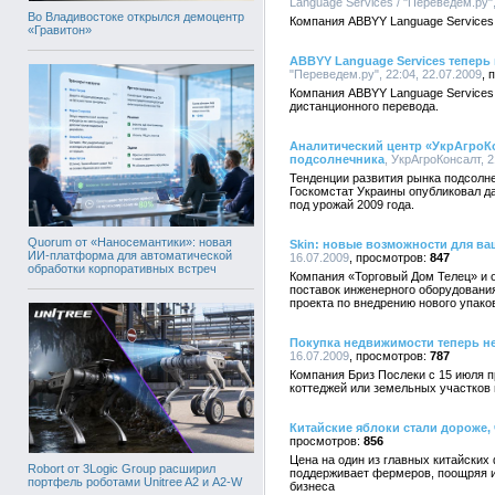
Language Services / "Переведем.ру",
Во Владивостоке открылся демоцентр
Компания ABBYY Language Services 
«Гравитон»
ABBYY Language Services теперь
"Переведем.ру", 22:04, 22.07.2009
Компания ABBYY Language Services
дистанционного перевода.
Аналитический центр «УкрАгроКо
подсолнечника
, УкрАгроКонсалт, 2
Тенденции развития рынка подсолн
Госкомстат Украины опубликовал 
под урожай 2009 года.
Quorum от «Наносемантики»: новая
Skin: новые возможности для ва
ИИ-платформа для автоматической
16.07.2009
847
обработки корпоративных встреч
Компания «Торговый Дом Телец» и 
поставок инженерного оборудовани
проекта по внедрению нового упако
Покупка недвижимости теперь н
16.07.2009
787
Компания Бриз Послеки с 15 июля п
коттеджей или земельных участков 
Китайские яблоки стали дороже,
856
Цена на один из главных китайских
Robort от 3Logic Group расширил
поддерживает фермеров, поощряя и
портфель роботами Unitree A2 и A2-W
бизнеса