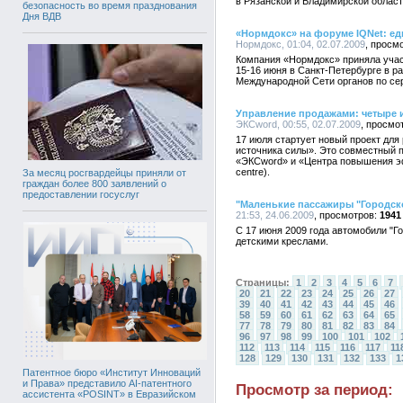
в Рязанской и Владимирской област
безопасность во время празднования
Дня ВДВ
«Нормдокс» на форуме IQNet: ед
Нормдокс, 01:04, 02.07.2009
Компания «Нормдокс» приняла уча
15-16 июня в Санкт-Петербурге в 
Международной Сети органов по се
Управление продажами: четыре и
ЭКСword, 00:55, 02.07.2009
17 июля стартует новый проект для
источника силы». Это совместный п
«ЭКСword» и «Центра повышения эф
centre).
За месяц росгвардейцы приняли от
граждан более 800 заявлений о
предоставлении госуслуг
"Маленькие пассажиры "Городско
21:53, 24.06.2009
1941
С 17 июня 2009 года автомобили "
детскими креслами.
Страницы:
1
2
3
4
5
6
7
20
21
22
23
24
25
26
27
39
40
41
42
43
44
45
46
58
59
60
61
62
63
64
65
77
78
79
80
81
82
83
84
96
97
98
99
100
101
102
112
113
114
115
116
117
11
128
129
130
131
132
133
1
Патентное бюро «Институт Инноваций
и Права» представило AI-патентного
Просмотр за период:
ассистента «POSINT» в Евразийском