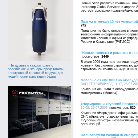
Новый этап развития компании, нач
Intercomp Global Services в апреле 
реструктуризацию и дальнейшую о
Прагма отмечает 10 лет успешно
742
Предприятие было основано в июле
телефонная информационно-справоч
Является членом и одним из учред
России и Казахстане (РАТИСС).
"Новые проекты и ремонты от к
1449
В июле 2009 года на страницах ве
«Не думать о каждом шаге»:
новые и, без ложной скромности, д
российские инженеры представили
строительной компании «ДИПРИС».
электронный коленный модуль для
людей после ампутации бедра
Мебелью от «ФЕЛИКСа» оборуд
ЗАО ТПК "ФЕЛИКС", 11:17, 23.07.20
Компания «ФЕЛИКС» оборудовала 
менеджмент» (Москва).
«Нормдокс» и «Русский Регистр»
10:09, 23.07.2009
820
Компания «Нормдокс», официальный
СНГ, объявляет о заключении партн
«Русский Регистр», независимым о
организаций.
Пользователи Webinar.ru смогу