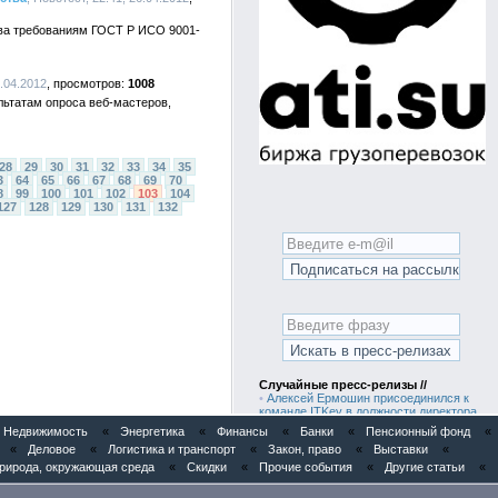
тва требованиям ГОСТ Р ИСО 9001-
5.04.2012
1008
льтатам опроса веб-мастеров,
28
29
30
31
32
33
34
35
3
64
65
66
67
68
69
70
8
99
100
101
102
103
104
127
128
129
130
131
132
Случайные пресс-релизы //
•
Алексей Ермошин присоединился к
команде ITKey в должности директора
по продукту
Недвижимость
«
Энергетика
«
Финансы
«
Банки
«
Пенсионный фонд
«
•
Анализ рынка панелей фасадных из
«
Деловое
«
Логистика и транспорт
«
Закон, право
«
Выставки
«
полипропилена в России
•
Анализ рынка элементов вентиляции
рирода, окружающая среда
«
Скидки
«
Прочие события
«
Другие статьи
«
кровли (подкровельного пространства)
в России