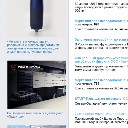
30 апреля 2012 года состоялся ап
акции проводятся в рамках годовой
000 грн.
Маркетинговое исследование ры
828
Консалтинговая компания B2B Airwa
Залоговые автомобили занесли 
«Не думать о каждом шаге»:
В России начало функционировать 
российские инженеры представили
информацию о том, не находится ли 
электронный коленный модуль для
людей после ампутации бедра
Генеральный директор компании 
инкубатора «Ингрия»
, ООО «Ниен
Генеральный директор компании «Ни
тему «Сам себе бухгалтер».
Маркетинговое исследование рын
729
Консалтинговая компания B2B Airwa
START-Парк шагает по стране
, ОО
Северо-Западный центр венчурных 
Во Владивостоке открылся демоцентр
11 способов увеличить продажи
«Гравитон»
Партнерский клуб «Деловое Простра
мая 2012 года в Центре «Открытая р