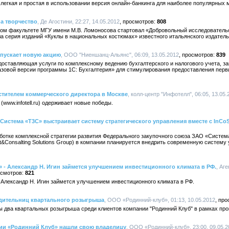
ь легкая и простая в использовании версия онлайн-банкинга для наиболее популярны
а творчество
, Де Агостини, 22:27, 14.05.2012
808
ском факультете МГУ имени М.В. Ломоносова стартовал «Добровольный исследователь
ла серия изданий «Куклы в национальных костюмах» известного итальянского издатель
пускает новую акцию
, ООО "Ниеншанц-Альянс", 06:09, 13.05.2012
839
оставляющая услуги по комплексному ведению бухгалтерского и налогового учета, за
базовой версии программы 1С: Бухгалтерия» для стимулирования предоставления перв
стителем коммерческого директора в Москве
, колл-центр "Инфотелл", 06:05, 13.05.
(www.infotell.ru) одерживает новые победы.
истема «Т3С» выстраивает систему стратегического управления вместе с InCo
аботке комплексной стратегии развития Федерального закупочного союза ЗАО «Систе
nt&Consalting Solutions Group) в компании планируется внедрить современную систем
» - Александр Н. Игин займется улучшением инвестиционного климата в РФ.
, Аг
821
 Александр Н. Игин займется улучшением инвестиционного климата в РФ.
дительниц квартального розыгрыша
, ООО «Родинний-клуб», 01:13, 10.05.2012
ы два квартальных розыгрыша среди клиентов компании "Родинний Клуб" в рамках пр
нии «Родинний Клуб» нашли свою владелицу
, ООО «Родинний-клуб», 23:00, 09.05.2