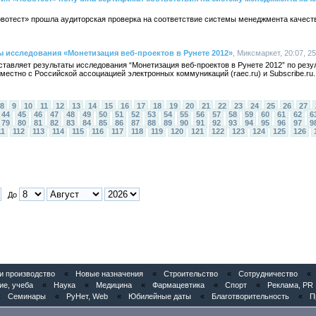
овотест» прошла аудиторская проверка на соответствие системы менеджмента качес
ы исследования «Монетизация веб-проектов в Рунете 2012»
, Миксмаркет, 20:07, 2
тавляет результаты исследования “Монетизация веб-проектов в Рунете 2012” по резу
местно с Российской ассоциацией электронных коммуникаций (raec.ru) и Subscribe.ru.
8
9
10
11
12
13
14
15
16
17
18
19
20
21
22
23
24
25
26
27
44
45
46
47
48
49
50
51
52
53
54
55
56
57
58
59
60
61
62
6
79
80
81
82
83
84
85
86
87
88
89
90
91
92
93
94
95
96
97
9
11
112
113
114
115
116
117
118
119
120
121
122
123
124
125
126
До
 производство
«
Новые назначения
«
Строительство
«
Сотрудничество
«
ие, учеба
«
Наука
«
Медицина
«
Фармацевтика
«
Спорт
«
Реклама, PR
«
Семинары
«
РуНет, Web
«
Юбилейные даты
«
Благотворительность
«
П