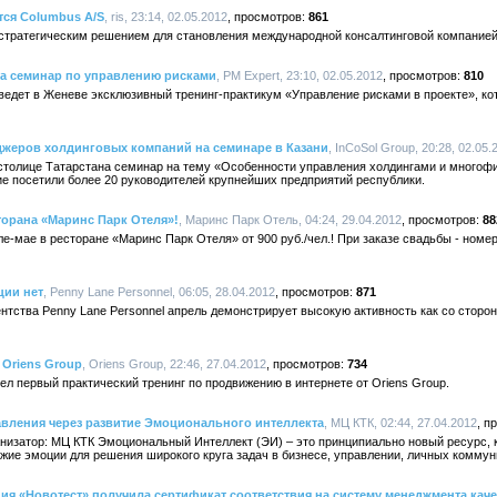
ится Columbus A/S
, ris, 23:14, 02.05.2012
861
стратегическим решением для становления международной консалтинговой компание
на семинар по управлению рисками
, PM Expert, 23:10, 02.05.2012
810
ведет в Женеве эксклюзивный тренинг-практикум «Управление рисками в проекте», к
джеров холдинговых компаний на семинаре в Казани
, InCoSol Group, 20:28, 02.05.
в столице Татарстана семинар на тему «Особенности управления холдингами и много
е посетили более 20 руководителей крупнейших предприятий республики.
орана «Маринс Парк Отеля»!
, Маринс Парк Отель, 04:24, 29.04.2012
88
ле-мае в ресторане «Маринс Парк Отеля» от 900 руб./чел.! При заказе свадьбы - но
ции нет
, Penny Lane Personnel, 06:05, 28.04.2012
871
нтства Penny Lane Personnel апрель демонстрирует высокую активность как со сторон
 Oriens Group
, Oriens Group, 22:46, 27.04.2012
734
ел первый практический тренинг по продвижению в интернете от Oriens Group.
ления через развитие Эмоционального интеллекта
, МЦ КТК, 02:44, 27.04.2012
анизатор: МЦ КТК Эмоциональный Интеллект (ЭИ) – это принципиально новый ресурс, 
ужие эмоции для решения широкого круга задач в бизнесе, управлении, личных коммун
ия «Новотест» получила сертификат соответствия на систему менеджмента каче