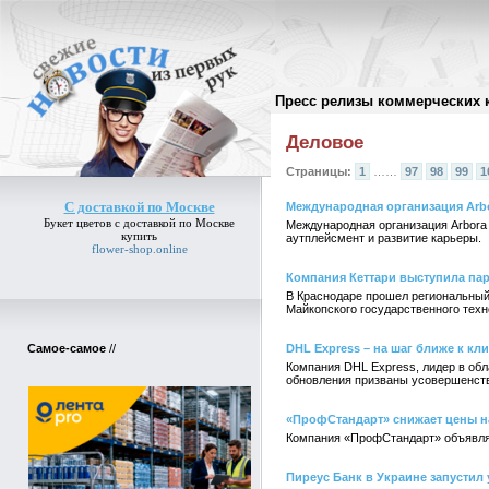
Пресс релизы коммерческих 
Архив пресс-релизов
//
Деловое
Страницы:
1
……
97
98
99
1
С доставкой по Москве
Международная организация Arbor
Букет цветов
с доставкой по Москве
Международная организация Arbora 
купить
аутплейсмент и развитие карьеры.
flower-shop.online
Компания Кеттари выступила пар
В Краснодаре прошел региональный
Майкопского государственного техн
Самое-самое
//
DHL Express – на шаг ближе к кл
Компания DHL Express, лидер в обл
обновления призваны усовершенство
«ПрофСтандарт» снижает цены 
Компания «ПрофСтандарт» объявляет
Пиреус Банк в Украине запустил 