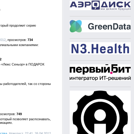
й
оторый продолжит серию
2012
734
филиальными компаниями:
2
мер «Люкс Сеньор» в ПОДАРОК
ы работодателей, так со стороны
749
который позволяет распознавать,
икациях.
ства
, Новотест, 22:41, 26.04.2012