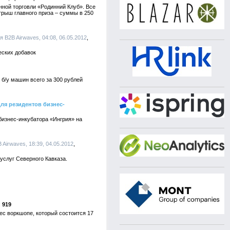
ной торговли «Родинний Клуб». Все
грыш главного приза – суммы в 250
 B2B Airwaves, 04:08, 06.05.2012
еских добавок
б/у машин всего за 300 рублей
ля резидентов бизнес-
бизнес-инкубатора «Ингрия» на
Airwaves, 18:39, 04.05.2012
услуг Северного Кавказа.
919
ес воркшопе, который состоится 17