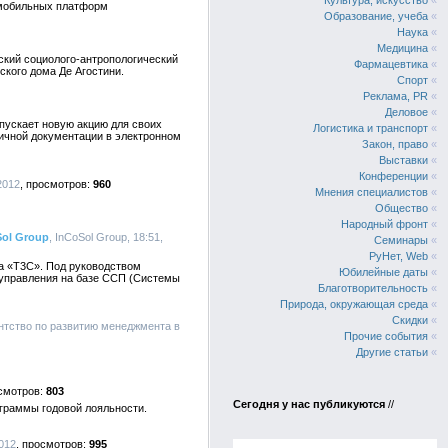
Культура, искусство
«
х мобильных платформ
Образование, учеба
«
Наука
«
Медицина
«
ский социолого-антропологический
Фармацевтика
«
ского дома Де Агостини.
Спорт
«
Реклама, PR
«
Деловое
«
пускает новую акцию для своих
Логистика и транспорт
«
ичной документации в электронном
Закон, право
«
Выставки
«
Конференции
«
2012
960
Мнения специалистов
«
Общество
«
Народный фронт
«
Sol Group
, InCoSol Group, 18:51,
Семинары
«
РуНет, Web
«
ма «Т3С». Под руководством
Юбилейные даты
«
у управления на базе ССП (Системы
Благотворительность
«
Природа, окружающая среда
«
Скидки
«
ентство по развитию менеджмента в
Прочие события
«
Другие статьи
«
803
Сегодня у нас публикуются
//
ограммы годовой лояльности.
012
995