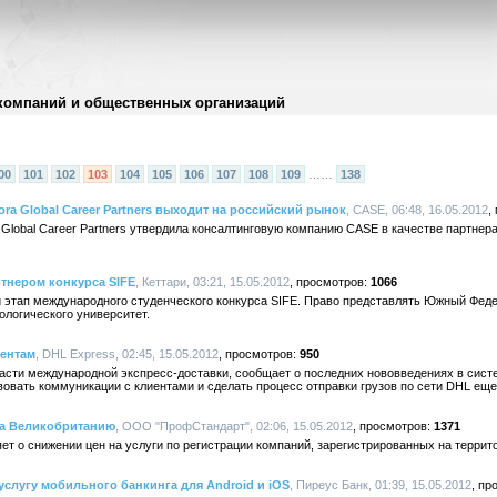
компаний и общественных организаций
00
101
102
103
104
105
106
107
108
109
……
138
a Global Career Partners выходит на российский рынок
, CASE, 06:48, 16.05.2012
Global Career Partners утвердила консалтинговую компанию CASE в качестве партнер
тнером конкурса SIFE
, Кеттари, 03:21, 15.05.2012
1066
 этап международного студенческого конкурса SIFE. Право представлять Южный Фед
ологического университет.
иентам
, DHL Express, 02:45, 15.05.2012
950
асти международной экспресс-доставки, сообщает о последних нововведениях в сист
вать коммуникации с клиентами и сделать процесс отправки грузов по сети DHL еще
на Великобританию
, ООО "ПрофСтандарт", 02:06, 15.05.2012
1371
 о снижении цен на услуги по регистрации компаний, зарегистрированных на террит
услугу мобильного банкинга для Android и iOS
, Пиреус Банк, 01:39, 15.05.2012