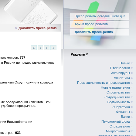
Пресс релизы сегодняшнего дня
Архив пресс-релизов
»
Добавить пресс-релиз
Добавить пресс-релиз
«
‹
›
»
Разделы
//
737
а в России по предоставлению услуг
Новые
«
IT технологии
«
Антивирусы
«
Аналитика
«
еральный Округ получила команда
Промышленность и производство
«
Новые назначения
«
Строительство
«
Сотрудничество
«
еме обслуживания клиентов. Эти
Недвижимость
«
 удобнее и прозрачнее.
Энергетика
«
Финансы
«
Банки
«
Пенсионный фонд
«
ории Великобритании.
Страхование
«
Микрофинансы
«
931