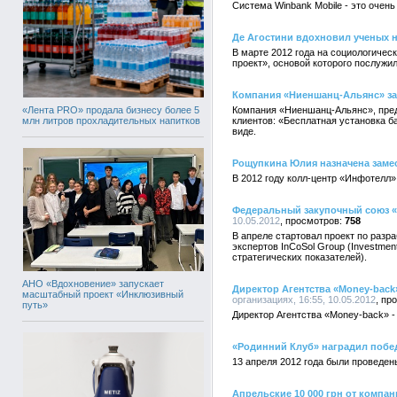
Система Winbank Mobile - это очен
Де Агостини вдохновил ученых н
В марте 2012 года на социологиче
проект», основой которого послужи
Компания «Ниеншанц-Альянс» за
«Лента PRO» продала бизнесу более 5
Компания «Ниеншанц-Альянс», пред
млн литров прохладительных напитков
клиентов: «Бесплатная установка 
виде.
Рощупкина Юлия назначена заме
В 2012 году колл-центр «Инфотелл» 
Федеральный закупочный союз «С
10.05.2012
758
В апреле стартовал проект по разр
экспертов InCoSol Group (Investme
стратегических показателей).
АНО «Вдохновение» запускает
Директор Агентства «Money-back
масштабный проект «Инклюзивный
организациях, 16:55, 10.05.2012
путь»
Директор Агентства «Money-back» -
«Родинний Клуб» наградил побе
13 апреля 2012 года были проведен
Апрельские 10 000 грн от компа