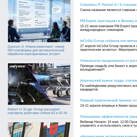
Columbus IT Partner A / S станов
Смена названия является главным 
PM Expert приглашает в Женеву 
15-21 июля компания PM Expert про
международных семинаров.
InCoSol Group собрала топ-мене
27 апреля InCoSol Group провела 
Quorum от «Наносемантики»: новая
практические аспекты». Мероприяти
ИИ-платформа для автоматической
обработки корпоративных встреч
Уникальное предложение от рест
Проведи свадьбу или банкет в апре
молодоженам!!!
Апрельский рынок труда: стагна
По наблюдениям рекрутингового аге
кандидатов.
Первый практический тренинг от
19-21 апреля впервые в Киеве прош
Robort от 3Logic Group расширил
портфель роботами Unitree A2 и A2-W
Повышение эффективности управ
Вебинар Начало: 15 мая, 12:00 Орг
управлять и использовать свои и ч
«Независимая экспертная компан