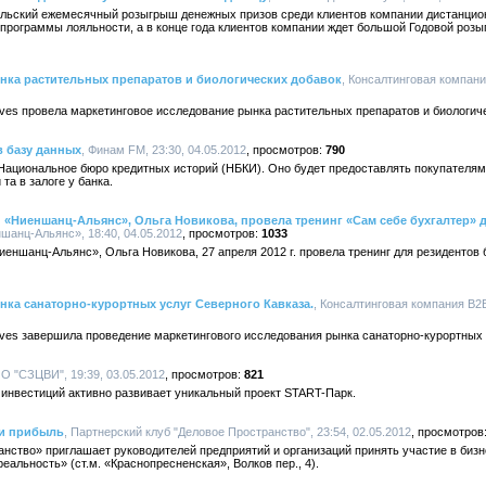
рельский ежемесячный розыгрыш денежных призов среди клиентов компании дистанцион
 программы лояльности, а в конце года клиентов компании ждет большой Годовой розы
нка растительных препаратов и биологических добавок
, Консалтинговая компания
ves провела маркетинговое исследование рынка растительных препаратов и биологич
в базу данных
, Финам FM, 23:30, 04.05.2012
790
Национальное бюро кредитных историй (НБКИ). Оно будет предоставлять покупателям 
та в залоге у банка.
«Ниеншанц-Альянс», Ольга Новикова, провела тренинг «Сам себе бухгалтер» д
шанц-Альянс», 18:40, 04.05.2012
1033
еншанц-Альянс», Ольга Новикова, 27 апреля 2012 г. провела тренинг для резидентов 
ка санаторно-курортных услуг Северного Кавказа.
, Консалтинговая компания B2B 
ves завершила проведение маркетингового исследования рынка санаторно-курортных 
О "СЗЦВИ", 19:39, 03.05.2012
821
инвестиций активно развивает уникальный проект START-Парк.
 и прибыль
, Партнерский клуб "Деловое Пространство", 23:54, 02.05.2012
нство» приглашает руководителей предприятий и организаций принять участие в бизн
еальность» (ст.м. «Краснопресненская», Волков пер., 4).