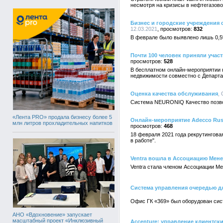
несмотря на кризисы в нефтегазово
Бизнес и городские учреждения
12.03.2021
832
В феврале было выявлено лишь 0,5%
Почти 100 человек приняли учас
528
В бесплатном онлайн-мероприятии 
недвижимости совместно с Департа
Оценка качества обслуживания
,
Система NEURONIQ Качество позвол
«Лента PRO» продала бизнесу более 5
Онлайн-мероприятие Adecco Russ
млн литров прохладительных напитков
468
18 февраля 2021 года рекрутингова
в работе".
Ventra вошла в Ассоциацию Мен
Ventra стала членом Ассоциации М
Система управления очередью д
Офис ГК «369» был оборудован си
АНО «Вдохновение» запускает
масштабный проект «Инклюзивный
Accenture: управление клиентск