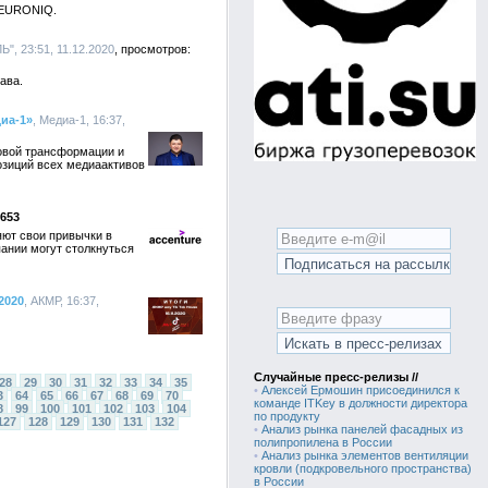
 NEURONIQ.
, 23:51, 11.12.2020
ава.
иа-1»
, Медиа-1, 16:37,
овой трансформации и
позиций всех медиаактивов
653
яют свои привычки в
пании могут столкнуться
2020
, АКМР, 16:37,
Случайные пресс-релизы //
28
29
30
31
32
33
34
35
•
Алексей Ермошин присоединился к
3
64
65
66
67
68
69
70
команде ITKey в должности директора
8
99
100
101
102
103
104
по продукту
127
128
129
130
131
132
•
Анализ рынка панелей фасадных из
полипропилена в России
•
Анализ рынка элементов вентиляции
кровли (подкровельного пространства)
в России