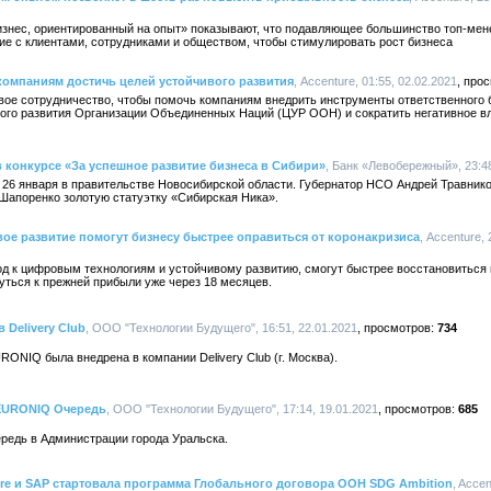
Бизнес, ориентированный на опыт» показывают, что подавляющее большинство топ-ме
ие с клиентами, сотрудниками и обществом, чтобы стимулировать рост бизнеса
 компаниям достичь целей устойчивого развития
, Accenture, 01:55, 02.02.2021
свое сотрудничество, чтобы помочь компаниям внедрить инструменты ответственного б
вого развития Организации Объединенных Наций (ЦУР ООН) и сократить негативное 
конкурсе «За успешное развитие бизнеса в Сибири»
, Банк «Левобережный», 23:48
 26 января в правительстве Новосибирской области. Губернатор НСО Андрей Травник
апоренко золотую статуэтку «Сибирская Ника».
вое развитие помогут бизнесу быстрее оправиться от коронакризиса
, Accenture, 
од к цифровым технологиям и устойчивому развитию, смогут быстрее восстановиться
нуться к прежней прибыли уже через 18 месяцев.
Delivery Club
, ООО "Технологии Будущего", 16:51, 22.01.2021
734
NIQ была внедрена в компании Delivery Club (г. Москва).
NEURONIQ Очередь
, ООО "Технологии Будущего", 17:14, 19.01.2021
685
едь в Администрации города Уральска.
re и SAP стартовала программа Глобального договора ООН SDG Ambition
, Accen