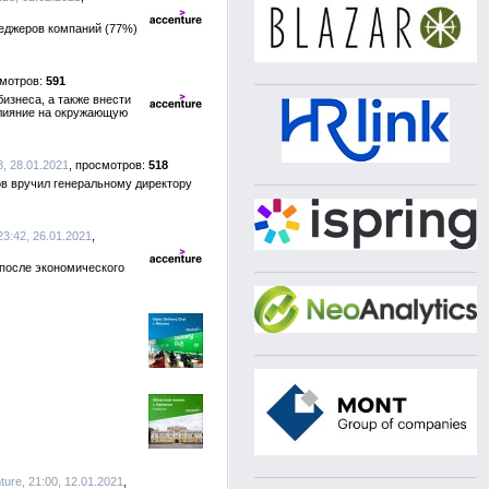
неджеров компаний (77%)
591
изнеса, а также внести
влияние на окружающую
, 28.01.2021
518
ов вручил генеральному директору
23:42, 26.01.2021
 после экономического
ture, 21:00, 12.01.2021