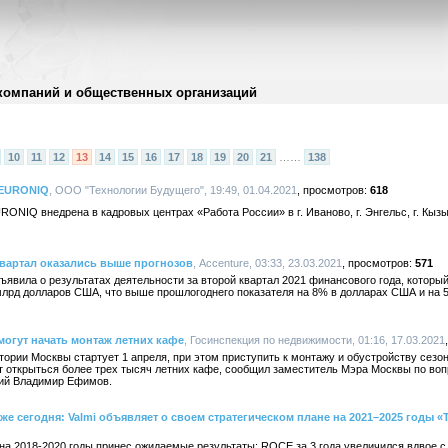
компаний и общественных организаций
10
11
12
13
14
15
16
17
18
19
20
21
……
138
NEURONIQ
, ООО "Технологии Будущего", 19:49, 01.04.2021
618
IQ внедрена в кадровых центрах «Работа России» в г. Иваново, г. Энгельс, г. Кызыл,
квартал оказались выше прогнозов
, Accenture, 03:33, 23.03.2021
571
ъявила о результатах деятельности за второй квартал 2021 финансового года, которы
 млрд долларов США, что выше прошлогоднего показателя на 8% в долларах США и на
могут начать монтаж летних кафе
, Госинспекция по недвижимости, 01:16, 17.03.2021
тории Москвы стартует 1 апреля, при этом приступить к монтажу и обустройству сезо
т открыться более трех тысяч летних кафе, сообщил заместитель Мэра Москвы по во
ий Владимир Ефимов.
же сегодня: Valmi объявляет о своем стратегическом плане на 2021–2025 годы «
n на 2018-2020 годы принес ожидаемые результаты: ROCE за 3 года увеличился вдвое с