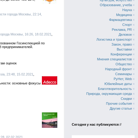
Культура, искусство
«
Образование, учеба
«
Наука
«
сти города Москвы, 22:14,
Медицина
«
Фармацевтика
«
Спорт
«
Реклама, PR
«
орода Москвы, 16:26, 18.02.2021
Деловое
«
Логистика и транспорт
«
изованном Госинспекцией по
Закон, право
«
8 предпринимателей.
Выставки
«
Конференции
«
Мнения специалистов
«
там оценок
Общество
«
Народный фронт
«
Семинары
«
sia, 23:48, 15.02.2021
РуНет, Web
«
льности: основные фокусы
Юбилейные даты
«
Благотворительность
«
Природа, окружающая среда
«
Скидки
«
Прочие события
«
Другие статьи
«
Сегодня у нас публикуются
//
:28, 02.02.2021