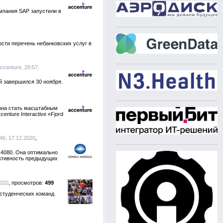
мпания SAP запустили в
сти перечень небанковских услуг в
Accenture, 20:57,
й завершился 30 ноября.
лжна стать масштабным
nture Interactive «Fjord
:46, 17.12.2020
C4080. Она оптимально
ективность предыдущих
2020
499
 студенческих команд