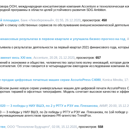
говора ООН, международная консалтинговая компания Accenture и технологическая ко
одной программы в области целей устойчивого развития SDG Ambition.
ой площадке
, Банк «Левобережный», 01:55, 26.12.2020
450
айт к списку собственных сервисов по обслуживанию внешнеэкономической деятельно
инансовых результатах в первом квартале и улучшила бизнес-прогноз на год
, 
ъявила о результатах деятельности за первый квартал 2021 финансового года, которы
изменит весь XXI век
, Accenture, 20:28, 21.12.2020
657
ений в экономике и обществе, человечество запустило волну инноваций, которая до
сятилетия. Об этом говорится в четырнадцатом ежегодном исследовании компании Acce
рте продаж цифровых печатных машин серии AccurioPress C4080
, Konica Minolta, 17
ссийском рынке новую серию универсальных машин для цифровой печати AccurioPress 
коротких тиражей в офсетных типографиях. Модель сочетает высокое качество и эфф
2020 — 3 победы у НИУ ВШЭ, по 2 у РГГУ и РЭУ им. Плеханова
, АКМР, 20:00, 15.12.
20 — 3 победы у НИУ ВШЭ, по 2е победы у РГГУ и РЭУ им. Плеханова, по 1ой победе у
муникационным агентством признано PR-агентство TrendFox.
стве
, ООО "Технологии Будущего", 02:06, 15.12.2020
558