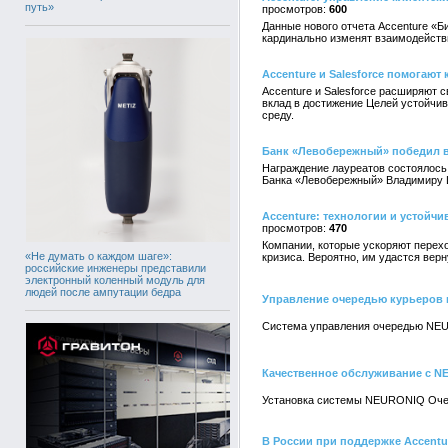
путь»
600
Данные нового отчета Accenture «
кардинально изменят взаимодейств
Accenture и Salesforce помогают
Accenture и Salesforce расширяют 
вклад в достижение Целей устойчи
среду.
Банк «Левобережный» победил в 
Награждение лауреатов состоялось
Банка «Левобережный» Владимиру Ш
Accenture: технологии и устойчи
470
Компании, которые ускоряют перех
«Не думать о каждом шаге»:
кризиса. Вероятно, им удастся вер
российские инженеры представили
электронный коленный модуль для
людей после ампутации бедра
Управление очередью курьеров в 
Система управления очередью NEURO
Качественное обслуживание с 
Установка системы NEURONIQ Очер
В России при поддержке Accentu