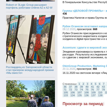
В Генеральном Консульстве Респуб
Robort от 3Logic Group расширил
портфель роботами Unitree A2 и A2-W
Группа «ДЕЛОВОЙ ПРОФИЛЬ» - в
436
Практика Налогов и права Группы в
Рубен Оганесян возглавил напр
08.12.2020
668
Рубен Оганесян присоединился к к
стратегического маркетинга холдин
холдинга в digital-пространстве и в
Accenture: сдвиги в мировой эк
Эпидемия коронавируса привела к т
расходах. Результаты исследования
со сдвигом с мировой экономике, о
OkinGroup Production, Marketing
Росгвардеец из Запорожской области
20.11.2020
466
стал призером международной премии
«Мы вместе»
16.11.2020 на светском вечере «Ли
Страницы:
1
2
3
4
5
6
7
36
37
38
39
40
41
42
43
71
72
73
74
75
76
77
78
105
106
107
108
109
110
1
133
134
135
136
137
138
Просмотр за период: