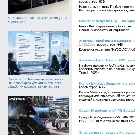
639
Национальная сеть Глобального до
России региональный трек междунар
Во Владивостоке открылся демоцентр
Комплекс услуг по ВЭД – на одн
«Гравитон»
Банк «Левобережный» добавил на с
смежных областях от партнеров.
Accenture сообщила о сильных ф
23.12.2020
546
Компания Accenture (NYSE: ACN) об
Accenture Fjord Trends: 2021 год 
На фоне пандемии COVID-19, измен
проектом развития на ближайшие де
Trends 2021».
Quorum от «Наносемантики»: новая
ИИ-платформа для автоматической
Konica Minolta объявляет о ста
обработки корпоративных встреч
635
Konica Minolta представила на ро
подходит для оперативной печати 
моделей с новыми возможностями.
Среди 10 победителей PR-Battla 
Среди 10 победителей PR-Battla 20
РУДН и СПбГУ, а также лучшим ком
Электронная очередь в Консуль