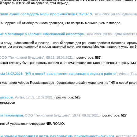
й отрасли и Южной Америке за этот период.
 стали лучше соблюдать меры профилактики COVID-19
, Госинспекция по недвижимо
 нарушений от общего числа проверок, что на треть меньше, чем в январе.
тие в вебинаре о сервисе «Московский инвестор»
, Госинспекция по недвижимости г
на тему: «Московский инвестор – новый сервис для решения проблем бизнеса», орган
ментом инвестиционной и промышленной политики города Москвы, приняли участие 9
 ООО "Технологии Будущего", 00:13, 16.02.2021
587
яет клиенту быстро оценить сервис и автоматически составляет отчеты по результа
ia 18.02.2021: "HR в новой реальности: основные фокусы в работе"
, Adecco Rus
я компания Adecco Russia проведет бесплатное онлайн-мероприятие "HR в новой реа
еджеров
, Ventra, 17:39, 12.02.2021
525
енеджеров
ля таксопарка
, ООО "Технологии Будущего", 19:42, 09.02.2021
527
стемой управления очередью NEURONIQ.
им опытом позволяет в шесть раз повысить прибыльность бизнеса
, Accenture, 23