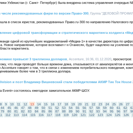
лики Узбекистан (г. Санкт- Петербург) была внедрена система управления очередью
 числе рекомендованных фирм по версии Право-300
, Группа "ДЕЛОВОЙ ПРОФИЛЬ"
ошла в список юристов, рекомендованных Право.ru-300 по направлению Налогового пр
авление цифровой трансформации и стратегического маркетинга холдинга «Мед
оманде одной из крупнейших мадиакомпаний «Медиа-1» в качестве директора по цифр
га. Новое направление, которое возглавил г-н Оганесян, будет нацелено на усиление 
 области маркетинга.
ономике превысят 3 триллиона долларов
, Accenture, 16:36, 01.12.2020
ому, что люди проводят больше времени дома, отказываются от авиаперелётов и мен
 Accenture говорят о том, что в связи с изменением потребительского поведения, ком
цениваемым более чем в 3 триллиона доллара.
 Division и поэт Владимир Вишневский стали победителями АКМР Тик Ток House 
ца Event» состоялось ежегодное зажигательное АКМР-ШОУ.
8
9
10
11
12
13
14
15
16
17
18
19
20
21
22
23
24
25
26
27
44
45
46
47
48
49
50
51
52
53
54
55
56
57
58
59
60
61
62
6
79
80
81
82
83
84
85
86
87
88
89
90
91
92
93
94
95
96
97
9
11
112
113
114
115
116
117
118
119
120
121
122
123
124
125
126