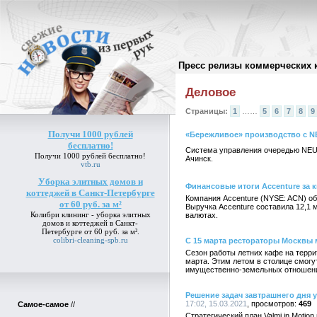
Пресс релизы коммерческих 
Архив пресс-релизов
//
Деловое
Страницы:
1
……
5
6
7
8
9
Получи 1000 рублей
«Бережливое» производство с 
бесплатно!
Система управления очередью NEURON
Получи 1000 рублей бесплатно!
Ачинск.
vtb.ru
Уборка элитных домов и
Финансовые итоги Accenture за 
коттеджей в Санкт-Петербурге
Компания Accenture (NYSE: ACN) об
от 60 руб. за м²
Выручка Accenture составила 12,1
Колибри клининг -
уборка элитных
валютах.
домов и коттеджей в Санкт-
Петербурге от 60 руб. за м²
.
colibri-cleaning-spb.ru
С 15 марта рестораторы Москвы 
Сезон работы летних кафе на терри
марта. Этим летом в столице смогу
имущественно-земельных отношен
Решение задач завтрашнего дня у
17:02, 15.03.2021
469
Самое-самое
//
Стратегический план Valmi in Motio