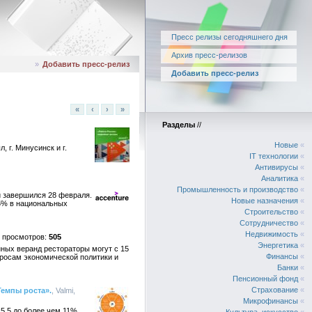
Пресс релизы сегодняшнего дня
Архив пресс-релизов
»
Добавить пресс-релиз
Добавить пресс-релиз
«
‹
›
»
Разделы
//
Новые
«
 г. Минусинск и г.
IT технологии
«
Антивирусы
«
Аналитика
«
Промышленность и производство
«
й завершился 28 февраля.
Новые назначения
«
 5% в национальных
Строительство
«
Сотрудничество
«
Недвижимость
«
505
Энергетика
«
нных веранд рестораторы могут с 15
Финансы
«
просам экономической политики и
Банки
«
Пенсионный фонд
«
Страхование
«
Темпы роста».
, Valmi,
Микрофинансы
«
 5,5 до более чем 11%,